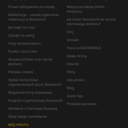
Prawo odstąpienia od umowy
Międzynarodowy Dzień
Karpiarza
Reklamacje – zasady zgłaszania
reklamacji w Rockworld
Jak dodać Rockworld do ekranu
startowego telefonu?
Jak kupić na raty?
FAQ
Zakupy na aukcji
Kontakt
Ceny dostaw towaru
Praca w ROCKWORLD
Punkty Carp Coins
Mapa strony
Bezpieczeństwo oraz formy
płatności
Słownik
Polityka cookies
Filmy
Wyniki Konkursów+
Aktualności
organizowanych przez Rockworld
Blog
Regulamin Karty Rabatowej
Quick Tips
Program Lojalnościowy Rockworld
Produkty wycofane
Weekend z Darmową Dostawą
Śledź swoje zamówienia
MÓJ PROFIL