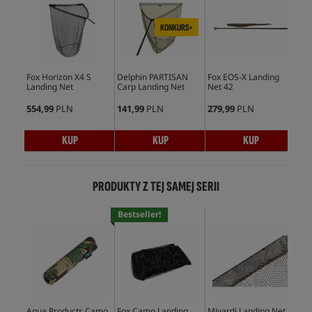
KONKURS+
Fox Horizon X4 S
Delphin PARTISAN
Fox EOS-X Landing
Landing Net
Carp Landing Net
Net 42
554,99
PLN
141,99
PLN
279,99
PLN
KUP
KUP
KUP
PRODUKTY Z TEJ SAMEJ SERII
Bestseller!
Aqua Products Camo
Fox Camo Landing
Mivardi Landing Net
Avi