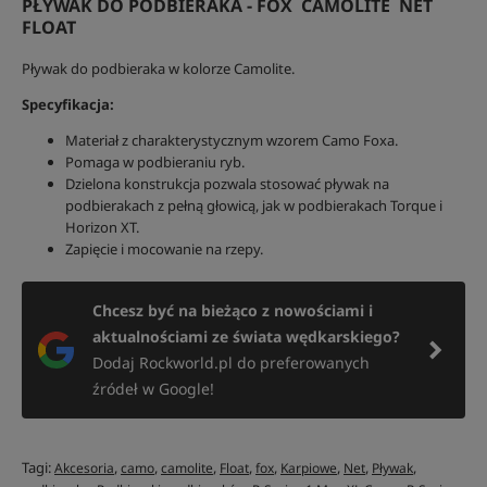
PŁYWAK DO PODBIERAKA - FOX CAMOLITE NET
FLOAT
Pływak do podbieraka w kolorze Camolite.
Specyfikacja:
Materiał z charakterystycznym wzorem Camo Foxa.
Pomaga w podbieraniu ryb.
Dzielona konstrukcja pozwala stosować pływak na
podbierakach z pełną głowicą, jak w podbierakach Torque i
Horizon XT.
Zapięcie i mocowanie na rzepy.
Chcesz być na bieżąco z nowościami i
aktualnościami ze świata wędkarskiego?
Dodaj Rockworld.pl do preferowanych
źródeł w Google!
Tagi:
,
,
,
,
,
,
,
,
Akcesoria
camo
camolite
Float
fox
Karpiowe
Net
Pływak