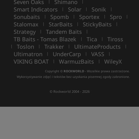
Seven Oaks
Shimano
|
|
Smart Indicators
Solar
Sonik
|
|
|
Sonubaits
Spomb
Sportex
Spro
|
|
|
|
Stalomax
StarBaits
StickyBaits
|
|
|
Strategy
Tandem Baits
|
|
TB Baits - Tomas Blazek
Tica
Tiross
|
|
Toslon
Trakker
UltimateProducts
|
|
|
|
Ultimatron
UnderCarp
VASS
|
|
|
VIKING BOAT
WarmuzBaits
WileyX
|
|
Copyright ©
ROCKWORLD
- Wszelkie prawa zastrzeżone.
Wykorzystywanie zdjęć i tekstów bez uzyskania pisemnej zgody zabronione.
© Rockworld 2004 - 2026