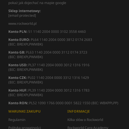
pokaż jak dojechać na mapie google
Sklep internetowy:
[email protected]
www.rockworld.pl
Konto PLN:
51 1140 2004 0000 3102 3558 4460
Konto EURO:
PL64 1140 2004 0000 3812 0174 2683
(BIC: BREXPLPWMBK)
Konto GB:
PL63 1140 2004 0000 3112 0174 3723
(BIC: BREXPLPWMBK)
Konto USD:
PL37 1140 2004 0000 3012 1316 1916
(BIC: BREXPLPWMBK)
Konto CZK:
PL02 1140 2004 0000 3312 1316 1429
(BIC: BREXPLPWMBK)
Konto HUF:
PL39 1140 2004 0000 3012 1316 1783
(BIC: BREXPLPWMBK)
Konto RON:
PL52 1090 1766 0000 0001 5822 1550 (BIC: WBKPPLPP)
WARUNKI ZAKUPU
INFORMACJE
Regulamin
Kilka słów o Rockworld
Polityka prywatności
Rockworld Carp Academy