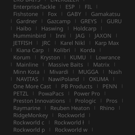
EnterpriseTackle
ESP
FIL
|
|
|
Fishstone
Fox
GABY
Gamakatsu
|
|
|
Gardner
Gazcamp
GREYS
GURU
|
|
|
|
Haibo
Haswing
Holdcarp
|
|
|
|
Humminbird
Inni
JAG
JAXON
|
|
|
|
JETFISH
JRC
Karel Nikl
Karp Max
|
|
|
Kiana Carp
Kolibri
Korda
|
|
|
|
Korum
Kryston
KUMU
Lowrance
|
|
|
Mainline
Massive Baits
Matrix
|
|
|
|
Minn Kota
Mivardi
MUGGA
Nash
|
|
|
NAVITAS
NawiPoland
OKUMA
|
|
|
|
One More Cast
PB Products
PENN
|
|
|
PETZL
PowaPacs
Power Pro
|
|
|
Preston Innovations
Prologic
Pros
|
|
|
Raymarine
Reuben Heaton
Rhino
|
|
|
RidgeMonkey
Rockworld
|
|
Rockworld c
Rockworld ł
|
|
Rockworld p
Rockworld w
|
|