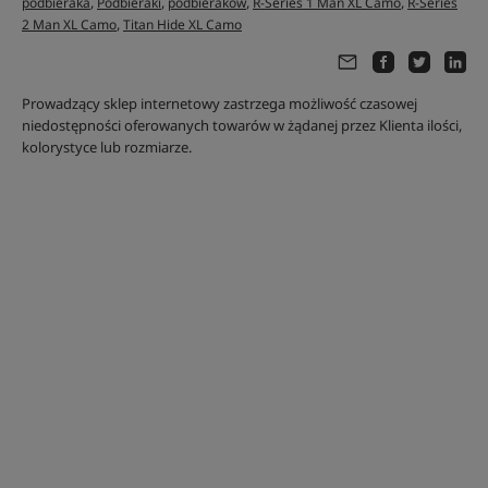
,
,
,
,
podbieraka
Podbieraki
podbieraków
R-Series 1 Man XL Camo
R-Series
,
2 Man XL Camo
Titan Hide XL Camo
Prowadzący sklep internetowy zastrzega możliwość czasowej
niedostępności oferowanych towarów w żądanej przez Klienta ilości,
kolorystyce lub rozmiarze.