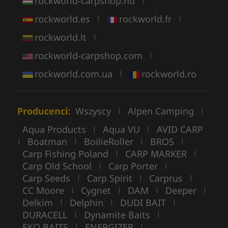
rockworld-carpshop.hu
rockworld.es
rockworld.fr
|
|
rockworld.lt
|
rockworld-carpshop.com
|
rockworld.com.ua
rockworld.ro
|
Producenci:
Wszyscy
Alpen Camping
|
|
Aqua Products
Aqua VU
AVID CARP
|
|
Boatman
BoilieRoller
BROS
|
|
|
|
Carp Fishing Poland
CARP MARKER
|
|
Carp Old School
Carp Porter
|
|
Carp Seeds
Carp Spirit
Carprus
|
|
|
CC Moore
Cygnet
DAM
Deeper
|
|
|
|
Delkim
Delphin
DUDI BAIT
|
|
|
DURACELL
Dynamite Baits
|
|
EKO BAITS
ENERGIZER
|
|