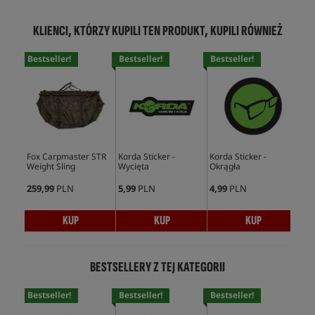
KLIENCI, KTÓRZY KUPILI TEN PRODUKT, KUPILI RÓWNIEŻ
Bestseller!
Bestseller!
Bestseller!
Bes
Fox Carpmaster STR
Korda Sticker -
Korda Sticker -
Fox
Weight Sling
Wycięta
Okrągła
Po
259,99
PLN
5,99
PLN
4,99
PLN
15,
KUP
KUP
KUP
BESTSELLERY Z TEJ KATEGORII
Bestseller!
Bestseller!
Bestseller!