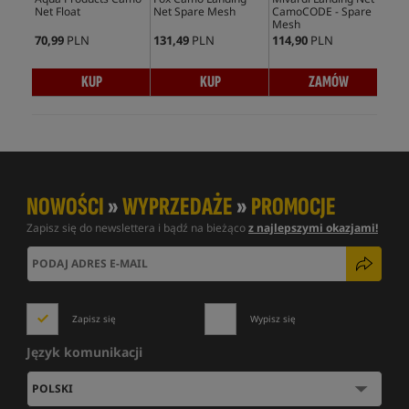
Net Float
Net Spare Mesh
CamoCODE - Spare
Lan
Mesh
70,99
PLN
131,49
PLN
114,90
PLN
122
KUP
KUP
ZAMÓW
NOWOŚCI
»
WYPRZEDAŻE
»
PROMOCJE
Zapisz się do newslettera i bądź na bieżąco
z najlepszymi okazjami!
Zapisz się
Wypisz się
Język komunikacji