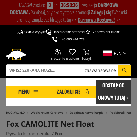
UWAGA! zostało:
3
dni
16:58:16
Trwa akcja
DARMOWA
DOSTAWA.
Pamiętaj, aby skorzystać z promocji
Zaloguj się!
Warunki
promocji znajdziesz klikając tutaj >>
Darmowa Dostawa!
<<
Szybka wysyłka
Bezpieczne płatności
Zadowoleni klienci
+48 883 474 729
PLN
śledzenie
ulubione
koszyk
zaawansowane
ODSTĄP OD
MENU
ZALOGUJ SIĘ
UMOWY TUTAJ »
ROCKWORLD
Wędkarstwo Karpiowe
Bezpieczeństwo karpia
Podbieraki Karpio
Fox CAMOLITE Net Float
Pływak do podbieraka /
Fox