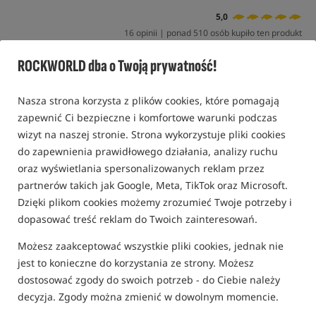
5,0
16 opinii | ponad 510 osób kupiło ten produkt
ROCKWORLD dba o Twoją prywatność!
Promocja
Bestseller!
Nasza strona korzysta z plików cookies, które pomagają
zapewnić Ci bezpieczne i komfortowe warunki podczas
wizyt na naszej stronie. Strona wykorzystuje pliki cookies
do zapewnienia prawidłowego działania, analizy ruchu
oraz wyświetlania spersonalizowanych reklam przez
partnerów takich jak Google, Meta, TikTok oraz Microsoft.
Dzięki plikom cookies możemy zrozumieć Twoje potrzeby i
dopasować treść reklam do Twoich zainteresowań.
Możesz zaakceptować wszystkie pliki cookies, jednak nie
jest to konieczne do korzystania ze strony. Możesz
dostosować zgody do swoich potrzeb - do Ciebie należy
decyzja. Zgody można zmienić w dowolnym momencie.