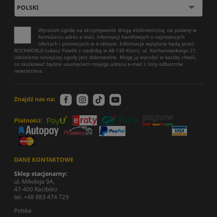
Wyrażam zgodę na otrzymywanie drogą elektroniczną, na podany w
formularzu adres e-mail, informacji handlowych o najnowszych
ofertach i promocjach w e-sklepie. Informacje wysyłane będą przez
ROCKWORLD Łukasz Pawlik z siedzibą w 48-130 Kietrz, ul. Kochanowskiego 21.
Udzielenie niniejszej zgody jest dobrowolne. Mogę ją wycofać w każdej chwili,
co skutkować będzie usunięciem mojego adresu e-mail z listy odbiorców
newslettera.
Znajdź nas na:
Płatności:
DANE KONTAKTOWE
Sklep stacjonarny:
ul. Mikołaja 9A,
47-400 Racibórz
tel. +48 883 474 729
Polska