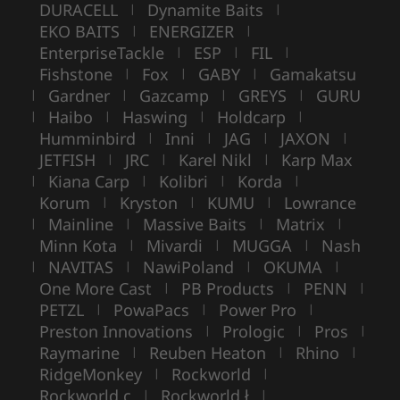
DURACELL
Dynamite Baits
|
|
EKO BAITS
ENERGIZER
|
|
EnterpriseTackle
ESP
FIL
|
|
|
Fishstone
Fox
GABY
Gamakatsu
|
|
|
Gardner
Gazcamp
GREYS
GURU
|
|
|
|
Haibo
Haswing
Holdcarp
|
|
|
|
Humminbird
Inni
JAG
JAXON
|
|
|
|
JETFISH
JRC
Karel Nikl
Karp Max
|
|
|
Kiana Carp
Kolibri
Korda
|
|
|
|
Korum
Kryston
KUMU
Lowrance
|
|
|
Mainline
Massive Baits
Matrix
|
|
|
|
Minn Kota
Mivardi
MUGGA
Nash
|
|
|
NAVITAS
NawiPoland
OKUMA
|
|
|
|
One More Cast
PB Products
PENN
|
|
|
PETZL
PowaPacs
Power Pro
|
|
|
Preston Innovations
Prologic
Pros
|
|
|
Raymarine
Reuben Heaton
Rhino
|
|
|
RidgeMonkey
Rockworld
|
|
Rockworld c
Rockworld ł
|
|