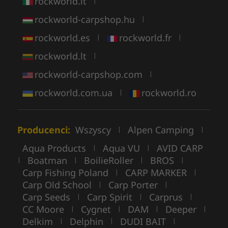
rockworld.it
|
rockworld-carpshop.hu
|
rockworld.es
rockworld.fr
|
|
rockworld.lt
|
rockworld-carpshop.com
|
rockworld.com.ua
rockworld.ro
|
Producenci:
Wszyscy
Alpen Camping
|
|
Aqua Products
Aqua VU
AVID CARP
|
|
Boatman
BoilieRoller
BROS
|
|
|
|
Carp Fishing Poland
CARP MARKER
|
|
Carp Old School
Carp Porter
|
|
Carp Seeds
Carp Spirit
Carprus
|
|
|
CC Moore
Cygnet
DAM
Deeper
|
|
|
|
Delkim
Delphin
DUDI BAIT
|
|
|