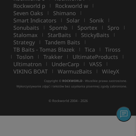
Rockworld p
Rockworld w
|
|
Seven Oaks
Shimano
|
|
Smart Indicators
Solar
Sonik
|
|
|
Sonubaits
Spomb
Sportex
Spro
|
|
|
|
Stalomax
StarBaits
StickyBaits
|
|
|
Strategy
Tandem Baits
|
|
TB Baits - Tomas Blazek
Tica
Tiross
|
|
Toslon
Trakker
UltimateProducts
|
|
|
|
Ultimatron
UnderCarp
VASS
|
|
|
VIKING BOAT
WarmuzBaits
WileyX
|
|
Copyright ©
ROCKWORLD
- Wszelkie prawa zastrzeżone.
Wykorzystywanie zdjęć i tekstów bez uzyskania pisemnej zgody zabronione.
© Rockworld 2004 - 2026