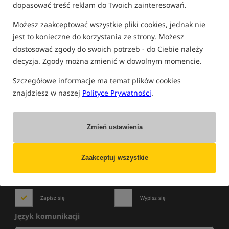
dopasować treść reklam do Twoich zainteresowań.
FILTRUJ
Możesz zaakceptować wszystkie pliki cookies, jednak nie
jest to konieczne do korzystania ze strony. Możesz
dostosować zgody do swoich potrzeb - do Ciebie należy
decyzja. Zgody można zmienić w dowolnym momencie.
Brak towarów tego producenta w tej kategorii
Szczegółowe informacje ma temat plików cookies
znajdziesz w naszej
Polityce Prywatności
.
Zmień ustawienia
NOWOŚCI
»
WYPRZEDAŻE
»
PROMOCJE
Zapisz się do newslettera i bądź na bieżąco
z najlepszymi okazjami!
Zaakceptuj wszystkie
Zapisz się
Wypisz się
Język komunikacji