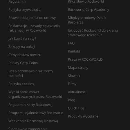
Regulamin
Kilka słów o Rockworld
Polityka prywatności
Rockworld Carp Academy
Prawo odstąpienia od umowy
Międzynarodowy Dzień
Karpiarza
Reklamacje – zasady zgłaszania
reklamacji w Rockworld
Jak dodać Rockworld do ekranu
startowego telefonu?
Jak kupić na raty?
FAQ
Zakupy na aukcji
Kontakt
Ceny dostaw towaru
Praca w ROCKWORLD
Punkty Carp Coins
Mapa strony
Bezpieczeństwo oraz formy
płatności
Słownik
Polityka cookies
Filmy
Wyniki Konkursów+
Aktualności
organizowanych przez Rockworld
Blog
Regulamin Karty Rabatowej
Quick Tips
Program Lojalnościowy Rockworld
Produkty wycofane
Weekend z Darmową Dostawą
Śledź swoje zamówienia