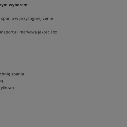
pszym wyborem:
 spania w przystępnej cenie
ansportu i markową jakość Fox
chnię spania
ną
żytkową