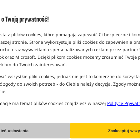
Opcja
Standard
o Twoją prywatność!
MPN: CBC139
EAN: 5056808519300
sta z plików cookies, które pomagają zapewnić Ci bezpieczne i ko
8,37
aszej stronie. Strona wykorzystuje pliki cookies do zapewnienia p
W
SPODZIEWANA WYSYŁKA
 ruchu oraz wyświetlania spersonalizowanych reklam przez partneró
ok oraz Microsoft. Dzięki plikom cookies możemy zrozumieć Twoje p
eklam do Twoich zainteresowań.
Wszystkie podane ceny zawierają pod
ć wszystkie pliki cookies, jednak nie jest to konieczne do korzysta
 zgody do swoich potrzeb - do Ciebie należy decyzja. Zgody możn
ie.
macje ma temat plików cookies znajdziesz w naszej
Polityce Prywat
Producent:
Fox
Dostawa już od:
13.99 PLN
ień ustawienia
Zaakceptuj wszy
Poleć ten produkt znajomym: