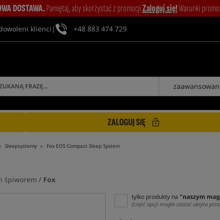
WA DOSTAWA.
Pamiętaj, aby skorzystać z promocji
Zaloguj się!
Warunki promocj
dowoleni klienci
|
+48 883 474 729
zaawansowan
ZALOGUJ SIĘ
Sleepsystemy
Fox EOS Compact Sleep System
m śpiworem /
Fox
tylko produkty na
"naszym mag
(część opcji mogła zostać ukryta prze