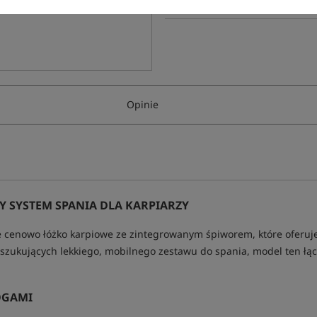
Opinie
 SYSTEM SPANIA DLA KARPIARZY
 cenowo łóżko karpiowe ze zintegrowanym śpiworem, które oferuje 
szukujących lekkiego, mobilnego zestawu do spania, model ten łąc
OGAMI