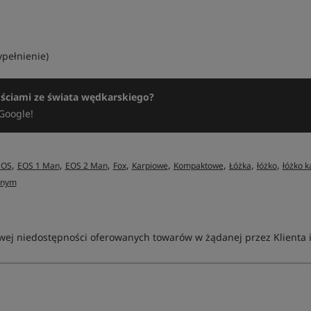
pełnienie)
ościami ze świata wędkarskiego?
Google!
,
,
,
,
,
,
,
,
EOS
EOS 1 Man
EOS 2 Man
Fox
Karpiowe
Kompaktowe
Łóżka
łóżko
łóżko 
anym
ej niedostępności oferowanych towarów w żądanej przez Klienta ilo