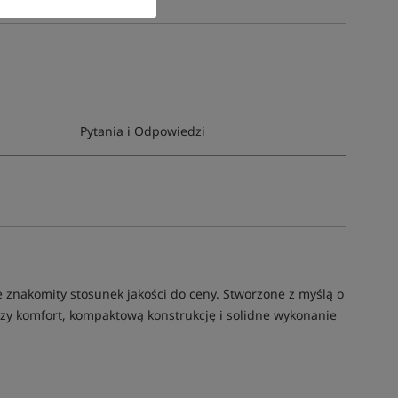
Pytania i Odpowiedzi
znakomity stosunek jakości do ceny. Stworzone z myślą o
zy komfort, kompaktową konstrukcję i solidne wykonanie