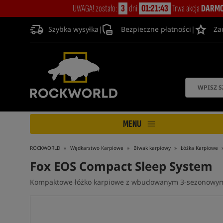
UWAGA! zostało:
3
dni
01:21:42
Trwa akcja
DARMO
Szybka wysyłka
|
Bezpieczne płatności
|
Za
MENU
ROCKWORLD
Wędkarstwo Karpiowe
Biwak karpiowy
Łóżka Karpiowe
Fox EOS Compact Sleep System
Kompaktowe łóżko karpiowe z wbudowanym 3-sezonowy