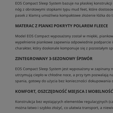
EOS Compact Sleep System bazuje na płaskiej konstrukcji
nóg z obrotowymi stopkami typu mud feet, które dostoso
pasek z klamrą umożliwia kompaktowe złożenie łóżka do t
MATERAC Z PIANKI POKRYTY POLAREM FLEECE
Model EOS Compact wyposażony został w miękki, piankowy
wypełnienie piankowe zapewnia odpowiednie podparcie i k
charakter, który doskonale komponuje się z pozostałym s
ZINTEGROWANY 3-SEZONOWY ŚPIWÓR
EOS Compact Sleep System jest wyposażony w zapinany na 
utrzymują ciepło w chłodne noce, a przy tym pozwalają n
spania, gotowy do użycia bez konieczności dokupowania
KOMFORT, OSZCZĘDNOŚĆ MIEJSCA I MOBILNOŚĆ
Konstrukcja bez wystających elementów regulacyjnych (c
można łatwo i szybko złożyć, co ułatwia transport, a nie