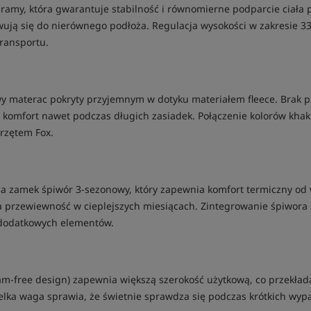
 ramy, która gwarantuje stabilność i równomierne podparcie ciała
wują się do nierównego podłoża. Regulacja wysokości w zakresie 3
ransportu.
 materac pokryty przyjemnym w dotyku materiałem fleece. Brak p
omfort nawet podczas długich zasiadek. Połączenie kolorów khaki 
przętem Fox.
zamek śpiwór 3-sezonowy, który zapewnia komfort termiczny od wio
a przewiewność w cieplejszych miesiącach. Zintegrowanie śpiwora 
 dodatkowych elementów.
am-free design) zapewnia większą szerokość użytkową, co przekła
wielka waga sprawia, że świetnie sprawdza się podczas krótkich wy