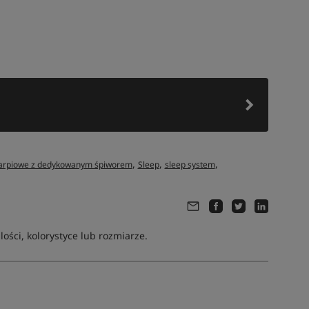
,
,
,
karpiowe z dedykowanym śpiworem
Sleep
sleep system
ści, kolorystyce lub rozmiarze.