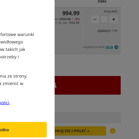
Cena PLN
Ilość
994.99
Podaj ilość:
Cena katalogowa
1032.00
/
-4%
Min. cena z 30 dni:
994.99
dostępny
: 1 szt.
mfortowe warunki
rawidłowego
NAJNIŻSZA RATA:
36.09
 PONIEDZIAŁEK
w takich jak
otrzeby i
atek VAT
nia ze strony.
+ DODAJ DO KOSZYKA
a zmienić w
ności
.
stkie
ZALOGUJ SIĘ I POLEĆ »