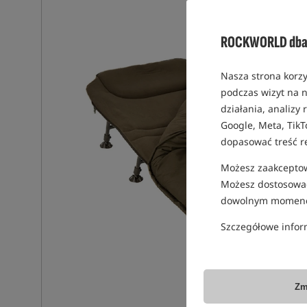
ROCKWORLD dba 
Nasza strona korzy
podczas wizyt na n
działania, analizy
Google, Meta, TikT
dopasować treść r
Możesz zaakceptowa
Możesz dostosować
dowolnym momenc
Szczegółowe infor
Zm