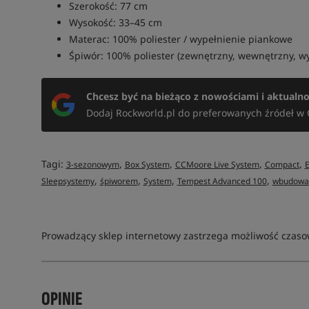
Szerokość: 77 cm
Wysokość: 33–45 cm
Materac: 100% poliester / wypełnienie piankowe
Śpiwór: 100% poliester (zewnętrzny, wewnętrzny, wy
Chcesz być na bieżąco z nowościami i aktualn
Dodaj Rockworld.pl do preferowanych źródeł w 
Tagi:
,
,
,
,
3-sezonowym
Box System
CCMoore Live System
Compact
,
,
,
,
Sleepsystemy
śpiworem
System
Tempest Advanced 100
wbudow
Prowadzący sklep internetowy zastrzega możliwość czasow
OPINIE