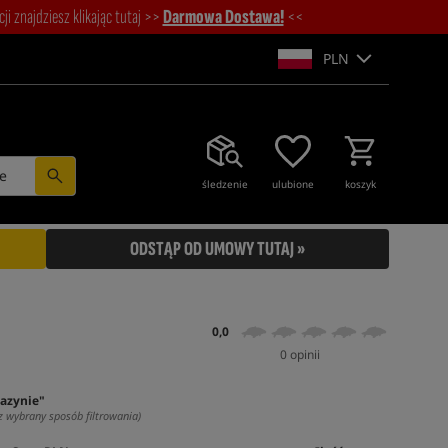
i znajdziesz klikając tutaj >>
Darmowa Dostawa!
<<
PLN
e
śledzenie
ulubione
koszyk
ODSTĄP OD UMOWY TUTAJ »
0,0
0 opinii
azynie"
z wybrany sposób filtrowania)