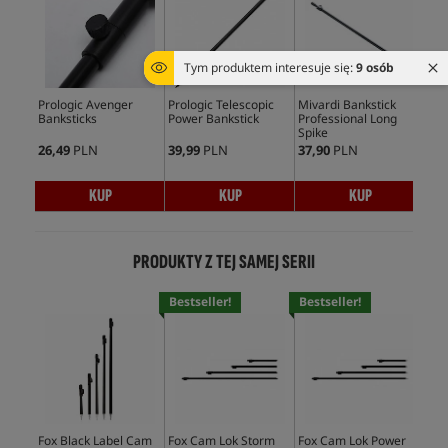
Tym produktem interesuje się:
9 osób
Prologic Avenger
Prologic Telescopic
Mivardi Bankstick
Sol
Banksticks
Power Bankstick
Professional Long
Sta
Spike
26,49
PLN
39,99
PLN
37,90
PLN
155
KUP
KUP
KUP
PRODUKTY Z TEJ SAMEJ SERII
Bestseller!
Bestseller!
Bes
Fox Black Label Cam
Fox Cam Lok Storm
Fox Cam Lok Power
Fox