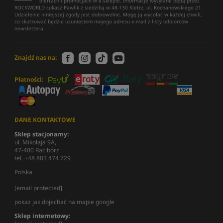
ofertach i promocjach w e-sklepie. Informacje wysyłane będą przez
ROCKWORLD Łukasz Pawlik z siedzibą w 48-130 Kietrz, ul. Kochanowskiego 21.
Udzielenie niniejszej zgody jest dobrowolne. Mogę ją wycofać w każdej chwili,
co skutkować będzie usunięciem mojego adresu e-mail z listy odbiorców
newslettera.
Znajdź nas na:
Płatności:
DANE KONTAKTOWE
Sklep stacjonarny:
ul. Mikołaja 9A,
47-400 Racibórz
tel. +48 883 474 729
Polska
[email protected]
pokaż jak dojechać na mapie google
Sklep internetowy: