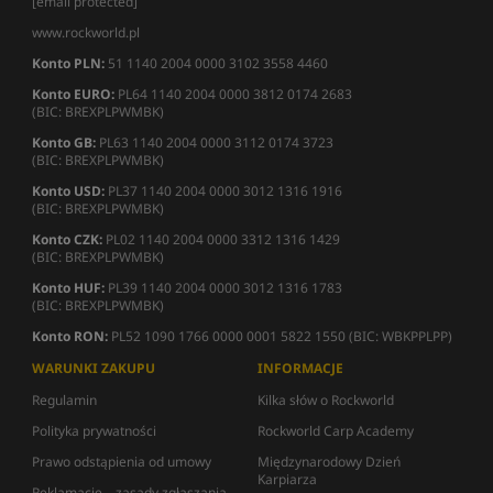
[email protected]
www.rockworld.pl
Konto PLN:
51 1140 2004 0000 3102 3558 4460
Konto EURO:
PL64 1140 2004 0000 3812 0174 2683
(BIC: BREXPLPWMBK)
Konto GB:
PL63 1140 2004 0000 3112 0174 3723
(BIC: BREXPLPWMBK)
Konto USD:
PL37 1140 2004 0000 3012 1316 1916
(BIC: BREXPLPWMBK)
Konto CZK:
PL02 1140 2004 0000 3312 1316 1429
(BIC: BREXPLPWMBK)
Konto HUF:
PL39 1140 2004 0000 3012 1316 1783
(BIC: BREXPLPWMBK)
Konto RON:
PL52 1090 1766 0000 0001 5822 1550 (BIC: WBKPPLPP)
WARUNKI ZAKUPU
INFORMACJE
Regulamin
Kilka słów o Rockworld
Polityka prywatności
Rockworld Carp Academy
Prawo odstąpienia od umowy
Międzynarodowy Dzień
Karpiarza
Reklamacje – zasady zgłaszania