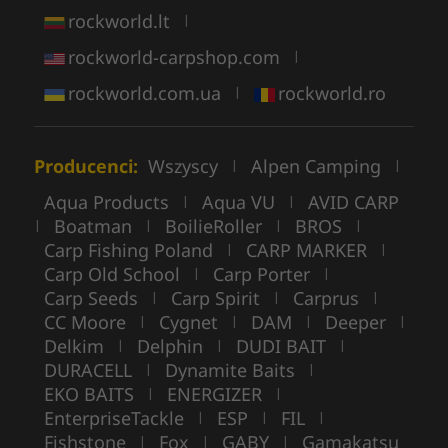
rockworld.lt
|
rockworld-carpshop.com
|
rockworld.com.ua
rockworld.ro
|
Producenci:
Wszyscy
Alpen Camping
|
|
Aqua Products
Aqua VU
AVID CARP
|
|
Boatman
BoilieRoller
BROS
|
|
|
|
Carp Fishing Poland
CARP MARKER
|
|
Carp Old School
Carp Porter
|
|
Carp Seeds
Carp Spirit
Carprus
|
|
|
CC Moore
Cygnet
DAM
Deeper
|
|
|
|
Delkim
Delphin
DUDI BAIT
|
|
|
DURACELL
Dynamite Baits
|
|
EKO BAITS
ENERGIZER
|
|
EnterpriseTackle
ESP
FIL
|
|
|
Fishstone
Fox
GABY
Gamakatsu
|
|
|