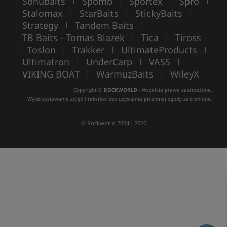
Sonubaits
Spomb
Sportex
Spro
|
|
|
|
Stalomax
StarBaits
StickyBaits
|
|
|
Strategy
Tandem Baits
|
|
TB Baits - Tomas Blazek
Tica
Tiross
|
|
Toslon
Trakker
UltimateProducts
|
|
|
|
Ultimatron
UnderCarp
VASS
|
|
|
VIKING BOAT
WarmuzBaits
WileyX
|
|
Copyright ©
ROCKWORLD
- Wszelkie prawa zastrzeżone.
Wykorzystywanie zdjęć i tekstów bez uzyskania pisemnej zgody zabronione.
© Rockworld 2004 - 2026