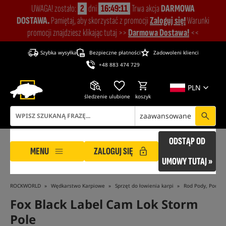
UWAGA! zostało:
2
dni
16:49:10
Trwa akcja
DARMOWA
DOSTAWA.
Pamiętaj, aby skorzystać z promocji
Zaloguj się!
Warunki
promocji znajdziesz klikając tutaj >>
Darmowa Dostawa!
<<
Szybka wysyłka
Bezpieczne płatności
Zadowoleni klienci
+48 883 474 729
PLN
śledzenie
ulubione
koszyk
zaawansowane
ODSTĄP OD
MENU
ZALOGUJ SIĘ
UMOWY TUTAJ »
ROCKWORLD
Wędkarstwo Karpiowe
Sprzęt do łowienia karpi
Rod Pody, Podpór
Fox Black Label Cam Lok Storm
Pole