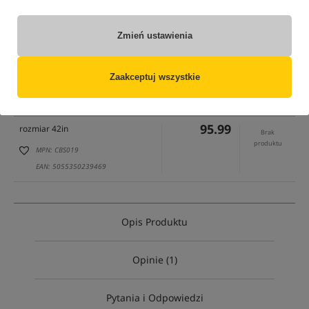
Zmień ustawienia
tylko produkty na
"naszym magazynie"
(część opcji mogła zostać ukryta przez wybrany sposób filtrowania)
Zaakceptuj wszystkie
Opcja
Cena PLN
Ilość
95.99
rozmiar 42in
Brak
produktu
MPN: CBS019
EAN: 5055350239469
Opis Produktu
Opinie (1)
Pytania i Odpowiedzi