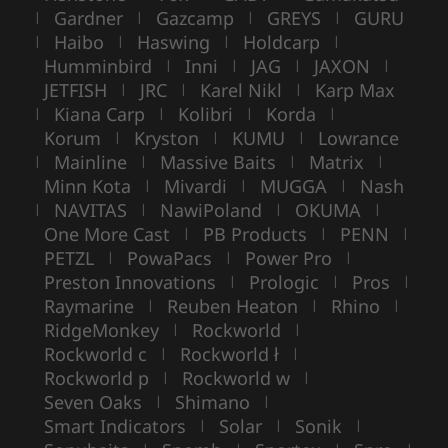
Gardner
Gazcamp
GREYS
GURU
|
|
|
|
Haibo
Haswing
Holdcarp
|
|
|
|
Humminbird
Inni
JAG
JAXON
|
|
|
|
JETFISH
JRC
Karel Nikl
Karp Max
|
|
|
Kiana Carp
Kolibri
Korda
|
|
|
|
Korum
Kryston
KUMU
Lowrance
|
|
|
Mainline
Massive Baits
Matrix
|
|
|
|
Minn Kota
Mivardi
MUGGA
Nash
|
|
|
NAVITAS
NawiPoland
OKUMA
|
|
|
|
One More Cast
PB Products
PENN
|
|
|
PETZL
PowaPacs
Power Pro
|
|
|
Preston Innovations
Prologic
Pros
|
|
|
Raymarine
Reuben Heaton
Rhino
|
|
|
RidgeMonkey
Rockworld
|
|
Rockworld c
Rockworld ł
|
|
Rockworld p
Rockworld w
|
|
Seven Oaks
Shimano
|
|
Smart Indicators
Solar
Sonik
|
|
|