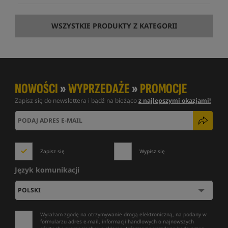
WSZYSTKIE PRODUKTY Z KATEGORII
NOWOŚCI
»
WYPRZEDAŻE
»
PROMOCJE
Zapisz się do newslettera i bądź na bieżąco
z najlepszymi okazjami!
Zapisz się
Wypisz się
Język komunikacji
Wyrażam zgodę na otrzymywanie drogą elektroniczną, na podany w
formularzu adres e-mail, informacji handlowych o najnowszych