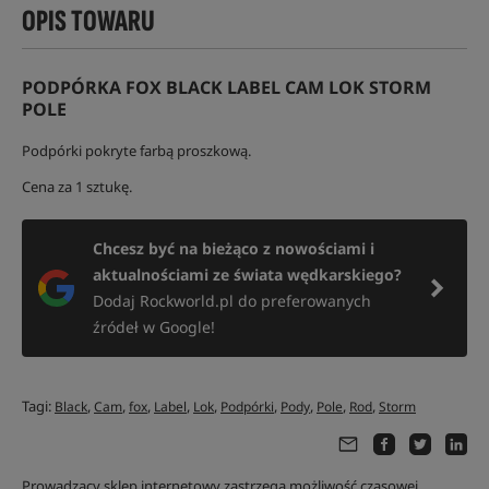
OPIS TOWARU
PODPÓRKA FOX BLACK LABEL CAM LOK STORM
POLE
Podpórki pokryte farbą proszkową.
Cena za 1 sztukę.
Chcesz być na bieżąco z nowościami i
aktualnościami ze świata wędkarskiego?
Dodaj Rockworld.pl do preferowanych
źródeł w Google!
Tagi:
,
,
,
,
,
,
,
,
,
Black
Cam
fox
Label
Lok
Podpórki
Pody
Pole
Rod
Storm
Prowadzący sklep internetowy zastrzega możliwość czasowej