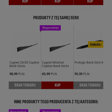
KUP
KUP
KUP
PRODUKTY Z TEJ SAMEJ SERII
Wyprzedaż
KONKURS+
Cygnet 20/20 Captive
Cygnet Minimal
Prologic Bank Stick K1
Del
Bank Sticks
Captive Bank Sticks
Ban
98,99
PLN
65,99
PLN
55,95
PLN
83,
BRAK TOWARU
KUP
BRAK TOWARU
INNE PRODUKTY TEGO PRODUCENTA Z TEJ KATEGORII:
Wyprzedaż
Wyprzedaż
Wy