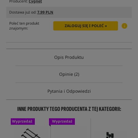
Producent:
Cygnet
Dostawa już od:
7.99 PLN
Poleć ten produkt
ZALOGUJ SIĘ I POLEĆ »
znajomym:
Opis Produktu
Opinie (2)
Pytania i Odpowiedzi
INNE PRODUKTY TEGO PRODUCENTA Z TEJ KATEGORII:
Wyprzedaż
Wyprzedaż
Wy