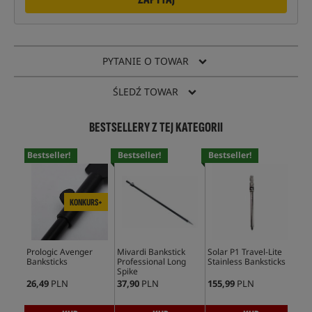
PYTANIE O TOWAR
ŚLEDŹ TOWAR
BESTSELLERY Z TEJ KATEGORII
Bestseller!
Bestseller!
Bestseller!
Bes
KONKURS+
Prologic Avenger
Mivardi Bankstick
Solar P1 Travel-Lite
Fox
Banksticks
Professional Long
Stainless Banksticks
Pol
Spike
26,49
PLN
37,90
PLN
155,99
PLN
58,