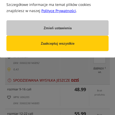
Szczegółowe informacje ma temat plików cookies
znajdziesz w naszej
Polityce Prywatności
.
tylko produkty na
"naszym magazynie"
Zmień ustawienia
(część opcji mogła zostać ukryta przez wybrany sposób filtrowania)
Opcja
Cena PLN
Ilość
Zaakceptuj wszystkie
48.99
Podaj ilość:
rozmiar 6-10 cali
MPN: 606204
EAN: 5060236146892
dostępny
: 1
0,43
szt.
SPODZIEWANA WYSYŁKA JESZCZE
DZIŚ
48.99
rozmiar 9-16 cali
Brak
produktu
MPN: 606205
EAN: 5060236146885
55.99
rozmiar 12-22 cali
Brak