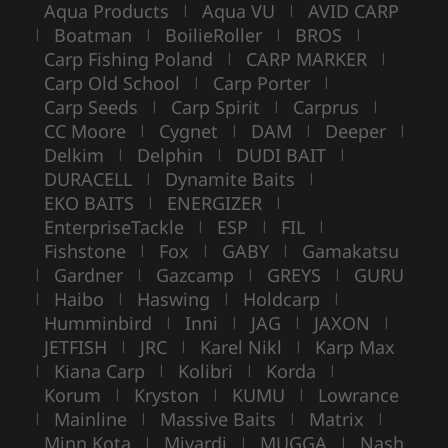
Aqua Products
Aqua VU
AVID CARP
|
|
Boatman
BoilieRoller
BROS
|
|
|
|
Carp Fishing Poland
CARP MARKER
|
|
Carp Old School
Carp Porter
|
|
Carp Seeds
Carp Spirit
Carprus
|
|
|
CC Moore
Cygnet
DAM
Deeper
|
|
|
|
Delkim
Delphin
DUDI BAIT
|
|
|
DURACELL
Dynamite Baits
|
|
EKO BAITS
ENERGIZER
|
|
EnterpriseTackle
ESP
FIL
|
|
|
Fishstone
Fox
GABY
Gamakatsu
|
|
|
Gardner
Gazcamp
GREYS
GURU
|
|
|
|
Haibo
Haswing
Holdcarp
|
|
|
|
Humminbird
Inni
JAG
JAXON
|
|
|
|
JETFISH
JRC
Karel Nikl
Karp Max
|
|
|
Kiana Carp
Kolibri
Korda
|
|
|
|
Korum
Kryston
KUMU
Lowrance
|
|
|
Mainline
Massive Baits
Matrix
|
|
|
|
Minn Kota
Mivardi
MUGGA
Nash
|
|
|