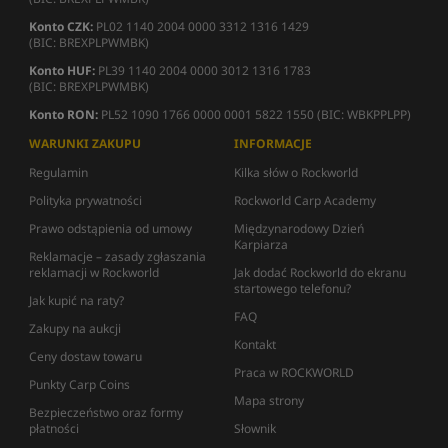
Konto CZK:
PL02 1140 2004 0000 3312 1316 1429
(BIC: BREXPLPWMBK)
Konto HUF:
PL39 1140 2004 0000 3012 1316 1783
(BIC: BREXPLPWMBK)
Konto RON:
PL52 1090 1766 0000 0001 5822 1550 (BIC: WBKPPLPP)
WARUNKI ZAKUPU
INFORMACJE
Regulamin
Kilka słów o Rockworld
Polityka prywatności
Rockworld Carp Academy
Prawo odstąpienia od umowy
Międzynarodowy Dzień
Karpiarza
Reklamacje – zasady zgłaszania
reklamacji w Rockworld
Jak dodać Rockworld do ekranu
startowego telefonu?
Jak kupić na raty?
FAQ
Zakupy na aukcji
Kontakt
Ceny dostaw towaru
Praca w ROCKWORLD
Punkty Carp Coins
Mapa strony
Bezpieczeństwo oraz formy
płatności
Słownik