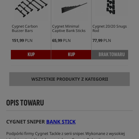
Cygnet Carbon
Cygnet Minimal
Cygnet 20/20 Snugs 2
Cyg
Buzzer Bars
Captive Bank Sticks
Rod
151,99
PLN
65,99
PLN
77,99
PLN
88,
KUP
KUP
BRAK TOWARU
WSZYSTKIE PRODUKTY Z KATEGORII
OPIS TOWARU
CYGNET SNIPER
BANK STICK
Podpórki firmy Cygnet Tackle z serii sniper. Wykonane z wysokiej