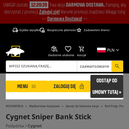
UWAGA! zostało:
12:20:38
Trwa akcja
DARMOWA DOSTAWA.
Pamiętaj, aby
skorzystać z promocji
Zaloguj się!
Warunki promocji znajdziesz klikając tutaj
>>
Darmowa Dostawa!
<<
Szybka wysyłka
Bezpieczne płatności
Zadowoleni klienci
PLN
śledzenie
ulubione
koszyk
zaawansowane
ODSTĄP OD
MENU
ZALOGUJ SIĘ
UMOWY TUTAJ »
ROCKWORLD
Wędkarstwo Karpiowe
Sprzęt do łowienia karpi
Rod Pody, Podpór
Cygnet Sniper Bank Stick
Podpórka /
Cygnet