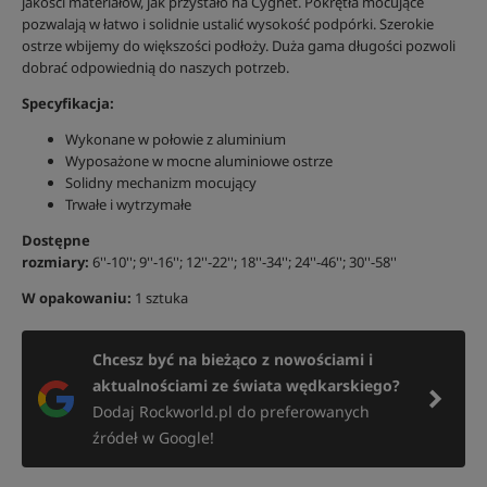
jakości materiałów, jak przystało na Cygnet. Pokrętła mocujące
pozwalają w łatwo i solidnie ustalić wysokość podpórki. Szerokie
ostrze wbijemy do większości podłoży. Duża gama długości pozwoli
dobrać odpowiednią do naszych potrzeb.
Specyfikacja:
Wykonane w połowie z aluminium
Wyposażone w mocne aluminiowe ostrze
Solidny mechanizm mocujący
Trwałe i wytrzymałe
Dostępne
rozmiary:
6''-10''; 9''-16''; 12''-22''; 18''-34''; 24''-46''; 30''-58''
W opakowaniu:
1 sztuka
Chcesz być na bieżąco z nowościami i
aktualnościami ze świata wędkarskiego?
Dodaj Rockworld.pl do preferowanych
źródeł w Google!