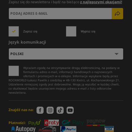
Zapisz się do newslettera i bądź na bieżąco
z najlepszymi okazjami!
Zapisz się
Wypisz się
Język komunikacji
Wyrażam zgodę na otrzymywanie drogą elektroniczną, na podany w
formularzu adres e-mail, informacji handlowych o najnowszych
ofertach i promocjach w e-sklepie. Informacje wysyłane będą przez
ROCKWORLD Łukasz Pawlik z siedzibą w 48-130 Kietrz, ul. Kochanowskiego 21.
Udzielenie niniejszej zgody jest dobrowolne. Mogę ją wycofać w każdej chwili,
co skutkować będzie usunięciem mojego adresu e-mail z listy odbiorców
newslettera.
Znajdź nas na:
Płatności: