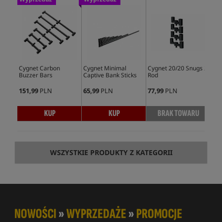
Cygnet Carbon
Cygnet Minimal
Cygnet 20/20 Snugs 2
Cyg
Buzzer Bars
Captive Bank Sticks
Rod
151,99
PLN
65,99
PLN
77,99
PLN
88,
KUP
KUP
BRAK TOWARU
WSZYSTKIE PRODUKTY Z KATEGORII
NOWOŚCI
»
WYPRZEDAŻE
»
PROMOCJE