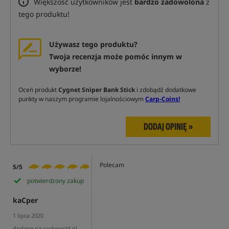
Większość użytkowników jest
bardzo zadowolona
z
tego produktu!
Używasz tego produktu?
Twoja recenzja może pomóc innym w
wyborze!
Oceń produkt
Cygnet Sniper Bank Stick
i zdobądź dodatkowe
punkty w naszym programie lojalnościowym
Carp-Coins!
DODAJ OPINIĘ »
Polecam
5/5
potwierdzony zakup
kaCper
1 lipca 2020
dodane na rockworld.pl