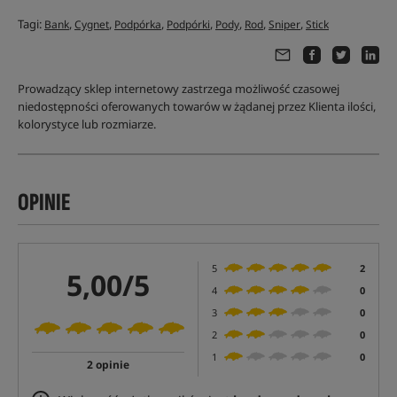
Tagi:
,
,
,
,
,
,
,
Bank
Cygnet
Podpórka
Podpórki
Pody
Rod
Sniper
Stick
Prowadzący sklep internetowy zastrzega możliwość czasowej
niedostępności oferowanych towarów w żądanej przez Klienta ilości,
kolorystyce lub rozmiarze.
OPINIE
5
2
5,00/5
4
0
3
0
2
0
1
0
2 opinie