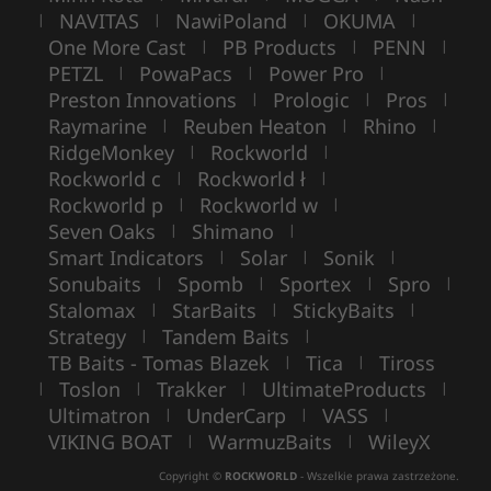
NAVITAS
NawiPoland
OKUMA
|
|
|
|
One More Cast
PB Products
PENN
|
|
|
PETZL
PowaPacs
Power Pro
|
|
|
Preston Innovations
Prologic
Pros
|
|
|
Raymarine
Reuben Heaton
Rhino
|
|
|
RidgeMonkey
Rockworld
|
|
Rockworld c
Rockworld ł
|
|
Rockworld p
Rockworld w
|
|
Seven Oaks
Shimano
|
|
Smart Indicators
Solar
Sonik
|
|
|
Sonubaits
Spomb
Sportex
Spro
|
|
|
|
Stalomax
StarBaits
StickyBaits
|
|
|
Strategy
Tandem Baits
|
|
TB Baits - Tomas Blazek
Tica
Tiross
|
|
Toslon
Trakker
UltimateProducts
|
|
|
|
Ultimatron
UnderCarp
VASS
|
|
|
VIKING BOAT
WarmuzBaits
WileyX
|
|
Copyright ©
ROCKWORLD
- Wszelkie prawa zastrzeżone.