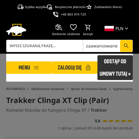
Szybka wysyłka
Bezpieczne płatności
Zadowoleni klienci
+48 883 474 729
PLN
śledzenie
ulubione
koszyk
zaawansowane
ODSTĄP OD
MENU
ZALOGUJ SIĘ
UMOWY TUTAJ »
ROCKWORLD
Wędkarstwo Karpiowe
Sprzęt do łowienia karpi
Sygnalizatory br
Trakker Clinga XT Clip (Pair)
Komplet klipsów do hangera Clinga XT /
Trakker
5,0
1 opinia | ponad 20 osób kupiło ten produkt