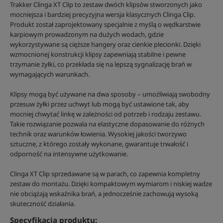
Trakker Clinga XT Clip to zestaw dwóch klipsów stworzonych jako
mocniejsza i bardziej precyzyjna wersja klasycznych Clinga Clip.
Produkt został zaprojektowany specjalnie z myślą o wędkarstwie
karpiowym prowadzonym na dużych wodach, gdzie
wykorzystywane są cięższe hangery oraz cienkie plecionki. Dzięki
wzmocnionej konstrukcji klipsy zapewniają stabilne i pewne
trzymanie żyłki, co przekłada się na lepszą sygnalizację brań w
wymagających warunkach.
Klipsy mogą być używane na dwa sposoby – umożliwiają swobodny
przesuw żyłki przez uchwyt lub mogą być ustawione tak, aby
mocniej chwytać linkę w zależności od potrzeb i rodzaju zestawu.
Takie rozwiązanie pozwala na elastyczne dopasowanie do różnych
technik oraz warunków łowienia. Wysokiej jakości tworzywo
sztuczne, z którego zostały wykonane, gwarantuje trwałość i
odporność na intensywne użytkowanie.
Clinga XT Clip sprzedawane są w parach, co zapewnia kompletny
zestaw do montażu. Dzięki kompaktowym wymiarom i niskiej wadze
nie obciążają wskaźnika brań, a jednocześnie zachowują wysoką
skuteczność działania.
Specyfikacja produktu: