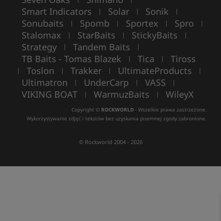
Smart Indicators
Solar
Sonik
|
|
|
Sonubaits
Spomb
Sportex
Spro
|
|
|
|
Stalomax
StarBaits
StickyBaits
|
|
|
Strategy
Tandem Baits
|
|
TB Baits - Tomas Blazek
Tica
Tiross
|
|
Toslon
Trakker
UltimateProducts
|
|
|
|
Ultimatron
UnderCarp
VASS
|
|
|
VIKING BOAT
WarmuzBaits
WileyX
|
|
Copyright ©
ROCKWORLD
- Wszelkie prawa zastrzeżone.
Wykorzystywanie zdjęć i tekstów bez uzyskania pisemnej zgody zabronione.
© Rockworld 2004 - 2026