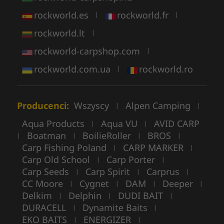
rockworld.es
rockworld.fr
|
|
rockworld.lt
|
rockworld-carpshop.com
|
rockworld.com.ua
rockworld.ro
|
Producenci:
Wszyscy
Alpen Camping
|
|
Aqua Products
Aqua VU
AVID CARP
|
|
Boatman
BoilieRoller
BROS
|
|
|
|
Carp Fishing Poland
CARP MARKER
|
|
Carp Old School
Carp Porter
|
|
Carp Seeds
Carp Spirit
Carprus
|
|
|
CC Moore
Cygnet
DAM
Deeper
|
|
|
|
Delkim
Delphin
DUDI BAIT
|
|
|
DURACELL
Dynamite Baits
|
|
EKO BAITS
ENERGIZER
|
|