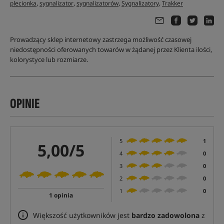
,
,
,
,
plecionka
sygnalizator
sygnalizatorów
Sygnalizatory
Trakker
Prowadzący sklep internetowy zastrzega możliwość czasowej
niedostępności oferowanych towarów w żądanej przez Klienta ilości,
kolorystyce lub rozmiarze.
OPINIE
5
1
5,00/5
4
0
3
0
2
0
1
0
1 opinia
Większość użytkowników jest
bardzo zadowolona
z