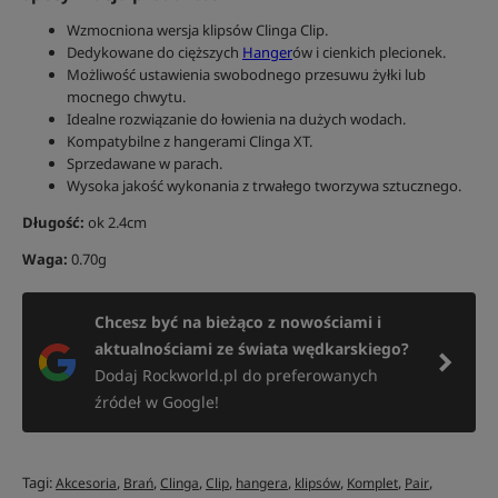
Wzmocniona wersja klipsów Clinga Clip.
Dedykowane do cięższych
Hanger
ów i cienkich plecionek.
Możliwość ustawienia swobodnego przesuwu żyłki lub
mocnego chwytu.
Idealne rozwiązanie do łowienia na dużych wodach.
Kompatybilne z hangerami Clinga XT.
Sprzedawane w parach.
Wysoka jakość wykonania z trwałego tworzywa sztucznego.
Długość:
ok 2.4cm
Waga:
0.70g
Chcesz być na bieżąco z nowościami i
aktualnościami ze świata wędkarskiego?
Dodaj Rockworld.pl do preferowanych
źródeł w Google!
Tagi:
,
,
,
,
,
,
,
,
Akcesoria
Brań
Clinga
Clip
hangera
klipsów
Komplet
Pair