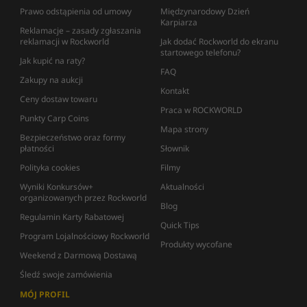
Prawo odstąpienia od umowy
Międzynarodowy Dzień
Karpiarza
Reklamacje – zasady zgłaszania
reklamacji w Rockworld
Jak dodać Rockworld do ekranu
startowego telefonu?
Jak kupić na raty?
FAQ
Zakupy na aukcji
Kontakt
Ceny dostaw towaru
Praca w ROCKWORLD
Punkty Carp Coins
Mapa strony
Bezpieczeństwo oraz formy
płatności
Słownik
Polityka cookies
Filmy
Wyniki Konkursów+
Aktualności
organizowanych przez Rockworld
Blog
Regulamin Karty Rabatowej
Quick Tips
Program Lojalnościowy Rockworld
Produkty wycofane
Weekend z Darmową Dostawą
Śledź swoje zamówienia
MÓJ PROFIL