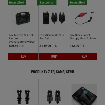
Bestseller!
Bestseller!
Bestseller!
Bes
Fox Micron MX Set -
Fox Micron RX Plus
Fox Black Label
Fox
Zestaw
Rod Set
Dumpy Halo Bobbin
Swi
sygnalizatorów brań
829,86
PLN
2 149,99
PLN
142,99
PLN
189
KUP
KUP
KUP
PRODUKTY Z TEJ SAMEJ SERII