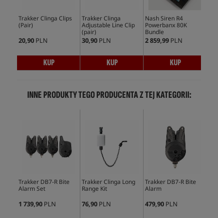
Trakker Clinga Clips
Trakker Clinga
Nash Siren R4
DEL
(Pair)
Adjustable Line Clip
Powerbanx 80K
(pair)
Bundle
20,90
PLN
30,90
PLN
2 859,99
PLN
92,
KUP
KUP
KUP
INNE PRODUKTY TEGO PRODUCENTA Z TEJ KATEGORII:
Trakker DB7-R Bite
Trakker Clinga Long
Trakker DB7-R Bite
Tra
Alarm Set
Range Kit
Alarm
Rec
1 739,90
PLN
76,90
PLN
479,90
PLN
499