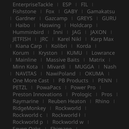
EnterpriseTackle
ESP
FIL
|
|
|
Fishstone
Fox
GABY
Gamakatsu
|
|
|
Gardner
Gazcamp
GREYS
GURU
|
|
|
|
Haibo
Haswing
Holdcarp
|
|
|
|
Humminbird
Inni
JAG
JAXON
|
|
|
|
JETFISH
JRC
Karel Nikl
Karp Max
|
|
|
Kiana Carp
Kolibri
Korda
|
|
|
|
Korum
Kryston
KUMU
Lowrance
|
|
|
Mainline
Massive Baits
Matrix
|
|
|
|
Minn Kota
Mivardi
MUGGA
Nash
|
|
|
NAVITAS
NawiPoland
OKUMA
|
|
|
|
One More Cast
PB Products
PENN
|
|
|
PETZL
PowaPacs
Power Pro
|
|
|
Preston Innovations
Prologic
Pros
|
|
|
Raymarine
Reuben Heaton
Rhino
|
|
|
RidgeMonkey
Rockworld
|
|
Rockworld c
Rockworld ł
|
|
Rockworld p
Rockworld w
|
|
Seven Oaks
Shimano
|
|