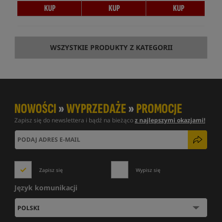
KUP
KUP
KUP
WSZYSTKIE PRODUKTY Z KATEGORII
NOWOŚCI
»
WYPRZEDAŻE
»
PROMOCJE
Zapisz się do newslettera i bądź na bieżąco
z najlepszymi okazjami!
Zapisz się
Wypisz się
Język komunikacji