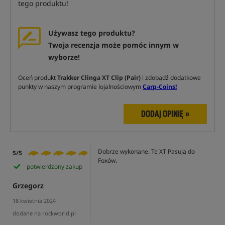
tego produktu!
Używasz tego produktu?
Twoja recenzja może pomóc innym w
wyborze!
Oceń produkt
Trakker Clinga XT Clip (Pair)
i zdobądź dodatkowe
punkty w naszym programie lojalnościowym
Carp-Coins!
DODAJ OPINIĘ »
Dobrze wykonane. Te XT Pasują do
5/5
Foxów.
potwierdzony zakup
Grzegorz
18 kwietnia 2024
dodane na rockworld.pl