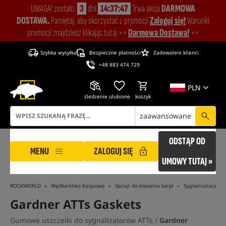
UWAGA! zostało:
3
dni
14:37:47
Trwa akcja
DARMOWA
DOSTAWA.
Pamiętaj, aby skorzystać z promocji
Zaloguj się!
Warunki
promocji znajdziesz klikając tutaj >>
Darmowa Dostawa!
<<
Szybka wysyłka
Bezpieczne płatności
Zadowoleni klienci
+48 883 474 729
PLN
śledzenie
ulubione
koszyk
zaawansowane
ODSTĄP OD
MENU
ZALOGUJ SIĘ
UMOWY TUTAJ »
ROCKWORLD
Wędkarstwo Karpiowe
Sprzęt do łowienia karpi
Sygnalizatory br
Gardner ATTs Gaskets
Gumowe uszczelki do sygnalizatorów ATTs /
Gardner