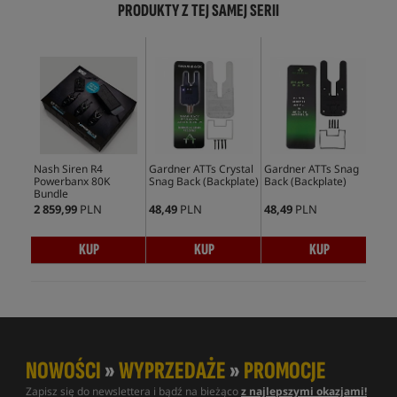
PRODUKTY Z TEJ SAMEJ SERII
Nash Siren R4
Gardner ATTs Crystal
Gardner ATTs Snag
Gar
Powerbanx 80K
Snag Back (Backplate)
Back (Backplate)
Bac
Bundle
2 859,99
PLN
48,49
PLN
48,49
PLN
82,
KUP
KUP
KUP
NOWOŚCI
»
WYPRZEDAŻE
»
PROMOCJE
Zapisz się do newslettera i bądź na bieżąco
z najlepszymi okazjami!