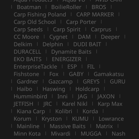
Boatman
BoilieRoller
BROS
|
|
|
|
Carp Fishing Poland
CARP MARKER
|
|
Carp Old School
Carp Porter
|
|
Carp Seeds
Carp Spirit
Carprus
|
|
|
CC Moore
Cygnet
DAM
Deeper
|
|
|
|
Delkim
Delphin
DUDI BAIT
|
|
|
DURACELL
Dynamite Baits
|
|
EKO BAITS
ENERGIZER
|
|
EnterpriseTackle
ESP
FIL
|
|
|
Fishstone
Fox
GABY
Gamakatsu
|
|
|
Gardner
Gazcamp
GREYS
GURU
|
|
|
|
Haibo
Haswing
Holdcarp
|
|
|
|
Humminbird
Inni
JAG
JAXON
|
|
|
|
JETFISH
JRC
Karel Nikl
Karp Max
|
|
|
Kiana Carp
Kolibri
Korda
|
|
|
|
Korum
Kryston
KUMU
Lowrance
|
|
|
Mainline
Massive Baits
Matrix
|
|
|
|
Minn Kota
Mivardi
MUGGA
Nash
|
|
|