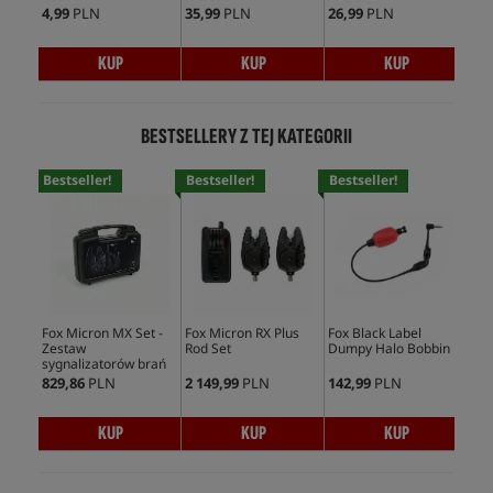
4,99
PLN
35,99
PLN
26,99
PLN
KUP
KUP
KUP
BESTSELLERY Z TEJ KATEGORII
Bestseller!
Bestseller!
Bestseller!
Bes
Fox Micron MX Set -
Fox Micron RX Plus
Fox Black Label
Fox
Zestaw
Rod Set
Dumpy Halo Bobbin
Swi
sygnalizatorów brań
829,86
PLN
2 149,99
PLN
142,99
PLN
189
KUP
KUP
KUP