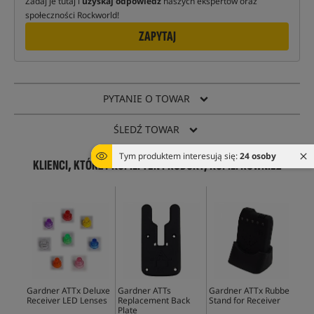
Zadaj je tutaj i
uzyskaj odpowiedź
naszych ekspertów oraz
społeczności Rockworld!
ZAPYTAJ
PYTANIE O TOWAR
ŚLEDŹ TOWAR
Tym produktem interesują się:
24 osoby
KLIENCI, KTÓRZY KUPILI TEN PRODUKT, KUPILI RÓWNIEŻ
Gardner ATTx Deluxe
Gardner ATTs
Gardner ATTx Rubber
Receiver LED Lenses
Replacement Back
Stand for Receiver
Plate