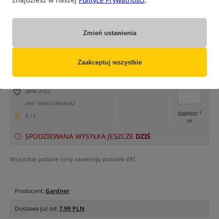
tylko produkty na
"naszym magazynie"
Zmień ustawienia
(część opcji mogła zostać ukryta przez wybrany sposób filtrowania)
Opcja
Cena PLN
Ilość
Zaakceptuj wszystkie
15.49
Podaj ilość:
opakowanie 3 sztuki
MPN: ATG3
EAN: 5060218458562
dostępny
: 1
0,13
szt.
SPODZIEWANA WYSYŁKA JESZCZE
DZIŚ
Wszystkie podane ceny zawierają podatek VAT
Producent:
Gardner
Dostawa już od:
7.99 PLN