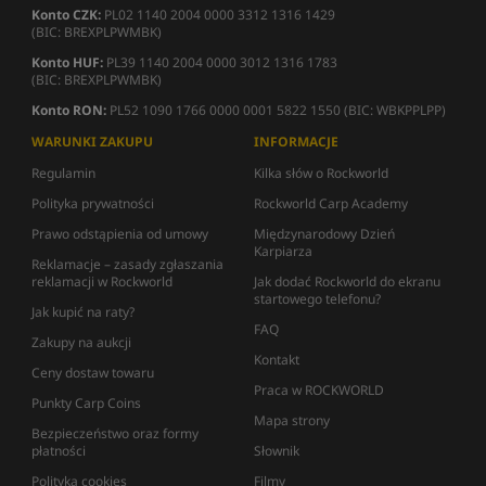
Konto CZK:
PL02 1140 2004 0000 3312 1316 1429
(BIC: BREXPLPWMBK)
Konto HUF:
PL39 1140 2004 0000 3012 1316 1783
(BIC: BREXPLPWMBK)
Konto RON:
PL52 1090 1766 0000 0001 5822 1550 (BIC: WBKPPLPP)
WARUNKI ZAKUPU
INFORMACJE
Regulamin
Kilka słów o Rockworld
Polityka prywatności
Rockworld Carp Academy
Prawo odstąpienia od umowy
Międzynarodowy Dzień
Karpiarza
Reklamacje – zasady zgłaszania
reklamacji w Rockworld
Jak dodać Rockworld do ekranu
startowego telefonu?
Jak kupić na raty?
FAQ
Zakupy na aukcji
Kontakt
Ceny dostaw towaru
Praca w ROCKWORLD
Punkty Carp Coins
Mapa strony
Bezpieczeństwo oraz formy
płatności
Słownik
Polityka cookies
Filmy