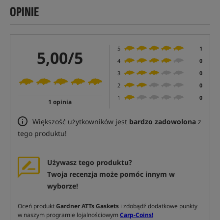
OPINIE
5
1
5,00/5
4
0
3
0
2
0
1
0
1 opinia
Większość użytkowników jest
bardzo zadowolona
z
tego produktu!
Używasz tego produktu?
Twoja recenzja może pomóc innym w
wyborze!
Oceń produkt
Gardner ATTs Gaskets
i zdobądź dodatkowe punkty
w naszym programie lojalnościowym
Carp-Coins!