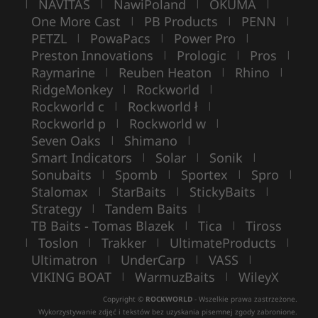
NAVITAS
NawiPoland
OKUMA
|
|
|
|
One More Cast
PB Products
PENN
|
|
|
PETZL
PowaPacs
Power Pro
|
|
|
Preston Innovations
Prologic
Pros
|
|
|
Raymarine
Reuben Heaton
Rhino
|
|
|
RidgeMonkey
Rockworld
|
|
Rockworld c
Rockworld ł
|
|
Rockworld p
Rockworld w
|
|
Seven Oaks
Shimano
|
|
Smart Indicators
Solar
Sonik
|
|
|
Sonubaits
Spomb
Sportex
Spro
|
|
|
|
Stalomax
StarBaits
StickyBaits
|
|
|
Strategy
Tandem Baits
|
|
TB Baits - Tomas Blazek
Tica
Tiross
|
|
Toslon
Trakker
UltimateProducts
|
|
|
|
Ultimatron
UnderCarp
VASS
|
|
|
VIKING BOAT
WarmuzBaits
WileyX
|
|
Copyright ©
ROCKWORLD
- Wszelkie prawa zastrzeżone.
Wykorzystywanie zdjęć i tekstów bez uzyskania pisemnej zgody zabronione.