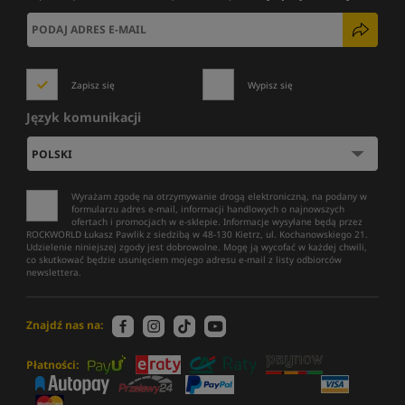
Zapisz się
Wypisz się
Język komunikacji
Wyrażam zgodę na otrzymywanie drogą elektroniczną, na podany w
formularzu adres e-mail, informacji handlowych o najnowszych
ofertach i promocjach w e-sklepie. Informacje wysyłane będą przez
ROCKWORLD Łukasz Pawlik z siedzibą w 48-130 Kietrz, ul. Kochanowskiego 21.
Udzielenie niniejszej zgody jest dobrowolne. Mogę ją wycofać w każdej chwili,
co skutkować będzie usunięciem mojego adresu e-mail z listy odbiorców
newslettera.
Znajdź nas na:
Płatności: