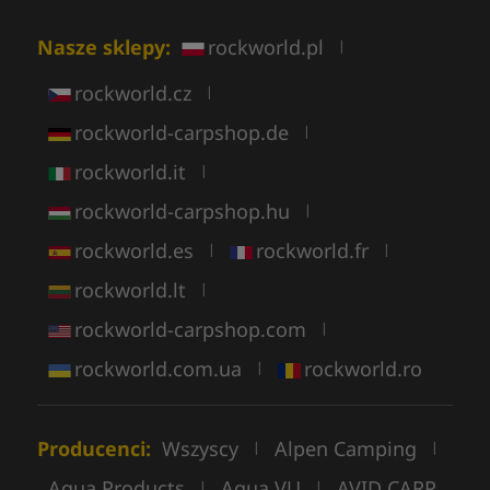
Nasze sklepy:
rockworld.pl
|
rockworld.cz
|
rockworld-carpshop.de
|
rockworld.it
|
rockworld-carpshop.hu
|
rockworld.es
rockworld.fr
|
|
rockworld.lt
|
rockworld-carpshop.com
|
rockworld.com.ua
rockworld.ro
|
Producenci:
Wszyscy
Alpen Camping
|
|
Aqua Products
Aqua VU
AVID CARP
|
|