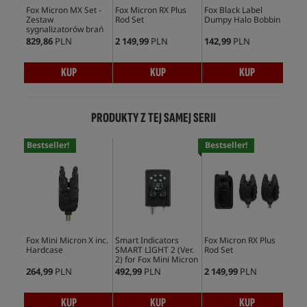
Fox Micron MX Set -
Fox Micron RX Plus
Fox Black Label
Fox
Zestaw
Rod Set
Dumpy Halo Bobbin
Swi
sygnalizatorów brań
829,86
PLN
2 149,99
PLN
142,99
PLN
189
KUP
KUP
KUP
PRODUKTY Z TEJ SAMEJ SERII
Bestseller!
Bestseller!
Bes
Fox Mini Micron X inc.
Smart Indicators
Fox Micron RX Plus
Fox
Hardcase
SMART LIGHT 2 (Ver.
Rod Set
Zes
2) for Fox Mini Micron
syg
X
264,99
PLN
492,99
PLN
2 149,99
PLN
829
KUP
KUP
KUP