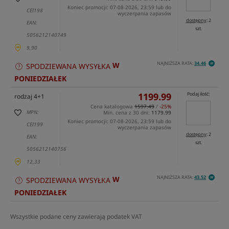
Koniec promocji: 07-08-2026, 23:59 lub do
CEI198
wyczerpania zapasów
dostępny
: 2
EAN:
szt.
5056212140749
9,90
NAJNIŻSZA RATA:
34.46
W
SPODZIEWANA WYSYŁKA
PONIEDZIAŁEK
1199.99
Podaj ilość:
rodzaj 4+1
Cena katalogowa
1597.49
/
-25%
MPN:
Min. cena z 30 dni:
1179.99
Koniec promocji: 07-08-2026, 23:59 lub do
CEI199
wyczerpania zapasów
dostępny
: 2
EAN:
szt.
5056212140756
12,33
NAJNIŻSZA RATA:
43.52
W
SPODZIEWANA WYSYŁKA
PONIEDZIAŁEK
Wszystkie podane ceny zawierają podatek VAT