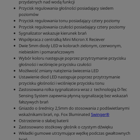
przydatnych nad wodą funkcji
Przycisk regulowania głośności posiadający siedem
poziomów
Przycisk regulowania tonu posiadający cztery poziomy
Przycisk regulowania czułości posiadający cztery poziomy
Sygnalizator wskazuje kierunek brań
Współpraca z centralką Mini Micron X Reciever
Dwie 5mm diody LED w kolorach zielonym, czerwonym,
niebieskim i pomarańczowym
Wybór koloru następuje poprzez przytrzymanie przycisku
głośności i wciśnięcie przycisku czułości
Możliwość zmiany natężenia świecenia LED
Ustawienie diod LED następuje poprzez przytrzymanie
przycisku głośności i wciśnięcie przycisku tonu
Zastosowana rolka sygnalizatora wraz z technologią D-Tec
Sensing System zapewnia płynną sygnalizację bez wskazań
fałszywych brań
Gniazdo o średnicy 2,5mm do stosowania z podświetlanymi
wskaźnikami brań, np. Fox Illuminated
Swinger®
Ostrzeżenie o słabej baterii
Zastosowano stożkowy głośnik o czystym dźwięku
Wkładki gumowe utrzymujące wędkę podczas gwałtownych
brań