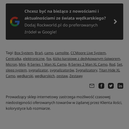
Chcesz być na bieżąco z nowościami i
aktualnościami ze świata wędkarskiego?
Dodaj Rockworld.pl do preferowanych
źródeł w Google!
Tagi:
,
,
,
,
,
Box System
Brań
camo
camolite
CCMoore Live System
,
,
,
,
Centralką
elektroniczne
fox
łóżko karpiowe z dedykowanym śpiworem
,
,
,
,
,
,
Micron
Mini
R-Series 1 Man XL Camo
R-Series 2 Man XL Camo
Rod
Set
,
,
,
,
sleep system
sygnalizator
sygnalizatorów
Sygnalizatory
Titan Hide XL
,
,
,
,
Camo
wędkarski
wędkarskich
zestaw
Zestawy
Prowadzący sklep internetowy zastrzega możliwość czasowej
niedostępności oferowanych towarów w żądanej przez Klienta ilości,
kolorystyce lub rozmiarze.