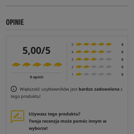
OPINIE
5
9
5,00/5
4
0
3
0
2
0
1
0
9 opinii
Większość użytkowników jest
bardzo zadowolona
z
tego produktu!
Używasz tego produktu?
Twoja recenzja może pomóc innym w
wyborze!