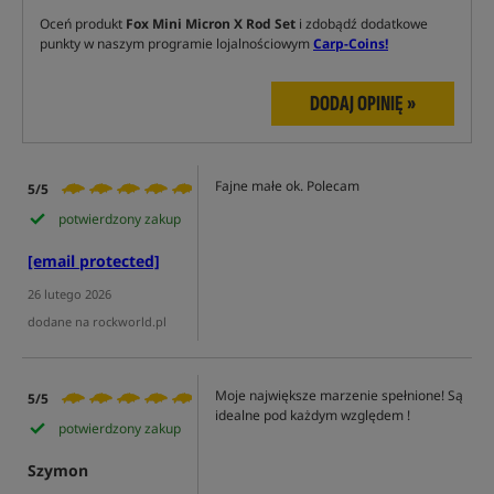
Oceń produkt
Fox Mini Micron X Rod Set
i zdobądź dodatkowe
punkty w naszym programie lojalnościowym
Carp-Coins!
DODAJ OPINIĘ »
Fajne małe ok. Polecam
5/5
potwierdzony zakup
[email protected]
26 lutego 2026
dodane na rockworld.pl
Moje największe marzenie spełnione! Są
5/5
idealne pod każdym względem !
potwierdzony zakup
Szymon