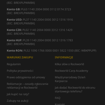
(BIC: BREXPLPWMBK)
Konto GB:
PL63 1140 2004 0000 3112 0174 3723
(BIC: BREXPLPWMBK)
Konto USD:
PL37 1140 2004 0000 3012 1316 1916
(BIC: BREXPLPWMBK)
Konto CZK:
PL02 1140 2004 0000 3312 1316 1429
(BIC: BREXPLPWMBK)
Konto HUF:
PL39 1140 2004 0000 3012 1316 1783
(BIC: BREXPLPWMBK)
Konto RON:
PL52 1090 1766 0000 0001 5822 1550 (BIC: WBKPPLPP)
WARUNKI ZAKUPU
INFORMACJE
Regulamin
Kilka słów o Rockworld
Polityka prywatności
Rockworld Carp Academy
Prawo odstąpienia od umowy
Międzynarodowy Dzień
Karpiarza
Reklamacje – zasady zgłaszania
reklamacji w Rockworld
Jak dodać Rockworld do ekranu
startowego telefonu?
Jak kupić na raty?
FAQ
Zakupy na aukcji
Kontakt