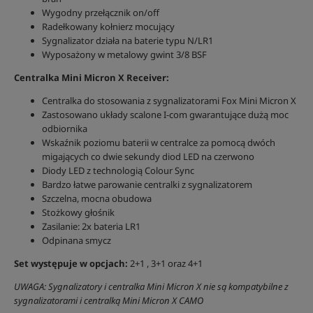
Wygodny przełącznik on/off
Radełkowany kołnierz mocujący
Sygnalizator działa na baterie typu N/LR1
Wyposażony w metalowy gwint 3/8 BSF
Centralka Mini Micron X Receiver:
Centralka do stosowania z sygnalizatorami Fox Mini Micron X
Zastosowano układy scalone I-com gwarantujące dużą moc
odbiornika
Wskaźnik poziomu baterii w centralce za pomocą dwóch
migających co dwie sekundy diod LED na czerwono
Diody LED z technologią Colour Sync
Bardzo łatwe parowanie centralki z sygnalizatorem
Szczelna, mocna obudowa
Stożkowy głośnik
Zasilanie: 2x bateria LR1
Odpinana smycz
Set występuje w opcjach:
2+1 , 3+1 oraz 4+1
UWAGA: Sygnalizatory i centralka Mini Micron X nie są kompatybilne z
sygnalizatorami i centralką Mini Micron X CAMO