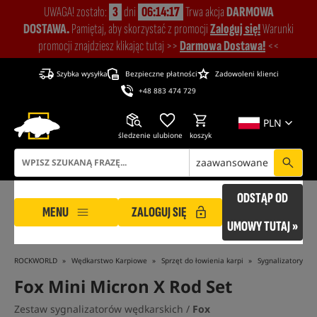
UWAGA! zostało:
3
dni
06:14:16
Trwa akcja
DARMOWA
DOSTAWA.
Pamiętaj, aby skorzystać z promocji
Zaloguj się!
Warunki
promocji znajdziesz klikając tutaj >>
Darmowa Dostawa!
<<
Szybka wysyłka
Bezpieczne płatności
Zadowoleni klienci
+48 883 474 729
PLN
śledzenie
ulubione
koszyk
zaawansowane
ODSTĄP OD
MENU
ZALOGUJ SIĘ
UMOWY TUTAJ »
ROCKWORLD
Wędkarstwo Karpiowe
Sprzęt do łowienia karpi
Sygnalizatory br
Fox Mini Micron X Rod Set
Zestaw sygnalizatorów wędkarskich /
Fox