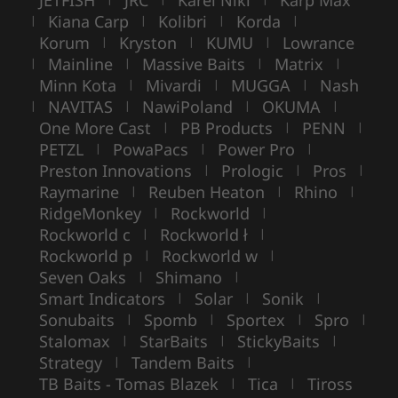
Kiana Carp
Kolibri
Korda
|
|
|
|
Korum
Kryston
KUMU
Lowrance
|
|
|
Mainline
Massive Baits
Matrix
|
|
|
|
Minn Kota
Mivardi
MUGGA
Nash
|
|
|
NAVITAS
NawiPoland
OKUMA
|
|
|
|
One More Cast
PB Products
PENN
|
|
|
PETZL
PowaPacs
Power Pro
|
|
|
Preston Innovations
Prologic
Pros
|
|
|
Raymarine
Reuben Heaton
Rhino
|
|
|
RidgeMonkey
Rockworld
|
|
Rockworld c
Rockworld ł
|
|
Rockworld p
Rockworld w
|
|
Seven Oaks
Shimano
|
|
Smart Indicators
Solar
Sonik
|
|
|
Sonubaits
Spomb
Sportex
Spro
|
|
|
|
Stalomax
StarBaits
StickyBaits
|
|
|
Strategy
Tandem Baits
|
|
TB Baits - Tomas Blazek
Tica
Tiross
|
|