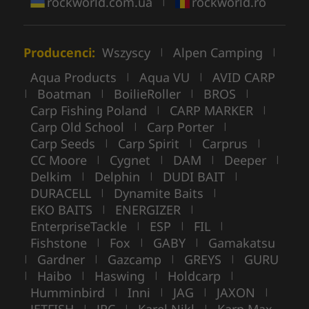
rockworld.com.ua
rockworld.ro
|
Producenci:
Wszyscy
Alpen Camping
|
|
Aqua Products
Aqua VU
AVID CARP
|
|
Boatman
BoilieRoller
BROS
|
|
|
|
Carp Fishing Poland
CARP MARKER
|
|
Carp Old School
Carp Porter
|
|
Carp Seeds
Carp Spirit
Carprus
|
|
|
CC Moore
Cygnet
DAM
Deeper
|
|
|
|
Delkim
Delphin
DUDI BAIT
|
|
|
DURACELL
Dynamite Baits
|
|
EKO BAITS
ENERGIZER
|
|
EnterpriseTackle
ESP
FIL
|
|
|
Fishstone
Fox
GABY
Gamakatsu
|
|
|
Gardner
Gazcamp
GREYS
GURU
|
|
|
|
Haibo
Haswing
Holdcarp
|
|
|
|
Humminbird
Inni
JAG
JAXON
|
|
|
|
JETFISH
JRC
Karel Nikl
Karp Max
|
|
|