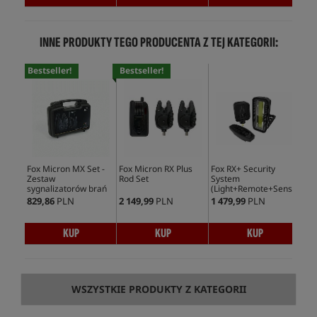
INNE PRODUKTY TEGO PRODUCENTA Z TEJ KATEGORII:
Bestseller!
Bestseller!
Bes
Fox Micron MX Set -
Fox Micron RX Plus
Fox RX+ Security
Fox
Zestaw
Rod Set
System
Bai
sygnalizatorów brań
(Light+Remote+Sensor)
829,86
PLN
2 149,99
PLN
1 479,99
PLN
899
KUP
KUP
KUP
WSZYSTKIE PRODUKTY Z KATEGORII