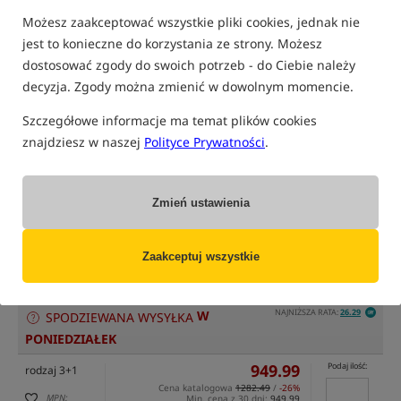
Możesz zaakceptować wszystkie pliki cookies, jednak nie
jest to konieczne do korzystania ze strony. Możesz
dostosować zgody do swoich potrzeb - do Ciebie należy
decyzja. Zgody można zmienić w dowolnym momencie.
tylko produkty na
"naszym magazynie"
(część opcji mogła zostać ukryta przez wybrany sposób filtrowania)
Szczegółowe informacje ma temat plików cookies
Opcja
Cena PLN
Ilość
znajdziesz w naszej
Polityce Prywatności
.
724.99
Podaj ilość:
rodzaj 2+1
Cena katalogowa
967.49
/
-25%
MPN:
Min. cena z 30 dni:
724.99
Zmień ustawienia
Koniec promocji: 07-08-2026, 23:59 lub do
CEI197
wyczerpania zapasów
dostępny
: 2
EAN:
szt.
Zaakceptuj wszystkie
5056212140732
7,46
NAJNIŻSZA RATA:
26.29
W
SPODZIEWANA WYSYŁKA
PONIEDZIAŁEK
949.99
Podaj ilość:
rodzaj 3+1
Cena katalogowa
1282.49
/
-26%
MPN:
Min. cena z 30 dni:
949.99