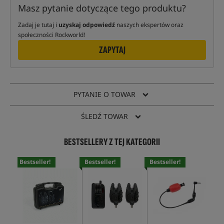
Masz pytanie dotyczące tego produktu?
Zadaj je tutaj i
uzyskaj odpowiedź
naszych ekspertów oraz
społeczności Rockworld!
ZAPYTAJ
PYTANIE O TOWAR
ŚLEDŹ TOWAR
BESTSELLERY Z TEJ KATEGORII
Bestseller!
Bestseller!
Bestseller!
Bes