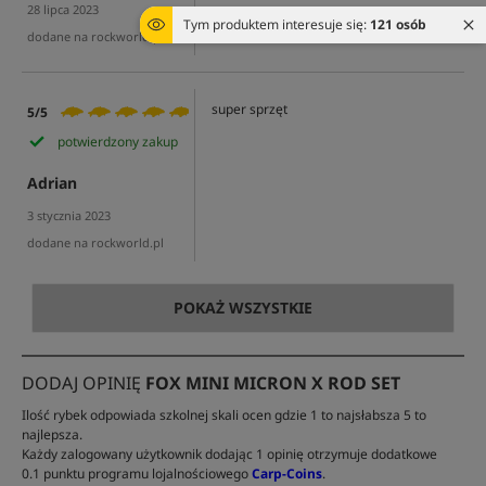
28 lipca 2023
Tym produktem interesuje się:
121 osób
dodane na rockworld.pl
super sprzęt
5/5
potwierdzony zakup
Adrian
3 stycznia 2023
dodane na rockworld.pl
POKAŻ WSZYSTKIE
DODAJ OPINIĘ
FOX MINI MICRON X ROD SET
Ilość rybek odpowiada szkolnej skali ocen gdzie 1 to najsłabsza 5 to
najlepsza.
Każdy zalogowany użytkownik dodając 1 opinię otrzymuje dodatkowe
0.1 punktu programu lojalnościowego
Carp-Coins
.