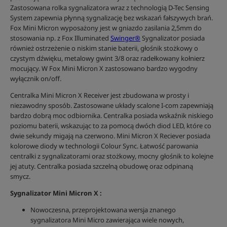
Zastosowana rolka sygnalizatora wraz z technologią D-Tec Sensing
System zapewnia płynną sygnalizację bez wskazań fałszywych brań.
Fox Mini Micron wyposażony jest w gniazdo zasilania 2,5mm do
stosowania np. z Fox Illuminated
Swinger®
Sygnalizator posiada
również ostrzeżenie o niskim stanie baterii, głośnik stożkowy o
czystym dźwięku, metalowy gwint 3/8 oraz radełkowany kołnierz
mocujący. W Fox Mini Micron X zastosowano bardzo wygodny
wyłącznik on/off.
Centralka Mini Micron X Receiver jest zbudowana w prosty i
niezawodny sposób. Zastosowane układy scalone I-com zapewniają
bardzo dobrą moc odbiornika. Centralka posiada wskaźnik niskiego
poziomu baterii, wskazując to za pomocą dwóch diod LED, które co
dwie sekundy migają na czerwono. Mini Micron X Reciever posiada
kolorowe diody w technologii Colour Sync. Łatwość parowania
centralki z sygnalizatorami oraz stożkowy, mocny głośnik to kolejne
jej atuty. Centralka posiada szczelną obudowę oraz odpinaną
smycz.
Sygnalizator Mini Micron X :
Nowoczesna, przeprojektowana wersja znanego
sygnalizatora Mini Micro zawierająca wiele nowych,