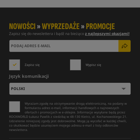
NOWOŚCI
»
WYPRZEDAŻE
»
PROMOCJE
Zapisz się do newslettera i bądź na bieżąco
z najlepszymi okazjami!
Zapisz się
Wypisz się
Język komunikacji
Wyrażam zgodę na otrzymywanie drogą elektroniczną, na podany w
formularzu adres e-mail, informacji handlowych o najnowszych
ofertach i promocjach w e-sklepie. Informacje wysyłane będą przez
ROCKWORLD Łukasz Pawlik z siedzibą w 48-130 Kietrz, ul. Kochanowskiego 21.
Udzielenie niniejszej zgody jest dobrowolne. Mogę ją wycofać w każdej chwili,
co skutkować będzie usunięciem mojego adresu e-mail z listy odbiorców
newslettera.