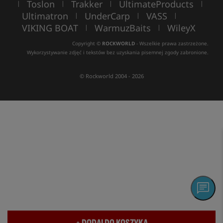
Toslon
Trakker
UltimateProducts
|
|
|
|
Ultimatron
UnderCarp
VASS
|
|
|
VIKING BOAT
WarmuzBaits
WileyX
|
|
Copyright ©
ROCKWORLD
- Wszelkie prawa zastrzeżone.
Wykorzystywanie zdjęć i tekstów bez uzyskania pisemnej zgody zabronione.
© Rockworld 2004 - 2026