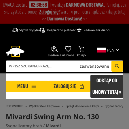
UWAGA! zostało:
02:38:57
Trwa akcja
DARMOWA DOSTAWA.
Pamiętaj, aby
skorzystać z promocji
Zaloguj się!
Warunki promocji znajdziesz klikając tutaj
>>
Darmowa Dostawa!
<<
Szybka wysyłka
Bezpieczne płatności
Zadowoleni klienci
PLN
śledzenie
ulubione
koszyk
zaawansowane
ODSTĄP OD
MENU
ZALOGUJ SIĘ
UMOWY TUTAJ »
ROCKWORLD
Wędkarstwo Karpiowe
Sprzęt do łowienia karpi
Sygnalizatory br
Mivardi Swing Arm No. 130
Sygnalizatory brań /
Mivardi