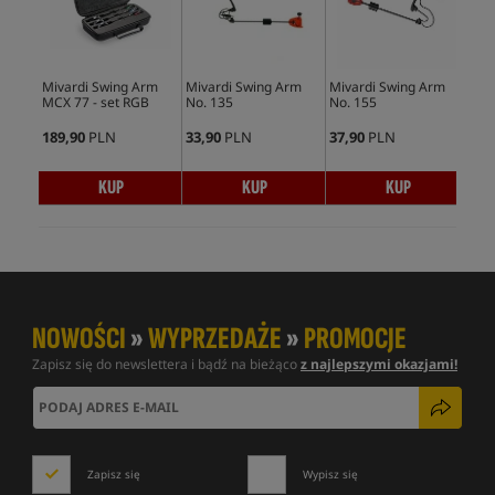
Mivardi Swing Arm
Mivardi Swing Arm
Mivardi Swing Arm
Miv
MCX 77 - set RGB
No. 135
No. 155
MC
189,90
PLN
33,90
PLN
37,90
PLN
73,
KUP
KUP
KUP
NOWOŚCI
»
WYPRZEDAŻE
»
PROMOCJE
Zapisz się do newslettera i bądź na bieżąco
z najlepszymi okazjami!
Zapisz się
Wypisz się