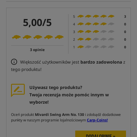
5
3
5,00/5
4
0
3
0
2
0
1
0
3 opinie
Większość użytkowników jest
bardzo zadowolona
z
tego produktu!
Używasz tego produktu?
Twoja recenzja może pomóc innym w
wyborze!
Oceń produkt
Mivardi Swing Arm No. 130
i zdobądź dodatkowe
punkty w naszym programie lojalnościowym
Carp-Coins!
DODAJ OPINIĘ »