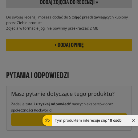
DODAJ ZDJĘCIA DO RECENZJI »
Do swojej recenzji możesz dodać do 5 zdjęć przedstawiających kupiony
przez Ciebie produkt
Zdjęcia w formacie jpg, nie powinny przekraczać 2 MB
PYTANIA I ODPOWIEDZI
Masz pytanie dotyczące tego produktu?
Zadaj je tutaj i
uzyskaj odpowiedź
naszych ekspertów oraz
społeczności Rockworld!
ZAPYTAJ
Tym produktem interesuje się:
18 osób