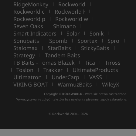
RidgeMonkey
Rockworld
|
|
Rockworld c
Rockworld ł
|
|
Rockworld p
Rockworld w
|
|
Seven Oaks
Shimano
|
|
Smart Indicators
Solar
Sonik
|
|
|
Sonubaits
Spomb
Sportex
Spro
|
|
|
|
Stalomax
StarBaits
StickyBaits
|
|
|
Strategy
Tandem Baits
|
|
TB Baits - Tomas Blazek
Tica
Tiross
|
|
Toslon
Trakker
UltimateProducts
|
|
|
|
Ultimatron
UnderCarp
VASS
|
|
|
VIKING BOAT
WarmuzBaits
WileyX
|
|
Copyright ©
ROCKWORLD
- Wszelkie prawa zastrzeżone.
Wykorzystywanie zdjęć i tekstów bez uzyskania pisemnej zgody zabronione.
© Rockworld 2004 - 2026