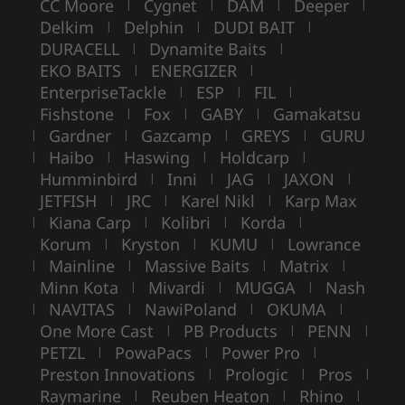
CC Moore
Cygnet
DAM
Deeper
|
|
|
|
Delkim
Delphin
DUDI BAIT
|
|
|
DURACELL
Dynamite Baits
|
|
EKO BAITS
ENERGIZER
|
|
EnterpriseTackle
ESP
FIL
|
|
|
Fishstone
Fox
GABY
Gamakatsu
|
|
|
Gardner
Gazcamp
GREYS
GURU
|
|
|
|
Haibo
Haswing
Holdcarp
|
|
|
|
Humminbird
Inni
JAG
JAXON
|
|
|
|
JETFISH
JRC
Karel Nikl
Karp Max
|
|
|
Kiana Carp
Kolibri
Korda
|
|
|
|
Korum
Kryston
KUMU
Lowrance
|
|
|
Mainline
Massive Baits
Matrix
|
|
|
|
Minn Kota
Mivardi
MUGGA
Nash
|
|
|
NAVITAS
NawiPoland
OKUMA
|
|
|
|
One More Cast
PB Products
PENN
|
|
|
PETZL
PowaPacs
Power Pro
|
|
|
Preston Innovations
Prologic
Pros
|
|
|
Raymarine
Reuben Heaton
Rhino
|
|
|