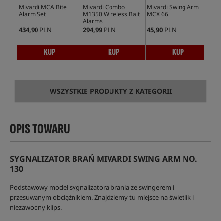
Mivardi MCA Bite
Mivardi Combo
Mivardi Swing Arm
Miv
Alarm Set
M1350 Wireless Bait
MCX 66
No.
Alarms
434,90
PLN
294,99
PLN
45,90
PLN
37,
KUP
KUP
KUP
WSZYSTKIE PRODUKTY Z KATEGORII
OPIS TOWARU
SYGNALIZATOR BRAŃ MIVARDI SWING ARM NO.
130
Podstawowy model sygnalizatora brania ze swingerem i
przesuwanym obciążnikiem. Znajdziemy tu miejsce na świetlik i
niezawodny klips.