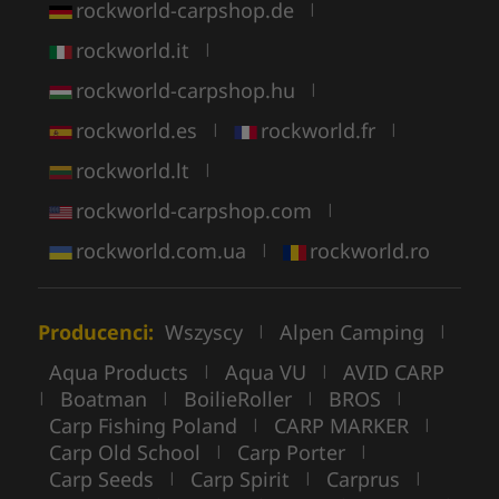
rockworld-carpshop.de
|
rockworld.it
|
rockworld-carpshop.hu
|
rockworld.es
rockworld.fr
|
|
rockworld.lt
|
rockworld-carpshop.com
|
rockworld.com.ua
rockworld.ro
|
Producenci:
Wszyscy
Alpen Camping
|
|
Aqua Products
Aqua VU
AVID CARP
|
|
Boatman
BoilieRoller
BROS
|
|
|
|
Carp Fishing Poland
CARP MARKER
|
|
Carp Old School
Carp Porter
|
|
Carp Seeds
Carp Spirit
Carprus
|
|
|