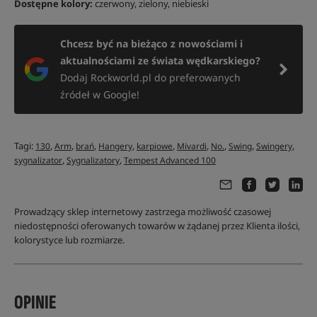
Dostępne kolory:
czerwony, zielony, niebieski
Chcesz być na bieżąco z nowościami i
aktualnościami ze świata wędkarskiego?
Dodaj Rockworld.pl do preferowanych
źródeł w Google!
Tagi:
,
,
,
,
,
,
,
,
,
130
Arm
brań
Hangery
karpiowe
Mivardi
No.
Swing
Swingery
,
,
sygnalizator
Sygnalizatory
Tempest Advanced 100
Prowadzący sklep internetowy zastrzega możliwość czasowej
niedostępności oferowanych towarów w żądanej przez Klienta ilości,
kolorystyce lub rozmiarze.
OPINIE