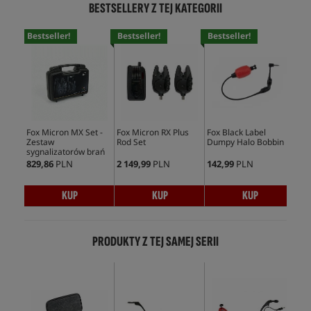
BESTSELLERY Z TEJ KATEGORII
Bestseller!
Bestseller!
Bestseller!
Bes
Fox Micron MX Set -
Fox Micron RX Plus
Fox Black Label
Fox
Zestaw
Rod Set
Dumpy Halo Bobbin
Swi
sygnalizatorów brań
829,86
PLN
2 149,99
PLN
142,99
PLN
225
KUP
KUP
KUP
PRODUKTY Z TEJ SAMEJ SERII