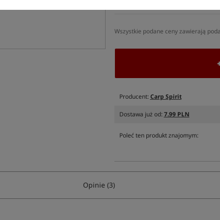
SPODZIEWANA WYSYŁKA
J
Wszystkie podane ceny zawierają pod
Producent:
Carp Spirit
Dostawa już od:
7.99 PLN
Poleć ten produkt znajomym:
Opinie (3)