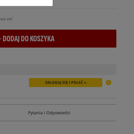
UTRO
atek VAT
+ DODAJ DO KOSZYKA
ZALOGUJ SIĘ I POLEĆ »
Pytania i Odpowiedzi