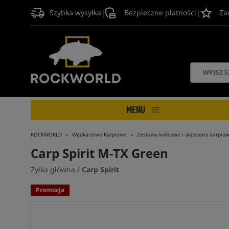
Szybka wysyłka
|
Bezpieczne płatności
|
Za
MENU
ROCKWORLD
Wędkarstwo Karpiowe
Zestawy końcowe i akcesoria karpio
Carp Spirit M-TX Green
Żyłka główna /
Carp Spirit
Promocja