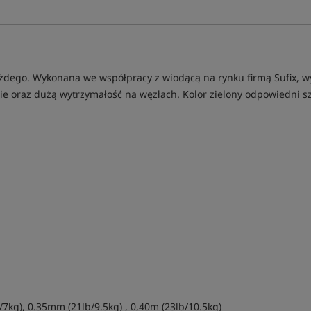
każdego. Wykonana we współpracy z wiodącą na rynku firmą Sufix, w
ie oraz dużą wytrzymałość na węzłach. Kolor zielony odpowiedni sz
7kg), 0.35mm (21lb/9.5kg) , 0,40m (23lb/10.5kg)