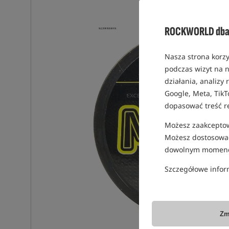
ROCKWORLD dba 
Nasza strona korzy
podczas wizyt na n
działania, analizy
Google, Meta, TikT
dopasować treść r
Możesz zaakceptowa
Możesz dostosować
dowolnym momenc
Szczegółowe infor
Zm