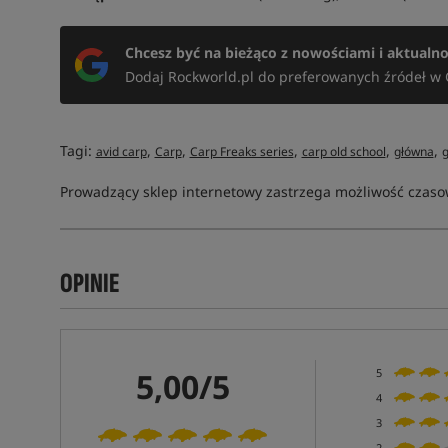
Chcesz być na bieżąco z nowościami i aktualn
Dodaj Rockworld.pl do preferowanych źródeł w 
Tagi:
,
,
,
,
,
avid carp
Carp
Carp Freaks series
carp old school
główna
Prowadzący sklep internetowy zastrzega możliwość czasow
OPINIE
5,00/5
5
4
3
2