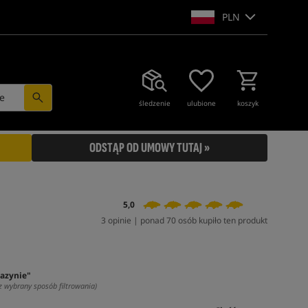
PLN
e
śledzenie
ulubione
koszyk
ODSTĄP OD UMOWY TUTAJ »
5,0
3 opinie | ponad 70 osób kupiło ten produkt
azynie"
z wybrany sposób filtrowania)