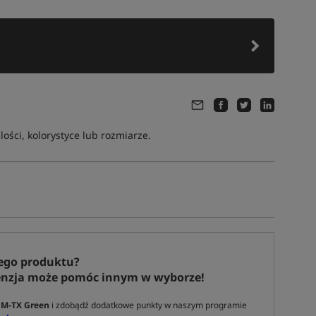
ści, kolorystyce lub rozmiarze.
ego produktu?
enzja może pomóc innym w wyborze!
t M-TX Green
i zdobądź dodatkowe punkty w naszym programie
Tym produktem interesują się:
23 osoby