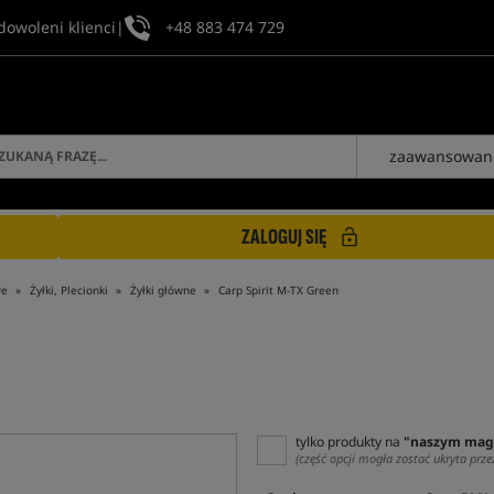
dowoleni klienci
|
+48 883 474 729
zaawansowan
ZALOGUJ SIĘ
we
Żyłki, Plecionki
Żyłki główne
Carp Spirit M-TX Green
tylko produkty na
"naszym mag
(część opcji mogła zostać ukryta prze