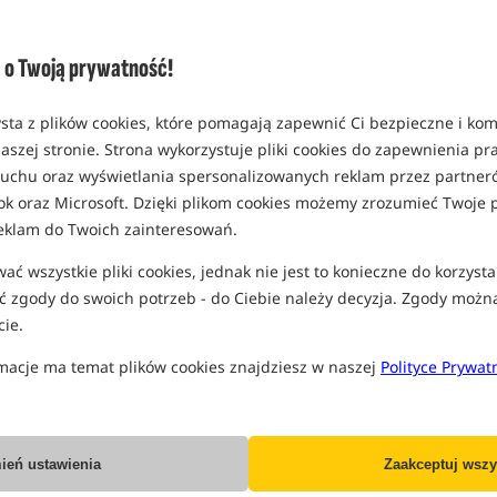
Opcja
Cena PLN
rozmiar 0.28/1410
o Twoją prywatność!
MPN: ACS470113
EAN: 3422993072807
sta z plików cookies, które pomagają zapewnić Ci bezpieczne i ko
0,40
aszej stronie. Strona wykorzystuje pliki cookies do zapewnienia p
SPODZIEWANA WYSYŁKA
J
 ruchu oraz wyświetlania spersonalizowanych reklam przez partneró
ok oraz Microsoft. Dzięki plikom cookies możemy zrozumieć Twoje p
rozmiar 0.35/1020
eklam do Twoich zainteresowań.
MPN: ACS470064
Koniec pro
ć wszystkie pliki cookies, jednak nie jest to konieczne do korzysta
EAN: 3422993036908
 zgody do swoich potrzeb - do Ciebie należy decyzja. Zgody możn
0,40
ie.
SPODZIEWANA WYSYŁKA
J
macje ma temat plików cookies znajdziesz w naszej
Polityce Prywat
rozmiar 0.40/790
MPN: ACS470065
Koniec pro
EAN: 3422993036915
ień ustawienia
Zaakceptuj wszy
0,40