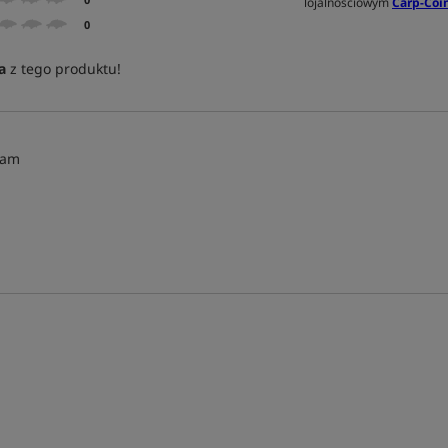
lojalnościowym
Carp-Coin
0
a
z tego produktu!
kam