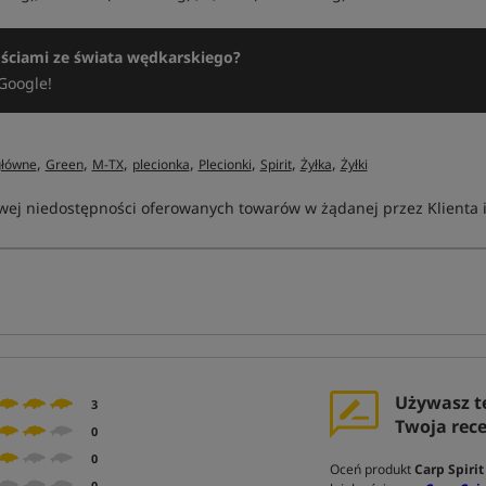
ościami ze świata wędkarskiego?
Google!
,
,
,
,
,
,
,
główne
Green
M-TX
plecionka
Plecionki
Spirit
Żyłka
Żyłki
ej niedostępności oferowanych towarów w żądanej przez Klienta ilo
Używasz t
3
Twoja rec
0
0
Oceń produkt
Carp Spiri
0