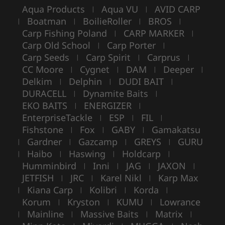
Aqua Products
Aqua VU
AVID CARP
|
|
Boatman
BoilieRoller
BROS
|
|
|
|
Carp Fishing Poland
CARP MARKER
|
|
Carp Old School
Carp Porter
|
|
Carp Seeds
Carp Spirit
Carprus
|
|
|
CC Moore
Cygnet
DAM
Deeper
|
|
|
|
Delkim
Delphin
DUDI BAIT
|
|
|
DURACELL
Dynamite Baits
|
|
EKO BAITS
ENERGIZER
|
|
EnterpriseTackle
ESP
FIL
|
|
|
Fishstone
Fox
GABY
Gamakatsu
|
|
|
Gardner
Gazcamp
GREYS
GURU
|
|
|
|
Haibo
Haswing
Holdcarp
|
|
|
|
Humminbird
Inni
JAG
JAXON
|
|
|
|
JETFISH
JRC
Karel Nikl
Karp Max
|
|
|
Kiana Carp
Kolibri
Korda
|
|
|
|
Korum
Kryston
KUMU
Lowrance
|
|
|
Mainline
Massive Baits
Matrix
|
|
|
|