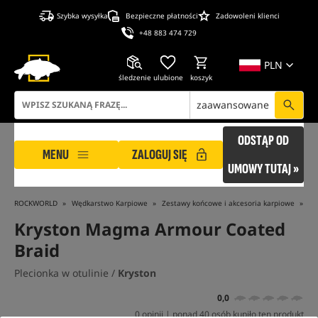
Szybka wysyłka
Bezpieczne płatności
Zadowoleni klienci
+48 883 474 729
PLN
śledzenie
ulubione
koszyk
zaawansowane
ODSTĄP OD
MENU
ZALOGUJ SIĘ
UMOWY TUTAJ »
ROCKWORLD
Wędkarstwo Karpiowe
Zestawy końcowe i akcesoria karpiowe
Ży
Kryston Magma Armour Coated
Braid
Plecionka w otulinie /
Kryston
0,0
0 opinii | ponad 40 osób kupiło ten produkt