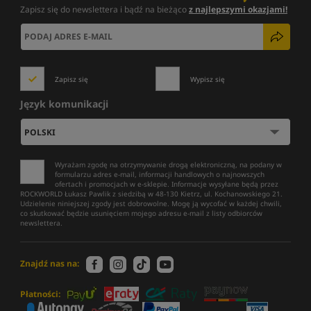
Zapisz się do newslettera i bądź na bieżąco
z najlepszymi okazjami!
Zapisz się
Wypisz się
Język komunikacji
Wyrażam zgodę na otrzymywanie drogą elektroniczną, na podany w
formularzu adres e-mail, informacji handlowych o najnowszych
ofertach i promocjach w e-sklepie. Informacje wysyłane będą przez
ROCKWORLD Łukasz Pawlik z siedzibą w 48-130 Kietrz, ul. Kochanowskiego 21.
Udzielenie niniejszej zgody jest dobrowolne. Mogę ją wycofać w każdej chwili,
co skutkować będzie usunięciem mojego adresu e-mail z listy odbiorców
newslettera.
Znajdź nas na:
Płatności: