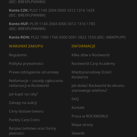
(BIC: BREXPLPWMBK)
Konto CZK:
PL02 1140 2004 0000 3312 1316 1429
(BIC: BREXPLPWMBK)
Konto HUF:
PL39 1140 2004 0000 3012 1316 1783
(BIC: BREXPLPWMBK)
Konto RON:
PL52 1090 1766 0000 0001 5822 1550 (BIC: WBKPPLPP)
WARUNKI ZAKUPU
INFORMACJE
Regulamin
Kilka słów o Rockworld
Polityka prywatności
Rockworld Carp Academy
Prawo odstąpienia od umowy
Międzynarodowy Dzień
Karpiarza
Reklamacje – zasady zgłaszania
reklamacji w Rockworld
Jak dodać Rockworld do ekranu
startowego telefonu?
Jak kupić na raty?
FAQ
Zakupy na aukcji
Kontakt
Ceny dostaw towaru
Praca w ROCKWORLD
Punkty Carp Coins
Mapa strony
Bezpieczeństwo oraz formy
płatności
Słownik