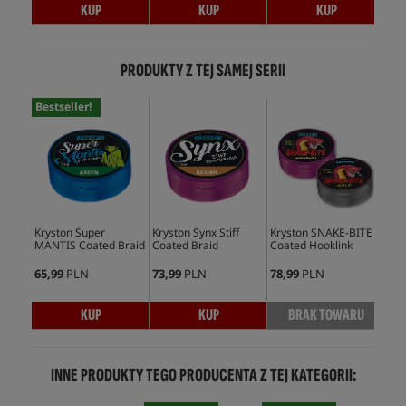
KUP
KUP
KUP
PRODUKTY Z TEJ SAMEJ SERII
Bestseller!
Kryston Super
Kryston Synx Stiff
Kryston SNAKE-BITE
Kry
MANTIS Coated Braid
Coated Braid
Coated Hooklink
Gol
Sho
65,99
PLN
73,99
PLN
78,99
PLN
82,
KUP
KUP
BRAK TOWARU
INNE PRODUKTY TEGO PRODUCENTA Z TEJ KATEGORII: