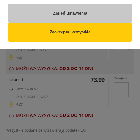
tylko produkty na
"naszym magazynie"
(część opcji mogła zostać ukryta przez wybrany sposób filtrowania)
Zmień ustawienia
Opcja
Cena PLN
Ilość
73.99
Podaj ilość:
Zaakceptuj wszystkie
kolor gravel / brown
MPN: KR-MAG1
EAN: 5060041391791
0,87
MOŻLIWA WYSYŁKA:
OD 2 DO 14 DNI
73.99
Podaj ilość:
kolor silt
MPN: KR-MAG2
EAN: 5060041391807
0,87
MOŻLIWA WYSYŁKA:
OD 2 DO 14 DNI
Wszystkie podane ceny zawierają podatek VAT