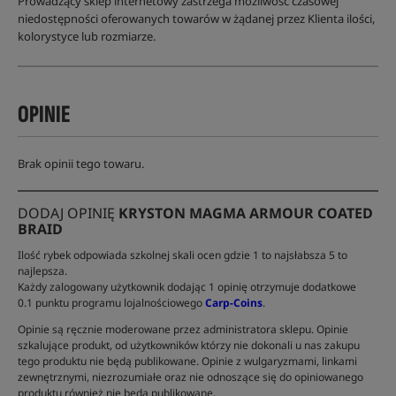
Prowadzący sklep internetowy zastrzega możliwość czasowej
niedostępności oferowanych towarów w żądanej przez Klienta ilości,
kolorystyce lub rozmiarze.
OPINIE
Brak opinii tego towaru.
DODAJ OPINIĘ
KRYSTON MAGMA ARMOUR COATED
BRAID
Ilość rybek odpowiada szkolnej skali ocen gdzie 1 to najsłabsza 5 to
najlepsza.
Każdy zalogowany użytkownik dodając 1 opinię otrzymuje dodatkowe
0.1 punktu programu lojalnościowego
Carp-Coins
.
Opinie są ręcznie moderowane przez administratora sklepu. Opinie
szkalujące produkt, od użytkowników którzy nie dokonali u nas zakupu
tego produktu nie będą publikowane. Opinie z wulgaryzmami, linkami
zewnętrznymi, niezrozumiałe oraz nie odnoszące się do opiniowanego
produktu również nie będą publikowane.