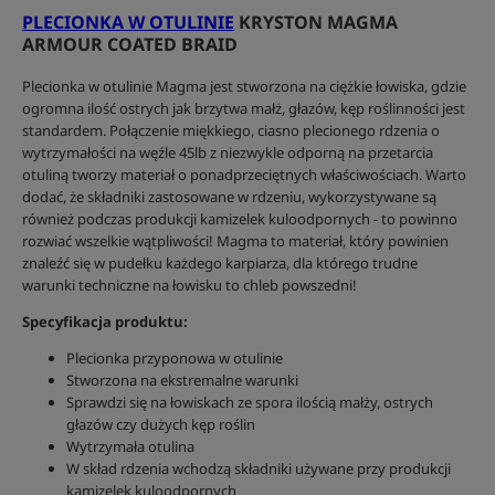
PLECIONKA W OTULINIE
KRYSTON MAGMA
ARMOUR COATED BRAID
Plecionka w otulinie Magma jest stworzona na ciężkie łowiska, gdzie
ogromna ilość ostrych jak brzytwa małż, głazów, kęp roślinności jest
standardem. Połączenie miękkiego, ciasno plecionego rdzenia o
wytrzymałości na węźle 45lb z niezwykle odporną na przetarcia
otuliną tworzy materiał o ponadprzeciętnych właściwościach. Warto
dodać, że składniki zastosowane w rdzeniu, wykorzystywane są
również podczas produkcji kamizelek kuloodpornych - to powinno
rozwiać wszelkie wątpliwości! Magma to materiał, który powinien
znaleźć się w pudełku każdego karpiarza, dla którego trudne
warunki techniczne na łowisku to chleb powszedni!
Specyfikacja produktu:
Plecionka przyponowa w otulinie
Stworzona na ekstremalne warunki
Sprawdzi się na łowiskach ze spora ilością małży, ostrych
głazów czy dużych kęp roślin
Wytrzymała otulina
W skład rdzenia wchodzą składniki używane przy produkcji
kamizelek kuloodpornych