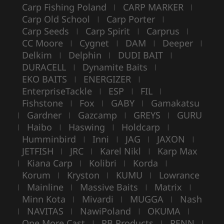
Carp Fishing Poland
CARP MARKER
|
|
Carp Old School
Carp Porter
|
|
Carp Seeds
Carp Spirit
Carprus
|
|
|
CC Moore
Cygnet
DAM
Deeper
|
|
|
|
Delkim
Delphin
DUDI BAIT
|
|
|
DURACELL
Dynamite Baits
|
|
EKO BAITS
ENERGIZER
|
|
EnterpriseTackle
ESP
FIL
|
|
|
Fishstone
Fox
GABY
Gamakatsu
|
|
|
Gardner
Gazcamp
GREYS
GURU
|
|
|
|
Haibo
Haswing
Holdcarp
|
|
|
|
Humminbird
Inni
JAG
JAXON
|
|
|
|
JETFISH
JRC
Karel Nikl
Karp Max
|
|
|
Kiana Carp
Kolibri
Korda
|
|
|
|
Korum
Kryston
KUMU
Lowrance
|
|
|
Mainline
Massive Baits
Matrix
|
|
|
|
Minn Kota
Mivardi
MUGGA
Nash
|
|
|
NAVITAS
NawiPoland
OKUMA
|
|
|
|
One More Cast
PB Products
PENN
|
|
|