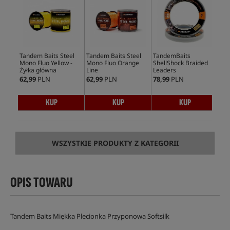
Tandem Baits Steel
Tandem Baits Steel
TandemBaits
Tan
Mono Fluo Yellow -
Mono Fluo Orange
ShellShock Braided
Ste
Żyłka główna
Line
Leaders
62,99
PLN
62,99
PLN
78,99
PLN
73,
KUP
KUP
KUP
WSZYSTKIE PRODUKTY Z KATEGORII
OPIS TOWARU
Tandem Baits Miękka Plecionka Przyponowa Softsilk