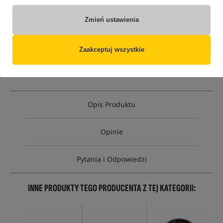
Opcja
Cena PLN
Ilość
Zmień ustawienia
16.49
kolor Zarośla
Brak
produktu
Zaakceptuj wszystkie
MPN: 30219
EAN: 5907666653449
Opis Produktu
Opinie
Pytania i Odpowiedzi
INNE PRODUKTY TEGO PRODUCENTA Z TEJ KATEGORII: