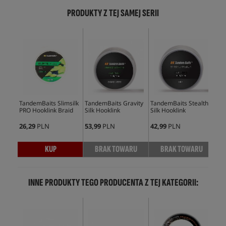
PRODUKTY Z TEJ SAMEJ SERII
Bes
TandemBaits Slimsilk
TandemBaits Gravity
TandemBaits Stealth
Kor
PRO Hooklink Braid
Silk Hooklink
Silk Hooklink
Bra
26,29
PLN
53,99
PLN
42,99
PLN
62,
KUP
BRAK TOWARU
BRAK TOWARU
INNE PRODUKTY TEGO PRODUCENTA Z TEJ KATEGORII: