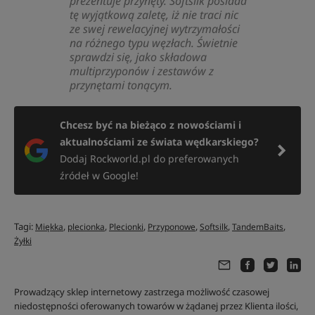
prezentuje przynęty. Softsilk posiada
tę wyjątkową zaletę, iż nie traci nic
ze swej rewelacyjnej wytrzymałości
na różnego typu węzłach. Świetnie
sprawdzi się, jako składowa
multiprzyponów i zestawów z
przynętami tonącym.
Chcesz być na bieżąco z nowościami i
aktualnościami ze świata wędkarskiego?
Dodaj Rockworld.pl do preferowanych
źródeł w Google!
Tagi:
,
,
,
,
,
,
Miękka
plecionka
Plecionki
Przyponowe
Softsilk
TandemBaits
Żyłki
Prowadzący sklep internetowy zastrzega możliwość czasowej
niedostępności oferowanych towarów w żądanej przez Klienta ilości,