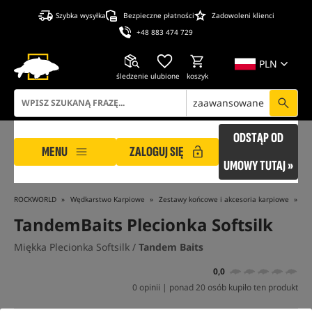
Szybka wysyłka
Bezpieczne płatności
Zadowoleni klienci
+48 883 474 729
PLN
śledzenie
ulubione
koszyk
zaawansowane
ODSTĄP OD
MENU
ZALOGUJ SIĘ
UMOWY TUTAJ »
ROCKWORLD
Wędkarstwo Karpiowe
Zestawy końcowe i akcesoria karpiowe
Ży
TandemBaits Plecionka Softsilk
Miękka Plecionka Softsilk /
Tandem Baits
0,0
0 opinii | ponad 20 osób kupiło ten produkt