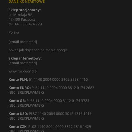
DANE KONTAKTOWE
Sklep stacjonarny:
ul. Mikołaja 9A,
47-400 Racibórz
tel. +48 883 474 729
Polska
[email protected]
pokaż jak dojechać na mapie google
Sklep internetowy:
[email protected]
www.rockworld.pl
Konto PLN:
51 1140 2004 0000 3102 3558 4460
Konto EURO:
PL64 1140 2004 0000 3812 0174 2683
(BIC: BREXPLPWMBK)
Konto GB:
PL63 1140 2004 0000 3112 0174 3723
(BIC: BREXPLPWMBK)
Konto USD:
PL37 1140 2004 0000 3012 1316 1916
(BIC: BREXPLPWMBK)
Konto CZK:
PL02 1140 2004 0000 3312 1316 1429
(BIC: BREXPLPWMBK)