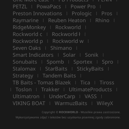
PETZL
PowaPacs
Power Pro
|
|
|
Preston Innovations
Prologic
Pros
|
|
|
Raymarine
Reuben Heaton
Rhino
|
|
|
RidgeMonkey
Rockworld
|
|
Rockworld c
Rockworld ł
|
|
Rockworld p
Rockworld w
|
|
Seven Oaks
Shimano
|
|
Smart Indicators
Solar
Sonik
|
|
|
Sonubaits
Spomb
Sportex
Spro
|
|
|
|
Stalomax
StarBaits
StickyBaits
|
|
|
Strategy
Tandem Baits
|
|
TB Baits - Tomas Blazek
Tica
Tiross
|
|
Toslon
Trakker
UltimateProducts
|
|
|
|
Ultimatron
UnderCarp
VASS
|
|
|
VIKING BOAT
WarmuzBaits
WileyX
|
|
Copyright ©
ROCKWORLD
- Wszelkie prawa zastrzeżone.
Wykorzystywanie zdjęć i tekstów bez uzyskania pisemnej zgody zabronione.