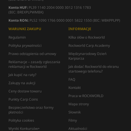
Konto HUF:
PL39 1140 2004 0000 3012 1316 1783
(BIC: BREXPLPWMBK)
Konto RON:
PL52 1090 1766 0000 0001 5822 1550 (BIC: WBKPPLPP)
WARUNKI ZAKUPU
INFORMACJE
Regulamin
Kilka słów o Rockworld
Polityka prywatności
Rockworld Carp Academy
Prawo odstąpienia od umowy
Międzynarodowy Dzień
Karpiarza
Reklamacje – zasady zgłaszania
reklamacji w Rockworld
Jak dodać Rockworld do ekranu
startowego telefonu?
Jak kupić na raty?
FAQ
Zakupy na aukcji
Kontakt
Ceny dostaw towaru
Praca w ROCKWORLD
Punkty Carp Coins
Mapa strony
Bezpieczeństwo oraz formy
płatności
Słownik
Polityka cookies
Filmy
Wyniki Konkursów+
Aktualności