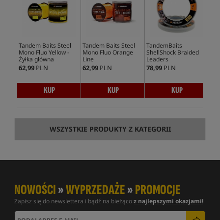
Tandem Baits Steel
Tandem Baits Steel
TandemBaits
Tan
Mono Fluo Yellow -
Mono Fluo Orange
ShellShock Braided
Ste
Żyłka główna
Line
Leaders
62,99
PLN
62,99
PLN
78,99
PLN
73,
KUP
KUP
KUP
WSZYSTKIE PRODUKTY Z KATEGORII
NOWOŚCI
»
WYPRZEDAŻE
»
PROMOCJE
Zapisz się do newslettera i bądź na bieżąco
z najlepszymi okazjami!