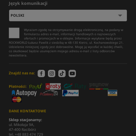
Język komunikacji
Wyrażam zgodę na otrzymywanie drogą elektroniczną, na podany w
formularzu adres e-mail, informacji handlowych o najnowszych
ofertach i promocjach w e-sklepie. Informacje wysyłane będą przez
ROCKWORLD Łukasz Pawlik z siedzibą w 48-130 Kietrz, ul. Kochanowskiego 21.
Udzielenie niniejszej zgody jest dobrowolne. Mogę ją wycofać w każdej chwili,
co skutkować będzie usunięciem mojego adresu e-mail z listy odbiorców
newslettera.
Znajdź nas na:
Płatności:
DANE KONTAKTOWE
Sklep stacjonarny:
ul. Mikołaja 9A,
47-400 Racibórz
tel. +48 883 474 729