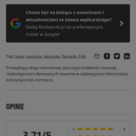
Chcesz być na bieżąco z nowościami i
aktualnościami ze świata wędkarskiego?
Dodaj Rockworld.pl do preferowanych
źródeł w Google!
Tagi:
,
,
,
,
Jaxon
Leadcore
plecionka
Plecionki
Żyłki
Prowadzący sklep internetowy zastrzega możliwość czasowej
niedostępności oferowanych towarów w żądanej przez Klienta ilości,
kolorystyce lub rozmiarze.
OPINIE
5
3
3,71/5