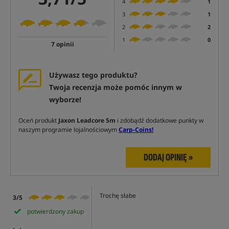
4
1
3
1
2
2
1
0
7 opinii
Używasz tego produktu?
Twoja recenzja może pomóc innym w
wyborze!
Oceń produkt
Jaxon Leadcore 5m
i zdobądź dodatkowe punkty w
naszym programie lojalnościowym
Carp-Coins!
DODAJ OPINIĘ »
Trochę słabe
3/5
potwierdzony zakup