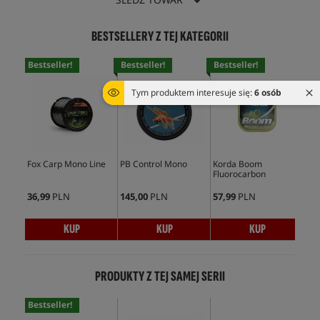
BESTSELLERY Z TEJ KATEGORII
Bestseller!
Bestseller!
Bestseller!
Bes
Tym produktem interesuje się:
6 osób
Fox Carp Mono Line
PB Control Mono
Korda Boom
PB 
Fluorocarbon
Or
36,99
PLN
145,00
PLN
57,99
PLN
145
KUP
KUP
KUP
PRODUKTY Z TEJ SAMEJ SERII
Bestseller!
Bes