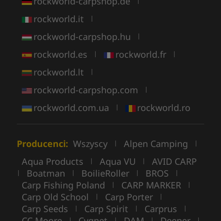
rockworld-carpshop.de
|
rockworld.it
|
rockworld-carpshop.hu
|
rockworld.es
rockworld.fr
|
|
rockworld.lt
|
rockworld-carpshop.com
|
rockworld.com.ua
rockworld.ro
|
Producenci:
Wszyscy
Alpen Camping
|
|
Aqua Products
Aqua VU
AVID CARP
|
|
Boatman
BoilieRoller
BROS
|
|
|
|
Carp Fishing Poland
CARP MARKER
|
|
Carp Old School
Carp Porter
|
|
Carp Seeds
Carp Spirit
Carprus
|
|
|
CC Moore
Cygnet
DAM
Deeper
|
|
|
|