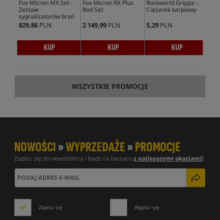
Fox Micron MX Set -
Fox Micron RX Plus
Rockworld Grippa -
Miv
Zestaw
Rod Set
Ciężarek karpiowy
XL
sygnalizatorów brań
829,86
PLN
2 149,99
PLN
5,29
PLN
1 0
KUP
KUP
KUP
WSZYSTKIE PROMOCJE
NOWOŚCI
»
WYPRZEDAŻE
»
PROMOCJE
Zapisz się do newslettera i bądź na bieżąco
z najlepszymi okazjami!
Zapisz się
Wypisz się