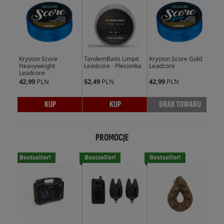
Kryston Score
TandemBaits Limpit
Kryston Score Gold
Nas
Heavyweight
Leadcore - Plecionka
Leadcore
Leadcore
42,99
PLN
52,49
PLN
42,99
PLN
64,
KUP
KUP
BRAK TOWARU
PROMOCJE
Bestseller!
Bestseller!
Bestseller!
Bes