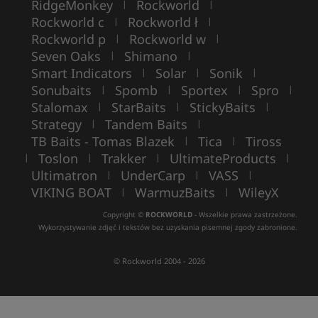
RidgeMonkey
Rockworld
|
|
Rockworld c
Rockworld ł
|
|
Rockworld p
Rockworld w
|
|
Seven Oaks
Shimano
|
|
Smart Indicators
Solar
Sonik
|
|
|
Sonubaits
Spomb
Sportex
Spro
|
|
|
|
Stalomax
StarBaits
StickyBaits
|
|
|
Strategy
Tandem Baits
|
|
TB Baits - Tomas Blazek
Tica
Tiross
|
|
Toslon
Trakker
UltimateProducts
|
|
|
|
Ultimatron
UnderCarp
VASS
|
|
|
VIKING BOAT
WarmuzBaits
WileyX
|
|
Copyright ©
ROCKWORLD
- Wszelkie prawa zastrzeżone.
Wykorzystywanie zdjęć i tekstów bez uzyskania pisemnej zgody zabronione.
© Rockworld 2004 - 2026