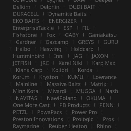
Delkim
Delphin
DUDI BAIT
|
|
|
DURACELL
Dynamite Baits
|
|
EKO BAITS
ENERGIZER
|
|
EnterpriseTackle
ESP
FIL
|
|
|
Fishstone
Fox
GABY
Gamakatsu
|
|
|
Gardner
Gazcamp
GREYS
GURU
|
|
|
|
Haibo
Haswing
Holdcarp
|
|
|
|
Humminbird
Inni
JAG
JAXON
|
|
|
|
JETFISH
JRC
Karel Nikl
Karp Max
|
|
|
Kiana Carp
Kolibri
Korda
|
|
|
|
Korum
Kryston
KUMU
Lowrance
|
|
|
Mainline
Massive Baits
Matrix
|
|
|
|
Minn Kota
Mivardi
MUGGA
Nash
|
|
|
NAVITAS
NawiPoland
OKUMA
|
|
|
|
One More Cast
PB Products
PENN
|
|
|
PETZL
PowaPacs
Power Pro
|
|
|
Preston Innovations
Prologic
Pros
|
|
|
Raymarine
Reuben Heaton
Rhino
|
|
|