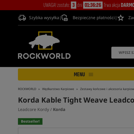
UWAGA! zostało:
3
dni
01:36:26
Trwa akcja
DARMO
Szybka wysyłka
|
Bezpieczne płatności
|
Za
MENU
ROCKWORLD
Wędkarstwo Karpiowe
Zestawy końcowe i akcesoria karpio
Korda Kable Tight Weave Leadc
Leadcore Kordy /
Korda
Bestseller!