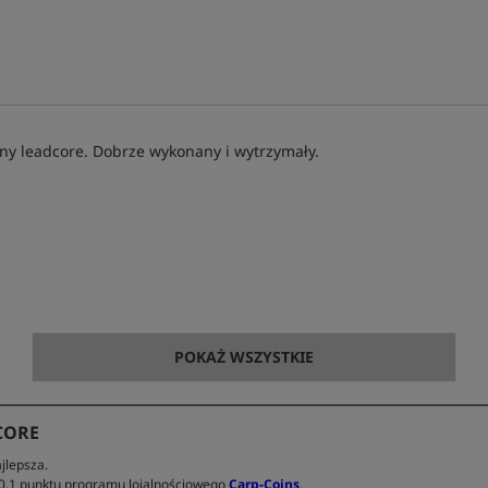
ny leadcore. Dobrze wykonany i wytrzymały.
POKAŻ WSZYSTKIE
CORE
jlepsza.
 0.1 punktu programu lojalnościowego
Carp-Coins
.