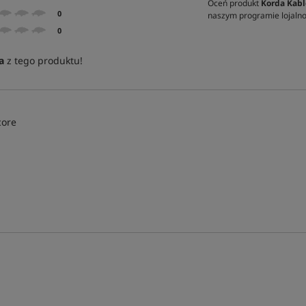
Oceń produkt
Korda Kabl
0
naszym programie lojal
0
a
z tego produktu!
core