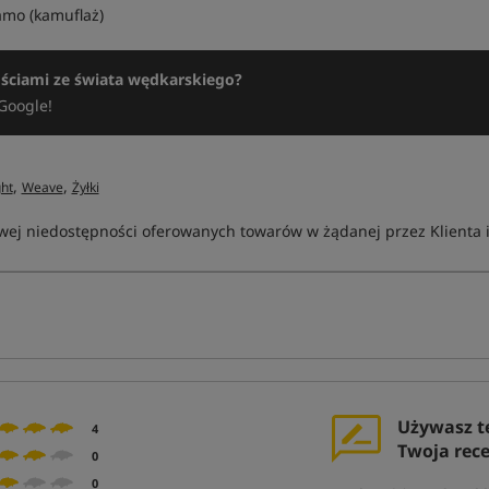
Kamo (kamuflaż)
ościami ze świata wędkarskiego?
Google!
,
,
ght
Weave
Żyłki
ej niedostępności oferowanych towarów w żądanej przez Klienta ilo
Używasz t
4
Twoja rec
0
0