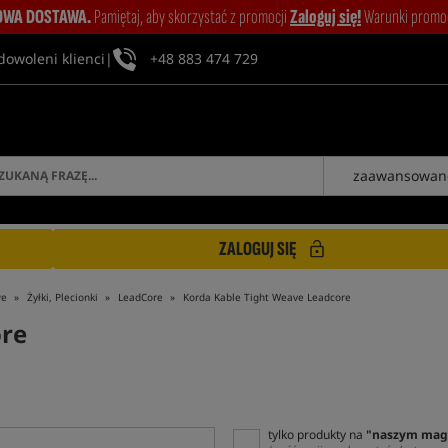
WA DOSTAWA.
Pamiętaj, aby skorzystać z promocji
Zaloguj się!
Warunki promocj
dowoleni klienci
|
+48 883 474 729
zaawansowan
ZALOGUJ SIĘ
we
Żyłki, Plecionki
LeadCore
Korda Kable Tight Weave Leadcore
ore
tylko produkty na
"naszym mag