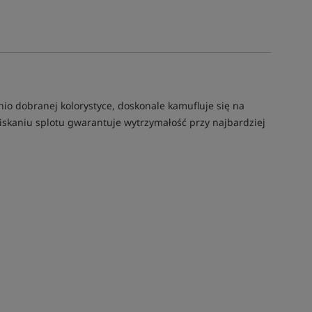
io dobranej kolorystyce, doskonale kamufluje się na
iskaniu splotu gwarantuje wytrzymałość przy najbardziej
Tym produktem interesują się:
4 osoby