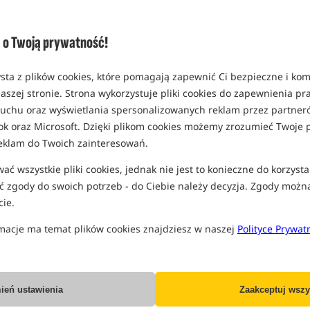
(część opcji mogła zostać ukryta prze
Opcja
o Twoją prywatność!
rodzaj Weed/Silt / 7m
MPN: KAB001
sta z plików cookies, które pomagają zapewnić Ci bezpieczne i ko
EAN: 5060660638512
aszej stronie. Strona wykorzystuje pliki cookies do zapewnienia p
0,36
 ruchu oraz wyświetlania spersonalizowanych reklam przez partneró
ok oraz Microsoft. Dzięki plikom cookies możemy zrozumieć Twoje p
W
SPODZIEWANA WYSYŁKA
eklam do Twoich zainteresowań.
rodzaj Gravel / 7m
ć wszystkie pliki cookies, jednak nie jest to konieczne do korzysta
MPN: KAB002
 zgody do swoich potrzeb - do Ciebie należy decyzja. Zgody możn
EAN: 5060660638536
ie.
0,36
macje ma temat plików cookies znajdziesz w naszej
Polityce Prywat
W
SPODZIEWANA WYSYŁKA
rodzaj Kamo / 7m
MPN: KAB003
ień ustawienia
Zaakceptuj wszy
EAN: 5060660638550