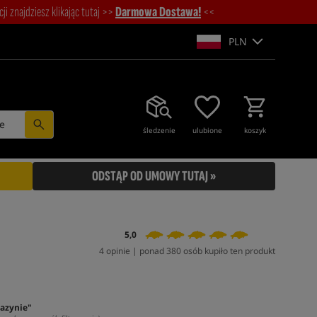
i znajdziesz klikając tutaj >>
Darmowa Dostawa!
<<
PLN
e
śledzenie
ulubione
koszyk
ODSTĄP OD UMOWY TUTAJ »
5,0
4 opinie | ponad 380 osób kupiło ten produkt
azynie"