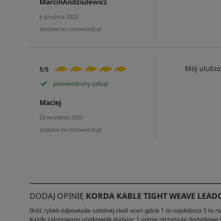
MarcinAndziulewicz
6 grudnia 2023
dodane na rockworld.pl
Mój ulubio
5/5
potwierdzony zakup
Maciej
23 września 2023
dodane na rockworld.pl
DODAJ OPINIĘ
KORDA KABLE TIGHT WEAVE LEAD
Ilość rybek odpowiada szkolnej skali ocen gdzie 1 to najsłabsza 5 to na
Każdy zalogowany użytkownik dodając 1 opinię otrzymuje dodatkowe