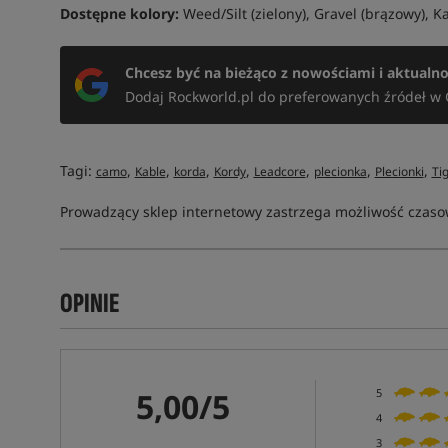
Dostępne kolory:
Weed/Silt (zielony), Gravel (brązowy), 
Chcesz być na bieżąco z nowościami i aktualn
Dodaj Rockworld.pl do preferowanych źródeł w 
Tagi:
,
,
,
,
,
,
,
camo
Kable
korda
Kordy
Leadcore
plecionka
Plecionki
Ti
Prowadzący sklep internetowy zastrzega możliwość czasow
OPINIE
5,00/5
5
4
3