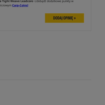
e Tight Weave Leadcore
i zdobądź dodatkowe punkty w
nościowym
Carp-Coins!
DODAJ OPINIĘ »