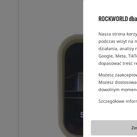
ROCKWORLD dba 
Nasza strona korzy
podczas wizyt na n
działania, analizy
Google, Meta, TikT
dopasować treść r
Możesz zaakceptowa
Możesz dostosować
dowolnym momenc
Szczegółowe infor
Zm