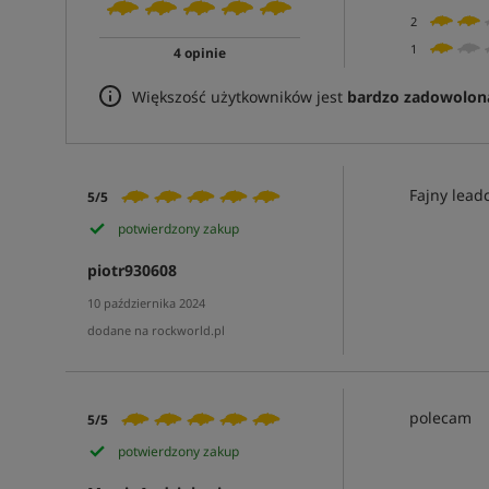
2
1
4 opinie
Większość użytkowników jest
bardzo zadowolon
Fajny lead
5/5
potwierdzony zakup
piotr930608
10 października 2024
dodane na rockworld.pl
polecam
5/5
potwierdzony zakup