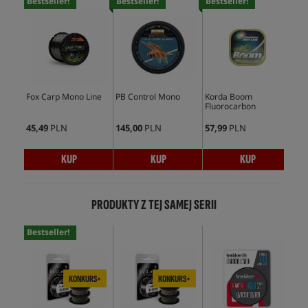
Bestseller!
Bestseller!
Bestseller!
Bes
Fox Carp Mono Line
PB Control Mono
Korda Boom
PB 
Fluorocarbon
Or
45,49
PLN
145,00
PLN
57,99
PLN
145
KUP
KUP
KUP
PRODUKTY Z TEJ SAMEJ SERII
Bestseller!
KONKURS+
KONKURS+