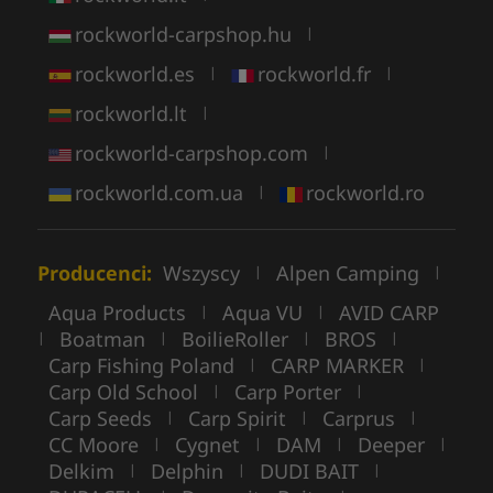
rockworld-carpshop.hu
|
rockworld.es
rockworld.fr
|
|
rockworld.lt
|
rockworld-carpshop.com
|
rockworld.com.ua
rockworld.ro
|
Producenci:
Wszyscy
Alpen Camping
|
|
Aqua Products
Aqua VU
AVID CARP
|
|
Boatman
BoilieRoller
BROS
|
|
|
|
Carp Fishing Poland
CARP MARKER
|
|
Carp Old School
Carp Porter
|
|
Carp Seeds
Carp Spirit
Carprus
|
|
|
CC Moore
Cygnet
DAM
Deeper
|
|
|
|
Delkim
Delphin
DUDI BAIT
|
|
|