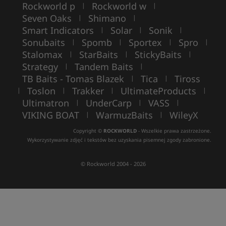
Rockworld p
Rockworld w
|
|
Seven Oaks
Shimano
|
|
Smart Indicators
Solar
Sonik
|
|
|
Sonubaits
Spomb
Sportex
Spro
|
|
|
|
Stalomax
StarBaits
StickyBaits
|
|
|
Strategy
Tandem Baits
|
|
TB Baits - Tomas Blazek
Tica
Tiross
|
|
Toslon
Trakker
UltimateProducts
|
|
|
|
Ultimatron
UnderCarp
VASS
|
|
|
VIKING BOAT
WarmuzBaits
WileyX
|
|
Copyright ©
ROCKWORLD
- Wszelkie prawa zastrzeżone.
Wykorzystywanie zdjęć i tekstów bez uzyskania pisemnej zgody zabronione.
© Rockworld 2004 - 2026