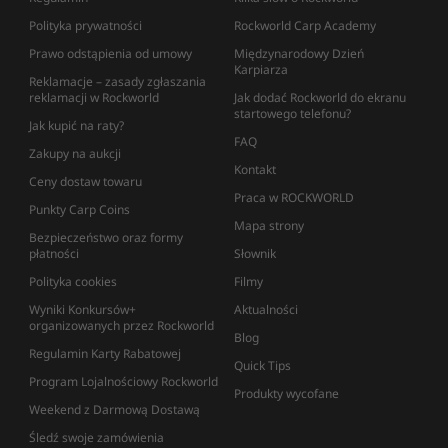
Polityka prywatności
Rockworld Carp Academy
Prawo odstąpienia od umowy
Międzynarodowy Dzień
Karpiarza
Reklamacje – zasady zgłaszania
reklamacji w Rockworld
Jak dodać Rockworld do ekranu
startowego telefonu?
Jak kupić na raty?
FAQ
Zakupy na aukcji
Kontakt
Ceny dostaw towaru
Praca w ROCKWORLD
Punkty Carp Coins
Mapa strony
Bezpieczeństwo oraz formy
płatności
Słownik
Polityka cookies
Filmy
Wyniki Konkursów+
Aktualności
organizowanych przez Rockworld
Blog
Regulamin Karty Rabatowej
Quick Tips
Program Lojalnościowy Rockworld
Produkty wycofane
Weekend z Darmową Dostawą
Śledź swoje zamówienia