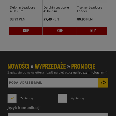
Delphin Leadcore
Delphin Leadcore
Trakker Leadcore
Gar
45lb - 8m
45lb - 5m
Leader
Lea
33,99
PLN
27,49
PLN
80,90
PLN
66,
KUP
KUP
KUP
NOWOŚCI
»
WYPRZEDAŻE
»
PROMOCJE
Zapisz się do newslettera i bądź na bieżąco
z najlepszymi okazjami!
Zapisz się
Wypisz się
Język komunikacji