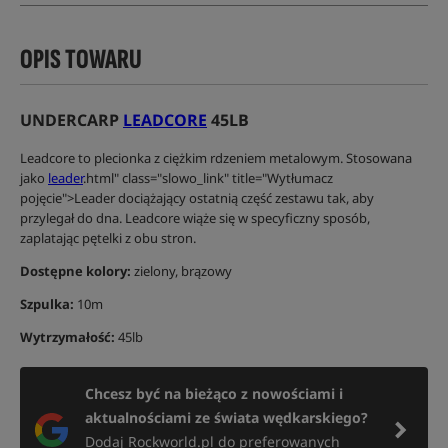
OPIS TOWARU
UNDERCARP
LEADCORE
45LB
Leadcore to plecionka z ciężkim rdzeniem metalowym. Stosowana
jako
leader
.html" class="slowo_link" title="Wytłumacz
pojęcie">Leader dociążający ostatnią część zestawu tak, aby
przylegał do dna. Leadcore wiąże się w specyficzny sposób,
zaplatając pętelki z obu stron.
Dostępne kolory:
zielony, brązowy
Szpulka:
10m
Wytrzymałość:
45lb
Chcesz być na bieżąco z nowościami i
aktualnościami ze świata wędkarskiego?
Dodaj Rockworld.pl do preferowanych