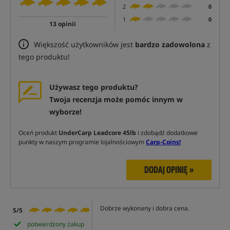
2
0
1
0
13 opinii
Większość użytkowników jest
bardzo zadowolona
z
tego produktu!
Używasz tego produktu?
Twoja recenzja może pomóc innym w
wyborze!
Oceń produkt
UnderCarp Leadcore 45lb
i zdobądź dodatkowe
punkty w naszym programie lojalnościowym
Carp-Coins!
DODAJ OPINIĘ »
Dobrze wykonany i dobra cena.
5/5
potwierdzony zakup