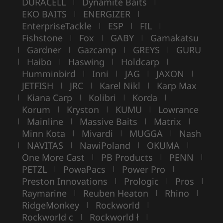
DURACELL
Dynamite Baits
|
|
EKO BAITS
ENERGIZER
|
|
EnterpriseTackle
ESP
FIL
|
|
|
Fishstone
Fox
GABY
Gamakatsu
|
|
|
Gardner
Gazcamp
GREYS
GURU
|
|
|
|
Haibo
Haswing
Holdcarp
|
|
|
|
Humminbird
Inni
JAG
JAXON
|
|
|
|
JETFISH
JRC
Karel Nikl
Karp Max
|
|
|
Kiana Carp
Kolibri
Korda
|
|
|
|
Korum
Kryston
KUMU
Lowrance
|
|
|
Mainline
Massive Baits
Matrix
|
|
|
|
Minn Kota
Mivardi
MUGGA
Nash
|
|
|
NAVITAS
NawiPoland
OKUMA
|
|
|
|
One More Cast
PB Products
PENN
|
|
|
PETZL
PowaPacs
Power Pro
|
|
|
Preston Innovations
Prologic
Pros
|
|
|
Raymarine
Reuben Heaton
Rhino
|
|
|
RidgeMonkey
Rockworld
|
|
Rockworld c
Rockworld ł
|
|