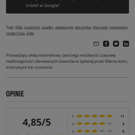
źródeł w Google!
Tagi:
,
,
,
,
,
,
,
45lb
Leadcore
Leader
ołowianym
plecionka
Plecionki
rodzeniem
,
UnderCarp
Żyłki
Prowadzący sklep internetowy zastrzega możliwość czasowej
niedostępności oferowanych towarów w żądanej przez Klienta ilości,
kolorystyce lub rozmiarze.
OPINIE
5
11
4,85/5
4
2
3
0