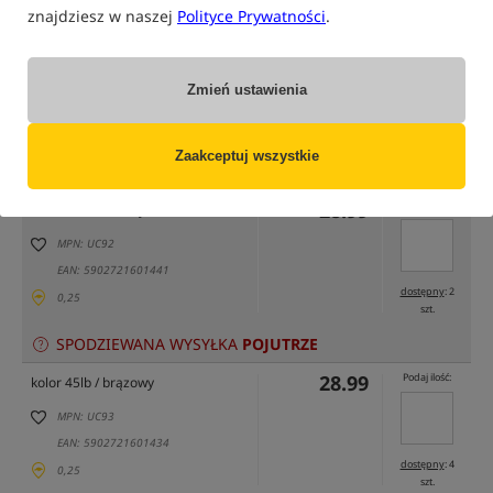
znajdziesz w naszej
Polityce Prywatności
.
Zmień ustawienia
tylko produkty na
"naszym magazynie"
(część opcji mogła zostać ukryta przez wybrany sposób filtrowania)
Zaakceptuj wszystkie
Opcja
Cena PLN
Ilość
28.99
Podaj ilość:
kolor 45lb / zielony
MPN: UC92
EAN: 5902721601441
dostępny
: 2
0,25
szt.
SPODZIEWANA WYSYŁKA
POJUTRZE
28.99
Podaj ilość:
kolor 45lb / brązowy
MPN: UC93
EAN: 5902721601434
dostępny
: 4
0,25
szt.