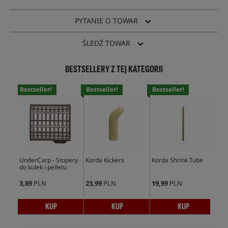
PYTANIE O TOWAR
ŚLEDŹ TOWAR
BESTSELLERY Z TEJ KATEGORII
Bestseller!
Bestseller!
Bestseller!
Bes
UnderCarp - Stopery
Korda Kickers
Korda Shrink Tube
Und
do kulek i pelletu
Min
3,89
PLN
23,99
PLN
19,99
PLN
5,9
KUP
KUP
KUP