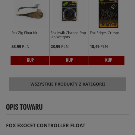
Fox Zig Float Kit
Fox Kwik Change Pop
Fox Edges Crimps
Fox
Up Weights
Inl
53,99
PLN
23,99
PLN
18,49
PLN
18,
KUP
KUP
KUP
WSZYSTKIE PRODUKTY Z KATEGORII
OPIS TOWARU
FOX EXOCET CONTROLLER FLOAT