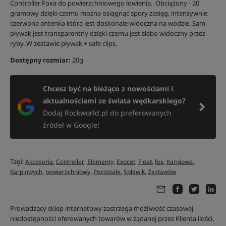
Controller Foxa do powierzchniowego łowienia. Obciążony - 20
gramowy dzięki czemu można osiągnąć spory zasięg, intensywnie
czerwona antenka która jest doskonale widoczna na wodzie. Sam
pływak jest transparentny dzięki czemu jest słabo widoczny przez
ryby. W zestawie pływak + safe clips.
Dostępny rozmiar:
20g
Chcesz być na bieżąco z nowościami i
aktualnościami ze świata wędkarskiego?
Dodaj Rockworld.pl do preferowanych
źródeł w Google!
Tagi:
,
,
,
,
,
,
,
Akcesoria
Controller
Elementy
Exocet
Float
fox
Karpiowe
,
,
,
,
Karpiowych
powierzchniowy
Pozostałe
Spławik
Zestawów
Prowadzący sklep internetowy zastrzega możliwość czasowej
niedostępności oferowanych towarów w żądanej przez Klienta ilości,