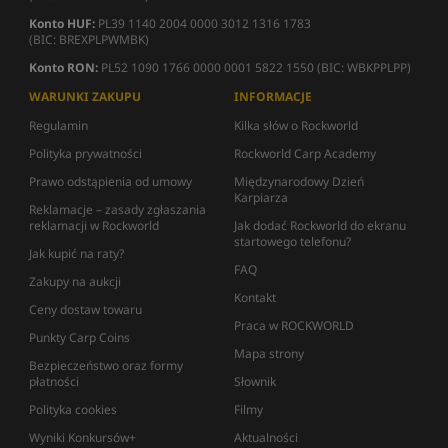
Konto HUF:
PL39 1140 2004 0000 3012 1316 1783
(BIC: BREXPLPWMBK)
Konto RON:
PL52 1090 1766 0000 0001 5822 1550 (BIC: WBKPPLPP)
WARUNKI ZAKUPU
INFORMACJE
Regulamin
Kilka słów o Rockworld
Polityka prywatności
Rockworld Carp Academy
Prawo odstąpienia od umowy
Międzynarodowy Dzień
Karpiarza
Reklamacje – zasady zgłaszania
reklamacji w Rockworld
Jak dodać Rockworld do ekranu
startowego telefonu?
Jak kupić na raty?
FAQ
Zakupy na aukcji
Kontakt
Ceny dostaw towaru
Praca w ROCKWORLD
Punkty Carp Coins
Mapa strony
Bezpieczeństwo oraz formy
płatności
Słownik
Polityka cookies
Filmy
Wyniki Konkursów+
Aktualności