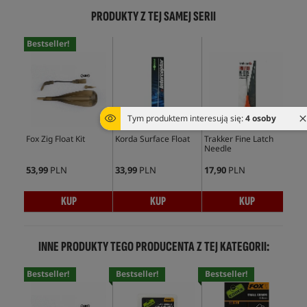
PRODUKTY Z TEJ SAMEJ SERII
Bestseller!
Tym produktem interesują się:
4 osoby
Fox Zig Float Kit
Korda Surface Float
Trakker Fine Latch
Tra
Needle
53,99
PLN
33,99
PLN
17,90
PLN
13,
KUP
KUP
KUP
INNE PRODUKTY TEGO PRODUCENTA Z TEJ KATEGORII:
Bestseller!
Bestseller!
Bestseller!