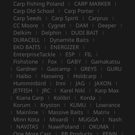
Carp Fishing Poland
CARP MARKER
|
|
Carp Old School
Carp Porter
|
|
Carp Seeds
Carp Spirit
Carprus
|
|
|
CC Moore
Cygnet
DAM
Deeper
|
|
|
|
Delkim
Delphin
DUDI BAIT
|
|
|
DURACELL
Dynamite Baits
|
|
EKO BAITS
ENERGIZER
|
|
EnterpriseTackle
ESP
FIL
|
|
|
Fishstone
Fox
GABY
Gamakatsu
|
|
|
Gardner
Gazcamp
GREYS
GURU
|
|
|
|
Haibo
Haswing
Holdcarp
|
|
|
|
Humminbird
Inni
JAG
JAXON
|
|
|
|
JETFISH
JRC
Karel Nikl
Karp Max
|
|
|
Kiana Carp
Kolibri
Korda
|
|
|
|
Korum
Kryston
KUMU
Lowrance
|
|
|
Mainline
Massive Baits
Matrix
|
|
|
|
Minn Kota
Mivardi
MUGGA
Nash
|
|
|
NAVITAS
NawiPoland
OKUMA
|
|
|
|
One More Cast
PB Products
PENN
|
|
|