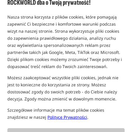
ROCKWORLD dba o Twoją prywatność!
Nasza strona korzysta z plików cookies, które pomagają
zapewnić Ci bezpieczne i komfortowe warunki podczas
wizyt na naszej stronie. Strona wykorzystuje pliki cookies
do zapewnienia prawidłowego działania, analizy ruchu
oraz wyświetlania spersonalizowanych reklam przez
partnerów takich jak Google, Meta, TikTok oraz Microsoft.
Dzięki plikom cookies możemy zrozumieć Twoje potrzeby i
dopasować treść reklam do Twoich zainteresowań.
Możesz zaakceptować wszystkie pliki cookies, jednak nie
jest to konieczne do korzystania ze strony. Możesz
dostosować zgody do swoich potrzeb - do Ciebie należy
decyzja. Zgody można zmienić w dowolnym momencie.
Szczegółowe informacje ma temat plików cookies
znajdziesz w naszej
Polityce Prywatności
.
tylko produkty na
"naszym magazynie"
(część opcji mogła zostać ukryta przez wybrany sposób filtrowania)