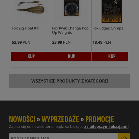
Fox Zig Float Kit
Fox Kwik Change Pop
Fox Edges Crimps
Fox
Up Weights
Inl
53,99
PLN
23,99
PLN
18,49
PLN
18,
KUP
KUP
KUP
WSZYSTKIE PRODUKTY Z KATEGORII
NOWOŚCI
»
WYPRZEDAŻE
»
PROMOCJE
Zapisz się do newslettera i bądź na bieżąco
z najlepszymi okazjami!