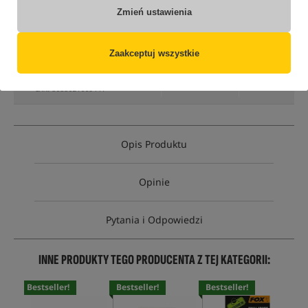
Zmień ustawienia
Opcja
Cena PLN
Ilość
21.90
rozmiar 20 gr
Zaakceptuj wszystkie
Brak
produktu
MPN: CAC218
EAN: 5055021669441
Opis Produktu
Opinie
Pytania i Odpowiedzi
INNE PRODUKTY TEGO PRODUCENTA Z TEJ KATEGORII:
Bestseller!
Bestseller!
Bestseller!