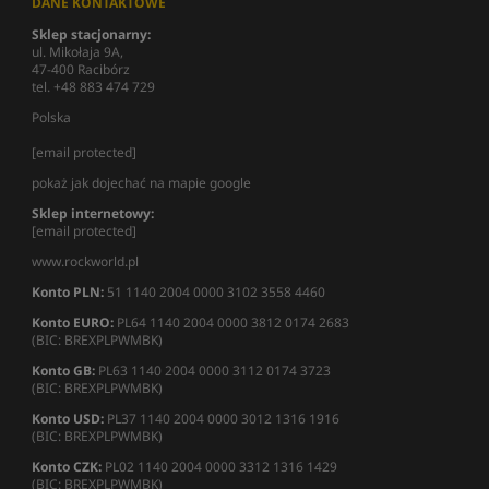
DANE KONTAKTOWE
Sklep stacjonarny:
ul. Mikołaja 9A,
47-400 Racibórz
tel. +48 883 474 729
Polska
[email protected]
pokaż jak dojechać na mapie google
Sklep internetowy:
[email protected]
www.rockworld.pl
Konto PLN:
51 1140 2004 0000 3102 3558 4460
Konto EURO:
PL64 1140 2004 0000 3812 0174 2683
(BIC: BREXPLPWMBK)
Konto GB:
PL63 1140 2004 0000 3112 0174 3723
(BIC: BREXPLPWMBK)
Konto USD:
PL37 1140 2004 0000 3012 1316 1916
(BIC: BREXPLPWMBK)
Konto CZK:
PL02 1140 2004 0000 3312 1316 1429
(BIC: BREXPLPWMBK)