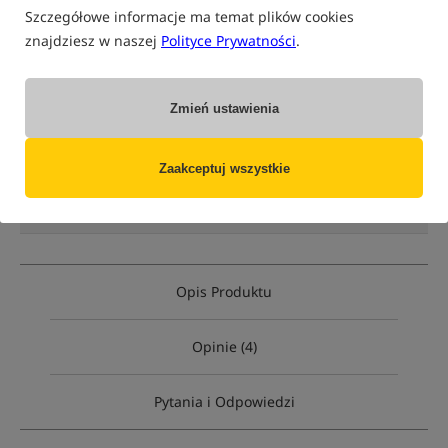
Szczegółowe informacje ma temat plików cookies
znajdziesz w naszej
Polityce Prywatności
.
tylko produkty na
"naszym magazynie"
(część opcji mogła zostać ukryta przez wybrany sposób filtrowania)
Zmień ustawienia
Opcja
Cena PLN
Ilość
43.99
opakowanie 3 sztuki
Brak
Zaakceptuj wszystkie
produktu
MPN: ETSN000
EAN: 5055394206090
Opis Produktu
Opinie (4)
Pytania i Odpowiedzi