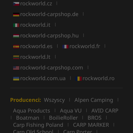
rockworld.cz
|
rockworld-carpshop.de
|
rockworld.it
|
rockworld-carpshop.hu
|
rockworld.es
rockworld.fr
|
|
rockworld.lt
|
rockworld-carpshop.com
|
rockworld.com.ua
rockworld.ro
|
Producenci:
Wszyscy
Alpen Camping
|
|
Aqua Products
Aqua VU
AVID CARP
|
|
Boatman
BoilieRoller
BROS
|
|
|
|
Carp Fishing Poland
CARP MARKER
|
|
Carp Old School
Carp Porter
|
|