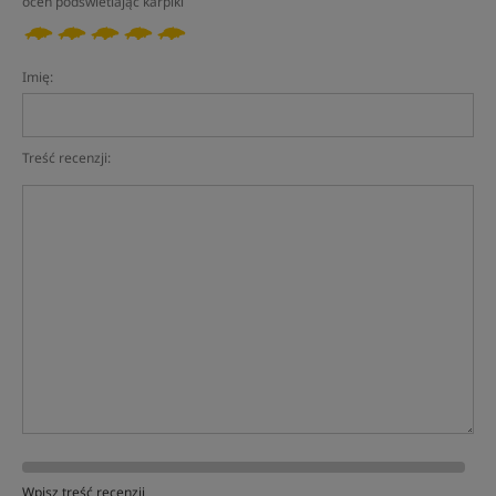
oceń podświetlając karpiki
Imię:
Treść recenzji:
Wpisz treść recenzji