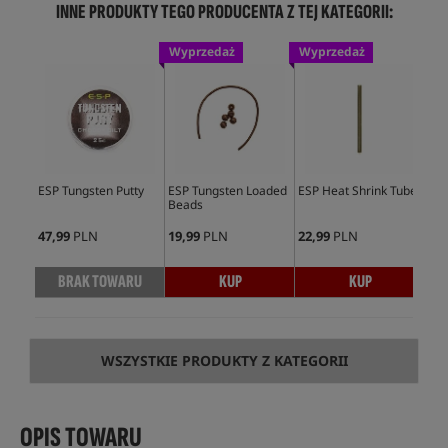
INNE PRODUKTY TEGO PRODUCENTA Z TEJ KATEGORII:
Wyprzedaż
Wyprzedaż
ESP Tungsten Putty
ESP Tungsten Loaded
ESP Heat Shrink Tube
ESP
Beads
Lea
3sz
47,99
PLN
19,99
PLN
22,99
PLN
42,
BRAK TOWARU
KUP
KUP
WSZYSTKIE PRODUKTY Z KATEGORII
OPIS TOWARU