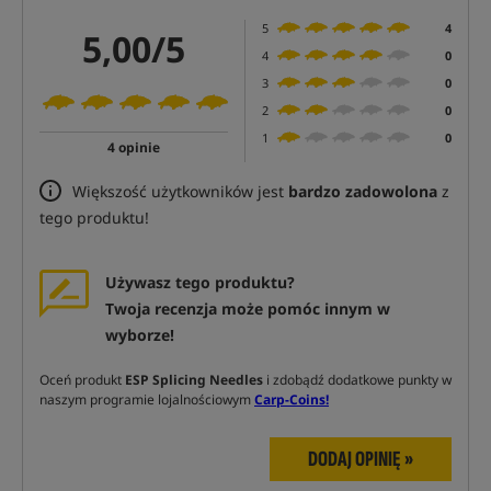
5
4
5,00/5
4
0
3
0
2
0
1
0
4 opinie
Większość użytkowników jest
bardzo zadowolona
z
tego produktu!
Używasz tego produktu?
Twoja recenzja może pomóc innym w
wyborze!
Oceń produkt
ESP Splicing Needles
i zdobądź dodatkowe punkty w
naszym programie lojalnościowym
Carp-Coins!
DODAJ OPINIĘ »