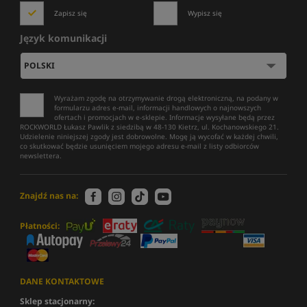
Zapisz się
Wypisz się
Język komunikacji
Wyrażam zgodę na otrzymywanie drogą elektroniczną, na podany w
formularzu adres e-mail, informacji handlowych o najnowszych
ofertach i promocjach w e-sklepie. Informacje wysyłane będą przez
ROCKWORLD Łukasz Pawlik z siedzibą w 48-130 Kietrz, ul. Kochanowskiego 21.
Udzielenie niniejszej zgody jest dobrowolne. Mogę ją wycofać w każdej chwili,
co skutkować będzie usunięciem mojego adresu e-mail z listy odbiorców
newslettera.
Znajdź nas na:
Płatności:
DANE KONTAKTOWE
Sklep stacjonarny: