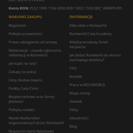
Konto RON:
PL52 1090 1766 0000 0001 5822 1550 (BIC: WBKPPLPP)
WARUNKI ZAKUPU
INFORMACJE
Regulamin
Kilka słów o Rockworld
Polityka prywatności
Rockworld Carp Academy
Prawo odstąpienia od umowy
Międzynarodowy Dzień
Karpiarza
Reklamacje – zasady zgłaszania
reklamacji w Rockworld
Jak dodać Rockworld do ekranu
startowego telefonu?
Jak kupić na raty?
FAQ
Zakupy na aukcji
Kontakt
Ceny dostaw towaru
Praca w ROCKWORLD
Punkty Carp Coins
Mapa strony
Bezpieczeństwo oraz formy
płatności
Słownik
Polityka cookies
Filmy
Wyniki Konkursów+
Aktualności
organizowanych przez Rockworld
Blog
Regulamin Karty Rabatowej