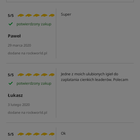
Super
5/5
potwierdzony zakup
Paweł
29 marca 2020
dodane na rockworld.pl
Jedne z moich ulubionych igieł do
5/5
zaplatania cienkich leaderów. Polecam
potwierdzony zakup
Łukasz
3 lutego 2020
dodane na rockworld.pl
Ok
5/5