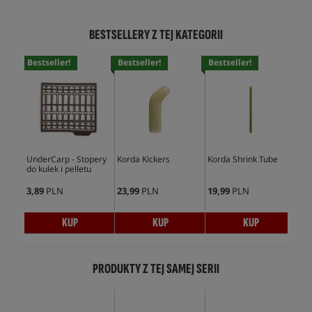
BESTSELLERY Z TEJ KATEGORII
Bestseller!
Bestseller!
Bestseller!
Bes
UnderCarp - Stopery
Korda Kickers
Korda Shrink Tube
Und
do kulek i pelletu
Min
3,89
PLN
23,99
PLN
19,99
PLN
5,9
KUP
KUP
KUP
PRODUKTY Z TEJ SAMEJ SERII
Bes