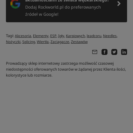
Dodaj Rockworld.pl do preferowanych
źródeł w Google!
Tagi:
,
,
,
,
,
,
,
Akcesoria
Elementy
ESP
Igły
Karpiowych
leadcoru
Needles
,
,
,
,
Nożyczki
Splicing
Wiertła
Zaciągacze
Zestawów
Prowadzący sklep internetowy zastrzega możliwość czasowej
niedostępności oferowanych towarów w żądanej przez Klienta ilości,
kolorystyce lub rozmiarze.