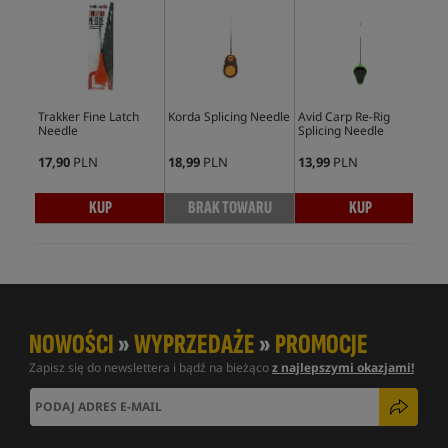
Trakker Fine Latch
Korda Splicing Needle
Avid Carp Re-Rig
Fox
Needle
Splicing Needle
Nee
17,90
PLN
18,99
PLN
13,99
PLN
16,
KUP
BRAK TOWARU
KUP
NOWOŚCI
»
WYPRZEDAŻE
»
PROMOCJE
Zapisz się do newslettera i bądź na bieżąco
z najlepszymi okazjami!