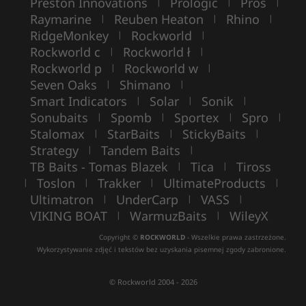
Preston Innovations
Prologic
Pros
|
|
|
Raymarine
Reuben Heaton
Rhino
|
|
|
RidgeMonkey
Rockworld
|
|
Rockworld c
Rockworld ł
|
|
Rockworld p
Rockworld w
|
|
Seven Oaks
Shimano
|
|
Smart Indicators
Solar
Sonik
|
|
|
Sonubaits
Spomb
Sportex
Spro
|
|
|
|
Stalomax
StarBaits
StickyBaits
|
|
|
Strategy
Tandem Baits
|
|
TB Baits - Tomas Blazek
Tica
Tiross
|
|
Toslon
Trakker
UltimateProducts
|
|
|
|
Ultimatron
UnderCarp
VASS
|
|
|
VIKING BOAT
WarmuzBaits
WileyX
|
|
Copyright ©
ROCKWORLD
- Wszelkie prawa zastrzeżone.
Wykorzystywanie zdjęć i tekstów bez uzyskania pisemnej zgody zabronione.
© Rockworld 2004 - 2026