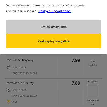
Szczegółowe informacje ma temat plików cookies
znajdziesz w naszej
Polityce Prywatności
.
tylko produkty na
"naszym magazynie"
(część opcji mogła zostać ukryta przez wybrany sposób filtrowania)
Zmień ustawienia
Opcja
Cena PLN
Ilość
7.89
rozmiar L/ brązowy
Brak
Zaakceptuj wszystkie
produktu
MPN: 05729
EAN: 5907666630136
7.99
rozmiar M/ brązowy
Brak
produktu
MPN: 05728
EAN: 5907666630129
7.89
Podaj ilość:
rozmiar XL/ brązowy
MPN: 05760
EAN: 5907666647523
dostępny
: 6
0,06
szt.