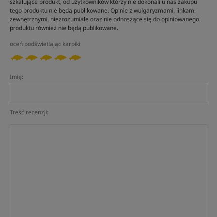
szkalujące produkt, od użytkowników którzy nie dokonali u nas zakupu
tego produktu nie będą publikowane. Opinie z wulgaryzmami, linkami
zewnętrznymi, niezrozumiałe oraz nie odnoszące się do opiniowanego
produktu również nie będą publikowane.
oceń podświetlając karpiki
Imię:
Treść recenzji: