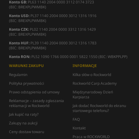
Konto GB:
PL63 1140 2004 0000 3112 0174 3723
(BIC: BREXPLPWMBK)
Konto USD:
PL37 1140 2004 0000 3012 1316 1916
(BIC: BREXPLPWMBK)
Konto CZK:
PL02 1140 2004 0000 3312 1316 1429
(BIC: BREXPLPWMBK)
Konto HUF:
PL39 1140 2004 0000 3012 1316 1783
(BIC: BREXPLPWMBK)
Konto RON:
PL52 1090 1766 0000 0001 5822 1550 (BIC: WBKPPLPP)
WARUNKI ZAKUPU
INFORMACJE
Regulamin
Kilka słów o Rockworld
Polityka prywatności
Rockworld Carp Academy
Prawo odstąpienia od umowy
Międzynarodowy Dzień
Karpiarza
Reklamacje – zasady zgłaszania
reklamacji w Rockworld
Jak dodać Rockworld do ekranu
startowego telefonu?
Jak kupić na raty?
FAQ
Zakupy na aukcji
Kontakt
Ceny dostaw towaru
Praca w ROCKWORLD