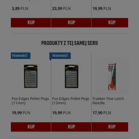
3,89
PLN
23,99
PLN
19,99
PLN
5,9
KUP
KUP
KUP
PRODUKTY Z TEJ SAMEJ SERII
Nowość!
Nowość!
Fox Edges Pellet Pegs
Fox Edges Pellet Pegs
Trakker Fine Latch
Tra
(11mm)
(13mm)
Needle
19,99
PLN
19,99
PLN
17,90
PLN
13,
KUP
KUP
KUP