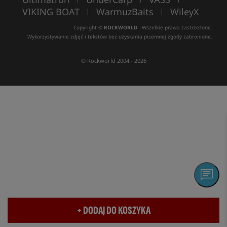
VIKING BOAT
WarmuzBaits
WileyX
|
|
Copyright ©
ROCKWORLD
- Wszelkie prawa zastrzeżone.
Wykorzystywanie zdjęć i tekstów bez uzyskania pisemnej zgody zabronione.
© Rockworld 2004 - 2026
+ DODAJ DO KOSZYKA