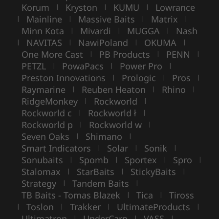
Korum
Kryston
KUMU
Lowrance
|
|
|
Mainline
Massive Baits
Matrix
|
|
|
|
Minn Kota
Mivardi
MUGGA
Nash
|
|
|
NAVITAS
NawiPoland
OKUMA
|
|
|
|
One More Cast
PB Products
PENN
|
|
|
PETZL
PowaPacs
Power Pro
|
|
|
Preston Innovations
Prologic
Pros
|
|
|
Raymarine
Reuben Heaton
Rhino
|
|
|
RidgeMonkey
Rockworld
|
|
Rockworld c
Rockworld ł
|
|
Rockworld p
Rockworld w
|
|
Seven Oaks
Shimano
|
|
Smart Indicators
Solar
Sonik
|
|
|
Sonubaits
Spomb
Sportex
Spro
|
|
|
|
Stalomax
StarBaits
StickyBaits
|
|
|
Strategy
Tandem Baits
|
|
TB Baits - Tomas Blazek
Tica
Tiross
|
|
Toslon
Trakker
UltimateProducts
|
|
|
|
Ultimatron
UnderCarp
VASS
|
|
|