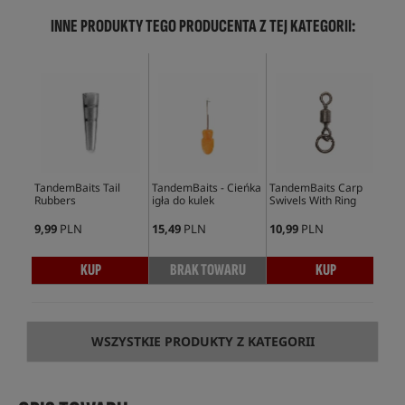
INNE PRODUKTY TEGO PRODUCENTA Z TEJ KATEGORII:
TandemBaits Tail
TandemBaits - Cieńka
TandemBaits Carp
Tan
Rubbers
igła do kulek
Swivels With Ring
Tan
9,99
PLN
15,49
PLN
10,99
PLN
8,9
KUP
BRAK TOWARU
KUP
WSZYSTKIE PRODUKTY Z KATEGORII