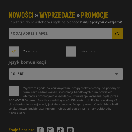
NOWOŚCI
»
WYPRZEDAŻE
»
PROMOCJE
Zapisz się do newslettera i bądź na bieżąco
z najlepszymi okazjami!
Zapisz się
Wypisz się
Język komunikacji
Wyrażam zgodę na otrzymywanie drogą elektroniczną, na podany w
formularzu adres e-mail, informacji handlowych o najnowszych
ofertach i promocjach w e-sklepie. Informacje wysyłane będą przez
ROCKWORLD Łukasz Pawlik z siedzibą w 48-130 Kietrz, ul. Kochanowskiego 21.
Udzielenie niniejszej zgody jest dobrowolne. Mogę ją wycofać w każdej chwili,
co skutkować będzie usunięciem mojego adresu e-mail z listy odbiorców
newslettera.
Znajdź nas na: