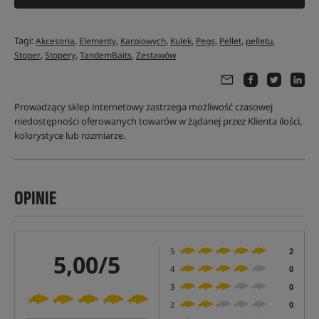
Tagi:
,
,
,
,
,
,
,
Akcesoria
Elementy
Karpiowych
Kulek
Pegs
Pellet
pelletu
,
,
,
Stoper
Stopery
TandemBaits
Zestawów
Prowadzący sklep internetowy zastrzega możliwość czasowej
niedostępności oferowanych towarów w żądanej przez Klienta ilości,
kolorystyce lub rozmiarze.
OPINIE
5
2
5,00/5
4
0
3
0
2
0