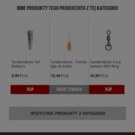
INNE PRODUKTY TEGO PRODUCENTA Z TEJ KATEGORII:
TandemBaits Tail
TandemBaits - Cieńka
TandemBaits Carp
Tan
Rubbers
igła do kulek
Swivels With Ring
Tan
9,99
PLN
15,49
PLN
10,99
PLN
8,9
KUP
BRAK TOWARU
KUP
WSZYSTKIE PRODUKTY Z KATEGORII