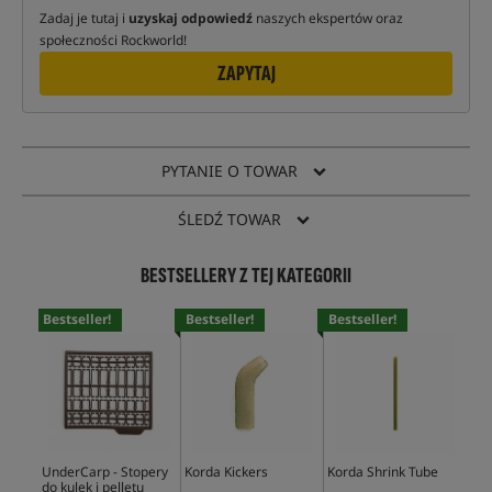
Zadaj je tutaj i
uzyskaj odpowiedź
naszych ekspertów oraz
społeczności Rockworld!
ZAPYTAJ
PYTANIE O TOWAR
ŚLEDŹ TOWAR
BESTSELLERY Z TEJ KATEGORII
Bestseller!
Bestseller!
Bestseller!
Bes
UnderCarp - Stopery
Korda Kickers
Korda Shrink Tube
Und
do kulek i pelletu
Min