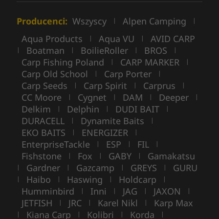
Producenci:
Wszyscy
Alpen Camping
|
|
Aqua Products
Aqua VU
AVID CARP
|
|
Boatman
BoilieRoller
BROS
|
|
|
|
Carp Fishing Poland
CARP MARKER
|
|
Carp Old School
Carp Porter
|
|
Carp Seeds
Carp Spirit
Carprus
|
|
|
CC Moore
Cygnet
DAM
Deeper
|
|
|
|
Delkim
Delphin
DUDI BAIT
|
|
|
DURACELL
Dynamite Baits
|
|
EKO BAITS
ENERGIZER
|
|
EnterpriseTackle
ESP
FIL
|
|
|
Fishstone
Fox
GABY
Gamakatsu
|
|
|
Gardner
Gazcamp
GREYS
GURU
|
|
|
|
Haibo
Haswing
Holdcarp
|
|
|
|
Humminbird
Inni
JAG
JAXON
|
|
|
|
JETFISH
JRC
Karel Nikl
Karp Max
|
|
|
Kiana Carp
Kolibri
Korda
|
|
|
|