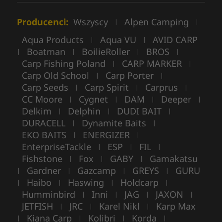
Producenci:
Wszyscy
Alpen Camping
|
|
Aqua Products
Aqua VU
AVID CARP
|
|
Boatman
BoilieRoller
BROS
|
|
|
|
Carp Fishing Poland
CARP MARKER
|
|
Carp Old School
Carp Porter
|
|
Carp Seeds
Carp Spirit
Carprus
|
|
|
CC Moore
Cygnet
DAM
Deeper
|
|
|
|
Delkim
Delphin
DUDI BAIT
|
|
|
DURACELL
Dynamite Baits
|
|
EKO BAITS
ENERGIZER
|
|
EnterpriseTackle
ESP
FIL
|
|
|
Fishstone
Fox
GABY
Gamakatsu
|
|
|
Gardner
Gazcamp
GREYS
GURU
|
|
|
|
Haibo
Haswing
Holdcarp
|
|
|
|
Humminbird
Inni
JAG
JAXON
|
|
|
|
JETFISH
JRC
Karel Nikl
Karp Max
|
|
|
Kiana Carp
Kolibri
Korda
|
|
|
|