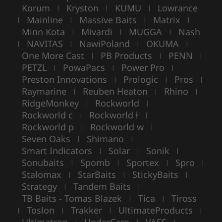
Korum
Kryston
KUMU
Lowrance
|
|
|
Mainline
Massive Baits
Matrix
|
|
|
|
Minn Kota
Mivardi
MUGGA
Nash
|
|
|
NAVITAS
NawiPoland
OKUMA
|
|
|
|
One More Cast
PB Products
PENN
|
|
|
PETZL
PowaPacs
Power Pro
|
|
|
Preston Innovations
Prologic
Pros
|
|
|
Raymarine
Reuben Heaton
Rhino
|
|
|
RidgeMonkey
Rockworld
|
|
Rockworld c
Rockworld ł
|
|
Rockworld p
Rockworld w
|
|
Seven Oaks
Shimano
|
|
Smart Indicators
Solar
Sonik
|
|
|
Sonubaits
Spomb
Sportex
Spro
|
|
|
|
Stalomax
StarBaits
StickyBaits
|
|
|
Strategy
Tandem Baits
|
|
TB Baits - Tomas Blazek
Tica
Tiross
|
|
Toslon
Trakker
UltimateProducts
|
|
|
|
|
|
|