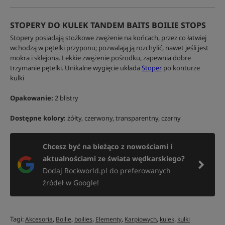
STOPERY DO KULEK TANDEM BAITS BOILIE STOPS
Stopery posiadają stożkowe zwężenie na końcach, przez co łatwiej
wchodzą w pętelki przyponu; pozwalają ją rozchylić, nawet jeśli jest
mokra i sklejona. Lekkie zwężenie pośrodku, zapewnia dobre
trzymanie pętelki. Unikalne wygięcie układa
Stoper
po konturze
kulki
Opakowanie:
2 blistry
Dostępne kolory:
żółty, czerwony, transparentny, czarny
Chcesz być na bieżąco z nowościami i
aktualnościami ze świata wędkarskiego?
Dodaj Rockworld.pl do preferowanych
źródeł w Google!
Tagi:
,
,
,
,
,
,
Akcesoria
Boilie
boilies
Elementy
Karpiowych
kulek
kulki