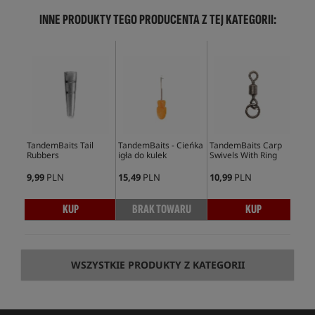
INNE PRODUKTY TEGO PRODUCENTA Z TEJ KATEGORII:
TandemBaits Tail
TandemBaits - Cieńka
TandemBaits Carp
Tan
Rubbers
igła do kulek
Swivels With Ring
Tan
9,99
PLN
15,49
PLN
10,99
PLN
8,9
KUP
BRAK TOWARU
KUP
WSZYSTKIE PRODUKTY Z KATEGORII