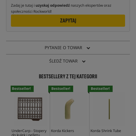
Zadaj je tutaj i
uzyskaj odpowiedź
naszych ekspertów oraz
społeczności Rockworld!
ZAPYTAJ
PYTANIE O TOWAR
ŚLEDŹ TOWAR
BESTSELLERY Z TEJ KATEGORII
Bestseller!
Bestseller!
Bestseller!
Bes
UnderCarp - Stopery
Korda Kickers
Korda Shrink Tube
Und
do kulek i pelletu
Min