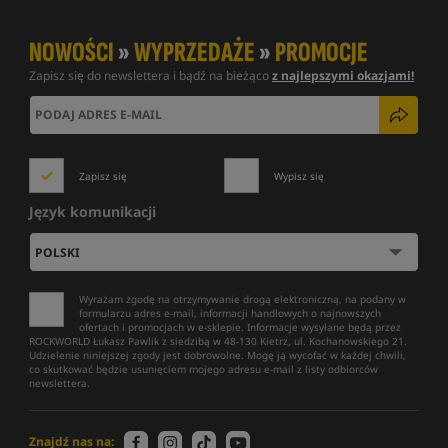
NOWOŚCI
»
WYPRZEDAŻE
»
PROMOCJE
Zapisz się do newslettera i bądź na bieżąco
z najlepszymi okazjami!
Zapisz się
Wypisz się
Język komunikacji
Wyrażam zgodę na otrzymywanie drogą elektroniczną, na podany w
formularzu adres e-mail, informacji handlowych o najnowszych
ofertach i promocjach w e-sklepie. Informacje wysyłane będą przez
ROCKWORLD Łukasz Pawlik z siedzibą w 48-130 Kietrz, ul. Kochanowskiego 21.
Udzielenie niniejszej zgody jest dobrowolne. Mogę ją wycofać w każdej chwili,
co skutkować będzie usunięciem mojego adresu e-mail z listy odbiorców
newslettera.
Znajdź nas na: