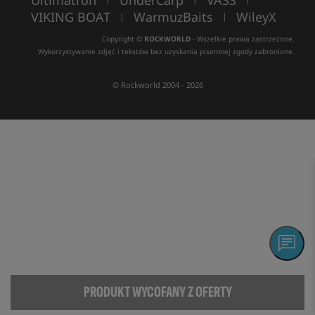
Ultimatron
UnderCarp
VASS
VIKING BOAT
WarmuzBaits
WileyX
|
|
Copyright ©
ROCKWORLD
- Wszelkie prawa zastrzeżone.
Wykorzystywanie zdjęć i tekstów bez uzyskania pisemnej zgody zabronione.
© Rockworld 2004 - 2026
PRODUKT WYCOFANY Z OFERTY