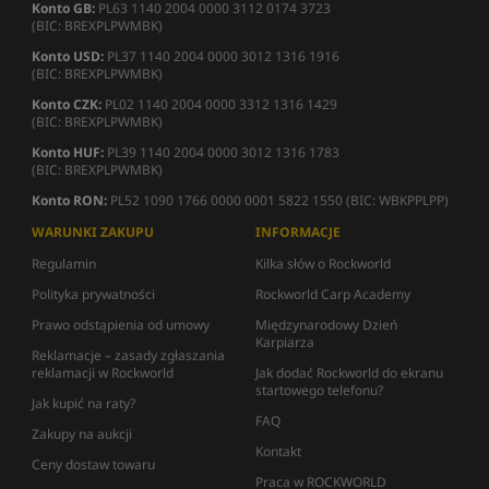
Konto GB:
PL63 1140 2004 0000 3112 0174 3723
(BIC: BREXPLPWMBK)
Konto USD:
PL37 1140 2004 0000 3012 1316 1916
(BIC: BREXPLPWMBK)
Konto CZK:
PL02 1140 2004 0000 3312 1316 1429
(BIC: BREXPLPWMBK)
Konto HUF:
PL39 1140 2004 0000 3012 1316 1783
(BIC: BREXPLPWMBK)
Konto RON:
PL52 1090 1766 0000 0001 5822 1550 (BIC: WBKPPLPP)
WARUNKI ZAKUPU
INFORMACJE
Regulamin
Kilka słów o Rockworld
Polityka prywatności
Rockworld Carp Academy
Prawo odstąpienia od umowy
Międzynarodowy Dzień
Karpiarza
Reklamacje – zasady zgłaszania
reklamacji w Rockworld
Jak dodać Rockworld do ekranu
startowego telefonu?
Jak kupić na raty?
FAQ
Zakupy na aukcji
Kontakt
Ceny dostaw towaru
Praca w ROCKWORLD