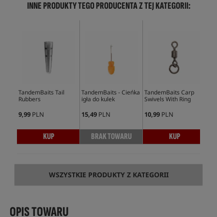
INNE PRODUKTY TEGO PRODUCENTA Z TEJ KATEGORII:
TandemBaits Tail
TandemBaits - Cieńka
TandemBaits Carp
Tan
Rubbers
igła do kulek
Swivels With Ring
Tan
9,99
PLN
15,49
PLN
10,99
PLN
8,9
KUP
BRAK TOWARU
KUP
WSZYSTKIE PRODUKTY Z KATEGORII
OPIS TOWARU