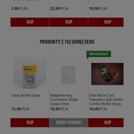
3,89
PLN
23,99
PLN
19,99
PLN
5,9
KUP
KUP
KUP
PRODUKTY Z TEJ SAMEJ SERII
Bestseller!
Solar Boilie Stops
RidgeMonkey
One More Cast
Tra
Connexion Boilie
Tweakers Bait Blobs
Nee
Stops Clear
Combo Boilie Stops
11,99
PLN
19,99
PLN
16,49
PLN
17,
KUP
BRAK TOWARU
KUP