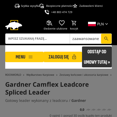
Szybka wysyłka
Bezpieczne płatności
Zadowoleni klienci
+48 883 474 729
PLN
śledzenie
ulubione
koszyk
zaawansowane
ODSTĄP OD
MENU
ZALOGUJ SIĘ
UMOWY TUTAJ »
ROCKWORLD
Wędkarstwo Karpiowe
Zestawy końcowe i akcesoria karpiowe
Ak
Gardner Camflex Leadcore
Spliced Leader
Gotowy leader wykonany z leadcoru /
Gardner
0,0
0 opinii | ponad 30 osób kupiło ten produkt