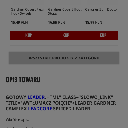
Gardner Covert Flexi
Gardner Covert Hook
Gardner Spin Doctor
Gar
Hook Swivels
Stops
15,49
PLN
16,99
PLN
18,99
PLN
38,
KUP
KUP
KUP
WSZYSTKIE PRODUKTY Z KATEGORII
OPIS TOWARU
GOTOWY
LEADER
.HTML" CLASS="SLOWO_LINK"
TITLE="WYTŁUMACZ POJĘCIE">LEADER GARDNER
CAMFLEX
LEADCORE
SPLICED LEADER
Wkrótce opis.