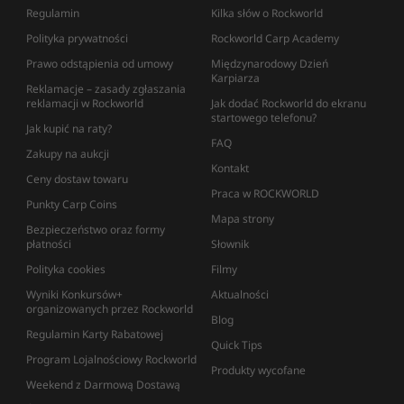
Regulamin
Kilka słów o Rockworld
Polityka prywatności
Rockworld Carp Academy
Prawo odstąpienia od umowy
Międzynarodowy Dzień
Karpiarza
Reklamacje – zasady zgłaszania
reklamacji w Rockworld
Jak dodać Rockworld do ekranu
startowego telefonu?
Jak kupić na raty?
FAQ
Zakupy na aukcji
Kontakt
Ceny dostaw towaru
Praca w ROCKWORLD
Punkty Carp Coins
Mapa strony
Bezpieczeństwo oraz formy
płatności
Słownik
Polityka cookies
Filmy
Wyniki Konkursów+
Aktualności
organizowanych przez Rockworld
Blog
Regulamin Karty Rabatowej
Quick Tips
Program Lojalnościowy Rockworld
Produkty wycofane
Weekend z Darmową Dostawą