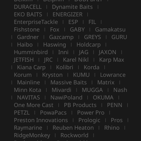
DURACELL
Dynamite Baits
|
|
EKO BAITS
ENERGIZER
|
|
EnterpriseTackle
ESP
FIL
|
|
|
Fishstone
Fox
GABY
Gamakatsu
|
|
|
Gardner
Gazcamp
GREYS
GURU
|
|
|
|
Haibo
Haswing
Holdcarp
|
|
|
|
Humminbird
Inni
JAG
JAXON
|
|
|
|
JETFISH
JRC
Karel Nikl
Karp Max
|
|
|
Kiana Carp
Kolibri
Korda
|
|
|
|
Korum
Kryston
KUMU
Lowrance
|
|
|
Mainline
Massive Baits
Matrix
|
|
|
|
Minn Kota
Mivardi
MUGGA
Nash
|
|
|
NAVITAS
NawiPoland
OKUMA
|
|
|
|
One More Cast
PB Products
PENN
|
|
|
PETZL
PowaPacs
Power Pro
|
|
|
Preston Innovations
Prologic
Pros
|
|
|
Raymarine
Reuben Heaton
Rhino
|
|
|
RidgeMonkey
Rockworld
|
|