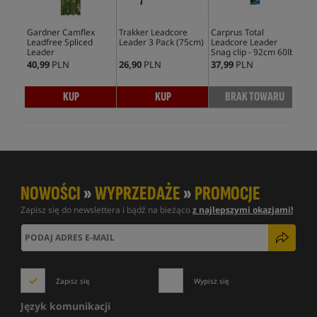
Gardner Camflex
Trakker Leadcore
Carprus Total
Gar
Leadfree Spliced
Leader 3 Pack (75cm)
Leadcore Leader
Loo
Leader
Snag clip - 92cm 60lb
40,99
PLN
26,90
PLN
37,99
PLN
26,
KUP
KUP
BRAK TOWARU
NOWOŚCI
»
WYPRZEDAŻE
»
PROMOCJE
Zapisz się do newslettera i bądź na bieżąco
z najlepszymi okazjami!
Zapisz się
Wypisz się
Język komunikacji