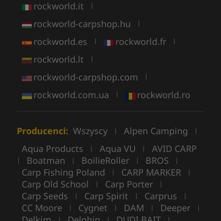
rockworld.it
|
rockworld-carpshop.hu
|
rockworld.es
rockworld.fr
|
|
rockworld.lt
|
rockworld-carpshop.com
|
rockworld.com.ua
rockworld.ro
|
Producenci:
Wszyscy
Alpen Camping
|
|
Aqua Products
Aqua VU
AVID CARP
|
|
Boatman
BoilieRoller
BROS
|
|
|
|
Carp Fishing Poland
CARP MARKER
|
|
Carp Old School
Carp Porter
|
|
Carp Seeds
Carp Spirit
Carprus
|
|
|
CC Moore
Cygnet
DAM
Deeper
|
|
|
|
Delkim
Delphin
DUDI BAIT
|
|
|