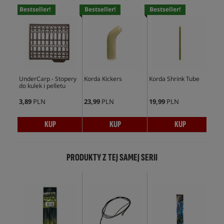
Bestseller!
Bestseller!
Bestseller!
Bes
UnderCarp - Stopery
Korda Kickers
Korda Shrink Tube
Und
do kulek i pelletu
Min
3,89
PLN
23,99
PLN
19,99
PLN
5,9
KUP
KUP
KUP
PRODUKTY Z TEJ SAMEJ SERII