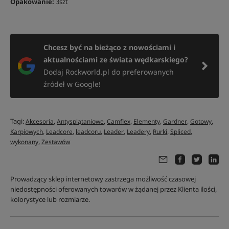
Opakowanie:
3szt
Chcesz być na bieżąco z nowościami i
aktualnościami ze świata wędkarskiego?
Dodaj Rockworld.pl do preferowanych
źródeł w Google!
Tagi:
,
,
,
,
,
,
Akcesoria
Antysplątaniowe
Camflex
Elementy
Gardner
Gotowy
,
,
,
,
,
,
,
Karpiowych
Leadcore
leadcoru
Leader
Leadery
Rurki
Spliced
,
wykonany
Zestawów
Prowadzący sklep internetowy zastrzega możliwość czasowej
niedostępności oferowanych towarów w żądanej przez Klienta ilości,
kolorystyce lub rozmiarze.