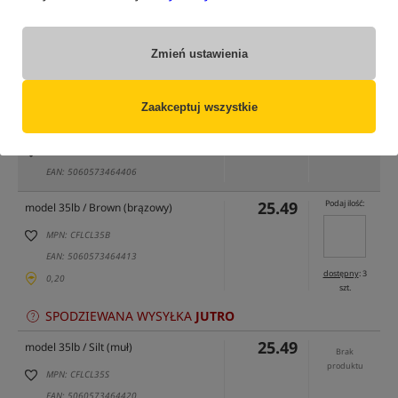
tylko produkty na
"naszym magazynie"
Zmień ustawienia
(część opcji mogła zostać ukryta przez wybrany sposób filtrowania)
Opcja
Cena PLN
Ilość
Zaakceptuj wszystkie
25.49
model 35lb / Green (zielony)
Brak
produktu
MPN: CFLCL35
EAN: 5060573464406
25.49
Podaj ilość:
model 35lb / Brown (brązowy)
MPN: CFLCL35B
EAN: 5060573464413
dostępny
: 3
0,20
szt.
SPODZIEWANA WYSYŁKA
JUTRO
25.49
model 35lb / Silt (muł)
Brak
produktu
MPN: CFLCL35S
EAN: 5060573464420