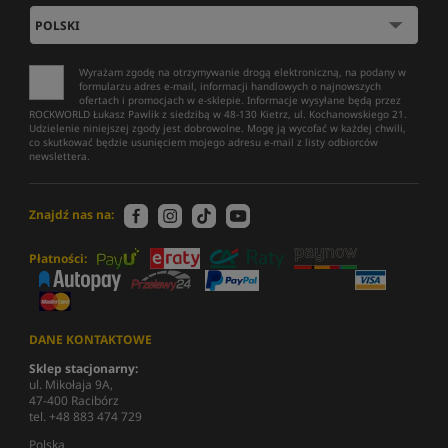
Wyrażam zgodę na otrzymywanie drogą elektroniczną, na podany w
formularzu adres e-mail, informacji handlowych o najnowszych
ofertach i promocjach w e-sklepie. Informacje wysyłane będą przez
ROCKWORLD Łukasz Pawlik z siedzibą w 48-130 Kietrz, ul. Kochanowskiego 21.
Udzielenie niniejszej zgody jest dobrowolne. Mogę ją wycofać w każdej chwili,
co skutkować będzie usunięciem mojego adresu e-mail z listy odbiorców
newslettera.
Znajdź nas na:
Płatności:
DANE KONTAKTOWE
Sklep stacjonarny:
ul. Mikołaja 9A,
47-400 Racibórz
tel. +48 883 474 729
Polska