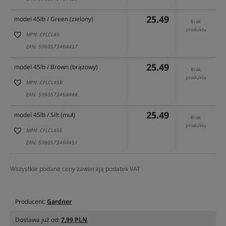
25.49
model 45lb / Green (zielony)
Brak
produktu
MPN: CFLCL45
EAN: 5060573464437
25.49
model 45lb / Brown (brązowy)
Brak
produktu
MPN: CFLCL45B
EAN: 5060573464444
25.49
model 45lb / Silt (muł)
Brak
produktu
MPN: CFLCL45S
EAN: 5060573464451
Wszystkie podane ceny zawierają podatek VAT
Producent:
Gardner
Dostawa już od:
7.99 PLN