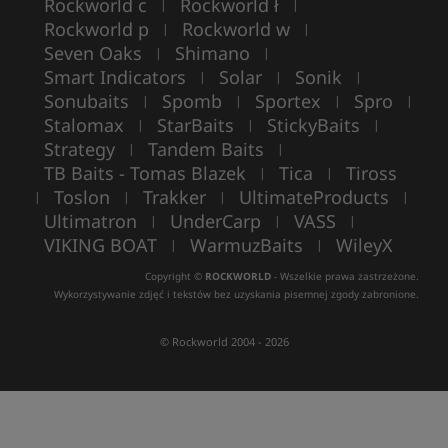
Rockworld c
Rockworld ł
|
|
Rockworld p
Rockworld w
|
|
Seven Oaks
Shimano
|
|
Smart Indicators
Solar
Sonik
|
|
|
Sonubaits
Spomb
Sportex
Spro
|
|
|
|
Stalomax
StarBaits
StickyBaits
|
|
|
Strategy
Tandem Baits
|
|
TB Baits - Tomas Blazek
Tica
Tiross
|
|
Toslon
Trakker
UltimateProducts
|
|
|
|
Ultimatron
UnderCarp
VASS
|
|
|
VIKING BOAT
WarmuzBaits
WileyX
|
|
Copyright ©
ROCKWORLD
- Wszelkie prawa zastrzeżone.
Wykorzystywanie zdjęć i tekstów bez uzyskania pisemnej zgody zabronione.
© Rockworld 2004 - 2026