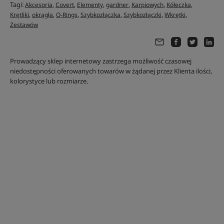
Tagi:
,
,
,
,
,
,
Akcesoria
Covert
Elementy
gardner
Karpiowych
Kółeczka
,
,
,
,
,
,
Krętliki
okrągła
Q-Rings
Szybkozłączka
Szybkozłączki
Wkrętki
Zestawów
Prowadzący sklep internetowy zastrzega możliwość czasowej
niedostępności oferowanych towarów w żądanej przez Klienta ilości,
kolorystyce lub rozmiarze.