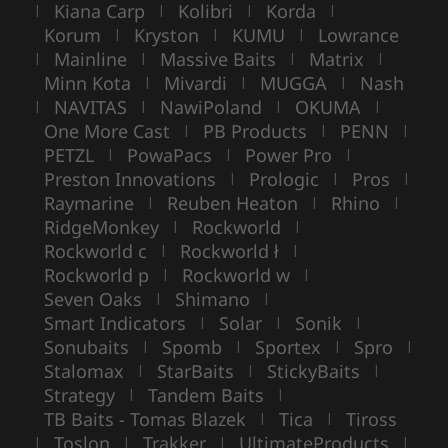
Kiana Carp
Kolibri
Korda
|
|
|
|
Korum
Kryston
KUMU
Lowrance
|
|
|
Mainline
Massive Baits
Matrix
|
|
|
|
Minn Kota
Mivardi
MUGGA
Nash
|
|
|
NAVITAS
NawiPoland
OKUMA
|
|
|
|
One More Cast
PB Products
PENN
|
|
|
PETZL
PowaPacs
Power Pro
|
|
|
Preston Innovations
Prologic
Pros
|
|
|
Raymarine
Reuben Heaton
Rhino
|
|
|
RidgeMonkey
Rockworld
|
|
Rockworld c
Rockworld ł
|
|
Rockworld p
Rockworld w
|
|
Seven Oaks
Shimano
|
|
Smart Indicators
Solar
Sonik
|
|
|
Sonubaits
Spomb
Sportex
Spro
|
|
|
|
Stalomax
StarBaits
StickyBaits
|
|
|
Strategy
Tandem Baits
|
|
TB Baits - Tomas Blazek
Tica
Tiross
|
|
Toslon
Trakker
UltimateProducts
|
|
|
|