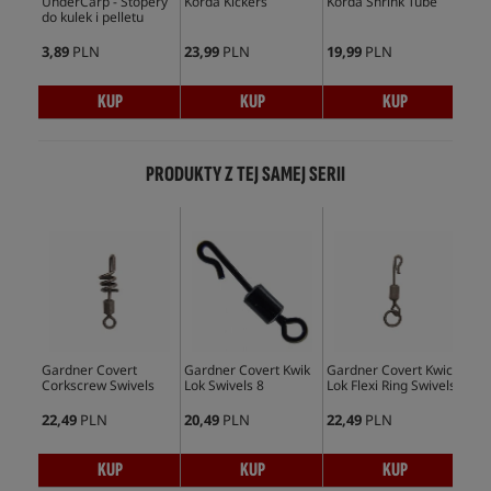
UnderCarp - Stopery
Korda Kickers
Korda Shrink Tube
Und
do kulek i pelletu
Min
3,89
PLN
23,99
PLN
19,99
PLN
5,9
KUP
KUP
KUP
PRODUKTY Z TEJ SAMEJ SERII
Gardner Covert
Gardner Covert Kwik
Gardner Covert Kwick
Gar
Corkscrew Swivels
Lok Swivels 8
Lok Flexi Ring Swivels
Lok
22,49
PLN
20,49
PLN
22,49
PLN
16,
KUP
KUP
KUP