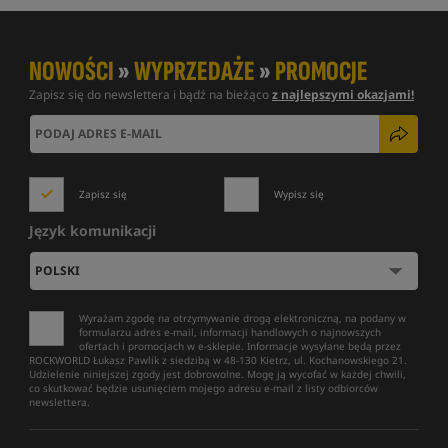
NOWOŚCI
»
WYPRZEDAŻE
»
PROMOCJE
Zapisz się do newslettera i bądź na bieżąco
z najlepszymi okazjami!
Zapisz się
Wypisz się
Język komunikacji
Wyrażam zgodę na otrzymywanie drogą elektroniczną, na podany w
formularzu adres e-mail, informacji handlowych o najnowszych
ofertach i promocjach w e-sklepie. Informacje wysyłane będą przez
ROCKWORLD Łukasz Pawlik z siedzibą w 48-130 Kietrz, ul. Kochanowskiego 21.
Udzielenie niniejszej zgody jest dobrowolne. Mogę ją wycofać w każdej chwili,
co skutkować będzie usunięciem mojego adresu e-mail z listy odbiorców
newslettera.