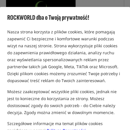
ROCKWORLD dba o Twoją prywatność!
Nasza strona korzysta z plików cookies, które pomagają
zapewnić Ci bezpieczne i komfortowe warunki podczas
wizyt na naszej stronie. Strona wykorzystuje pliki cookies
do zapewnienia prawidłowego działania, analizy ruchu
oraz wyświetlania spersonalizowanych reklam przez
partnerów takich jak Google, Meta, TikTok oraz Microsoft.
Dzięki plikom cookies możemy zrozumieć Twoje potrzeby i
dopasować treść reklam do Twoich zainteresowań.
Możesz zaakceptować wszystkie pliki cookies, jednak nie
jest to konieczne do korzystania ze strony. Możesz
dostosować zgody do swoich potrzeb - do Ciebie należy
decyzja. Zgody można zmienić w dowolnym momencie.
Szczegółowe informacje ma temat plików cookies
tylko produkty na
"naszym magazynie"
(część opcji mogła zostać ukryta przez wybrany sposób filtrowania)