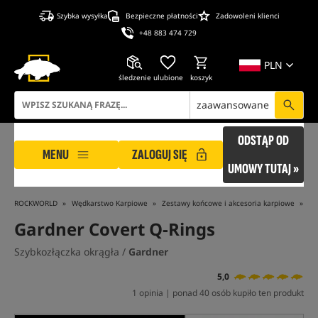
Szybka wysyłka
Bezpieczne płatności
Zadowoleni klienci
+48 883 474 729
PLN
śledzenie
ulubione
koszyk
zaawansowane
ODSTĄP OD
MENU
ZALOGUJ SIĘ
UMOWY TUTAJ »
ROCKWORLD
Wędkarstwo Karpiowe
Zestawy końcowe i akcesoria karpiowe
Ak
Gardner Covert Q-Rings
Szybkozłączka okrągła /
Gardner
5,0
1 opinia | ponad 40 osób kupiło ten produkt