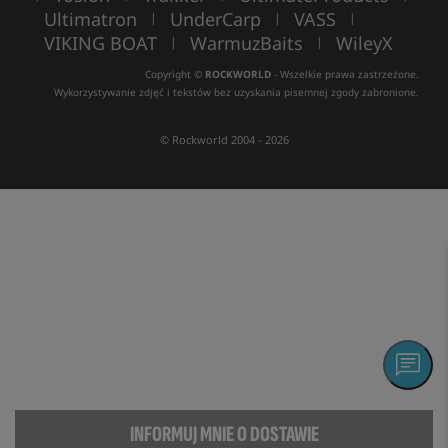
Ultimatron
UnderCarp
VASS
|
|
|
VIKING BOAT
WarmuzBaits
WileyX
|
|
Copyright ©
ROCKWORLD
- Wszelkie prawa zastrzeżone.
Wykorzystywanie zdjęć i tekstów bez uzyskania pisemnej zgody zabronione.
© Rockworld 2004 - 2026
INFORMUJ MNIE O DOSTAWIE