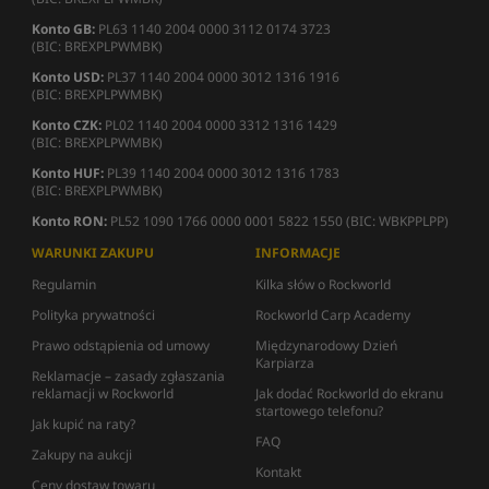
Konto GB:
PL63 1140 2004 0000 3112 0174 3723
(BIC: BREXPLPWMBK)
Konto USD:
PL37 1140 2004 0000 3012 1316 1916
(BIC: BREXPLPWMBK)
Konto CZK:
PL02 1140 2004 0000 3312 1316 1429
(BIC: BREXPLPWMBK)
Konto HUF:
PL39 1140 2004 0000 3012 1316 1783
(BIC: BREXPLPWMBK)
Konto RON:
PL52 1090 1766 0000 0001 5822 1550 (BIC: WBKPPLPP)
WARUNKI ZAKUPU
INFORMACJE
Regulamin
Kilka słów o Rockworld
Polityka prywatności
Rockworld Carp Academy
Prawo odstąpienia od umowy
Międzynarodowy Dzień
Karpiarza
Reklamacje – zasady zgłaszania
reklamacji w Rockworld
Jak dodać Rockworld do ekranu
startowego telefonu?
Jak kupić na raty?
FAQ
Zakupy na aukcji
Kontakt
Ceny dostaw towaru