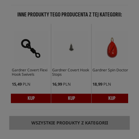
INNE PRODUKTY TEGO PRODUCENTA Z TEJ KATEGORII:
Gardner Covert Flexi
Gardner Covert Hook
Gardner Spin Doctor
Gar
Hook Swivels
Stops
15,49
PLN
16,99
PLN
18,99
PLN
38,
KUP
KUP
KUP
WSZYSTKIE PRODUKTY Z KATEGORII