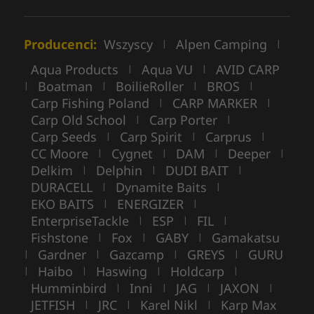
Producenci:
Wszyscy
Alpen Camping
|
|
Aqua Products
Aqua VU
AVID CARP
|
|
Boatman
BoilieRoller
BROS
|
|
|
|
Carp Fishing Poland
CARP MARKER
|
|
Carp Old School
Carp Porter
|
|
Carp Seeds
Carp Spirit
Carprus
|
|
|
CC Moore
Cygnet
DAM
Deeper
|
|
|
|
Delkim
Delphin
DUDI BAIT
|
|
|
DURACELL
Dynamite Baits
|
|
EKO BAITS
ENERGIZER
|
|
EnterpriseTackle
ESP
FIL
|
|
|
Fishstone
Fox
GABY
Gamakatsu
|
|
|
Gardner
Gazcamp
GREYS
GURU
|
|
|
|
Haibo
Haswing
Holdcarp
|
|
|
|
Humminbird
Inni
JAG
JAXON
|
|
|
|
JETFISH
JRC
Karel Nikl
Karp Max
|
|
|