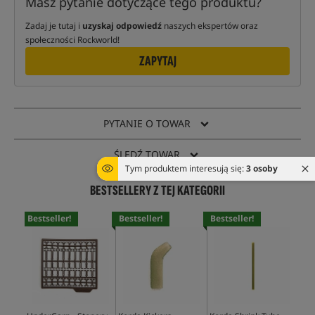
Masz pytanie dotyczące tego produktu?
Zadaj je tutaj i
uzyskaj odpowiedź
naszych ekspertów oraz
społeczności Rockworld!
ZAPYTAJ
PYTANIE O TOWAR
ŚLEDŹ TOWAR
Tym produktem interesują się:
3 osoby
BESTSELLERY Z TEJ KATEGORII
Bestseller!
Bestseller!
Bestseller!
Bes