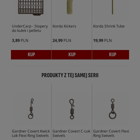
UnderCarp - Stopery
Korda Kickers
Korda Shrink Tube
Und
do kulek i pelletu
Min
3,89
PLN
24,99
PLN
19,99
PLN
5,9
KUP
KUP
KUP
PRODUKTY Z TEJ SAMEJ SERII
Gardner Covert Kwick
Gardner Covert C-Lok
Gardner Covert Flexi
Gar
Lok Flexi Ring Swivels
Swivels
Ring Swivels
Lok