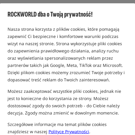
Krętlik karpiowy z szybkozłączką /
Gardner
ROCKWORLD dba o Twoją prywatność!
0,0
0 opinii | ponad 100 osób kupiło ten produkt
Nasza strona korzysta z plików cookies, które pomagają
zapewnić Ci bezpieczne i komfortowe warunki podczas
wizyt na naszej stronie. Strona wykorzystuje pliki cookies
do zapewnienia prawidłowego działania, analizy ruchu
oraz wyświetlania spersonalizowanych reklam przez
partnerów takich jak Google, Meta, TikTok oraz Microsoft.
Dzięki plikom cookies możemy zrozumieć Twoje potrzeby i
dopasować treść reklam do Twoich zainteresowań.
Możesz zaakceptować wszystkie pliki cookies, jednak nie
jest to konieczne do korzystania ze strony. Możesz
dostosować zgody do swoich potrzeb - do Ciebie należy
decyzja. Zgody można zmienić w dowolnym momencie.
Szczegółowe informacje ma temat plików cookies
znajdziesz w naszej
Polityce Prywatności
.