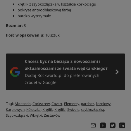
krętlik z szybkozłączką w kształcie korkociągu
pokryte antyodblaskową farbą
bardzo wytrzymałe
Rozmiar:
8
Ilość w opakowaniu:
10 sztuk
Chcesz być na bieżąco z nowościami i
aktualnościami ze świata wędkarskiego?
Dodaj Rockworld.pl do preferowanych
źródeł w Google!
Tagi:
,
,
,
,
,
,
Akcesoria
Corkscrew
Covert
Elementy
gardner
karpiowy
,
,
,
,
,
,
Karpiowych
Kółeczka
Krętlik
Krętliki
Swivels
szybkozłączką
,
,
Szybkozłączki
Wkrętki
Zestawów