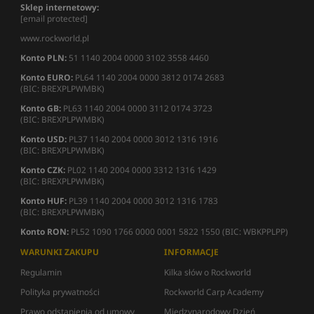
Sklep internetowy:
[email protected]
www.rockworld.pl
Konto PLN:
51 1140 2004 0000 3102 3558 4460
Konto EURO:
PL64 1140 2004 0000 3812 0174 2683
(BIC: BREXPLPWMBK)
Konto GB:
PL63 1140 2004 0000 3112 0174 3723
(BIC: BREXPLPWMBK)
Konto USD:
PL37 1140 2004 0000 3012 1316 1916
(BIC: BREXPLPWMBK)
Konto CZK:
PL02 1140 2004 0000 3312 1316 1429
(BIC: BREXPLPWMBK)
Konto HUF:
PL39 1140 2004 0000 3012 1316 1783
(BIC: BREXPLPWMBK)
Konto RON:
PL52 1090 1766 0000 0001 5822 1550 (BIC: WBKPPLPP)
WARUNKI ZAKUPU
INFORMACJE
Regulamin
Kilka słów o Rockworld
Polityka prywatności
Rockworld Carp Academy
Prawo odstąpienia od umowy
Międzynarodowy Dzień