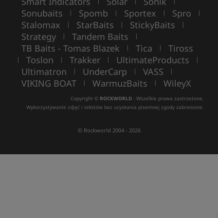
Smart Indicators
Solar
Sonik
|
|
|
Sonubaits
Spomb
Sportex
Spro
|
|
|
|
Stalomax
StarBaits
StickyBaits
|
|
|
Strategy
Tandem Baits
|
|
TB Baits - Tomas Blazek
Tica
Tiross
|
|
Toslon
Trakker
UltimateProducts
|
|
|
|
Ultimatron
UnderCarp
VASS
|
|
|
VIKING BOAT
WarmuzBaits
WileyX
|
|
Copyright ©
ROCKWORLD
- Wszelkie prawa zastrzeżone.
Wykorzystywanie zdjęć i tekstów bez uzyskania pisemnej zgody zabronione.
© Rockworld 2004 - 2026