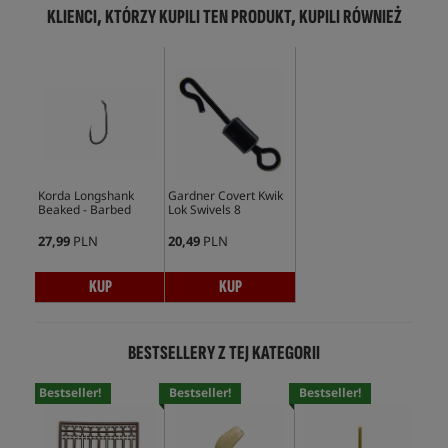
KLIENCI, KTÓRZY KUPILI TEN PRODUKT, KUPILI RÓWNIEŻ
Korda Longshank
Gardner Covert Kwik
Beaked - Barbed
Lok Swivels 8
27,99
PLN
20,49
PLN
KUP
KUP
BESTSELLERY Z TEJ KATEGORII
Bestseller!
Bestseller!
Bestseller!
Bes