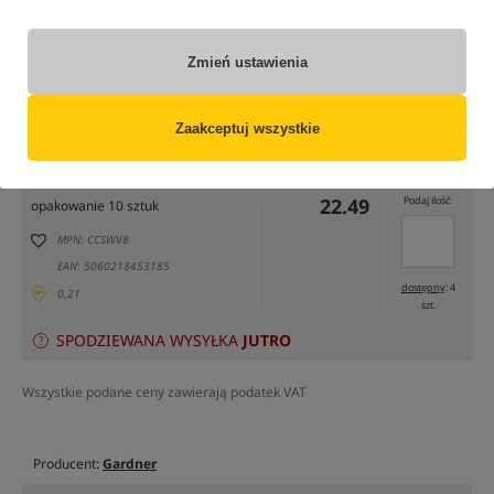
Zmień ustawienia
tylko produkty na
"naszym magazynie"
(część opcji mogła zostać ukryta przez wybrany sposób filtrowania)
Zaakceptuj wszystkie
Opcja
Cena PLN
Ilość
22.49
Podaj ilość:
opakowanie 10 sztuk
MPN: CCSWV8
EAN: 5060218453185
dostępny
: 4
0,21
szt.
SPODZIEWANA WYSYŁKA
JUTRO
Wszystkie podane ceny zawierają podatek VAT
Producent:
Gardner