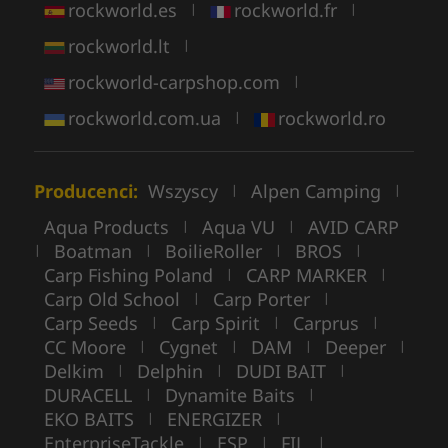
rockworld.es
rockworld.fr
|
|
rockworld.lt
|
rockworld-carpshop.com
|
rockworld.com.ua
rockworld.ro
|
Producenci:
Wszyscy
Alpen Camping
|
|
Aqua Products
Aqua VU
AVID CARP
|
|
Boatman
BoilieRoller
BROS
|
|
|
|
Carp Fishing Poland
CARP MARKER
|
|
Carp Old School
Carp Porter
|
|
Carp Seeds
Carp Spirit
Carprus
|
|
|
CC Moore
Cygnet
DAM
Deeper
|
|
|
|
Delkim
Delphin
DUDI BAIT
|
|
|
DURACELL
Dynamite Baits
|
|
EKO BAITS
ENERGIZER
|
|
EnterpriseTackle
ESP
FIL
|
|
|