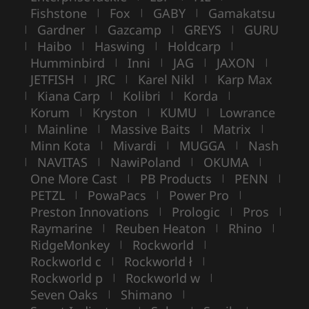
Fishstone
Fox
GABY
Gamakatsu
|
|
|
Gardner
Gazcamp
GREYS
GURU
|
|
|
|
Haibo
Haswing
Holdcarp
|
|
|
|
Humminbird
Inni
JAG
JAXON
|
|
|
|
JETFISH
JRC
Karel Nikl
Karp Max
|
|
|
Kiana Carp
Kolibri
Korda
|
|
|
|
Korum
Kryston
KUMU
Lowrance
|
|
|
Mainline
Massive Baits
Matrix
|
|
|
|
Minn Kota
Mivardi
MUGGA
Nash
|
|
|
NAVITAS
NawiPoland
OKUMA
|
|
|
|
One More Cast
PB Products
PENN
|
|
|
PETZL
PowaPacs
Power Pro
|
|
|
Preston Innovations
Prologic
Pros
|
|
|
Raymarine
Reuben Heaton
Rhino
|
|
|
RidgeMonkey
Rockworld
|
|
Rockworld c
Rockworld ł
|
|
Rockworld p
Rockworld w
|
|
Seven Oaks
Shimano
|
|