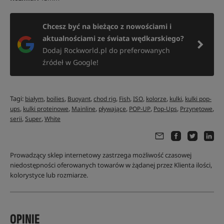
Chcesz być na bieżąco z nowościami i
aktualnościami ze świata wędkarskiego?
Dodaj Rockworld.pl do preferowanych
źródeł w Google!
Tagi:
,
,
,
,
,
,
,
,
białym
boilies
Buoyant
chod rig
Fish
ISO
kolorze
kulki
kulki pop-
,
,
,
,
,
,
,
ups
kulki proteinowe
Mainline
pływające
POP-UP
Pop-Ups
Przynętowe
,
,
serii
Super
White
Prowadzący sklep internetowy zastrzega możliwość czasowej
niedostępności oferowanych towarów w żądanej przez Klienta ilości,
kolorystyce lub rozmiarze.
OPINIE