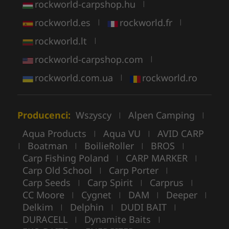
rockworld-carpshop.hu
|
rockworld.es
rockworld.fr
|
|
rockworld.lt
|
rockworld-carpshop.com
|
rockworld.com.ua
rockworld.ro
|
Producenci:
Wszyscy
Alpen Camping
|
|
Aqua Products
Aqua VU
AVID CARP
|
|
Boatman
BoilieRoller
BROS
|
|
|
|
Carp Fishing Poland
CARP MARKER
|
|
Carp Old School
Carp Porter
|
|
Carp Seeds
Carp Spirit
Carprus
|
|
|
CC Moore
Cygnet
DAM
Deeper
|
|
|
|
Delkim
Delphin
DUDI BAIT
|
|
|
DURACELL
Dynamite Baits
|
|