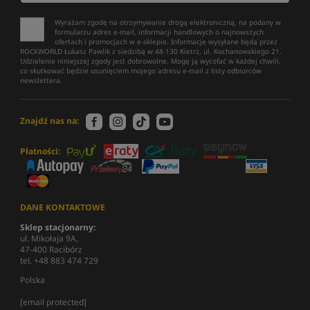
Wyrażam zgodę na otrzymywanie drogą elektroniczną, na podany w
formularzu adres e-mail, informacji handlowych o najnowszych
ofertach i promocjach w e-sklepie. Informacje wysyłane będą przez
ROCKWORLD Łukasz Pawlik z siedzibą w 48-130 Kietrz, ul. Kochanowskiego 21.
Udzielenie niniejszej zgody jest dobrowolne. Mogę ją wycofać w każdej chwili,
co skutkować będzie usunięciem mojego adresu e-mail z listy odbiorców
newslettera.
Znajdź nas na:
Płatności:
DANE KONTAKTOWE
Sklep stacjonarny:
ul. Mikołaja 9A,
47-400 Racibórz
tel. +48 883 474 729
Polska
[email protected]