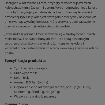
Dostępne w rozmiarze 13 mm, przynęty te występują w trzech
kolorach: żółtym, różowym i białym. Wybór odpowiedniego koloru
może być decydujący w zależności od warunków wędkowania i
preferencji ryb. Biały kolor jest szczególnie efektywny na ciemnym
dnie, tworząc wyraźny kontrast, który ułatwia rybom zauważenie
przynęty, nawet w mętnej lub głębokiej wodzie.
Jeżeli szukasz przynęt, które sprawdzą się w trudnych warunkach,
Mainline ISO Fish Super Buoyant Pop-Ups będą doskonałym
wyborem. Ich znakomita pływalność, intensywne kolory i
wszechstronne zastosowanie znacząco zwiększają szanse na udany
połów.
Specyfikacja produktu:
Typ: Przynęty pływające
Duża wyporność
Kolor: biały
Aromat: ISO Fish (rybny)
Odpowiednie do różnych prezentacji pop-up (Multi Rig,
Spinner Rig, Chod Rig, Hinge Rig)
Wysoka atrakcyjność przynęty
Rozmiar:
13mm