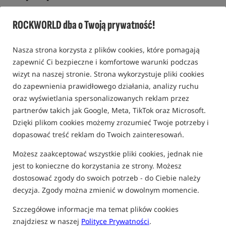
Przynętowe kulki pływające serii ISO Fish w białym kolorze /
Mainline
ROCKWORLD dba o Twoją prywatność!
0,0
Nasza strona korzysta z plików cookies, które pomagają
0 opinii
zapewnić Ci bezpieczne i komfortowe warunki podczas
wizyt na naszej stronie. Strona wykorzystuje pliki cookies
do zapewnienia prawidłowego działania, analizy ruchu
oraz wyświetlania spersonalizowanych reklam przez
partnerów takich jak Google, Meta, TikTok oraz Microsoft.
Dzięki plikom cookies możemy zrozumieć Twoje potrzeby i
dopasować treść reklam do Twoich zainteresowań.
Możesz zaakceptować wszystkie pliki cookies, jednak nie
jest to konieczne do korzystania ze strony. Możesz
dostosować zgody do swoich potrzeb - do Ciebie należy
decyzja. Zgody można zmienić w dowolnym momencie.
Szczegółowe informacje ma temat plików cookies
znajdziesz w naszej
Polityce Prywatności
.