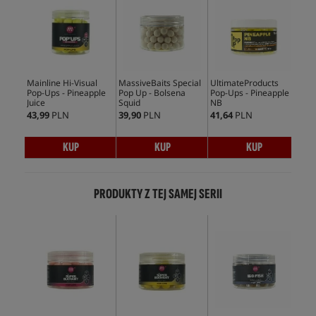
Mainline Hi-Visual
MassiveBaits Special
UltimateProducts
CcM
Pop-Ups - Pineapple
Pop Up - Bolsena
Pop-Ups - Pineapple
Ups
Juice
Squid
NB
43,99
PLN
39,90
PLN
41,64
PLN
35,
KUP
KUP
KUP
PRODUKTY Z TEJ SAMEJ SERII
No