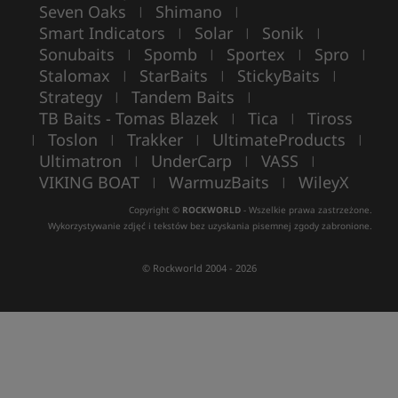
Seven Oaks
Shimano
|
|
Smart Indicators
Solar
Sonik
|
|
|
Sonubaits
Spomb
Sportex
Spro
|
|
|
|
Stalomax
StarBaits
StickyBaits
|
|
|
Strategy
Tandem Baits
|
|
TB Baits - Tomas Blazek
Tica
Tiross
|
|
Toslon
Trakker
UltimateProducts
|
|
|
|
Ultimatron
UnderCarp
VASS
|
|
|
VIKING BOAT
WarmuzBaits
WileyX
|
|
Copyright ©
ROCKWORLD
- Wszelkie prawa zastrzeżone.
Wykorzystywanie zdjęć i tekstów bez uzyskania pisemnej zgody zabronione.
© Rockworld 2004 - 2026