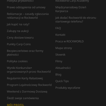
Polityka prywatności
Rockworld Carp Academy
Prawo odstąpienia od umowy
Międzynarodowy Dzień
Karpiarza
Reklamacje – zasady zgłaszania
reklamacji w Rockworld
Jak dodać Rockworld do ekranu
startowego telefonu?
Jak kupić na raty?
FAQ
Zakupy na aukcji
Kontakt
Ceny dostaw towaru
Praca w ROCKWORLD
Punkty Carp Coins
Mapa strony
Bezpieczeństwo oraz formy
płatności
Słownik
Polityka cookies
Filmy
Wyniki Konkursów+
Aktualności
organizowanych przez Rockworld
Blog
Regulamin Karty Rabatowej
Quick Tips
Program Lojalnościowy Rockworld
Produkty wycofane
Weekend z Darmową Dostawą
Śledź swoje zamówienia
MÓJ PROFIL