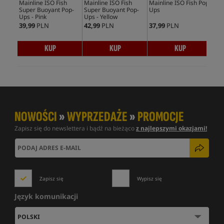
Mainline ISO Fish
Mainline ISO Fish
Mainline ISO Fish Pop-
Mai
Super Buoyant Pop-
Super Buoyant Pop-
Ups
Sup
Ups - Pink
Ups - Yellow
Ups
39,99
PLN
42,99
PLN
37,99
PLN
47,
KUP
KUP
KUP
NOWOŚCI
»
WYPRZEDAŻE
»
PROMOCJE
Zapisz się do newslettera i bądź na bieżąco
z najlepszymi okazjami!
Zapisz się
Wypisz się
Język komunikacji