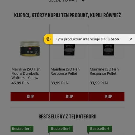
KLIENCI, KTÓRZY KUPILI TEN PRODUKT, KUPILI RÓWNIEŻ
Tym produktem interesuje się:
8 osób
Mainline ISO Fish
Mainline ISO Fish
Mainline ISO Fish
Mai
Fluoro Dumbells
Response Pellet
Response Pellet
Sup
Wafters - Yellow
Ups
46,99
PLN
33,99
PLN
33,99
PLN
39,
KUP
KUP
KUP
BESTSELLERY Z TEJ KATEGORII
Bestseller!
Bestseller!
Bestseller!
Bes