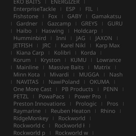
EKO BAITS
ENERGIZER
|
|
EnterpriseTackle
ESP
FIL
|
|
|
Fishstone
Fox
GABY
Gamakatsu
|
|
|
Gardner
Gazcamp
GREYS
GURU
|
|
|
|
Haibo
Haswing
Holdcarp
|
|
|
|
Humminbird
Inni
JAG
JAXON
|
|
|
|
JETFISH
JRC
Karel Nikl
Karp Max
|
|
|
Kiana Carp
Kolibri
Korda
|
|
|
|
Korum
Kryston
KUMU
Lowrance
|
|
|
Mainline
Massive Baits
Matrix
|
|
|
|
Minn Kota
Mivardi
MUGGA
Nash
|
|
|
NAVITAS
NawiPoland
OKUMA
|
|
|
|
One More Cast
PB Products
PENN
|
|
|
PETZL
PowaPacs
Power Pro
|
|
|
Preston Innovations
Prologic
Pros
|
|
|
Raymarine
Reuben Heaton
Rhino
|
|
|
RidgeMonkey
Rockworld
|
|
Rockworld c
Rockworld ł
|
|
Rockworld p
Rockworld w
|
|