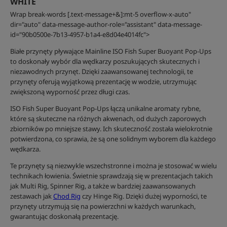
WHITE
Wrap break-words [.text-message+&]:mt-5 overflow-x-auto"
dir="auto" data-message-author-role="assistant" data-message-
id="90b0500e-7b13-4957-b1a4-e8d04e4014fc">
Białe przynęty pływające Mainline ISO Fish Super Buoyant Pop-Ups
to doskonały wybór dla wędkarzy poszukujących skutecznych i
niezawodnych przynęt. Dzięki zaawansowanej technologii, te
przynęty oferują wyjątkową prezentację w wodzie, utrzymując
zwiększoną wyporność przez długi czas.
ISO Fish Super Buoyant Pop-Ups łączą unikalne aromaty rybne,
które są skuteczne na różnych akwenach, od dużych zaporowych
zbiorników po mniejsze stawy. Ich skuteczność została wielokrotnie
potwierdzona, co sprawia, że są one solidnym wyborem dla każdego
wędkarza.
Te przynęty są niezwykle wszechstronne i można je stosować w wielu
technikach łowienia. Świetnie sprawdzają się w prezentacjach takich
jak Multi Rig, Spinner Rig, a także w bardziej zaawansowanych
zestawach jak
Chod Rig
czy Hinge Rig. Dzięki dużej wyporności, te
przynęty utrzymują się na powierzchni w każdych warunkach,
gwarantując doskonałą prezentację.