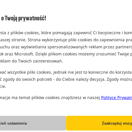
Opcja
Cena PLN
Standard
o Twoją prywatność!
MPN: M-ACOTHSPME
Koniec pro
EAN: 8595712413245
sta z plików cookies, które pomagają zapewnić Ci bezpieczne i ko
0,17
aszej stronie. Strona wykorzystuje pliki cookies do zapewnienia p
SPODZIEWANA WYSYŁKA JE
 ruchu oraz wyświetlania spersonalizowanych reklam przez partneró
ok oraz Microsoft. Dzięki plikom cookies możemy zrozumieć Twoje p
eklam do Twoich zainteresowań.
Wszystkie podane ceny zawierają pod
ć wszystkie pliki cookies, jednak nie jest to konieczne do korzysta
 zgody do swoich potrzeb - do Ciebie należy decyzja. Zgody możn
ie.
macje ma temat plików cookies znajdziesz w naszej
Polityce Prywat
Producent:
Mivardi
Dostawa już od:
7.99 PLN
ień ustawienia
Zaakceptuj wszy
Poleć ten produkt znajomym: