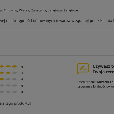
,
,
,
,
,
ia
Throwing
Wiadra
Zanęcania
zanętowa
Zanętowe
ej niedostępności oferowanych towarów w żądanej przez Klienta ilo
Używasz t
6
Twoja rec
1
0
Oceń produkt
Mivardi T
0
programie lojalnościowy
0
a
z tego produktu!