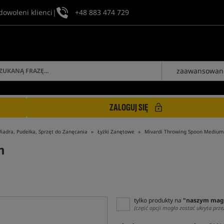
dowoleni klienci
|
+48 883 474 729
zaawansowan
ZALOGUJ SIĘ
iadra, Pudełka, Sprzęt do Zanęcania
Łyżki Zanętowe
Mivardi Throwing Spoon Medium
m
tylko produkty na
"naszym mag
(część opcji mogła zostać ukryta prze