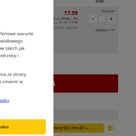
Ilość
17.99
Podaj ilość:
Cena katalogowa
18.90
/
-5%
Min. cena z 30 dni:
17.99
mocji: 07-08-2026, 23:59 lub do wyczerpania zapasów
dostępny
: 2 szt.
mfortowe warunki
rawidłowego
SZCZE
DZIŚ
w takich jak
otrzeby i
atek VAT
nia ze strony.
+ DODAJ DO KOSZYKA
a zmienić w
ności
.
stkie
ZALOGUJ SIĘ I POLEĆ »