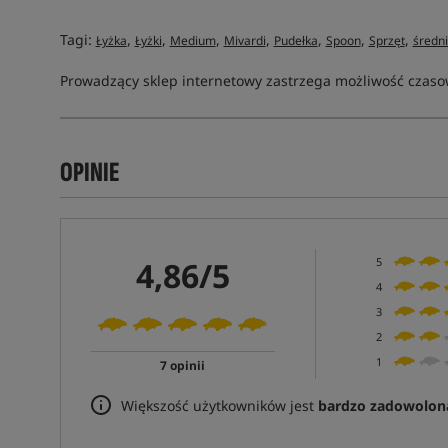
Tagi:
,
,
,
,
,
,
,
Łyżka
Łyżki
Medium
Mivardi
Pudełka
Spoon
Sprzęt
średn
Prowadzący sklep internetowy zastrzega możliwość czasow
OPINIE
4,86/5
5
4
3
2
1
7 opinii
Większość użytkowników jest
bardzo zadowolon