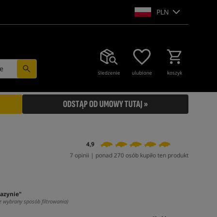
PLN
e
śledzenie
ulubione
koszyk
ODSTĄP OD UMOWY TUTAJ »
4,9
7 opinii | ponad 270 osób kupiło ten produkt
azynie"
z wybrany sposób filtrowania)