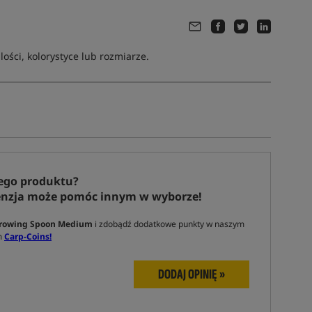
ści, kolorystyce lub rozmiarze.
ego produktu?
enzja może pomóc innym w wyborze!
hrowing Spoon Medium
i zdobądź dodatkowe punkty w naszym
m
Carp-Coins!
DODAJ OPINIĘ »