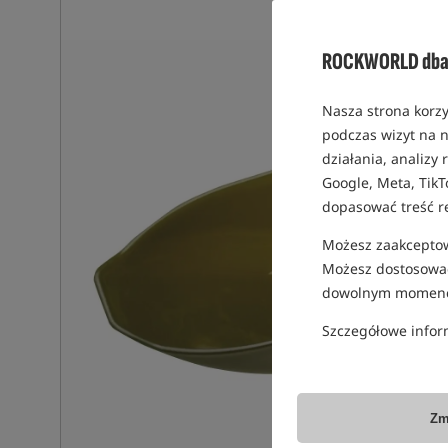
ROCKWORLD dba 
Nasza strona korzy
podczas wizyt na n
działania, analizy
Google, Meta, TikT
dopasować treść r
Możesz zaakceptowa
Możesz dostosować
dowolnym momenc
Szczegółowe infor
Zm