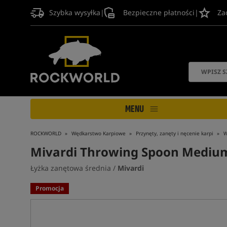
Szybka wysyłka
|
Bezpieczne płatności
|
Za
MENU
ROCKWORLD
Wędkarstwo Karpiowe
Przynęty, zanęty i nęcenie karpi
W
Mivardi Throwing Spoon Mediu
Łyżka zanętowa średnia /
Mivardi
Promocja