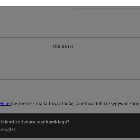
Opinie (7)
Pellet
ów, możesz nią ładowac łódkę zanetową lub rozsypywać zanęt
ościami ze świata wędkarskiego?
Google!