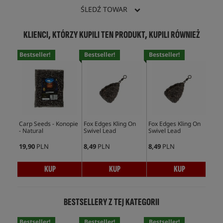
ŚLEDŹ TOWAR
KLIENCI, KTÓRZY KUPILI TEN PRODUKT, KUPILI RÓWNIEŻ
Bestseller!
Bestseller!
Bestseller!
Bes
Carp Seeds - Konopie
Fox Edges Kling On
Fox Edges Kling On
Nas
- Natural
Swivel Lead
Swivel Lead
Rig
19,90
PLN
8,49
PLN
8,49
PLN
13,
KUP
KUP
KUP
BESTSELLERY Z TEJ KATEGORII
Bestseller!
Bestseller!
Bestseller!
Bes