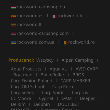
rockworld-carpshop.hu
|
rockworld.es
rockworld.fr
|
|
rockworld.lt
|
rockworld-carpshop.com
|
rockworld.com.ua
rockworld.ro
|
Producenci:
Wszyscy
Alpen Camping
|
|
Aqua Products
Aqua VU
AVID CARP
|
|
Boatman
BoilieRoller
BROS
|
|
|
|
Carp Fishing Poland
CARP MARKER
|
|
Carp Old School
Carp Porter
|
|
Carp Seeds
Carp Spirit
Carprus
|
|
|
CC Moore
Cygnet
DAM
Deeper
|
|
|
|
Delkim
Delphin
DUDI BAIT
|
|
|
|
|