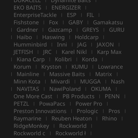
DURACELL
Dynamite Baits
EKO BAITS
ENERGIZER
|
|
EnterpriseTackle
ESP
FIL
|
|
|
Fishstone
Fox
GABY
Gamakatsu
|
|
|
Gardner
Gazcamp
GREYS
GURU
|
|
|
|
Haibo
Haswing
Holdcarp
|
|
|
|
Humminbird
Inni
JAG
JAXON
|
|
|
|
JETFISH
JRC
Karel Nikl
Karp Max
|
|
|
Kiana Carp
Kolibri
Korda
|
|
|
|
Korum
Kryston
KUMU
Lowrance
|
|
|
Mainline
Massive Baits
Matrix
|
|
|
|
Minn Kota
Mivardi
MUGGA
Nash
|
|
|
NAVITAS
NawiPoland
OKUMA
|
|
|
|
One More Cast
PB Products
PENN
|
|
|
PETZL
PowaPacs
Power Pro
|
|
|
Preston Innovations
Prologic
Pros
|
|
|
Raymarine
Reuben Heaton
Rhino
|
|
|
RidgeMonkey
Rockworld
|
|
Rockworld c
Rockworld ł
|
|