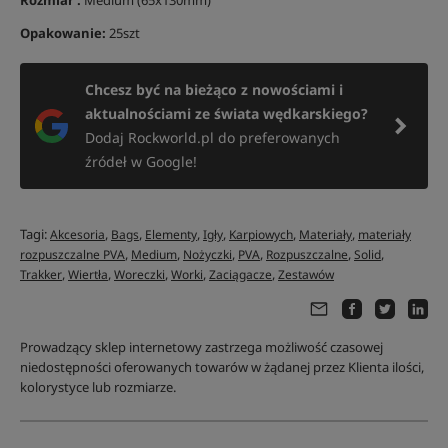
Rozmiar :
Medium (65x130mm)
Opakowanie:
25szt
Chcesz być na bieżąco z nowościami i
aktualnościami ze świata wędkarskiego?
Dodaj Rockworld.pl do preferowanych
źródeł w Google!
Tagi:
,
,
,
,
,
,
Akcesoria
Bags
Elementy
Igły
Karpiowych
Materiały
materiały
,
,
,
,
,
,
rozpuszczalne PVA
Medium
Nożyczki
PVA
Rozpuszczalne
Solid
,
,
,
,
,
Trakker
Wiertła
Woreczki
Worki
Zaciągacze
Zestawów
Prowadzący sklep internetowy zastrzega możliwość czasowej
niedostępności oferowanych towarów w żądanej przez Klienta ilości,
kolorystyce lub rozmiarze.