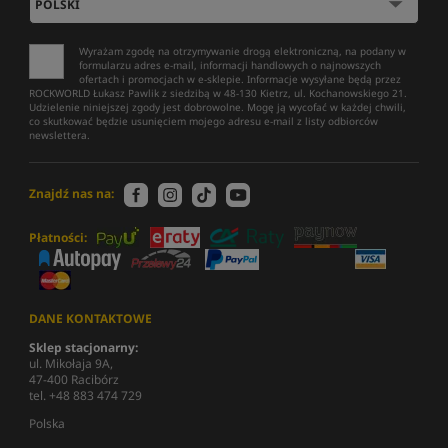
Wyrażam zgodę na otrzymywanie drogą elektroniczną, na podany w
formularzu adres e-mail, informacji handlowych o najnowszych
ofertach i promocjach w e-sklepie. Informacje wysyłane będą przez
ROCKWORLD Łukasz Pawlik z siedzibą w 48-130 Kietrz, ul. Kochanowskiego 21.
Udzielenie niniejszej zgody jest dobrowolne. Mogę ją wycofać w każdej chwili,
co skutkować będzie usunięciem mojego adresu e-mail z listy odbiorców
newslettera.
Znajdź nas na:
Płatności:
DANE KONTAKTOWE
Sklep stacjonarny:
ul. Mikołaja 9A,
47-400 Racibórz
tel. +48 883 474 729
Polska