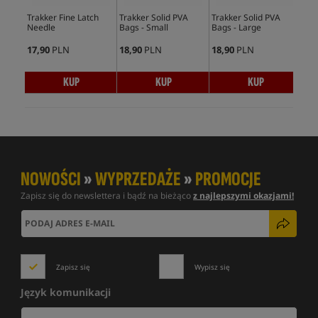
Trakker Fine Latch
Trakker Solid PVA
Trakker Solid PVA
Tra
Needle
Bags - Small
Bags - Large
Sy
17,90
PLN
18,90
PLN
18,90
PLN
54,
KUP
KUP
KUP
NOWOŚCI
»
WYPRZEDAŻE
»
PROMOCJE
Zapisz się do newslettera i bądź na bieżąco
z najlepszymi okazjami!
Zapisz się
Wypisz się
Język komunikacji