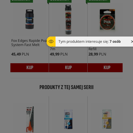
Fox Edges Rapide Pva
Fox Edges PVA Mesh
Fox Edges PVA Mesh
Fox
Tym produktem interesuje się:
7 osób
System Fast Melt
System - Slow Melt
System - Slow Melt
Bag
7m
Refill
Refi
45,49
PLN
49,99
PLN
28,99
PLN
17,
KUP
KUP
KUP
PRODUKTY Z TEJ SAMEJ SERII
Bes