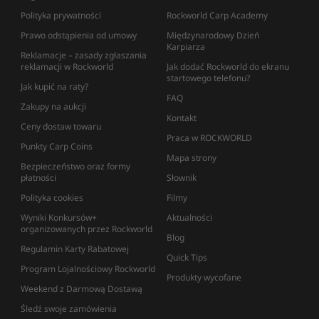
Polityka prywatności
Rockworld Carp Academy
Prawo odstąpienia od umowy
Międzynarodowy Dzień
Karpiarza
Reklamacje – zasady zgłaszania
reklamacji w Rockworld
Jak dodać Rockworld do ekranu
startowego telefonu?
Jak kupić na raty?
FAQ
Zakupy na aukcji
Kontakt
Ceny dostaw towaru
Praca w ROCKWORLD
Punkty Carp Coins
Mapa strony
Bezpieczeństwo oraz formy
płatności
Słownik
Polityka cookies
Filmy
Wyniki Konkursów+
Aktualności
organizowanych przez Rockworld
Blog
Regulamin Karty Rabatowej
Quick Tips
Program Lojalnościowy Rockworld
Produkty wycofane
Weekend z Darmową Dostawą
Śledź swoje zamówienia