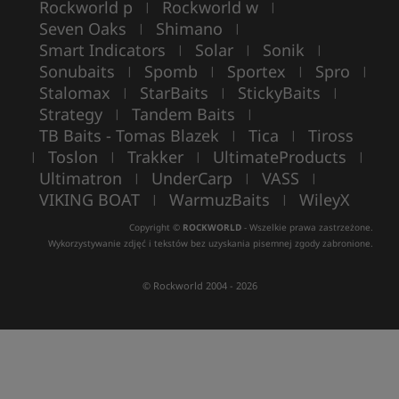
Rockworld p
Rockworld w
|
|
Seven Oaks
Shimano
|
|
Smart Indicators
Solar
Sonik
|
|
|
Sonubaits
Spomb
Sportex
Spro
|
|
|
|
Stalomax
StarBaits
StickyBaits
|
|
|
Strategy
Tandem Baits
|
|
TB Baits - Tomas Blazek
Tica
Tiross
|
|
Toslon
Trakker
UltimateProducts
|
|
|
|
Ultimatron
UnderCarp
VASS
|
|
|
VIKING BOAT
WarmuzBaits
WileyX
|
|
Copyright ©
ROCKWORLD
- Wszelkie prawa zastrzeżone.
Wykorzystywanie zdjęć i tekstów bez uzyskania pisemnej zgody zabronione.
© Rockworld 2004 - 2026