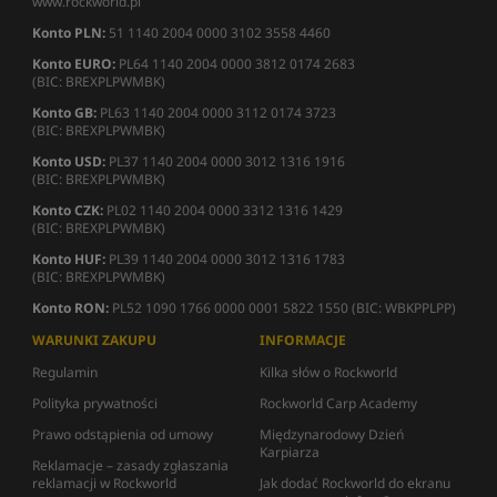
www.rockworld.pl
Konto PLN:
51 1140 2004 0000 3102 3558 4460
Konto EURO:
PL64 1140 2004 0000 3812 0174 2683
(BIC: BREXPLPWMBK)
Konto GB:
PL63 1140 2004 0000 3112 0174 3723
(BIC: BREXPLPWMBK)
Konto USD:
PL37 1140 2004 0000 3012 1316 1916
(BIC: BREXPLPWMBK)
Konto CZK:
PL02 1140 2004 0000 3312 1316 1429
(BIC: BREXPLPWMBK)
Konto HUF:
PL39 1140 2004 0000 3012 1316 1783
(BIC: BREXPLPWMBK)
Konto RON:
PL52 1090 1766 0000 0001 5822 1550 (BIC: WBKPPLPP)
WARUNKI ZAKUPU
INFORMACJE
Regulamin
Kilka słów o Rockworld
Polityka prywatności
Rockworld Carp Academy
Prawo odstąpienia od umowy
Międzynarodowy Dzień
Karpiarza
Reklamacje – zasady zgłaszania
reklamacji w Rockworld
Jak dodać Rockworld do ekranu