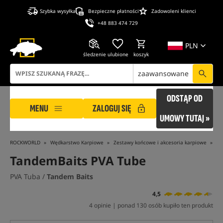
Szybka wysyłka
Bezpieczne płatności
Zadowoleni klienci
+48 883 474 729
PLN
śledzenie
ulubione
koszyk
zaawansowane
ODSTĄP OD
MENU
ZALOGUJ SIĘ
UMOWY TUTAJ »
ROCKWORLD
Wędkarstwo Karpiowe
Zestawy końcowe i akcesoria karpiowe
Ma
TandemBaits PVA Tube
PVA Tuba /
Tandem Baits
4,5
4 opinie | ponad 130 osób kupiło ten produkt