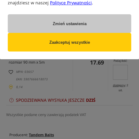
znajdziesz w naszej
Polityce Prywatności
.
Opcja
Cena PLN
Ilość
13.59
rozmiar 65mm x 5m
Zmień ustawienia
Brak
produktu
MPN: 03930
powiadom
EAN: 5907666689622
Zaakceptuj wszystkie
mnie
o dostępności
0,11
17.69
Podaj ilość:
rozmiar 90 mm x 5m
MPN: 03657
EAN: 5907666618073
dostępny
: 2
0,14
szt.
SPODZIEWANA WYSYŁKA JESZCZE
DZIŚ
Wszystkie podane ceny zawierają podatek VAT
Producent:
Tandem Baits