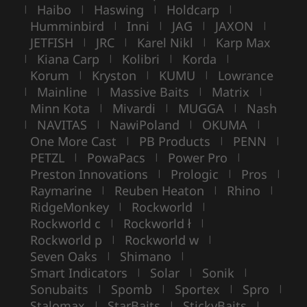
Haibo
Haswing
Holdcarp
|
|
|
|
Humminbird
Inni
JAG
JAXON
|
|
|
|
JETFISH
JRC
Karel Nikl
Karp Max
|
|
|
Kiana Carp
Kolibri
Korda
|
|
|
|
Korum
Kryston
KUMU
Lowrance
|
|
|
Mainline
Massive Baits
Matrix
|
|
|
|
Minn Kota
Mivardi
MUGGA
Nash
|
|
|
NAVITAS
NawiPoland
OKUMA
|
|
|
|
One More Cast
PB Products
PENN
|
|
|
PETZL
PowaPacs
Power Pro
|
|
|
Preston Innovations
Prologic
Pros
|
|
|
Raymarine
Reuben Heaton
Rhino
|
|
|
RidgeMonkey
Rockworld
|
|
Rockworld c
Rockworld ł
|
|
Rockworld p
Rockworld w
|
|
Seven Oaks
Shimano
|
|
Smart Indicators
Solar
Sonik
|
|
|
Sonubaits
Spomb
Sportex
Spro
|
|
|
|
Stalomax
StarBaits
StickyBaits
|
|
|