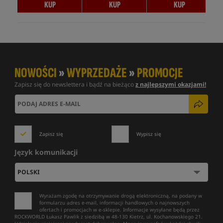
KUP
KUP
KUP
NOWOŚCI
»
WYPRZEDAŻE
»
PROMOCJE
Zapisz się do newslettera i bądź na bieżąco
z najlepszymi okazjami!
Zapisz się
Wypisz się
Język komunikacji
Wyrażam zgodę na otrzymywanie drogą elektroniczną, na podany w
formularzu adres e-mail, informacji handlowych o najnowszych
ofertach i promocjach w e-sklepie. Informacje wysyłane będą przez
ROCKWORLD Łukasz Pawlik z siedzibą w 48-130 Kietrz, ul. Kochanowskiego 21.