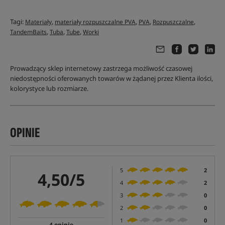
Tagi:
,
,
,
,
Materiały
materiały rozpuszczalne PVA
PVA
Rozpuszczalne
,
,
,
TandemBaits
Tuba
Tube
Worki
Prowadzący sklep internetowy zastrzega możliwość czasowej
niedostępności oferowanych towarów w żądanej przez Klienta ilości,
kolorystyce lub rozmiarze.
OPINIE
5
2
4,50/5
4
2
3
0
2
0
1
0
4 opinie