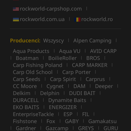
rockworld-carpshop.com
|
rockworld.com.ua
rockworld.ro
|
Producenci:
Wszyscy
Alpen Camping
|
|
Aqua Products
Aqua VU
AVID CARP
|
|
Boatman
BoilieRoller
BROS
|
|
|
|
Carp Fishing Poland
CARP MARKER
|
|
Carp Old School
Carp Porter
|
|
Carp Seeds
Carp Spirit
Carprus
|
|
|
CC Moore
Cygnet
DAM
Deeper
|
|
|
|
Delkim
Delphin
DUDI BAIT
|
|
|
DURACELL
Dynamite Baits
|
|
EKO BAITS
ENERGIZER
|
|
EnterpriseTackle
ESP
FIL
|
|
|
Fishstone
Fox
GABY
Gamakatsu
|
|
|
Gardner
Gazcamp
GREYS
GURU
|
|
|
|