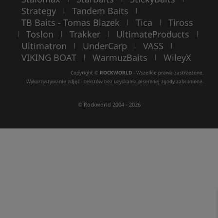
Strategy
Tandem Baits
|
|
TB Baits - Tomas Blazek
Tica
Tiross
|
|
Toslon
Trakker
UltimateProducts
|
|
|
|
Ultimatron
UnderCarp
VASS
|
|
|
VIKING BOAT
WarmuzBaits
WileyX
|
|
Copyright ©
ROCKWORLD
- Wszelkie prawa zastrzeżone.
Wykorzystywanie zdjęć i tekstów bez uzyskania pisemnej zgody zabronione.
© Rockworld 2004 - 2026