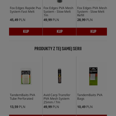
Fox Edges Rapide Pva
Fox Edges PVA Mesh
Fox Edges PVA Mesh
Fox
System Fast Melt
System - Slow Melt
System - Slow Melt
Bag
7m
Refill
Refi
45,49
PLN
49,99
PLN
28,99
PLN
17,
KUP
KUP
KUP
PRODUKTY Z TEJ SAMEJ SERII
Bes
TandemBaits PVA
Avid Carp Transfer
TandemBaits PVA
Tan
Tube Perforated
PVA Mesh System
Bags
Bag
25mm / 7m
13,59
PLN
49,99
PLN
10,49
PLN
10,