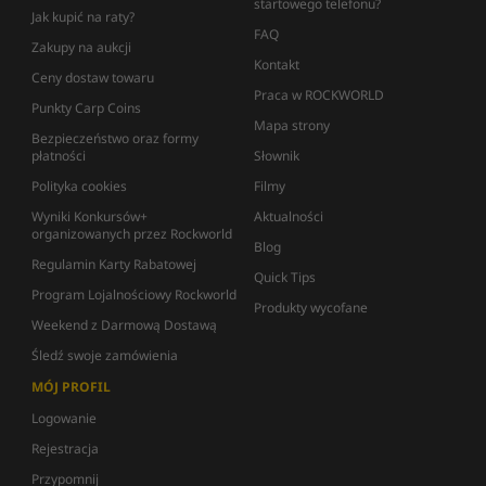
startowego telefonu?
Jak kupić na raty?
FAQ
Zakupy na aukcji
Kontakt
Ceny dostaw towaru
Praca w ROCKWORLD
Punkty Carp Coins
Mapa strony
Bezpieczeństwo oraz formy
płatności
Słownik
Polityka cookies
Filmy
Wyniki Konkursów+
Aktualności
organizowanych przez Rockworld
Blog
Regulamin Karty Rabatowej
Quick Tips
Program Lojalnościowy Rockworld
Produkty wycofane
Weekend z Darmową Dostawą
Śledź swoje zamówienia
MÓJ PROFIL
Logowanie
Rejestracja
Przypomnij