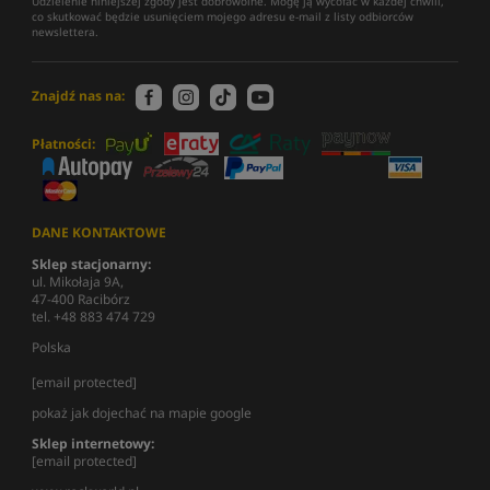
Udzielenie niniejszej zgody jest dobrowolne. Mogę ją wycofać w każdej chwili,
co skutkować będzie usunięciem mojego adresu e-mail z listy odbiorców
newslettera.
Znajdź nas na:
Płatności:
DANE KONTAKTOWE
Sklep stacjonarny:
ul. Mikołaja 9A,
47-400 Racibórz
tel. +48 883 474 729
Polska
[email protected]
pokaż jak dojechać na mapie google
Sklep internetowy:
[email protected]