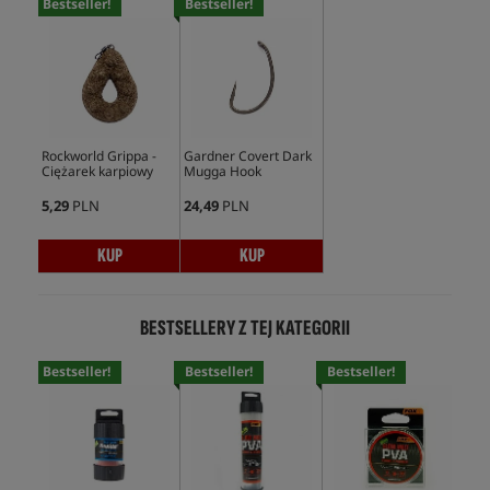
Bestseller!
Bestseller!
Rockworld Grippa -
Gardner Covert Dark
Ciężarek karpiowy
Mugga Hook
5,29
PLN
24,49
PLN
KUP
KUP
BESTSELLERY Z TEJ KATEGORII
Bestseller!
Bestseller!
Bestseller!
Bes