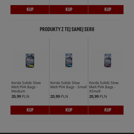
KUP
KUP
KUP
PRODUKTY Z TEJ SAMEJ SERII
Korda Solidz Slow
Korda Solidz Slow
Korda Solidz Slow
Nas
Melt PVA Bags -
Melt PVA Bags - Small
Melt PVA Bags -
PVA
Medium
XSmall
Mel
20,99
PLN
20,99
PLN
20,99
PLN
19,
KUP
KUP
KUP