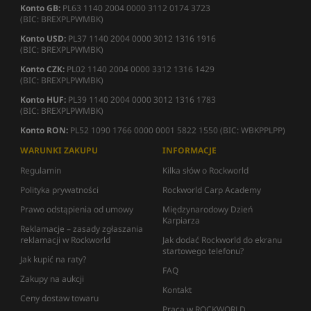
Konto GB:
PL63 1140 2004 0000 3112 0174 3723
(BIC: BREXPLPWMBK)
Konto USD:
PL37 1140 2004 0000 3012 1316 1916
(BIC: BREXPLPWMBK)
Konto CZK:
PL02 1140 2004 0000 3312 1316 1429
(BIC: BREXPLPWMBK)
Konto HUF:
PL39 1140 2004 0000 3012 1316 1783
(BIC: BREXPLPWMBK)
Konto RON:
PL52 1090 1766 0000 0001 5822 1550 (BIC: WBKPPLPP)
WARUNKI ZAKUPU
INFORMACJE
Regulamin
Kilka słów o Rockworld
Polityka prywatności
Rockworld Carp Academy
Prawo odstąpienia od umowy
Międzynarodowy Dzień
Karpiarza
Reklamacje – zasady zgłaszania
reklamacji w Rockworld
Jak dodać Rockworld do ekranu
startowego telefonu?
Jak kupić na raty?
FAQ
Zakupy na aukcji
Kontakt
Ceny dostaw towaru
Praca w ROCKWORLD