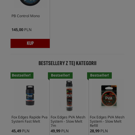
PB Control Mono
145,00
PLN
KUP
BESTSELLERY Z TEJ KATEGORII
Bestseller!
Bestseller!
Bestseller!
Bes
Fox Edges Rapide Pva
Fox Edges PVA Mesh
Fox Edges PVA Mesh
Fox
System Fast Melt
System - Slow Melt
System - Slow Melt
Bag
7m
Refill
Refi
45,49
PLN
49,99
PLN
28,99
PLN
17,