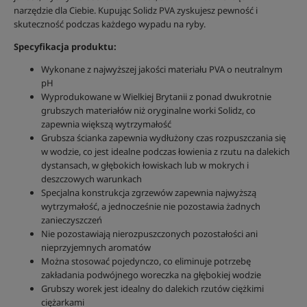
narzędzie dla Ciebie. Kupując Solidz PVA zyskujesz pewność i
skuteczność podczas każdego wypadu na ryby.
Specyfikacja produktu:
Wykonane z najwyższej jakości materiału PVA o neutralnym
pH
Wyprodukowane w Wielkiej Brytanii z ponad dwukrotnie
grubszych materiałów niż oryginalne worki Solidz, co
zapewnia większą wytrzymałość
Grubsza ścianka zapewnia wydłużony czas rozpuszczania się
w wodzie, co jest idealne podczas łowienia z rzutu na dalekich
dystansach, w głębokich łowiskach lub w mokrych i
deszczowych warunkach
Specjalna konstrukcja zgrzewów zapewnia najwyższą
wytrzymałość, a jednocześnie nie pozostawia żadnych
zanieczyszczeń
Nie pozostawiają nierozpuszczonych pozostałości ani
nieprzyjemnych aromatów
Można stosować pojedynczo, co eliminuje potrzebę
zakładania podwójnego woreczka na głębokiej wodzie
Grubszy worek jest idealny do dalekich rzutów ciężkimi
ciężarkami