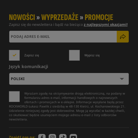
NOWOŚCI
»
WYPRZEDAŻE
»
PROMOCJE
Zapisz się do newslettera i bądź na bieżąco
z najlepszymi okazjami!
Zapisz się
Wypisz się
Język komunikacji
Wyrażam zgodę na otrzymywanie drogą elektroniczną, na podany w
formularzu adres e-mail, informacji handlowych o najnowszych
ofertach i promocjach w e-sklepie. Informacje wysyłane będą przez
ROCKWORLD Łukasz Pawlik z siedzibą w 48-130 Kietrz, ul. Kochanowskiego 21.
Udzielenie niniejszej zgody jest dobrowolne. Mogę ją wycofać w każdej chwili,
co skutkować będzie usunięciem mojego adresu e-mail z listy odbiorców
newslettera.
Znajdź nas na: