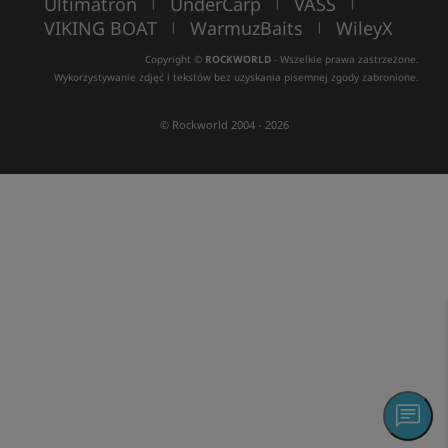
Ultimatron
UnderCarp
VASS
|
|
|
VIKING BOAT
WarmuzBaits
WileyX
|
|
Copyright ©
ROCKWORLD
- Wszelkie prawa zastrzeżone.
Wykorzystywanie zdjęć i tekstów bez uzyskania pisemnej zgody zabronione.
© Rockworld 2004 - 2026