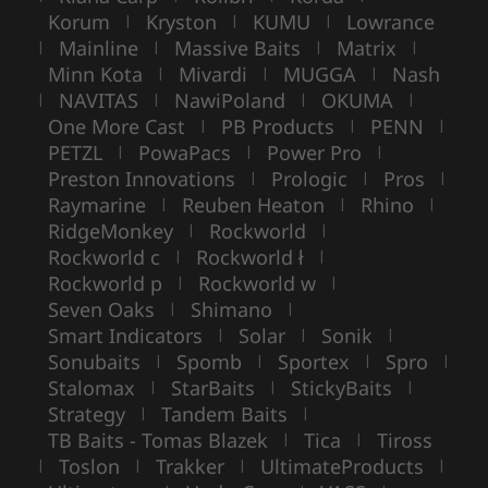
Korum
Kryston
KUMU
Lowrance
|
|
|
Mainline
Massive Baits
Matrix
|
|
|
|
Minn Kota
Mivardi
MUGGA
Nash
|
|
|
NAVITAS
NawiPoland
OKUMA
|
|
|
|
One More Cast
PB Products
PENN
|
|
|
PETZL
PowaPacs
Power Pro
|
|
|
Preston Innovations
Prologic
Pros
|
|
|
Raymarine
Reuben Heaton
Rhino
|
|
|
RidgeMonkey
Rockworld
|
|
Rockworld c
Rockworld ł
|
|
Rockworld p
Rockworld w
|
|
Seven Oaks
Shimano
|
|
Smart Indicators
Solar
Sonik
|
|
|
Sonubaits
Spomb
Sportex
Spro
|
|
|
|
Stalomax
StarBaits
StickyBaits
|
|
|
Strategy
Tandem Baits
|
|
TB Baits - Tomas Blazek
Tica
Tiross
|
|
Toslon
Trakker
UltimateProducts
|
|
|
|