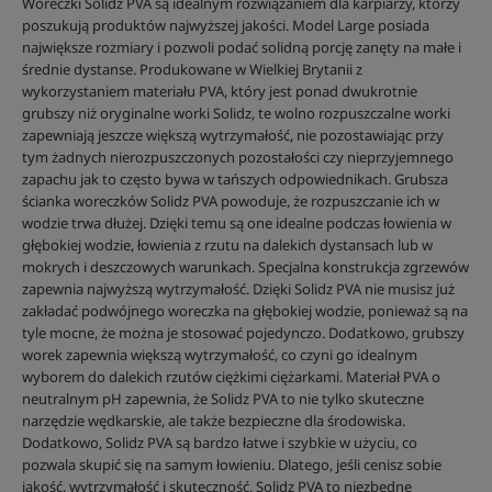
Woreczki Solidz PVA są idealnym rozwiązaniem dla karpiarzy, którzy
poszukują produktów najwyższej jakości. Model Large posiada
największe rozmiary i pozwoli podać solidną porcję zanęty na małe i
średnie dystanse. Produkowane w Wielkiej Brytanii z
wykorzystaniem materiału PVA, który jest ponad dwukrotnie
grubszy niż oryginalne worki Solidz, te wolno rozpuszczalne worki
zapewniają jeszcze większą wytrzymałość, nie pozostawiając przy
tym żadnych nierozpuszczonych pozostałości czy nieprzyjemnego
zapachu jak to często bywa w tańszych odpowiednikach. Grubsza
ścianka woreczków Solidz PVA powoduje, że rozpuszczanie ich w
wodzie trwa dłużej. Dzięki temu są one idealne podczas łowienia w
głębokiej wodzie, łowienia z rzutu na dalekich dystansach lub w
mokrych i deszczowych warunkach. Specjalna konstrukcja zgrzewów
zapewnia najwyższą wytrzymałość. Dzięki Solidz PVA nie musisz już
zakładać podwójnego woreczka na głębokiej wodzie, ponieważ są na
tyle mocne, że można je stosować pojedynczo. Dodatkowo, grubszy
worek zapewnia większą wytrzymałość, co czyni go idealnym
wyborem do dalekich rzutów ciężkimi ciężarkami. Materiał PVA o
neutralnym pH zapewnia, że Solidz PVA to nie tylko skuteczne
narzędzie wędkarskie, ale także bezpieczne dla środowiska.
Dodatkowo, Solidz PVA są bardzo łatwe i szybkie w użyciu, co
pozwala skupić się na samym łowieniu. Dlatego, jeśli cenisz sobie
jakość, wytrzymałość i skuteczność, Solidz PVA to niezbędne