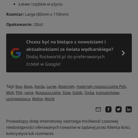
Łatwe i szybkie w użyciu
Rozmiar:
Large (85mm x 110mm)
Opakowanie:
20szt
Chcesz być na bieżąco z nowościami i
aktualnościami ze świata wędkarskiego?
Dodaj Rockworld.pl do preferowanych
źródeł w Google!
Tagi:
,
,
,
,
,
,
Bag
Bags
Korda
Large
Materiały
materiały rozpuszczalne PVA
,
,
,
,
,
,
,
,
Melt
PVA
ramą
Rozpuszczalne
Slow
Solidz
Torba
transportowa
,
,
usztywniającą
Wolno
Worki
Prowadzący sklep internetowy zastrzega możliwość czasowej
niedostępności oferowanych towarów w żądanej przez Klienta ilości,
kolorystyce lub rozmiarze.