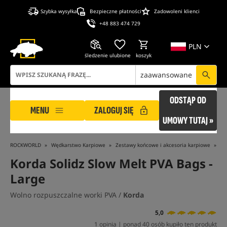
Szybka wysyłka
Bezpieczne płatności
Zadowoleni klienci
+48 883 474 729
PLN
śledzenie
ulubione
koszyk
zaawansowane
ODSTĄP OD
MENU
ZALOGUJ SIĘ
UMOWY TUTAJ »
ROCKWORLD
Wędkarstwo Karpiowe
Zestawy końcowe i akcesoria karpiowe
Ma
Korda Solidz Slow Melt PVA Bags -
Large
Wolno rozpuszczalne worki PVA /
Korda
5,0
1 opinia | ponad 40 osób kupiło ten produkt