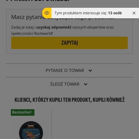
Tym produktem interesuje się:
13 osób
Masz pytanie dotyczące tego produktu?
Zadaj je tutaj i
uzyskaj odpowiedź
naszych ekspertów oraz
społeczności Rockworld!
ZAPYTAJ
PYTANIE O TOWAR
ŚLEDŹ TOWAR
KLIENCI, KTÓRZY KUPILI TEN PRODUKT, KUPILI RÓWNIEŻ
Bestseller!