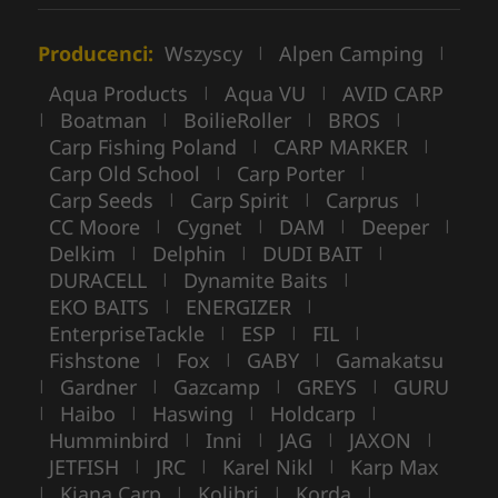
Producenci:
Wszyscy
Alpen Camping
|
|
Aqua Products
Aqua VU
AVID CARP
|
|
Boatman
BoilieRoller
BROS
|
|
|
|
Carp Fishing Poland
CARP MARKER
|
|
Carp Old School
Carp Porter
|
|
Carp Seeds
Carp Spirit
Carprus
|
|
|
CC Moore
Cygnet
DAM
Deeper
|
|
|
|
Delkim
Delphin
DUDI BAIT
|
|
|
DURACELL
Dynamite Baits
|
|
EKO BAITS
ENERGIZER
|
|
EnterpriseTackle
ESP
FIL
|
|
|
Fishstone
Fox
GABY
Gamakatsu
|
|
|
Gardner
Gazcamp
GREYS
GURU
|
|
|
|
Haibo
Haswing
Holdcarp
|
|
|
|
Humminbird
Inni
JAG
JAXON
|
|
|
|
JETFISH
JRC
Karel Nikl
Karp Max
|
|
|
Kiana Carp
Kolibri
Korda
|
|
|
|