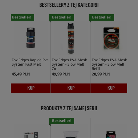
BESTSELLERY Z TEJ KATEGORII
Bestseller!
Bestseller!
Bestseller!
Bes
Fox Edges Rapide Pva
Fox Edges PVA Mesh
Fox Edges PVA Mesh
Fox
System Fast Melt
System - Slow Melt
System - Slow Melt
Bag
7m
Refill
Refi
45,49
PLN
49,99
PLN
28,99
PLN
17,
KUP
KUP
KUP
PRODUKTY Z TEJ SAMEJ SERII
Bestseller!