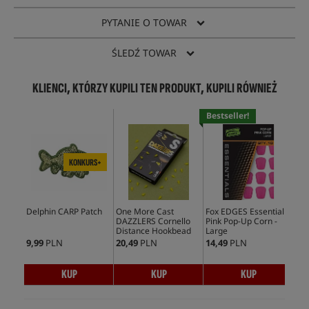
PYTANIE O TOWAR
ŚLEDŹ TOWAR
KLIENCI, KTÓRZY KUPILI TEN PRODUKT, KUPILI RÓWNIEŻ
Bestseller!
KONKURS+
Delphin CARP Patch
One More Cast
Fox EDGES Essential
DAZZLERS Cornello
Pink Pop-Up Corn -
Distance Hookbead
Large
9,99
PLN
20,49
PLN
14,49
PLN
KUP
KUP
KUP