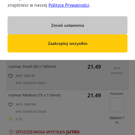
znajdziesz w naszej
Polityce Prywatności
.
Zmień ustawienia
tylko produkty na
"naszym magazynie"
(część opcji mogła zostać ukryta przez wybrany sposób filtrowania)
Zaakceptuj wszystkie
Opcja
Cena PLN
Ilość
21.49
rozmiar Small (60 x 100mm)
Brak
produktu
MPN: OMCFBS
EAN: 5060939130631
21.49
Podaj ilość:
rozmiar Medium (75 x 110mm)
MPN: OMCFBM
EAN: 5060939130648
dostępny
: 2
0,18
szt.
SPODZIEWANA WYSYŁKA
JUTRO