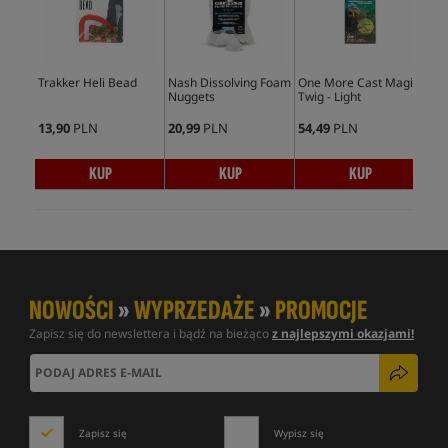
Trakker Heli Bead
Nash Dissolving Foam
One More Cast Magic
One
Nuggets
Twig - Light
Twi
13,90
PLN
20,99
PLN
54,49
PLN
54,
KUP
KUP
KUP
NOWOŚCI
»
WYPRZEDAŻE
»
PROMOCJE
Zapisz się do newslettera i bądź na bieżąco
z najlepszymi okazjami!
Zapisz się
Wypisz się