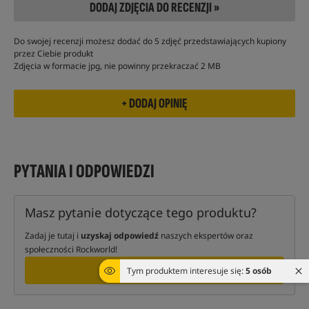
DODAJ ZDJĘCIA DO RECENZJI »
Do swojej recenzji możesz dodać do 5 zdjęć przedstawiających kupiony
przez Ciebie produkt
Zdjęcia w formacie jpg, nie powinny przekraczać 2 MB
PYTANIA I ODPOWIEDZI
Masz pytanie dotyczące tego produktu?
Zadaj je tutaj i
uzyskaj odpowiedź
naszych ekspertów oraz
społeczności Rockworld!
ZAPYTAJ
Tym produktem interesuje się:
5 osób