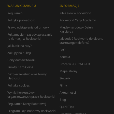
WARUNKI ZAKUPU
INFORMACJE
Regulamin
Kilka słów o Rockworld
Polityka prywatności
Rockworld Carp Academy
Prawo odstąpienia od umowy
Międzynarodowy Dzień
Karpiarza
Reklamacje – zasady zgłaszania
reklamacji w Rockworld
Jak dodać Rockworld do ekranu
startowego telefonu?
Jak kupić na raty?
FAQ
Zakupy na aukcji
Kontakt
Ceny dostaw towaru
Praca w ROCKWORLD
Punkty Carp Coins
Mapa strony
Bezpieczeństwo oraz formy
płatności
Słownik
Polityka cookies
Filmy
Wyniki Konkursów+
Aktualności
organizowanych przez Rockworld
Blog
Regulamin Karty Rabatowej
Quick Tips
Program Lojalnościowy Rockworld
Produkty wycofane