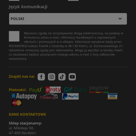
Język komunikacji
Wyrażam zgodę na otrzymywanie drogą elektroniczną, na podany w
formularzu adres e-mail, informacji handlowych o najnowszych
ofertach i promocjach w e-sklepie. Informacje wysyłane będą przez
ROCKWORLD Łukasz Pawlik z siedzibą w 48-130 Kietrz, ul. Kochanowskiego 21.
Udzielenie niniejszej zgody jest dobrowolne. Mogę ją wycofać w każdej chwili,
co skutkować będzie usunięciem mojego adresu e-mail z listy odbiorców
newslettera.
Znajdź nas na:
Płatności:
DANE KONTAKTOWE
Sklep stacjonarny:
ul. Mikołaja 9A,
47-400 Racibórz