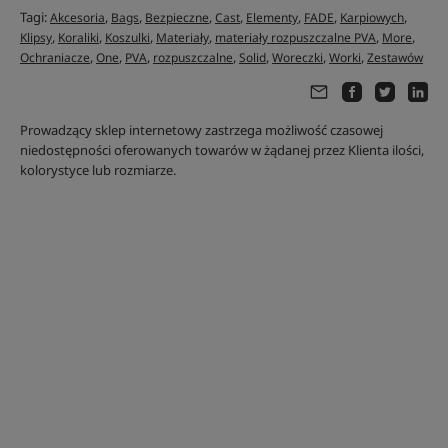
Tagi:
,
,
,
,
,
,
,
Akcesoria
Bags
Bezpieczne
Cast
Elementy
FADE
Karpiowych
,
,
,
,
,
,
Klipsy
Koraliki
Koszulki
Materiały
materiały rozpuszczalne PVA
More
,
,
,
,
,
,
,
Ochraniacze
One
PVA
rozpuszczalne
Solid
Woreczki
Worki
Zestawów
Prowadzący sklep internetowy zastrzega możliwość czasowej
niedostępności oferowanych towarów w żądanej przez Klienta ilości,
kolorystyce lub rozmiarze.