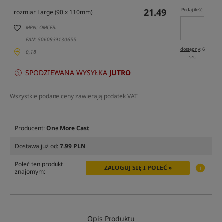
21.49
Podaj ilość:
rozmiar Large (90 x 110mm)
MPN: OMCFBL
EAN: 5060939130655
dostępny
: 6
0,18
szt.
SPODZIEWANA WYSYŁKA
JUTRO
Wszystkie podane ceny zawierają podatek VAT
Producent:
One More Cast
Dostawa już od:
7.99 PLN
Poleć ten produkt
ZALOGUJ SIĘ I POLEĆ »
znajomym:
Opis Produktu