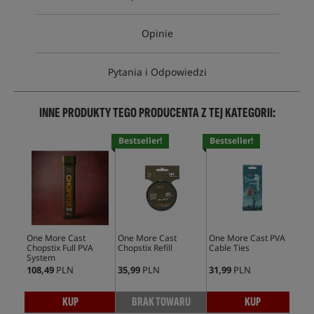
Opinie
Pytania i Odpowiedzi
INNE PRODUKTY TEGO PRODUCENTA Z TEJ KATEGORII:
Bestseller!
Bestseller!
One More Cast
One More Cast
One More Cast PVA
One
Chopstix Full PVA
Chopstix Refill
Cable Ties
PVA
System
108,49
PLN
35,99
PLN
31,99
PLN
32,
KUP
BRAK TOWARU
KUP