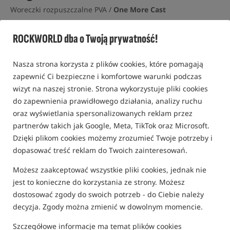
Woreczki rozpuszczalne PVA /
One More Cast
0,0
ROCKWORLD dba o Twoją prywatność!
0 opinii | ponad 40 osób kupiło ten produkt
Bestseller!
Nasza strona korzysta z plików cookies, które pomagają
zapewnić Ci bezpieczne i komfortowe warunki podczas
wizyt na naszej stronie. Strona wykorzystuje pliki cookies
do zapewnienia prawidłowego działania, analizy ruchu
oraz wyświetlania spersonalizowanych reklam przez
partnerów takich jak Google, Meta, TikTok oraz Microsoft.
Dzięki plikom cookies możemy zrozumieć Twoje potrzeby i
dopasować treść reklam do Twoich zainteresowań.
Możesz zaakceptować wszystkie pliki cookies, jednak nie
jest to konieczne do korzystania ze strony. Możesz
dostosować zgody do swoich potrzeb - do Ciebie należy
decyzja. Zgody można zmienić w dowolnym momencie.
Szczegółowe informacje ma temat plików cookies