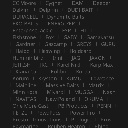
CC Moore
Cygnet
DAM
Deeper
|
|
|
|
Delkim
Delphin
DUDI BAIT
|
|
|
DURACELL
Dynamite Baits
|
|
EKO BAITS
ENERGIZER
|
|
EnterpriseTackle
ESP
FIL
|
|
|
Fishstone
Fox
GABY
Gamakatsu
|
|
|
Gardner
Gazcamp
GREYS
GURU
|
|
|
|
Haibo
Haswing
Holdcarp
|
|
|
|
Humminbird
Inni
JAG
JAXON
|
|
|
|
JETFISH
JRC
Karel Nikl
Karp Max
|
|
|
Kiana Carp
Kolibri
Korda
|
|
|
|
Korum
Kryston
KUMU
Lowrance
|
|
|
Mainline
Massive Baits
Matrix
|
|
|
|
Minn Kota
Mivardi
MUGGA
Nash
|
|
|
NAVITAS
NawiPoland
OKUMA
|
|
|
|
One More Cast
PB Products
PENN
|
|
|
PETZL
PowaPacs
Power Pro
|
|
|
Preston Innovations
Prologic
Pros
|
|
|
Raymarine
Reuben Heaton
Rhino
|
|
|