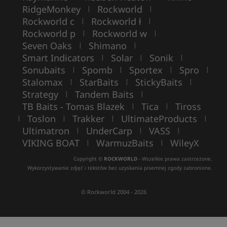
RidgeMonkey
Rockworld
|
|
Rockworld c
Rockworld ł
|
|
Rockworld p
Rockworld w
|
|
Seven Oaks
Shimano
|
|
Smart Indicators
Solar
Sonik
|
|
|
Sonubaits
Spomb
Sportex
Spro
|
|
|
|
Stalomax
StarBaits
StickyBaits
|
|
|
Strategy
Tandem Baits
|
|
TB Baits - Tomas Blazek
Tica
Tiross
|
|
Toslon
Trakker
UltimateProducts
|
|
|
|
Ultimatron
UnderCarp
VASS
|
|
|
VIKING BOAT
WarmuzBaits
WileyX
|
|
Copyright ©
ROCKWORLD
- Wszelkie prawa zastrzeżone.
Wykorzystywanie zdjęć i tekstów bez uzyskania pisemnej zgody zabronione.
© Rockworld 2004 - 2026