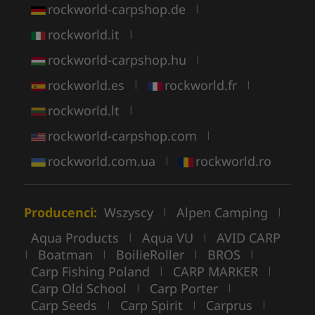
rockworld-carpshop.de
|
rockworld.it
|
rockworld-carpshop.hu
|
rockworld.es
rockworld.fr
|
|
rockworld.lt
|
rockworld-carpshop.com
|
rockworld.com.ua
rockworld.ro
|
Producenci:
Wszyscy
Alpen Camping
|
|
Aqua Products
Aqua VU
AVID CARP
|
|
Boatman
BoilieRoller
BROS
|
|
|
|
Carp Fishing Poland
CARP MARKER
|
|
Carp Old School
Carp Porter
|
|
Carp Seeds
Carp Spirit
Carprus
|
|
|