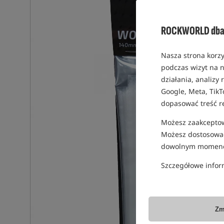
ROCKWORLD dba 
Nasza strona korzy
podczas wizyt na n
działania, analizy
Google, Meta, TikT
dopasować treść r
Możesz zaakceptowa
Możesz dostosować
dowolnym momenc
Szczegółowe infor
Zm