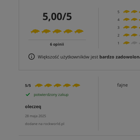
5,00/5
5
4
3
2
1
6 opinii
Większość użytkowników jest
bardzo zadowolon
fajne
5/5
potwierdzony zakup
oleczeq
28 maja 2025
dodane na rockworld.pl