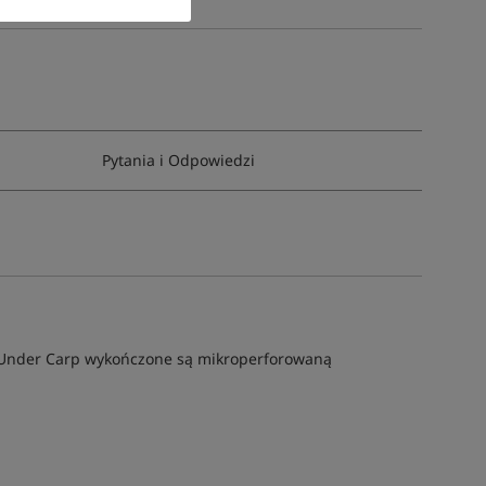
Pytania i Odpowiedzi
i Under Carp wykończone są mikroperforowaną