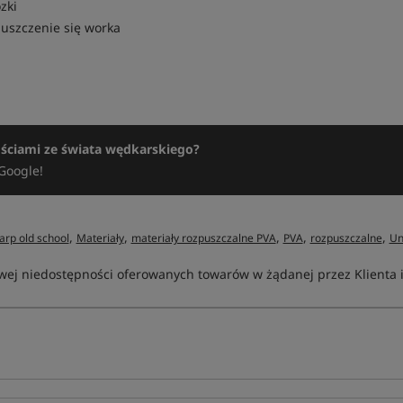
zki
uszczenie się worka
ościami ze świata wędkarskiego?
Google!
,
,
,
,
,
arp old school
Materiały
materiały rozpuszczalne PVA
PVA
rozpuszczalne
Un
ej niedostępności oferowanych towarów w żądanej przez Klienta ilo