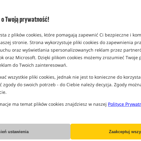
Opcja
rozmiar 140mm x 85mm
o Twoją prywatność!
MPN: UC521
EAN: 5902721606910
sta z plików cookies, które pomagają zapewnić Ci bezpieczne i ko
0,15
aszej stronie. Strona wykorzystuje pliki cookies do zapewnienia p
W
SPODZIEWANA WYSYŁKA
 ruchu oraz wyświetlania spersonalizowanych reklam przez partneró
ok oraz Microsoft. Dzięki plikom cookies możemy zrozumieć Twoje p
eklam do Twoich zainteresowań.
Wszystkie podane ceny zawierają pod
ć wszystkie pliki cookies, jednak nie jest to konieczne do korzysta
 zgody do swoich potrzeb - do Ciebie należy decyzja. Zgody możn
ie.
macje ma temat plików cookies znajdziesz w naszej
Polityce Prywat
Producent:
UnderCarp
Dostawa już od:
7.99 PLN
ień ustawienia
Zaakceptuj wszy
Poleć ten produkt znajomym: