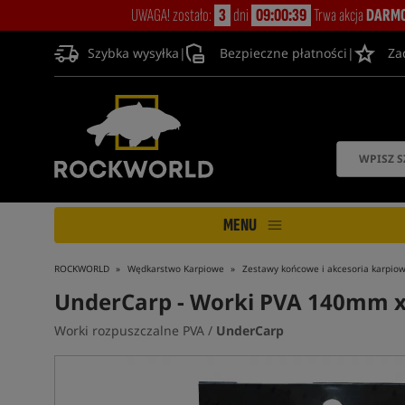
UWAGA! zostało:
3
dni
09:00:38
Trwa akcja
DARMO
Szybka wysyłka
|
Bezpieczne płatności
|
Za
MENU
ROCKWORLD
Wędkarstwo Karpiowe
Zestawy końcowe i akcesoria karpio
UnderCarp
- Worki PVA 140mm x
Worki rozpuszczalne PVA /
UnderCarp