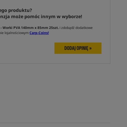
ego produktu?
enzja może pomóc innym w wyborze!
 - Worki PVA 140mm x 85mm 25szt.
i zdobądź dodatkowe
ie lojalnościowym
Carp-Coins!
DODAJ OPINIĘ »
Tym produktem interesują się:
4 osoby