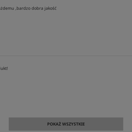
ażdemu ,bardzo dobra jakość
ukt!
POKAŻ WSZYSTKIE