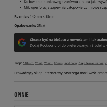
Do łowienia punktowego zarówno z rzutu jak i wywó
Mikroperforacja zapewnia całopowierzchniowe rozp
Rozmiar:
140mm x 85mm
Opakowanie:
25szt
Chcesz być na bieżąco z nowościami i aktualn
Dodaj Rockworld.pl do preferowanych źródeł w 
Tagi:
,
,
,
,
,
,
140mm
25szt
25szt.
85mm
avid carp
Carp Freaks series
c
Prowadzący sklep internetowy zastrzega możliwość czasow
OPINIE