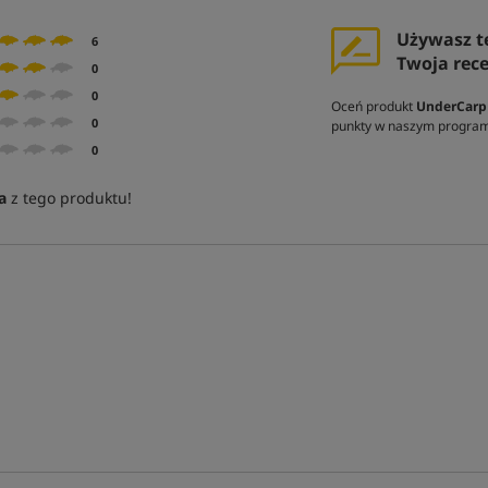
Używasz t
6
Twoja rec
0
0
Oceń produkt
UnderCarp
0
punkty w naszym program
0
a
z tego produktu!