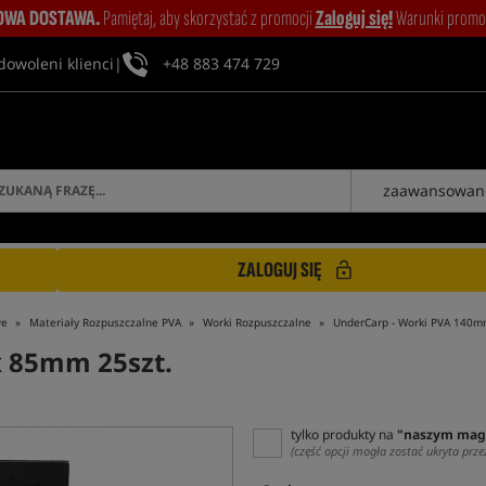
WA DOSTAWA.
Pamiętaj, aby skorzystać z promocji
Zaloguj się!
Warunki promocj
dowoleni klienci
|
+48 883 474 729
zaawansowan
ZALOGUJ SIĘ
we
Materiały Rozpuszczalne PVA
Worki Rozpuszczalne
UnderCarp - Worki PVA 140m
 85mm 25szt.
tylko produkty na
"naszym mag
(część opcji mogła zostać ukryta prze