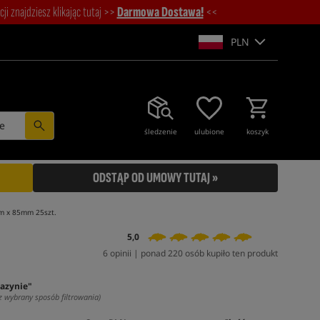
i znajdziesz klikając tutaj >>
Darmowa Dostawa!
<<
PLN
e
śledzenie
ulubione
koszyk
ODSTĄP OD UMOWY TUTAJ »
m x 85mm 25szt.
5,0
6 opinii | ponad 220 osób kupiło ten produkt
azynie"
z wybrany sposób filtrowania)