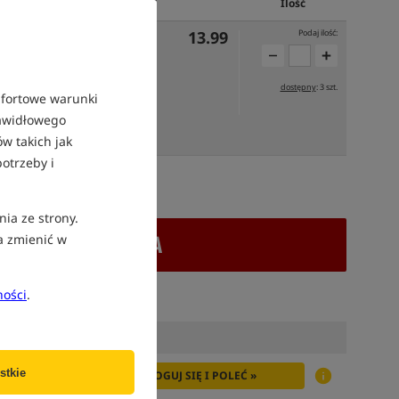
Cena PLN
Ilość
13.99
Podaj ilość:
dostępny
: 3 szt.
mfortowe warunki
rawidłowego
 PONIEDZIAŁEK
w takich jak
otrzeby i
atek VAT
nia ze strony.
+ DODAJ DO KOSZYKA
a zmienić w
ności
.
stkie
ZALOGUJ SIĘ I POLEĆ »