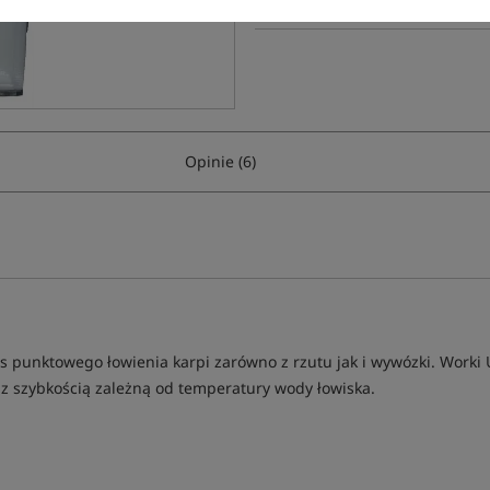
Opinie (6)
 punktowego łowienia karpi zarówno z rzutu jak i wywózki. Work
ę z szybkością zależną od temperatury wody łowiska.