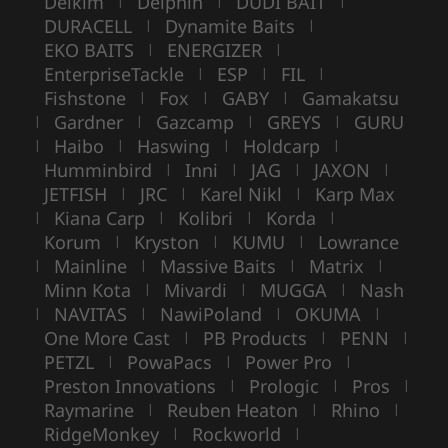
Delkim
Delphin
DUDI BAIT
|
|
|
DURACELL
Dynamite Baits
|
|
EKO BAITS
ENERGIZER
|
|
EnterpriseTackle
ESP
FIL
|
|
|
Fishstone
Fox
GABY
Gamakatsu
|
|
|
Gardner
Gazcamp
GREYS
GURU
|
|
|
|
Haibo
Haswing
Holdcarp
|
|
|
|
Humminbird
Inni
JAG
JAXON
|
|
|
|
JETFISH
JRC
Karel Nikl
Karp Max
|
|
|
Kiana Carp
Kolibri
Korda
|
|
|
|
Korum
Kryston
KUMU
Lowrance
|
|
|
Mainline
Massive Baits
Matrix
|
|
|
|
Minn Kota
Mivardi
MUGGA
Nash
|
|
|
NAVITAS
NawiPoland
OKUMA
|
|
|
|
One More Cast
PB Products
PENN
|
|
|
PETZL
PowaPacs
Power Pro
|
|
|
Preston Innovations
Prologic
Pros
|
|
|
Raymarine
Reuben Heaton
Rhino
|
|
|
RidgeMonkey
Rockworld
|
|