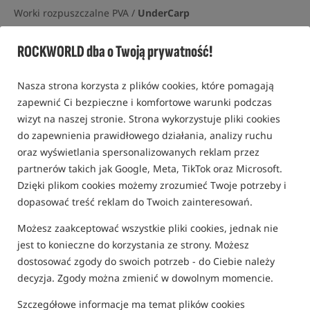
Worki rozpuszczalne PVA /
UnderCarp
5,0
ROCKWORLD dba o Twoją prywatność!
7 opinii | ponad 220 osób kupiło ten produkt
Bestseller!
Nasza strona korzysta z plików cookies, które pomagają
zapewnić Ci bezpieczne i komfortowe warunki podczas
wizyt na naszej stronie. Strona wykorzystuje pliki cookies
do zapewnienia prawidłowego działania, analizy ruchu
oraz wyświetlania spersonalizowanych reklam przez
partnerów takich jak Google, Meta, TikTok oraz Microsoft.
Dzięki plikom cookies możemy zrozumieć Twoje potrzeby i
dopasować treść reklam do Twoich zainteresowań.
Możesz zaakceptować wszystkie pliki cookies, jednak nie
jest to konieczne do korzystania ze strony. Możesz
dostosować zgody do swoich potrzeb - do Ciebie należy
decyzja. Zgody można zmienić w dowolnym momencie.
Szczegółowe informacje ma temat plików cookies