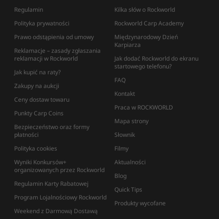
Regulamin
Kilka słów o Rockworld
Polityka prywatności
Rockworld Carp Academy
Prawo odstąpienia od umowy
Międzynarodowy Dzień
Karpiarza
Reklamacje – zasady zgłaszania
reklamacji w Rockworld
Jak dodać Rockworld do ekranu
startowego telefonu?
Jak kupić na raty?
FAQ
Zakupy na aukcji
Kontakt
Ceny dostaw towaru
Praca w ROCKWORLD
Punkty Carp Coins
Mapa strony
Bezpieczeństwo oraz formy
płatności
Słownik
Polityka cookies
Filmy
Wyniki Konkursów+
Aktualności
organizowanych przez Rockworld
Blog
Regulamin Karty Rabatowej
Quick Tips
Program Lojalnościowy Rockworld
Produkty wycofane
Weekend z Darmową Dostawą