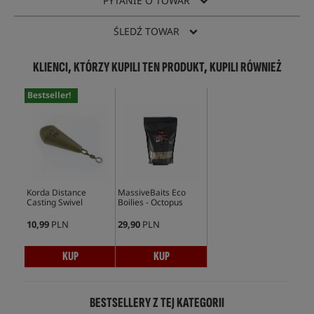
PYTANIE O TOWAR
ŚLEDŹ TOWAR
KLIENCI, KTÓRZY KUPILI TEN PRODUKT, KUPILI RÓWNIEŻ
Bestseller!
Korda Distance
MassiveBaits Eco
Casting Swivel
Boilies - Octopus
10,99
PLN
29,90
PLN
KUP
KUP
BESTSELLERY Z TEJ KATEGORII