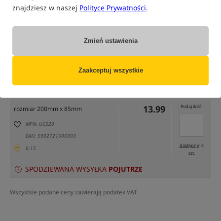
znajdziesz w naszej
Polityce Prywatności
.
Zmień ustawienia
tylko produkty na
"naszym magazynie"
Zaakceptuj wszystkie
(część opcji mogła zostać ukryta przez wybrany sposób filtrowania)
Opcja
Cena PLN
Ilość
13.99
Podaj ilość:
rozmiar 200mm x 85mm
MPN: UC520
EAN: 5902721606903
dostępny
: 4
0,15
szt.
SPODZIEWANA WYSYŁKA
POJUTRZE
Wszystkie podane ceny zawierają podatek VAT