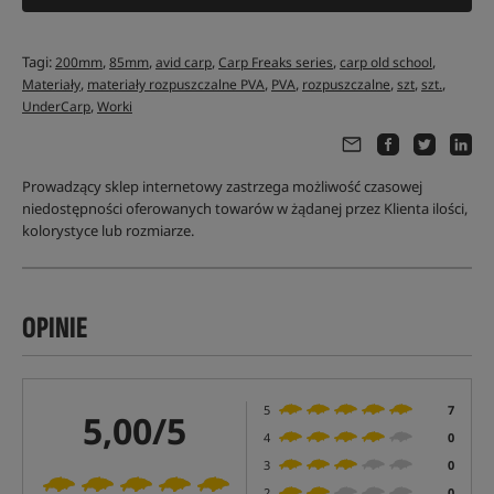
Tagi:
,
,
,
,
,
200mm
85mm
avid carp
Carp Freaks series
carp old school
,
,
,
,
,
,
Materiały
materiały rozpuszczalne PVA
PVA
rozpuszczalne
szt
szt.
,
UnderCarp
Worki
Prowadzący sklep internetowy zastrzega możliwość czasowej
niedostępności oferowanych towarów w żądanej przez Klienta ilości,
kolorystyce lub rozmiarze.
OPINIE
5
7
5,00/5
4
0
3
0
2
0