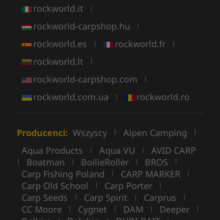
rockworld.it
|
rockworld-carpshop.hu
|
rockworld.es
rockworld.fr
|
|
rockworld.lt
|
rockworld-carpshop.com
|
rockworld.com.ua
rockworld.ro
|
Producenci:
Wszyscy
Alpen Camping
|
|
Aqua Products
Aqua VU
AVID CARP
|
|
Boatman
BoilieRoller
BROS
|
|
|
|
Carp Fishing Poland
CARP MARKER
|
|
Carp Old School
Carp Porter
|
|
Carp Seeds
Carp Spirit
Carprus
|
|
|
CC Moore
Cygnet
DAM
Deeper
|
|
|
|