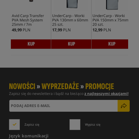
Avid Carp Transfer
UnderCarp - Worki
UnderCarp - Worki
Und
PVA Mesh System
PVA 130mm x 60mm
PVA 150mm x 75mm
PV
25mm / 7m
25 szt.
20 szt.
25s
49,99
PLN
17,99
PLN
12,99
PLN
13,
KUP
KUP
KUP
NOWOŚCI
»
WYPRZEDAŻE
»
PROMOCJE
Zapisz się do newslettera i bądź na bieżąco
z najlepszymi okazjami!
Zapisz się
Wypisz się
Język komunikacji