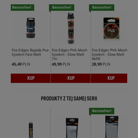
Bestseller!
Bestseller!
Bestseller!
Bes
Fox Edges Rapide Pva
Fox Edges PVA Mesh
Fox Edges PVA Mesh
Fox
System Fast Melt
System - Slow Melt
System - Slow Melt
Bag
7m
Refill
Refi
45,49
PLN
49,99
PLN
28,99
PLN
17,
KUP
KUP
KUP
PRODUKTY Z TEJ SAMEJ SERII
Bestseller!