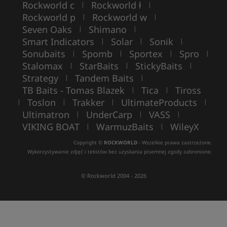
Rockworld c
Rockworld ł
|
|
Rockworld p
Rockworld w
|
|
Seven Oaks
Shimano
|
|
Smart Indicators
Solar
Sonik
|
|
|
Sonubaits
Spomb
Sportex
Spro
|
|
|
|
Stalomax
StarBaits
StickyBaits
|
|
|
Strategy
Tandem Baits
|
|
TB Baits - Tomas Blazek
Tica
Tiross
|
|
Toslon
Trakker
UltimateProducts
|
|
|
|
Ultimatron
UnderCarp
VASS
|
|
|
VIKING BOAT
WarmuzBaits
WileyX
|
|
Copyright ©
ROCKWORLD
- Wszelkie prawa zastrzeżone.
Wykorzystywanie zdjęć i tekstów bez uzyskania pisemnej zgody zabronione.
© Rockworld 2004 - 2026