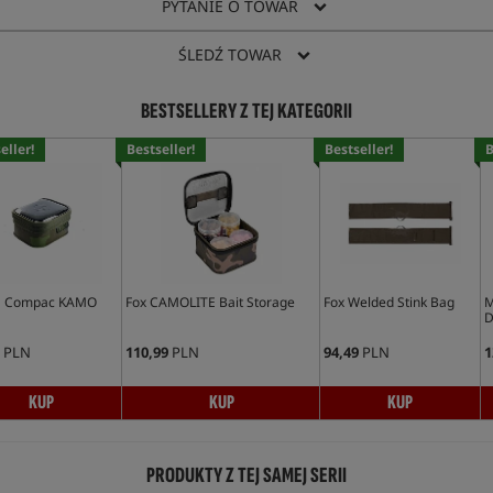
PYTANIE O TOWAR
ŚLEDŹ TOWAR
BESTSELLERY Z TEJ KATEGORII
eller!
Bestseller!
Bestseller!
B
a Compac KAMO
Fox CAMOLITE Bait Storage
Fox Welded Stink Bag
M
D
PLN
110,99
PLN
94,49
PLN
1
KUP
KUP
KUP
PRODUKTY Z TEJ SAMEJ SERII