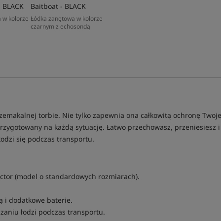
- BLACK
Baitboat - BLACK
 w kolorze
Łódka zanętowa w kolorze
czarnym z echosondą
emakalnej torbie. Nie tylko zapewnia ona całkowitą ochronę Twojej
rzygotowany na każdą sytuację. Łatwo przechowasz, przeniesiesz i
kodzi się podczas transportu.
tor (model o standardowych rozmiarach).
 i dodatkowe baterie.
aniu łodzi podczas transportu.