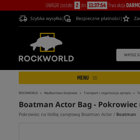
UWAGA! zostało:
2
dni
11:37:53
Trwa akcja
DARMO
Szybka wysyłka
|
Bezpieczne płatności
|
Za
MENU
ROCKWORLD
Wędkarstwo Karpiowe
Transport i organizacja sprzętu
T
Boatman Actor Bag
- Pokrowiec
Pokrowiec na łódkę zanętową Boatman Actor /
Boatman