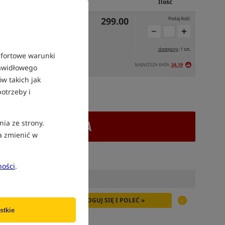
Cena PLN
Ilość
299.00
Podaj ilość:
dostępny
: 1 szt.
mfortowe warunki
NAJNIŻSZA RATA:
34.19
OJUTRZE
rawidłowego
w takich jak
otrzeby i
atek VAT
nia ze strony.
+ DODAJ DO KOSZYKA
a zmienić w
ności
.
ZALOGUJ SIĘ I POLEĆ »
stkie