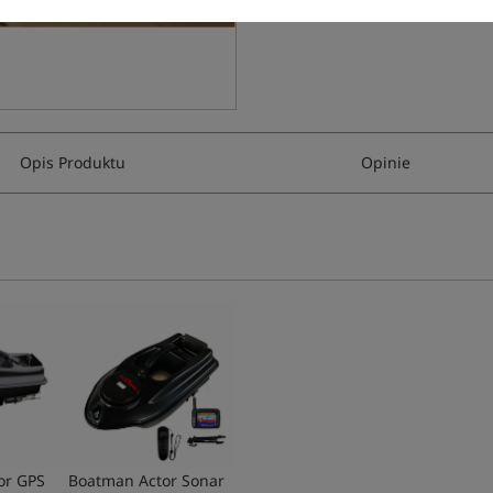
Opis Produktu
Opinie
or GPS
Boatman Actor Sonar