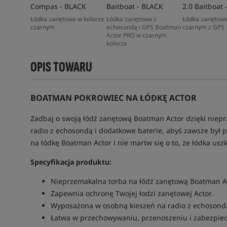
Compas - BLACK
Baitboat - BLACK
2.0 Baitboat 
Łódka zanętowa w kolorze
Łódka zanętowa z
Łódka zanętowa
czarnym
echosondą i GPS Boatman
czarnym z GPS
Actor PRO w czarnym
kolorze
OPIS TOWARU
BOATMAN POKROWIEC NA ŁÓDKĘ ACTOR
Zadbaj o swoją łódź zanętową Boatman Actor dzięki nieprz
radio z echosondą i dodatkowe baterie, abyś zawsze był p
na łódkę Boatman Actor i nie martw się o to, że łódka usz
Specyfikacja produktu:
Nieprzemakalna torba na łódź zanętową Boatman Ac
Zapewnia ochronę Twojej łodzi zanętowej Actor.
Wyposażona w osobną kieszeń na radio z echosondą
Łatwa w przechowywaniu, przenoszeniu i zabezpiecz