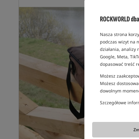
ROCKWORLD dba 
Nasza strona korzy
podczas wizyt na n
działania, analizy
Google, Meta, TikT
dopasować treść r
Możesz zaakceptowa
Możesz dostosować
dowolnym momenc
Szczegółowe infor
Zm