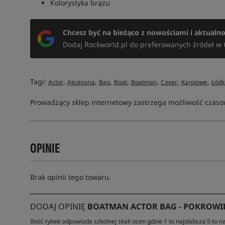
Kolorystyka brązu
Chcesz być na bieżąco z nowościami i aktualn
Dodaj Rockworld.pl do preferowanych źródeł w 
Tagi:
,
,
,
,
,
,
,
Actor
Akcesoria
Bag
Boat
Boatman
Cover
Karpiowe
Łódk
Prowadzący sklep internetowy zastrzega możliwość czasow
OPINIE
Brak opinii tego towaru.
DODAJ OPINIĘ
BOATMAN ACTOR BAG - POKROWI
Ilość rybek odpowiada szkolnej skali ocen gdzie 1 to najsłabsza 5 to na