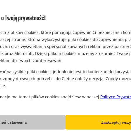
Opcja
Standard
o Twoją prywatność!
EAN: 200000075651
1,37
sta z plików cookies, które pomagają zapewnić Ci bezpieczne i ko
SPODZIEWANA WYSYŁKA
P
aszej stronie. Strona wykorzystuje pliki cookies do zapewnienia p
 ruchu oraz wyświetlania spersonalizowanych reklam przez partneró
ok oraz Microsoft. Dzięki plikom cookies możemy zrozumieć Twoje p
Wszystkie podane ceny zawierają pod
eklam do Twoich zainteresowań.
ć wszystkie pliki cookies, jednak nie jest to konieczne do korzysta
 zgody do swoich potrzeb - do Ciebie należy decyzja. Zgody możn
ie.
Producent:
Boatman
macje ma temat plików cookies znajdziesz w naszej
Polityce Prywat
Dostawa już od:
7.99 PLN
Poleć ten produkt znajomym:
ień ustawienia
Zaakceptuj wszy