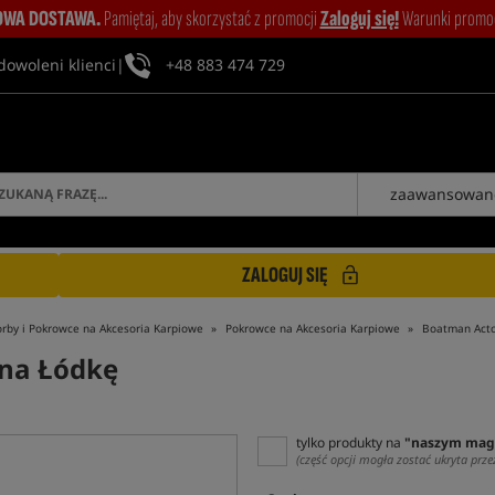
WA DOSTAWA.
Pamiętaj, aby skorzystać z promocji
Zaloguj się!
Warunki promocj
dowoleni klienci
|
+48 883 474 729
zaawansowan
ZALOGUJ SIĘ
orby i Pokrowce na Akcesoria Karpiowe
Pokrowce na Akcesoria Karpiowe
Boatman Acto
 na Łódkę
tylko produkty na
"naszym mag
(część opcji mogła zostać ukryta prze