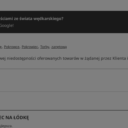
ościami ze świata wędkarskiego?
Google!
,
,
,
,
ę
Pokrowce
Pokrowiec
Torby
zanętową
ej niedostępności oferowanych towarów w żądanej przez Klienta ilo
EC NA ŁÓDKĘ
jlepsza.