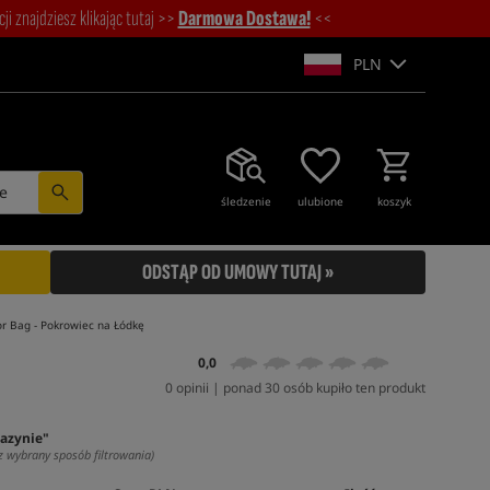
i znajdziesz klikając tutaj >>
Darmowa Dostawa!
<<
PLN
e
śledzenie
ulubione
koszyk
ODSTĄP OD UMOWY TUTAJ »
r Bag - Pokrowiec na Łódkę
0,0
0 opinii | ponad 30 osób kupiło ten produkt
azynie"
z wybrany sposób filtrowania)