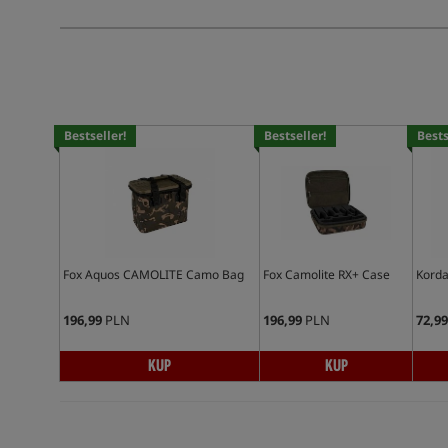
Bestseller!
Bestseller!
Bests
Fox Aquos CAMOLITE Camo Bag
Fox Camolite RX+ Case
Kord
196,99
PLN
196,99
PLN
72,99
KUP
KUP