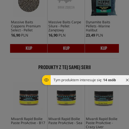
Massive Baits
Massive Baits Carpe
Dynamite Baits
Dyn
Coppens Premium
Silure - Pellet
Pellets -Marine
Pel
Select - Pellet
Zanętowy
Halibut
Zanętowy
16,90
PLN
16,90
PLN
23,49
PLN
38,
KUP
KUP
KUP
PRODUKTY Z TEJ SAMEJ SERII
Tym produktem interesuje się:
14 osób
Mivardi Rapid Boilie
Mivardi Rapid Boilie
Mivardi Rapid Boilie
Miv
Paste ProActive - B17
Paste ProActive - Sea
Paste ProActive -
Pas
Crazy Liver
Pin