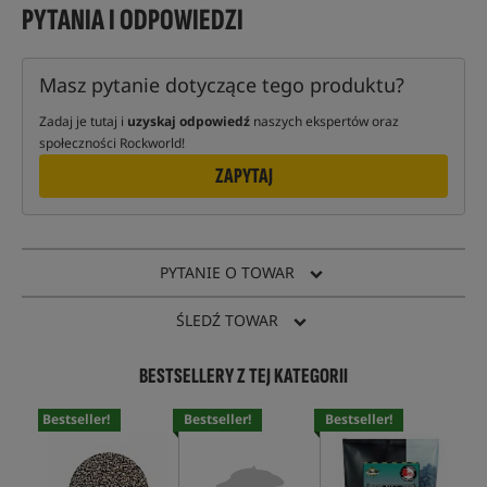
PYTANIA I ODPOWIEDZI
Masz pytanie dotyczące tego produktu?
Zadaj je tutaj i
uzyskaj odpowiedź
naszych ekspertów oraz
społeczności Rockworld!
ZAPYTAJ
PYTANIE O TOWAR
ŚLEDŹ TOWAR
BESTSELLERY Z TEJ KATEGORII
Bestseller!
Bestseller!
Bestseller!
Bes