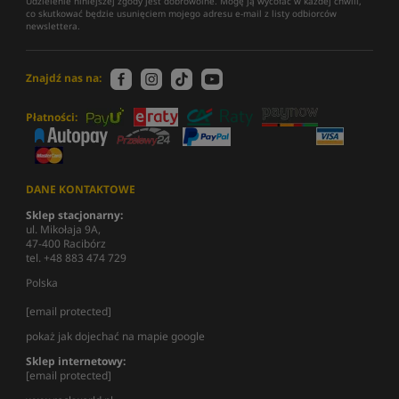
Udzielenie niniejszej zgody jest dobrowolne. Mogę ją wycofać w każdej chwili,
co skutkować będzie usunięciem mojego adresu e-mail z listy odbiorców
newslettera.
Znajdź nas na:
Płatności:
DANE KONTAKTOWE
Sklep stacjonarny:
ul. Mikołaja 9A,
47-400 Racibórz
tel. +48 883 474 729
Polska
[email protected]
pokaż jak dojechać na mapie google
Sklep internetowy:
[email protected]