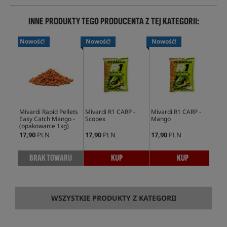
INNE PRODUKTY TEGO PRODUCENTA Z TEJ KATEGORII:
Nowość!
Nowość!
Nowość!
No
Mivardi Rapid Pellets
Mivardi R1 CARP -
Mivardi R1 CARP -
Miv
Easy Catch Mango -
Scopex
Mango
Eas
(opakowanie 1kg)
(op
17,90
PLN
17,90
PLN
17,90
PLN
41,
BRAK TOWARU
KUP
KUP
WSZYSTKIE PRODUKTY Z KATEGORII