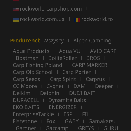
rockworld-carpshop.com
|
rockworld.com.ua
rockworld.ro
|
Producenci:
Wszyscy
Alpen Camping
|
|
Aqua Products
Aqua VU
AVID CARP
|
|
Boatman
BoilieRoller
BROS
|
|
|
|
Carp Fishing Poland
CARP MARKER
|
|
Carp Old School
Carp Porter
|
|
Carp Seeds
Carp Spirit
Carprus
|
|
|
CC Moore
Cygnet
DAM
Deeper
|
|
|
|
Delkim
Delphin
DUDI BAIT
|
|
|
DURACELL
Dynamite Baits
|
|
EKO BAITS
ENERGIZER
|
|
EnterpriseTackle
ESP
FIL
|
|
|
Fishstone
Fox
GABY
Gamakatsu
|
|
|
Gardner
Gazcamp
GREYS
GURU
|
|
|
|