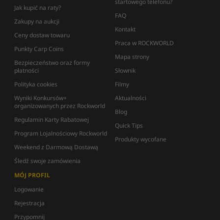
startowego telefonu?
Jak kupić na raty?
FAQ
Zakupy na aukcji
Kontakt
Ceny dostaw towaru
Praca w ROCKWORLD
Punkty Carp Coins
Mapa strony
Bezpieczeństwo oraz formy
płatności
Słownik
Polityka cookies
Filmy
Wyniki Konkursów+
Aktualności
organizowanych przez Rockworld
Blog
Regulamin Karty Rabatowej
Quick Tips
Program Lojalnościowy Rockworld
Produkty wycofane
Weekend z Darmową Dostawą
Śledź swoje zamówienia
MÓJ PROFIL
Logowanie
Rejestracja
Przypomnij