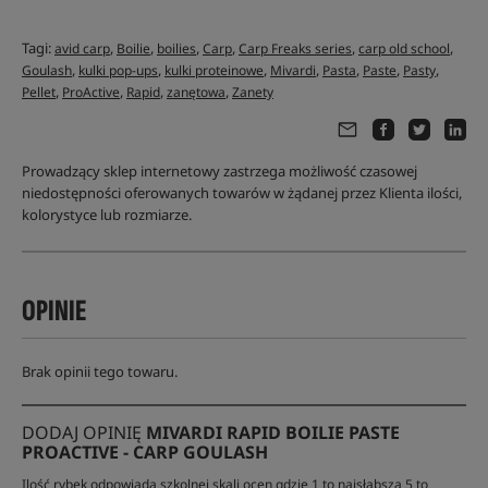
Tagi:
,
,
,
,
,
,
avid carp
Boilie
boilies
Carp
Carp Freaks series
carp old school
,
,
,
,
,
,
,
Goulash
kulki pop-ups
kulki proteinowe
Mivardi
Pasta
Paste
Pasty
,
,
,
,
Pellet
ProActive
Rapid
zanętowa
Zanety
Prowadzący sklep internetowy zastrzega możliwość czasowej
niedostępności oferowanych towarów w żądanej przez Klienta ilości,
kolorystyce lub rozmiarze.
OPINIE
Brak opinii tego towaru.
DODAJ OPINIĘ
MIVARDI RAPID BOILIE PASTE
PROACTIVE - CARP GOULASH
Ilość rybek odpowiada szkolnej skali ocen gdzie 1 to najsłabsza 5 to