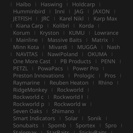
Haibo
Haswing
Holdcarp
|
|
|
|
Humminbird
Inni
JAG
JAXON
|
|
|
|
JETFISH
JRC
Karel Nikl
Karp Max
|
|
|
Kiana Carp
Kolibri
Korda
|
|
|
|
Korum
Kryston
KUMU
Lowrance
|
|
|
Mainline
Massive Baits
Matrix
|
|
|
|
Minn Kota
Mivardi
MUGGA
Nash
|
|
|
NAVITAS
NawiPoland
OKUMA
|
|
|
|
One More Cast
PB Products
PENN
|
|
|
PETZL
PowaPacs
Power Pro
|
|
|
Preston Innovations
Prologic
Pros
|
|
|
Raymarine
Reuben Heaton
Rhino
|
|
|
RidgeMonkey
Rockworld
|
|
Rockworld c
Rockworld ł
|
|
Rockworld p
Rockworld w
|
|
Seven Oaks
Shimano
|
|
Smart Indicators
Solar
Sonik
|
|
|
Sonubaits
Spomb
Sportex
Spro
|
|
|
|
Stalomax
StarBaits
StickyBaits
|
|
|