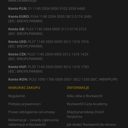
www.rockworld.pl
Konto PLN:
51 1140 2004 0000 3102 3558 4460
Konto EURO:
PL64 1140 2004 0000 3812 0174 2683
(BIC: BREXPLPWMBK)
Konto GB:
PL63 1140 2004 0000 3112 0174 3723
(BIC: BREXPLPWMBK)
Konto USD:
PL37 1140 2004 0000 3012 1316 1916
(BIC: BREXPLPWMBK)
Konto CZK:
PL02 1140 2004 0000 3312 1316 1429
(BIC: BREXPLPWMBK)
Konto HUF:
PL39 1140 2004 0000 3012 1316 1783
(BIC: BREXPLPWMBK)
Konto RON:
PL52 1090 1766 0000 0001 5822 1550 (BIC: WBKPPLPP)
WARUNKI ZAKUPU
INFORMACJE
Regulamin
Kilka słów o Rockworld
Polityka prywatności
Rockworld Carp Academy
Prawo odstąpienia od umowy
Międzynarodowy Dzień
Karpiarza
Reklamacje – zasady zgłaszania
reklamacji w Rockworld
Jak dodać Rockworld do ekranu