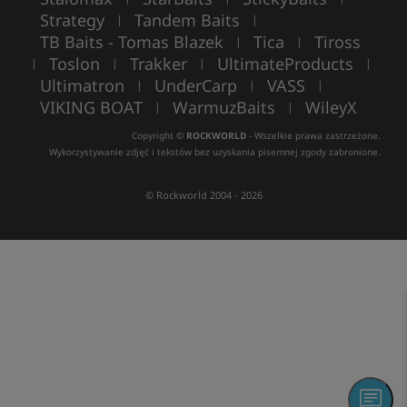
Strategy
Tandem Baits
|
|
TB Baits - Tomas Blazek
Tica
Tiross
|
|
Toslon
Trakker
UltimateProducts
|
|
|
|
Ultimatron
UnderCarp
VASS
|
|
|
VIKING BOAT
WarmuzBaits
WileyX
|
|
Copyright ©
ROCKWORLD
- Wszelkie prawa zastrzeżone.
Wykorzystywanie zdjęć i tekstów bez uzyskania pisemnej zgody zabronione.
© Rockworld 2004 - 2026