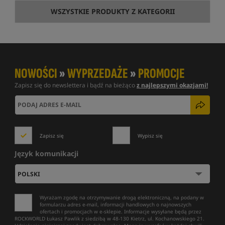
WSZYSTKIE PRODUKTY Z KATEGORII
NOWOŚCI
»
WYPRZEDAŻE
»
PROMOCJE
Zapisz się do newslettera i bądź na bieżąco
z najlepszymi okazjami!
Zapisz się
Wypisz się
Język komunikacji
Wyrażam zgodę na otrzymywanie drogą elektroniczną, na podany w
formularzu adres e-mail, informacji handlowych o najnowszych
ofertach i promocjach w e-sklepie. Informacje wysyłane będą przez
ROCKWORLD Łukasz Pawlik z siedzibą w 48-130 Kietrz, ul. Kochanowskiego 21.