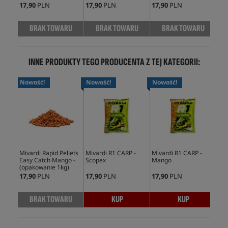
17,90
PLN
17,90
PLN
17,90
PLN
17,
BRAK TOWARU
BRAK TOWARU
BRAK TOWARU
INNE PRODUKTY TEGO PRODUCENTA Z TEJ KATEGORII:
Nowość!
Nowość!
Nowość!
No
Mivardi Rapid Pellets
Mivardi R1 CARP -
Mivardi R1 CARP -
Miv
Easy Catch Mango -
Scopex
Mango
Eas
(opakowanie 1kg)
(op
17,90
PLN
17,90
PLN
17,90
PLN
41,
BRAK TOWARU
KUP
KUP