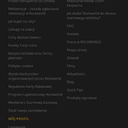
Prawo odstąpienia od umowy
Międzynarodowy Dzień
Karpiarza
Reklamacje – zasady zgłaszania
reklamacji w Rockworld
Jak dodać Rockworld do ekranu
startowego telefonu?
Jak kupić na raty?
FAQ
Zakupy na aukcji
Kontakt
Ceny dostaw towaru
Praca w ROCKWORLD
Punkty Carp Coins
Mapa strony
Bezpieczeństwo oraz formy
płatności
Słownik
Polityka cookies
Filmy
Wyniki Konkursów+
Aktualności
organizowanych przez Rockworld
Blog
Regulamin Karty Rabatowej
Quick Tips
Program Lojalnościowy Rockworld
Produkty wycofane
Weekend z Darmową Dostawą
Śledź swoje zamówienia
MÓJ PROFIL
Logowanie