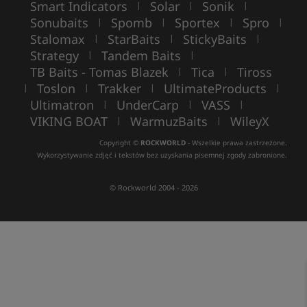
Smart Indicators
Solar
Sonik
|
|
|
Sonubaits
Spomb
Sportex
Spro
|
|
|
|
Stalomax
StarBaits
StickyBaits
|
|
|
Strategy
Tandem Baits
|
|
TB Baits - Tomas Blazek
Tica
Tiross
|
|
Toslon
Trakker
UltimateProducts
|
|
|
|
Ultimatron
UnderCarp
VASS
|
|
|
VIKING BOAT
WarmuzBaits
WileyX
|
|
Copyright ©
ROCKWORLD
- Wszelkie prawa zastrzeżone.
Wykorzystywanie zdjęć i tekstów bez uzyskania pisemnej zgody zabronione.
© Rockworld 2004 - 2026