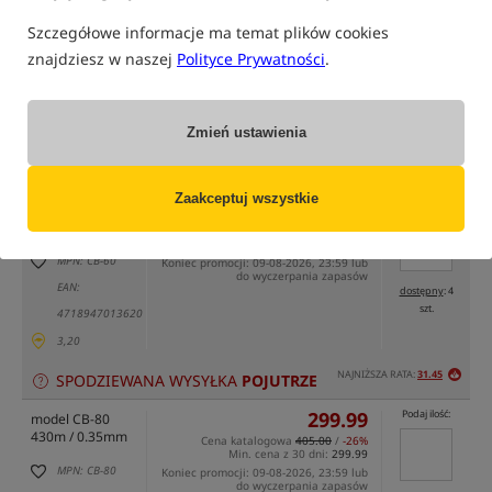
Szczegółowe informacje ma temat plików cookies
znajdziesz w naszej
Polityce Prywatności
.
tylko produkty na
"naszym magazynie"
(część opcji mogła zostać ukryta przez wybrany sposób filtrowania)
Zmień ustawienia
Opcja
Cena PLN
Ilość
Zaakceptuj wszystkie
274.99
Podaj ilość:
model CB-60
270m / 0.35mm
Cena katalogowa
373.00
/
-26%
Min. cena z 30 dni:
274.99
MPN: CB-60
Koniec promocji: 09-08-2026, 23:59 lub
do wyczerpania zapasów
EAN:
dostępny
: 4
szt.
4718947013620
3,20
NAJNIŻSZA RATA:
31.45
SPODZIEWANA WYSYŁKA
POJUTRZE
299.99
Podaj ilość:
model CB-80
430m / 0.35mm
Cena katalogowa
405.00
/
-26%
Min. cena z 30 dni:
299.99
MPN: CB-80
Koniec promocji: 09-08-2026, 23:59 lub
do wyczerpania zapasów