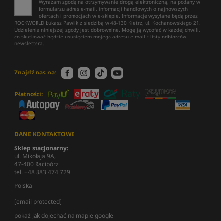
Wyrażam zgodę na otrzymywanie drogą elektroniczną, na podany w
formularzu adres e-mail, informacji handlowych o najnowszych
ofertach i promocjach w e-sklepie. Informacje wysyłane będą przez
ROCKWORLD Łukasz Pawlik z siedzibą w 48-130 Kietrz, ul. Kochanowskiego 21.
Udzielenie niniejszej zgody jest dobrowolne. Mogę ją wycofać w każdej chwili,
co skutkować będzie usunięciem mojego adresu e-mail z listy odbiorców
newslettera.
Znajdź nas na:
Płatności:
DANE KONTAKTOWE
Sklep stacjonarny:
ul. Mikołaja 9A,
47-400 Racibórz
tel. +48 883 474 729
Polska
[email protected]
pokaż jak dojechać na mapie google