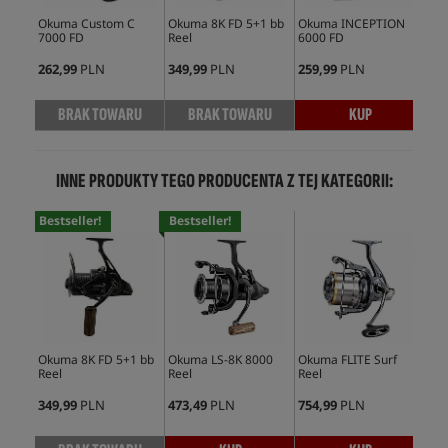
Okuma Custom C
Okuma 8K FD 5+1 bb
Okuma INCEPTION
Oku
7000 FD
Reel
6000 FD
262,99
PLN
349,99
PLN
259,99
PLN
379
BRAK TOWARU
BRAK TOWARU
KUP
INNE PRODUKTY TEGO PRODUCENTA Z TEJ KATEGORII:
Bestseller!
Bestseller!
Okuma 8K FD 5+1 bb
Okuma LS-8K 8000
Okuma FLITE Surf
Oku
Reel
Reel
Reel
Ree
349,99
PLN
473,49
PLN
754,99
PLN
699