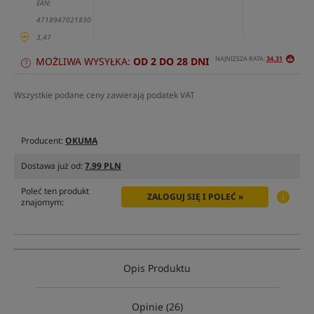
EAN:
4718947021830
3,47
NAJNIŻSZA RATA:
34.31
MOŻLIWA WYSYŁKA:
OD 2 DO 28 DNI
Wszystkie podane ceny zawierają podatek VAT
Producent:
OKUMA
Dostawa już od:
7.99 PLN
Poleć ten produkt
ZALOGUJ SIĘ I POLEĆ »
znajomym:
Opis Produktu
Opinie (26)