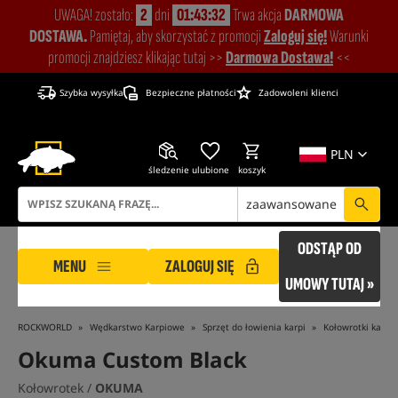
UWAGA! zostało:
2
dni
01:43:31
Trwa akcja
DARMOWA
DOSTAWA.
Pamiętaj, aby skorzystać z promocji
Zaloguj się!
Warunki
promocji znajdziesz klikając tutaj >>
Darmowa Dostawa!
<<
Szybka wysyłka
Bezpieczne płatności
Zadowoleni klienci
PLN
śledzenie
ulubione
koszyk
zaawansowane
ODSTĄP OD
MENU
ZALOGUJ SIĘ
UMOWY TUTAJ »
ROCKWORLD
Wędkarstwo Karpiowe
Sprzęt do łowienia karpi
Kołowrotki karpi
Okuma Custom Black
Kołowrotek /
OKUMA