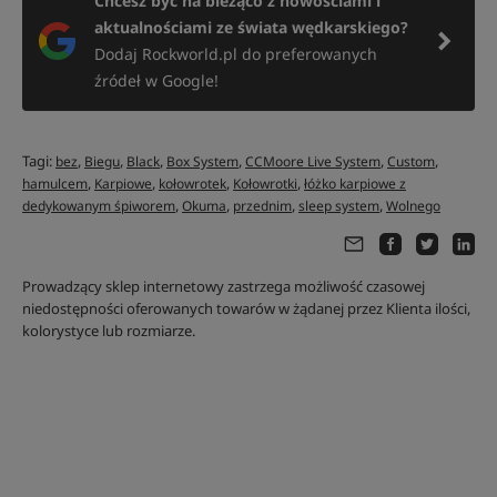
Chcesz być na bieżąco z nowościami i
aktualnościami ze świata wędkarskiego?
Dodaj Rockworld.pl do preferowanych
źródeł w Google!
Tagi:
,
,
,
,
,
,
bez
Biegu
Black
Box System
CCMoore Live System
Custom
,
,
,
,
hamulcem
Karpiowe
kołowrotek
Kołowrotki
łóżko karpiowe z
,
,
,
,
dedykowanym śpiworem
Okuma
przednim
sleep system
Wolnego
Prowadzący sklep internetowy zastrzega możliwość czasowej
niedostępności oferowanych towarów w żądanej przez Klienta ilości,
kolorystyce lub rozmiarze.