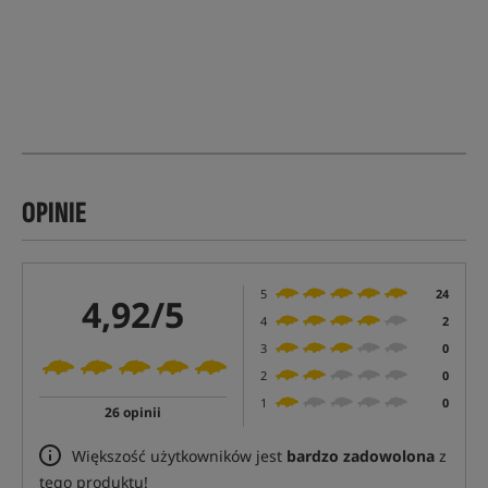
OPINIE
5
24
4,92/5
4
2
3
0
2
0
1
0
26 opinii
Większość użytkowników jest
bardzo zadowolona
z
tego produktu!