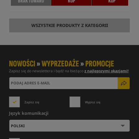
BRAK TOWARU
KUP
KUP
WSZYSTKIE PRODUKTY Z KATEGORII
NOWOŚCI
»
WYPRZEDAŻE
»
PROMOCJE
Zapisz się do newslettera i bądź na bieżąco
z najlepszymi okazjami!
Zapisz się
Wypisz się
Język komunikacji