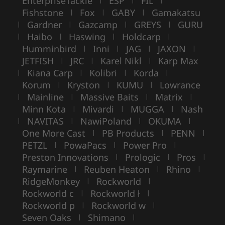
EnterpriseTackle
ESP
FIL
Fishstone
Fox
GABY
Gamakatsu
|
|
|
Gardner
Gazcamp
GREYS
GURU
|
|
|
|
Haibo
Haswing
Holdcarp
|
|
|
|
Humminbird
Inni
JAG
JAXON
|
|
|
|
JETFISH
JRC
Karel Nikl
Karp Max
|
|
|
Kiana Carp
Kolibri
Korda
|
|
|
|
Korum
Kryston
KUMU
Lowrance
|
|
|
Mainline
Massive Baits
Matrix
|
|
|
|
Minn Kota
Mivardi
MUGGA
Nash
|
|
|
NAVITAS
NawiPoland
OKUMA
|
|
|
|
One More Cast
PB Products
PENN
|
|
|
PETZL
PowaPacs
Power Pro
|
|
|
Preston Innovations
Prologic
Pros
|
|
|
Raymarine
Reuben Heaton
Rhino
|
|
|
RidgeMonkey
Rockworld
|
|
Rockworld c
Rockworld ł
|
|
Rockworld p
Rockworld w
|
|
Seven Oaks
Shimano
|
|