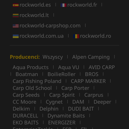
rockworld.es
rockworld.fr
|
|
rockworld.lt
|
rockworld-carpshop.com
|
rockworld.com.ua
rockworld.ro
|
Producenci:
Wszyscy
Alpen Camping
|
|
Aqua Products
Aqua VU
AVID CARP
|
|
Boatman
BoilieRoller
BROS
|
|
|
|
Carp Fishing Poland
CARP MARKER
|
|
Carp Old School
Carp Porter
|
|
Carp Seeds
Carp Spirit
Carprus
|
|
|
CC Moore
Cygnet
DAM
Deeper
|
|
|
|
Delkim
Delphin
DUDI BAIT
|
|
|
DURACELL
Dynamite Baits
|
|
EKO BAITS
ENERGIZER
|
|
|
|
|