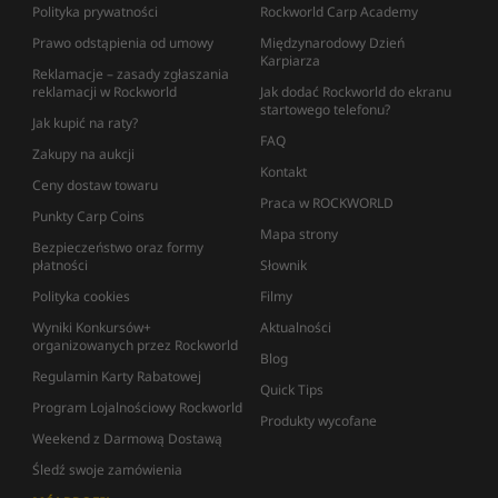
Polityka prywatności
Rockworld Carp Academy
Prawo odstąpienia od umowy
Międzynarodowy Dzień
Karpiarza
Reklamacje – zasady zgłaszania
reklamacji w Rockworld
Jak dodać Rockworld do ekranu
startowego telefonu?
Jak kupić na raty?
FAQ
Zakupy na aukcji
Kontakt
Ceny dostaw towaru
Praca w ROCKWORLD
Punkty Carp Coins
Mapa strony
Bezpieczeństwo oraz formy
płatności
Słownik
Polityka cookies
Filmy
Wyniki Konkursów+
Aktualności
organizowanych przez Rockworld
Blog
Regulamin Karty Rabatowej
Quick Tips
Program Lojalnościowy Rockworld
Produkty wycofane
Weekend z Darmową Dostawą
Śledź swoje zamówienia