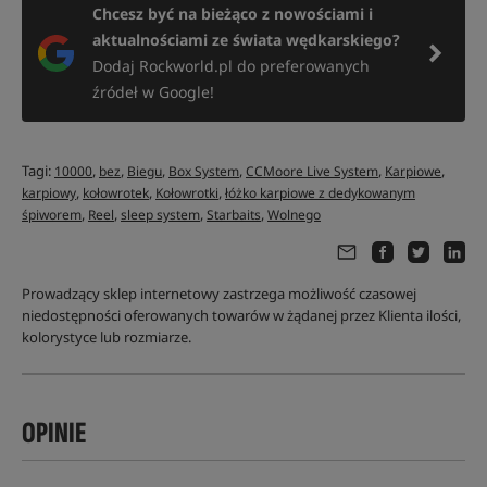
Chcesz być na bieżąco z nowościami i
aktualnościami ze świata wędkarskiego?
Dodaj Rockworld.pl do preferowanych
źródeł w Google!
Tagi:
,
,
,
,
,
,
10000
bez
Biegu
Box System
CCMoore Live System
Karpiowe
,
,
,
karpiowy
kołowrotek
Kołowrotki
łóżko karpiowe z dedykowanym
,
,
,
,
śpiworem
Reel
sleep system
Starbaits
Wolnego
Prowadzący sklep internetowy zastrzega możliwość czasowej
niedostępności oferowanych towarów w żądanej przez Klienta ilości,
kolorystyce lub rozmiarze.
OPINIE