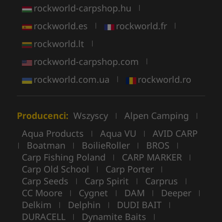
rockworld-carpshop.hu
|
rockworld.es
rockworld.fr
|
|
rockworld.lt
|
rockworld-carpshop.com
|
rockworld.com.ua
rockworld.ro
|
Producenci:
Wszyscy
Alpen Camping
|
|
Aqua Products
Aqua VU
AVID CARP
|
|
Boatman
BoilieRoller
BROS
|
|
|
|
Carp Fishing Poland
CARP MARKER
|
|
Carp Old School
Carp Porter
|
|
Carp Seeds
Carp Spirit
Carprus
|
|
|
CC Moore
Cygnet
DAM
Deeper
|
|
|
|
Delkim
Delphin
DUDI BAIT
|
|
|
DURACELL
Dynamite Baits
|
|