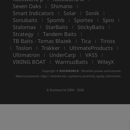
Seven Oaks
Shimano
|
|
Smart Indicators
Solar
Sonik
|
|
|
Sonubaits
Spomb
Sportex
Spro
|
|
|
|
Stalomax
StarBaits
StickyBaits
|
|
|
Strategy
Tandem Baits
|
|
TB Baits - Tomas Blazek
Tica
Tiross
|
|
Toslon
Trakker
UltimateProducts
|
|
|
|
Ultimatron
UnderCarp
VASS
|
|
|
VIKING BOAT
WarmuzBaits
WileyX
|
|
Copyright ©
ROCKWORLD
- Wszelkie prawa zastrzeżone.
Wykorzystywanie zdjęć i tekstów bez uzyskania pisemnej zgody zabronione.
© Rockworld 2004 - 2026