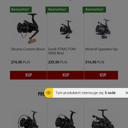
Bestseller!
Bestseller!
Bestseller!
Bes
Okuma Custom Black
Sonik XTRACTOR+
Mivardi Speedex Spod
Son
5000 Reel
500
274,99
PLN
229,99
PLN
314,99
PLN
310
KUP
KUP
KUP
Tym produktem interesuje się:
5 osób
PRODUKTY Z TEJ SAMEJ SERII