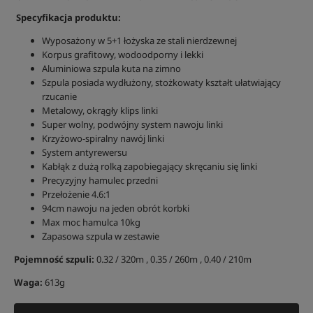
Specyfikacja produktu:
Wyposażony w 5+1 łożyska ze stali nierdzewnej
Korpus grafitowy, wodoodporny i lekki
Aluminiowa szpula kuta na zimno
Szpula posiada wydłużony, stożkowaty kształt ułatwiający
rzucanie
Metalowy, okrągły klips linki
Super wolny, podwójny system nawoju linki
Krzyżowo-spiralny nawój linki
System antyrewersu
Kabłąk z dużą rolką zapobiegający skręcaniu się linki
Precyzyjny hamulec przedni
Przełożenie 4.6:1
94cm nawoju na jeden obrót korbki
Max moc hamulca 10kg
Zapasowa szpula w zestawie
Pojemność szpuli:
0.32 / 320m , 0.35 / 260m , 0.40 / 210m
Waga:
613g