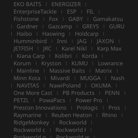
EKO BAITS
ENERGIZER
|
|
EnterpriseTackle
ESP
FIL
|
|
|
Fishstone
Fox
GABY
Gamakatsu
|
|
|
Gardner
Gazcamp
GREYS
GURU
|
|
|
|
Haibo
Haswing
Holdcarp
|
|
|
|
Humminbird
Inni
JAG
JAXON
|
|
|
|
JETFISH
JRC
Karel Nikl
Karp Max
|
|
|
Kiana Carp
Kolibri
Korda
|
|
|
|
Korum
Kryston
KUMU
Lowrance
|
|
|
Mainline
Massive Baits
Matrix
|
|
|
|
Minn Kota
Mivardi
MUGGA
Nash
|
|
|
NAVITAS
NawiPoland
OKUMA
|
|
|
|
One More Cast
PB Products
PENN
|
|
|
PETZL
PowaPacs
Power Pro
|
|
|
Preston Innovations
Prologic
Pros
|
|
|
Raymarine
Reuben Heaton
Rhino
|
|
|
RidgeMonkey
Rockworld
|
|
Rockworld c
Rockworld ł
|
|
Rockworld p
Rockworld w
|
|