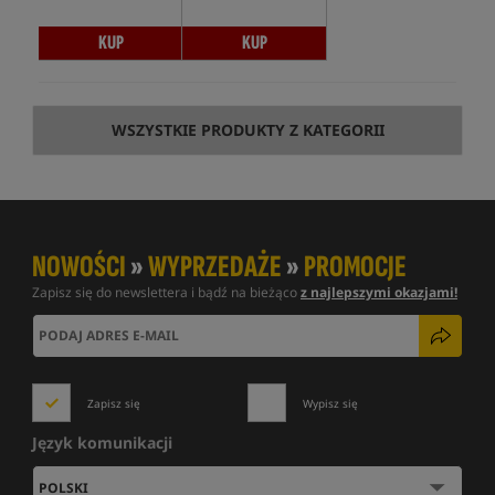
KUP
KUP
WSZYSTKIE PRODUKTY Z KATEGORII
NOWOŚCI
»
WYPRZEDAŻE
»
PROMOCJE
Zapisz się do newslettera i bądź na bieżąco
z najlepszymi okazjami!
Zapisz się
Wypisz się
Język komunikacji