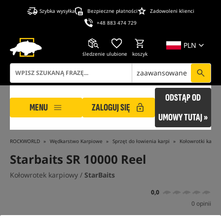
Szybka wysyłka
Bezpieczne płatności
Zadowoleni klienci
+48 883 474 729
PLN
śledzenie
ulubione
koszyk
zaawansowane
ODSTĄP OD
MENU
ZALOGUJ SIĘ
UMOWY TUTAJ »
ROCKWORLD
Wędkarstwo Karpiowe
Sprzęt do łowienia karpi
Kołowrotki karpi
Starbaits SR 10000 Reel
Kołowrotek karpiowy /
StarBaits
0,0
0 opinii