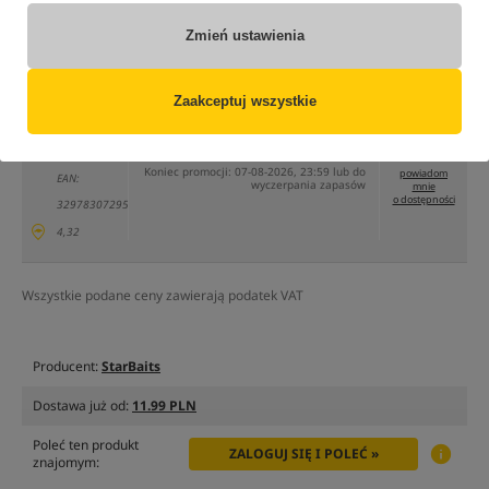
tylko produkty na
"naszym magazynie"
(część opcji mogła zostać ukryta przez wybrany sposób filtrowania)
Zmień ustawienia
Opcja
Cena PLN
Ilość
Zaakceptuj wszystkie
549.99
Standard
Brak
Cena katalogowa
638.00
/
-14%
produktu
MPN: 72958
Min. cena z 30 dni:
549.99
Koniec promocji: 07-08-2026, 23:59 lub do
powiadom
EAN:
wyczerpania zapasów
mnie
o dostępności
3297830729585
4,32
Wszystkie podane ceny zawierają podatek VAT
Producent:
StarBaits
Dostawa już od:
11.99 PLN
Poleć ten produkt
ZALOGUJ SIĘ I POLEĆ »
znajomym: