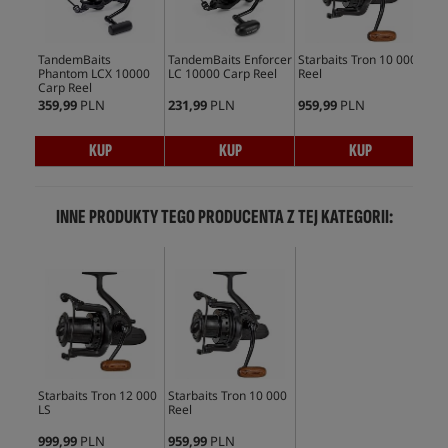
TandemBaits
TandemBaits Enforcer
Starbaits Tron 10 000
Fox
Phantom LCX 10000
LC 10000 Carp Reel
Reel
Carp Reel
359,99
PLN
231,99
PLN
959,99
PLN
589
KUP
KUP
KUP
INNE PRODUKTY TEGO PRODUCENTA Z TEJ KATEGORII:
Starbaits Tron 12 000
Starbaits Tron 10 000
LS
Reel
999,99
PLN
959,99
PLN