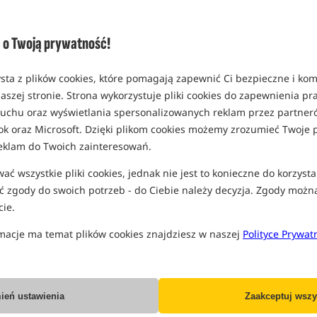
Opcja
Standard
o Twoją prywatność!
MPN: 00965
EAN: 5907666633304
sta z plików cookies, które pomagają zapewnić Ci bezpieczne i ko
aszej stronie. Strona wykorzystuje pliki cookies do zapewnienia p
 ruchu oraz wyświetlania spersonalizowanych reklam przez partneró
ok oraz Microsoft. Dzięki plikom cookies możemy zrozumieć Twoje p
PRO
eklam do Twoich zainteresowań.
ć wszystkie pliki cookies, jednak nie jest to konieczne do korzysta
 zgody do swoich potrzeb - do Ciebie należy decyzja. Zgody możn
ie.
macje ma temat plików cookies znajdziesz w naszej
Polityce Prywat
ień ustawienia
Zaakceptuj wszy