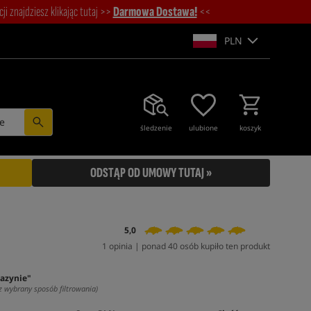
i znajdziesz klikając tutaj >>
Darmowa Dostawa!
<<
PLN
e
śledzenie
ulubione
koszyk
ODSTĄP OD UMOWY TUTAJ »
5,0
1 opinia | ponad 40 osób kupiło ten produkt
azynie"
z wybrany sposób filtrowania)