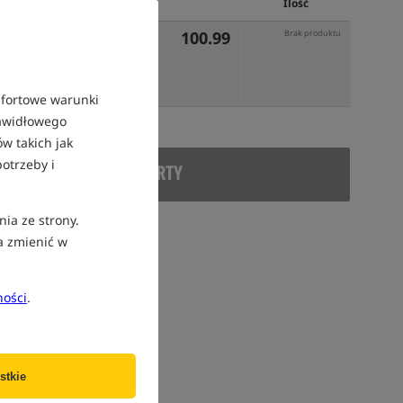
Cena PLN
Ilość
100.99
Brak produktu
mfortowe warunki
rawidłowego
w takich jak
otrzeby i
DUKT WYCOFANY Z OFERTY
nia ze strony.
a zmienić w
ności
.
stkie