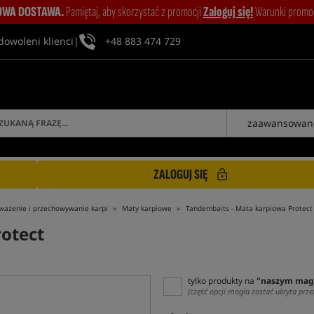
WA DOSTAWA.
Pamiętaj, aby skorzystać z promocji
Zaloguj się!
Warunki promocj
dowoleni klienci
|
+48 883 474 729
zaawansowan
ZALOGUJ SIĘ
ważenie i przechowywanie karpi
Maty karpiowe
Tandembaits - Mata karpiowa Protect
otect
tylko produkty na
"naszym mag
(część opcji mogła zostać ukryta prze