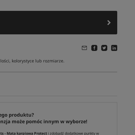
ści, kolorystyce lub rozmiarze.
ego produktu?
enzja może pomóc innym w wyborze!
s - Mata karpiowa Protect
i zdobądź dodatkowe punkty w
Tym produktem interesuje się:
8 osób