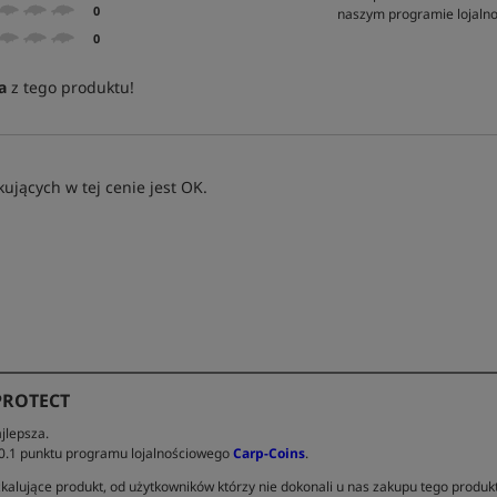
0
naszym programie lojal
0
a
z tego produktu!
ujących w tej cenie jest OK.
PROTECT
jlepsza.
 0.1 punktu programu lojalnościowego
Carp-Coins
.
kalujące produkt, od użytkowników którzy nie dokonali u nas zakupu tego produk