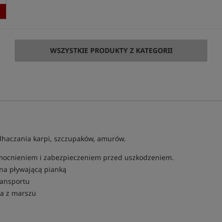
WSZYSTKIE PRODUKTY Z KATEGORII
dhaczania karpi, szczupaków, amurów.
mocnieniem i zabezpieczeniem przed uszkodzeniem.
na pływającą pianką
ransportu
ia z marszu