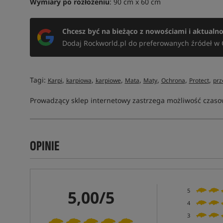
Wymiary po rozłożeniu
: 90 cm x 60 cm
Chcesz być na bieżąco z nowościami i aktualn
Dodaj Rockworld.pl do preferowanych źródeł w 
Tagi:
,
,
,
,
,
,
,
Karpi
karpiowa
karpiowe
Mata
Maty
Ochrona
Protect
prz
Prowadzący sklep internetowy zastrzega możliwość czasow
OPINIE
5,00/5
5
4
3