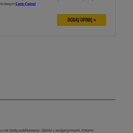
nościowym
Carp-Coins!
DODAJ OPINIĘ »
tu nie będą publikowane. Opinie z wulgaryzmami, linkami