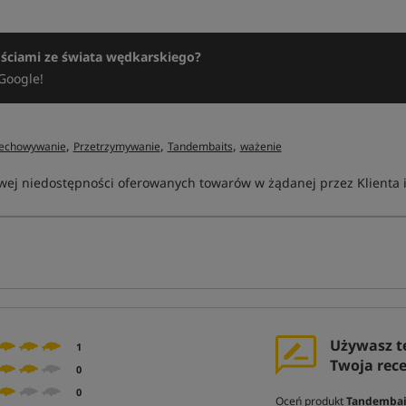
ościami ze świata wędkarskiego?
Google!
,
,
,
echowywanie
Przetrzymywanie
Tandembaits
ważenie
ej niedostępności oferowanych towarów w żądanej przez Klienta ilo
Używasz t
1
Twoja rec
0
0
Oceń produkt
Tandembait