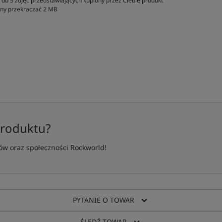
do 5 zdjęć przedstawiających kupiony przez Ciebie produkt
inny przekraczać 2 MB
produktu?
w oraz społeczności Rockworld!
PYTANIE O TOWAR
ŚLEDŹ TOWAR