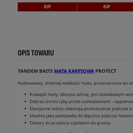
KUP
KUP
OPIS TOWARU
TANDEM BAITS
MATA KARPIOWA
PROTECT
Podstawowa, średniej wielkości mata, przeznaczona do o
Krawędź maty, obszyta taśmą, jest dodatkowym wz
Dobrze chroni ryby przed uszkodzeniem – wypełnio
Elastyczne taśmy ułatwiają przenoszenie podczas t
Idealna jako podstawka do klęcznia podczas łowien
Otwory do przybicia szpilkami do gruntu