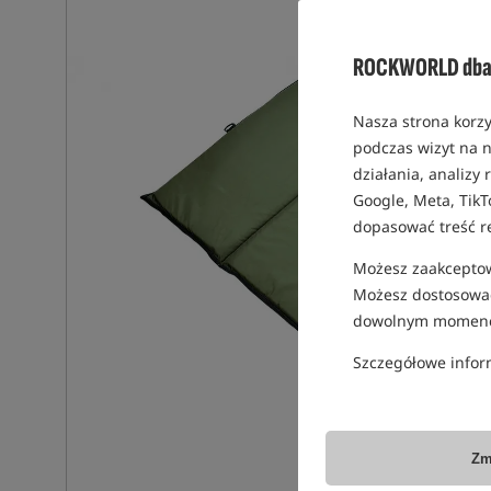
ROCKWORLD dba 
Nasza strona korzy
podczas wizyt na n
działania, analizy
Google, Meta, TikT
dopasować treść r
Możesz zaakceptowa
Możesz dostosować
dowolnym momenc
Szczegółowe infor
Zm