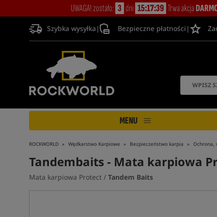
UWAGA! zostało:
3
dni
15:17:38
Trwa akcja
DARMO
Szybka wysyłka
|
Bezpieczne płatności
|
Za
MENU
ROCKWORLD
Wędkarstwo Karpiowe
Bezpieczeństwo karpia
Ochrona, 
Tandembaits
- Mata karpiowa Pr
Mata karpiowa Protect /
Tandem Baits