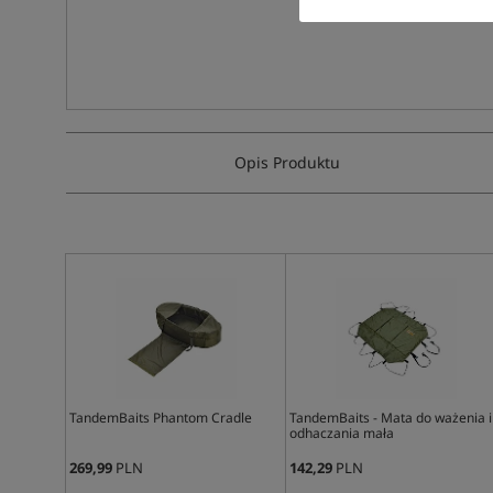
Opis Produktu
TandemBaits Phantom Cradle
TandemBaits - Mata do ważenia i
odhaczania mała
269,99
PLN
142,29
PLN