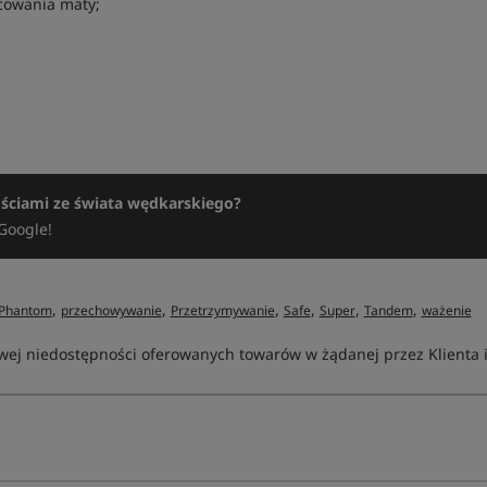
cowania maty;
ościami ze świata wędkarskiego?
Google!
,
,
,
,
,
,
Phantom
przechowywanie
Przetrzymywanie
Safe
Super
Tandem
ważenie
ej niedostępności oferowanych towarów w żądanej przez Klienta ilo