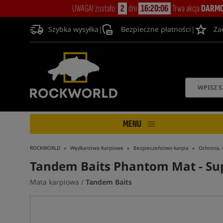
UWAGA! zostało:
2
dni
16:20:05
Trwa akcja
DARMO
Szybka wysyłka
|
Bezpieczne płatności
|
Za
MENU
ROCKWORLD
Wędkarstwo Karpiowe
Bezpieczeństwo karpia
Ochrona, 
Tandem Baits Phantom Mat - Sup
Mata karpiowa /
Tandem Baits