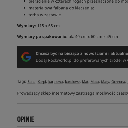
pierścienie w czterech rogach przeznaczone do mo
materiałowa falbana do klęczenia;
torba w zestawie
Wymiary:
115 x 65 cm
Wymiary po spakowaniu:
ok. 40 cm x 60 cm x 45 cm
Chcesz być na bieżąco z nowościami i aktualn
Dodaj Rockworld.pl do preferowanych źródeł w 
Tagi:
,
,
,
,
,
,
,
,
Baits
Karpi
karpiowa
karpiowe
Mat
Mata
Maty
Ochrona
Prowadzący sklep internetowy zastrzega możliwość czasow
OPINIE