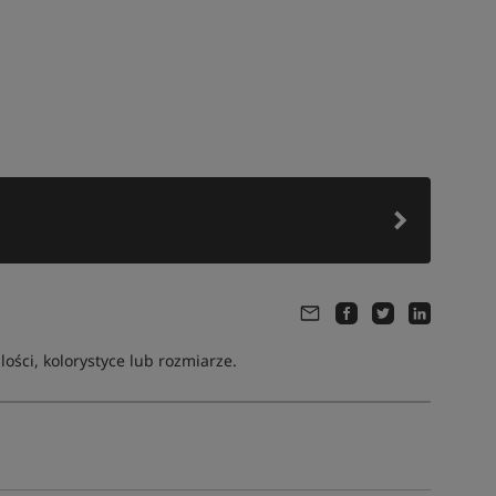
ści, kolorystyce lub rozmiarze.
Tym produktem interesuje się:
107 osób