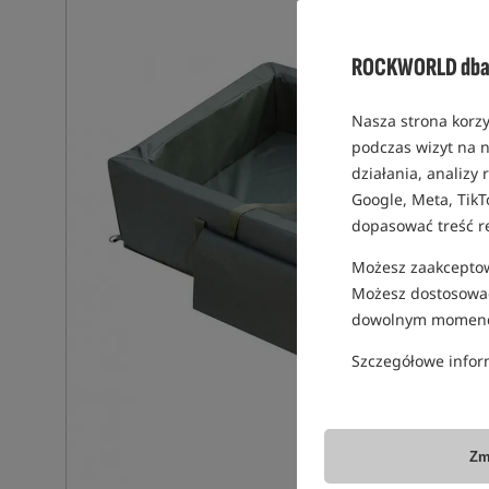
ROCKWORLD dba 
Nasza strona korzy
podczas wizyt na n
działania, analizy
Google, Meta, TikT
dopasować treść r
Możesz zaakceptowa
Możesz dostosować
dowolnym momenc
Szczegółowe infor
Zm