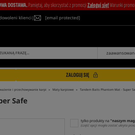
WA DOSTAWA.
Pamiętaj, aby skorzystać z promocji
Zaloguj się!
Warunki promocj
dowoleni klienci
|
[email protected]
zaawansowan
ZALOGUJ SIĘ
ważenie i przechowywanie karpi
Maty karpiowe
Tandem Baits Phantom Mat - Super Sa
er Safe
tylko produkty na
"naszym mag
(część opcji mogła zostać ukryta prze