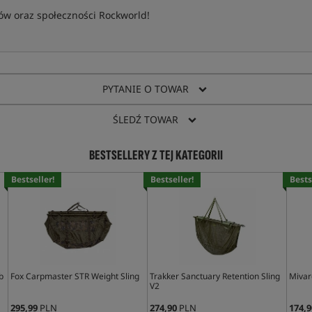
w oraz społeczności Rockworld!
PYTANIE O TOWAR
ŚLEDŹ TOWAR
BESTSELLERY Z TEJ KATEGORII
Bestseller!
Bestseller!
Bests
b
Fox Carpmaster STR Weight Sling
Trakker Sanctuary Retention Sling
Mivar
V2
295,99
PLN
274,90
PLN
174,9