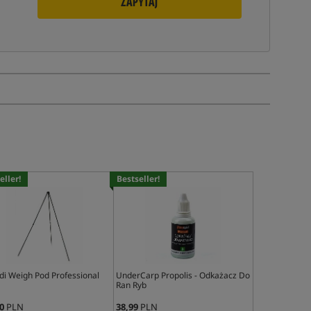
ZAPYTAJ
eller!
Bestseller!
di Weigh Pod Professional
UnderCarp Propolis - Odkażacz Do
Ran Ryb
0
PLN
38,99
PLN