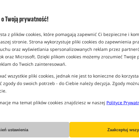
Opcja
rozmiar 115 x 65 cm
o Twoją prywatność!
MPN: 01208
EAN: 5907666685624
sta z plików cookies, które pomagają zapewnić Ci bezpieczne i ko
aszej stronie. Strona wykorzystuje pliki cookies do zapewnienia p
 ruchu oraz wyświetlania spersonalizowanych reklam przez partneró
ok oraz Microsoft. Dzięki plikom cookies możemy zrozumieć Twoje p
PRO
eklam do Twoich zainteresowań.
ć wszystkie pliki cookies, jednak nie jest to konieczne do korzysta
 zgody do swoich potrzeb - do Ciebie należy decyzja. Zgody możn
ie.
macje ma temat plików cookies znajdziesz w naszej
Polityce Prywat
ień ustawienia
Zaakceptuj wszy