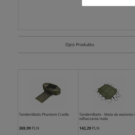
Opis Produktu
TandemBaits Phantom Cradle
TandemBaits - Mata do ważenia i
odhaczania mała
269,99
PLN
142,29
PLN