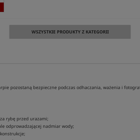
WSZYSTKIE PRODUKTY Z KATEGORII
arpie pozostaną bezpieczne podczas odhaczania, ważenia i fotogra
cza rybę przed urazami;
ale odprowadzającej nadmiar wody;
konstrukcje;