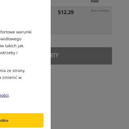
Cena PLN
Ilość
512.29
Brak produktu
mfortowe warunki
rawidłowego
w takich jak
otrzeby i
DUKT WYCOFANY Z OFERTY
nia ze strony.
a zmienić w
ności
.
stkie