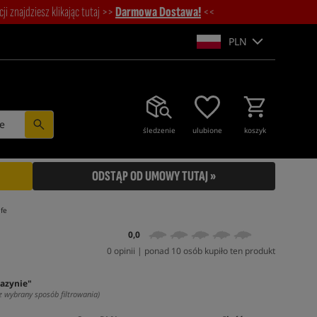
i znajdziesz klikając tutaj >>
Darmowa Dostawa!
<<
PLN
e
śledzenie
ulubione
koszyk
ODSTĄP OD UMOWY TUTAJ »
fe
0,0
0 opinii | ponad 10 osób kupiło ten produkt
azynie"
z wybrany sposób filtrowania)