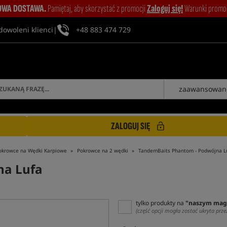
WA DOSTAWA.
Pamiętaj, aby skorzystać z promocji
Zaloguj się!
Warunki promocj
dowoleni klienci
|
+48 883 474 729
zaawansowan
ZALOGUJ SIĘ
okrowce na Wędki Karpiowe
Pokrowce na 2 wędki
TandemBaits Phantom - Podwójna L
na Lufa
tylko produkty na
"naszym mag
(część opcji mogła zostać ukryta prze