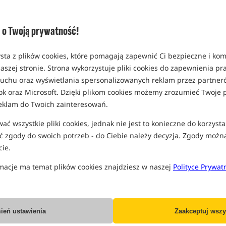
Opcja
wersja 12 ft
o Twoją prywatność!
MPN: 01213
EAN: 5907666665442
sta z plików cookies, które pomagają zapewnić Ci bezpieczne i ko
aszej stronie. Strona wykorzystuje pliki cookies do zapewnienia p
 ruchu oraz wyświetlania spersonalizowanych reklam przez partneró
ok oraz Microsoft. Dzięki plikom cookies możemy zrozumieć Twoje p
PRO
eklam do Twoich zainteresowań.
ć wszystkie pliki cookies, jednak nie jest to konieczne do korzysta
 zgody do swoich potrzeb - do Ciebie należy decyzja. Zgody możn
ie.
macje ma temat plików cookies znajdziesz w naszej
Polityce Prywat
ień ustawienia
Zaakceptuj wszy