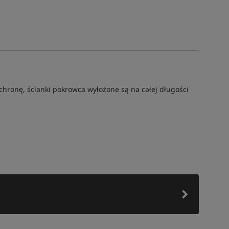
ronę, ścianki pokrowca wyłożone są na całej długości
Tym produktem interesuje się:
6 osób