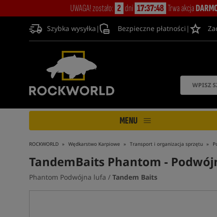
UWAGA! zostało:
2
dni
17:37:48
Trwa akcja
DARMO
Szybka wysyłka
|
Bezpieczne płatności
|
Za
MENU
ROCKWORLD
Wędkarstwo Karpiowe
Transport i organizacja sprzętu
P
TandemBaits Phantom
- Podwój
Phantom Podwójna lufa /
Tandem Baits