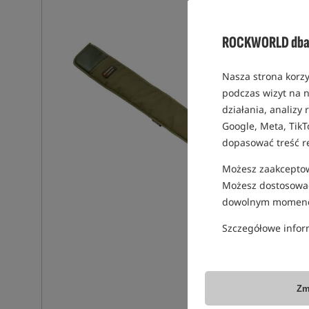
ROCKWORLD dba 
Nasza strona korzy
podczas wizyt na n
działania, analizy
Google, Meta, TikT
dopasować treść r
Możesz zaakceptowa
Możesz dostosować
dowolnym momenc
Szczegółowe infor
Zm