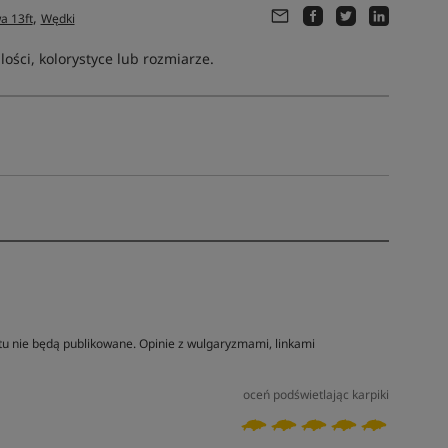
,
a 13ft
Wędki
ści, kolorystyce lub rozmiarze.
tu nie będą publikowane. Opinie z wulgaryzmami, linkami
oceń podświetlając karpiki