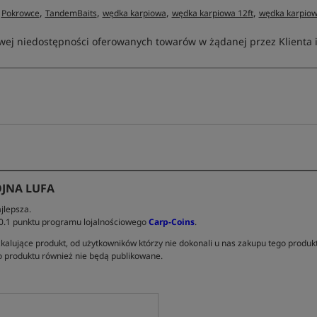
,
,
,
,
,
Pokrowce
TandemBaits
wędka karpiowa
wędka karpiowa 12ft
wędka karpiow
ej niedostępności oferowanych towarów w żądanej przez Klienta ilo
JNA LUFA
jlepsza.
 0.1 punktu programu lojalnościowego
Carp-Coins
.
kalujące produkt, od użytkowników którzy nie dokonali u nas zakupu tego produk
 produktu również nie będą publikowane.