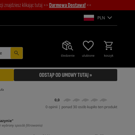
i znajdziesz klikając tutaj >>
Darmowa Dostawa!
<<
PLN
e
śledzenie
ulubione
koszyk
ODSTĄP OD UMOWY TUTAJ »
ufa
0,0
0 opinii | ponad 30 osób kupiło ten produkt
azynie"
z wybrany sposób filtrowania)