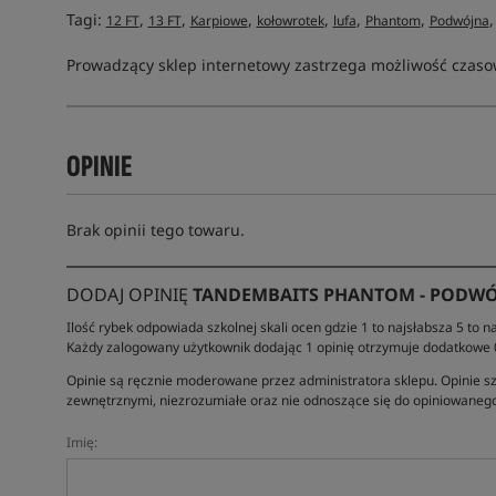
Tagi:
,
,
,
,
,
,
12 FT
13 FT
Karpiowe
kołowrotek
lufa
Phantom
Podwójna
Prowadzący sklep internetowy zastrzega możliwość czasow
OPINIE
Brak opinii tego towaru.
DODAJ OPINIĘ
TANDEMBAITS PHANTOM - PODWÓ
Ilość rybek odpowiada szkolnej skali ocen gdzie 1 to najsłabsza 5 to na
Każdy zalogowany użytkownik dodając 1 opinię otrzymuje dodatkowe
Opinie są ręcznie moderowane przez administratora sklepu. Opinie sz
zewnętrznymi, niezrozumiałe oraz nie odnoszące się do opiniowanego
Imię: