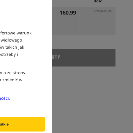
Cena PLN
Ilość
160.99
Brak produktu
mfortowe warunki
rawidłowego
w takich jak
otrzeby i
DUKT WYCOFANY Z OFERTY
nia ze strony.
a zmienić w
ności
.
stkie