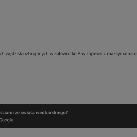
h wędzisk uzbrojonych w kołowrotki. Aby zapewnić maksymalną och
ościami ze świata wędkarskiego?
Google!