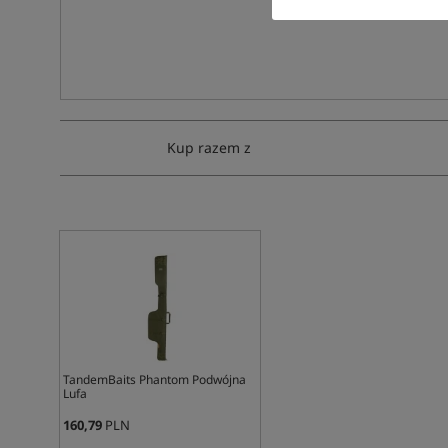
Kup razem z
TandemBaits Phantom Podwójna
Lufa
160,79
PLN