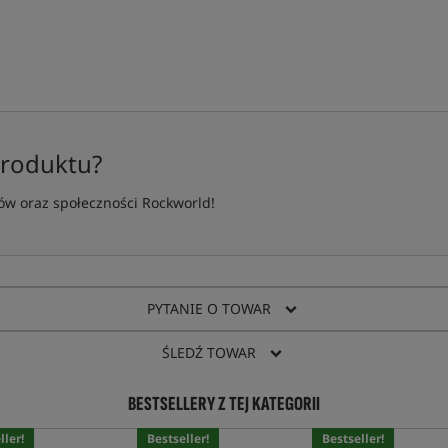
produktu?
w oraz społeczności Rockworld!
PYTANIE O TOWAR
ŚLEDŹ TOWAR
BESTSELLERY Z TEJ KATEGORII
ller!
Bestseller!
Bestseller!