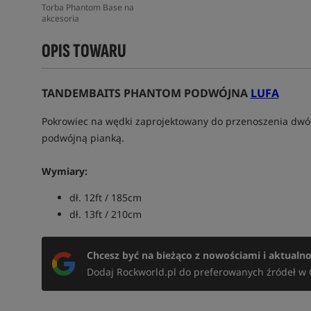
Torba Phantom Base na
akcesoria
OPIS TOWARU
TANDEMBAITS PHANTOM PODWÓJNA
LUFA
Pokrowiec na wędki zaprojektowany do przenoszenia dwóc
podwójną pianką.
Wymiary:
dł. 12ft / 185cm
dł. 13ft / 210cm
Chcesz być na bieżąco z nowościami i aktualn
Dodaj Rockworld.pl do preferowanych źródeł w 