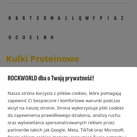
K
B
R
T
S
D
M
A
1
L
Q
W
F
P
I
G
Z
O
C
U
E
Ł
N
H
Kulki Proteinowe
Kulki proteinowe
(z ang. boilies)
to wybiórcza przynęta
ROCKWORLD dba o Twoją prywatność!
karpiowa. Wykonana z różnego rodzaju mączek, ekstraktów
smakowych i zapachowych. Najcześciej wystepują w
kształcie okrągłym ale mozna się spotkać również z kulkami
Nasza strona korzysta z plików cookies, które pomagają
w formie wałeczków wtedy nazywają sie "dumble" lub
zapewnić Ci bezpieczne i komfortowe warunki podczas
"dumbellsy":) Rozmiary kulek proteinowych zależą od
wizyt na naszej stronie. Strona wykorzystuje pliki cookies
preferencji wędkarza jak i ryb i wachająś się od 6 do 35 mm.
do zapewnienia prawidłowego działania, analizy ruchu
Najczesciej spotykanym i używanym rozmiarem jest 18-20
oraz wyświetlania spersonalizowanych reklam przez
mm. Rozmiar kulki sprawia że jest bardziej wybiórczą
partnerów takich jak Google, Meta, TikTok oraz Microsoft.
przynętą od większości dostepnych na rynku po prostu