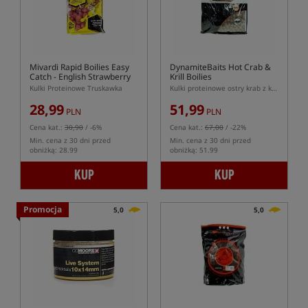
Mivardi Rapid Boilies Easy
DynamiteBaits Hot Crab &
Catch - English Strawberry
Krill Boilies
Kulki Proteinowe Truskawka
Kulki proteinowe ostry krab z krylem
28,99
51,99
PLN
PLN
Cena kat.:
30,90
/ -6%
Cena kat.:
67,00
/ -22%
Min. cena z 30 dni przed
Min. cena z 30 dni przed
obniżką: 28.99
obniżką: 51.99
KUP
KUP
Promocja
5,0
5,0