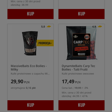
Min. cena z 30 dni przed
obniżką: 38.99
KUP
KUP
5,0
4,9
PROMOCJA+
MassiveBaits Eco Boilies -
DynamiteBaits Carp Tec
Milky
Boilies - Tutti Frutti
Kulki proteinowe o zapachu Milky
Kulki proteinowe owocowe
29,90
17,49
PLN
PLN
otrzymujesz
0,16 pkt
Cena kat.:
18,00
/ -3%
Min. cena z 30 dni przed
obniżką: 44.99 / -61%
KUP
KUP