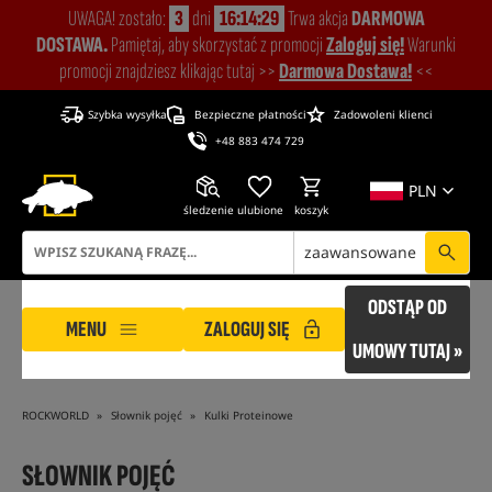
UWAGA! zostało:
3
dni
16:14:28
Trwa akcja
DARMOWA
DOSTAWA.
Pamiętaj, aby skorzystać z promocji
Zaloguj się!
Warunki
promocji znajdziesz klikając tutaj >>
Darmowa Dostawa!
<<
Szybka wysyłka
Bezpieczne płatności
Zadowoleni klienci
+48 883 474 729
PLN
śledzenie
ulubione
koszyk
zaawansowane
ODSTĄP OD
MENU
ZALOGUJ SIĘ
UMOWY TUTAJ »
ROCKWORLD
Słownik pojęć
Kulki Proteinowe
SŁOWNIK POJĘĆ