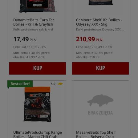
DynamiteBaits Carp Tec
CcMoore ShelfLife Boilies -
Boilies - Krill & Crayfish
Odyssey XXX - 5kg
Kulki proteinowe rak & kryl
Kulki proteinowe Odyssey XXX - GLM
17,49
210,99
PLN
PLN
Cena kat.:
18,00
/ -3%
Cena kat.:
256,49
/ -18%
Min. cena z 30 dni przed
Min. cena z 30 dni przed
obniżką: 43.99 / -60%
obniżką: 210.99
KUP
KUP
Bestseller!
5,0
UltimateProducts Top Range
MassiveBaits Top Shelf
Boilies - Mango Chili Crab
Boilies - Bolsena Crab