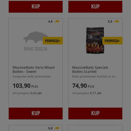
KUP
KUP
4,9
5,0
PROMOCJA+
PROMOCJA+
MassiveBaits Vario Mixed
MassiveBaits Specials
Boilies - Sweet
Boilies Scarlett
Zanętowe kulki proteinowe
Kulki proteinowe Scarlett w otoczce
103,90
74,90
PLN
PLN
otrzymujesz
0,63 pkt
otrzymujesz
0,71 pkt
KUP
KUP
5,0