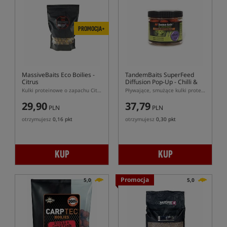
PROMOCJA+
MassiveBaits Eco Boilies -
TandemBaits SuperFeed
Citrus
Diffusion Pop-Up - Chilli &
Robin Red
Kulki proteinowe o zapachu Citrus
Pływające, smużące kulki proteinowe chilli z Robin Red
29,90
37,79
PLN
PLN
otrzymujesz
0,16 pkt
otrzymujesz
0,30 pkt
KUP
KUP
Promocja
5,0
5,0