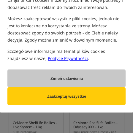
Dzięki plikom cookies możemy zrozumieć Twoje potrzeby i
mniejsze ryby nie mogą połknąć tak dużej przynęty.
dopasować treść reklam do Twoich zainteresowań.
Możesz zaakceptować wszystkie pliki cookies, jednak nie
jest to konieczne do korzystania ze strony. Możesz
Powiązane terminy:
dostosować zgody do swoich potrzeb - do Ciebie należy
decyzja. Zgody można zmienić w dowolnym momencie.
Boilies
Szczegółowe informacje ma temat plików cookies
PRODUKTY POWIĄZANE
znajdziesz w naszej
Polityce Prywatności
.
Promocja
Promocja
5,0
4,9
Zmień ustawienia
Zaakceptuj wszystkie
CcMoore ShelfLife Boilies -
CcMoore ShelfLife Boilies -
Live System - 1 kg
Odyssey XXX - 1kg
Kulki proteinowe
Kulki proteinowe Odyssey XXX