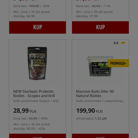
Cena kat.:
189,00
/ -50%
Cena kat.:
42,69
/ -11%
Min. cena z 30 dni przed
Min. cena z 30 dni przed
obniżką: 94.99
obniżką: 37.99
KUP
KUP
5,0
PROMOCJA+
NEW Starbaits Probiotic
Massive Baits Aller 90
Boilies - Scopex and Krill
Natural Boilies
Kulki proteinowe Scopex + Kryl
Kulki proteinowe z zawartością 90% pelletu Aller Aqua o naturalnym zapachu
28,99
199,90
PLN
PLN
Cena kat.:
66,00
/ -56%
otrzymujesz
1,52 pkt
Min. cena z 30 dni przed
obniżką: 49.99 / -42%