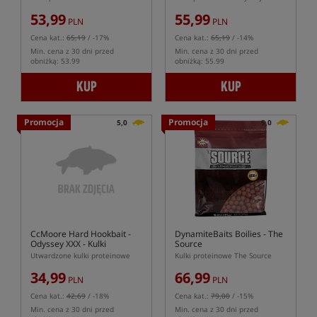
53,99
55,99
PLN
PLN
Cena kat.:
65,19
/ -17%
Cena kat.:
65,19
/ -14%
Min. cena z 30 dni przed
Min. cena z 30 dni przed
obniżką: 53.99
obniżką: 55.99
KUP
KUP
Promocja
Promocja
5,0
5,0
CcMoore Hard Hookbait -
DynamiteBaits Boilies - The
Odyssey XXX
- Kulki
Source
proteinowe
Utwardzone kulki proteinowe
Kulki proteinowe The Source
34,99
66,99
PLN
PLN
Cena kat.:
42,69
/ -18%
Cena kat.:
79,00
/ -15%
Min. cena z 30 dni przed
Min. cena z 30 dni przed