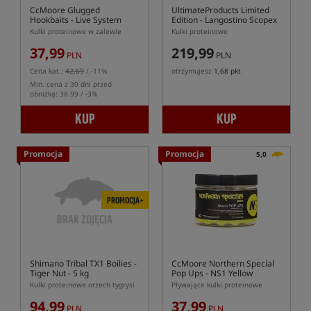
CcMoore Glugged
UltimateProducts Limited
Hookbaits - Live System
Edition - Langostino Scopex
Squid
Kulki proteinowe w zalewie
Kulki proteinowe
37,99
219,99
PLN
PLN
Cena kat.:
42,69
/ -11%
otrzymujesz
1,68 pkt
Min. cena z 30 dni przed
obniżką: 38.99 / -3%
KUP
KUP
Promocja
Promocja
5,0
PROMOCJA+
Shimano Tribal TX1 Boilies -
CcMoore Northern Special
Tiger Nut - 5 kg
Pop Ups - NS1 Yellow
Kulki proteinowe orzech tygrysi
Pływające kulki proteinowe
94,99
37,99
PLN
PLN