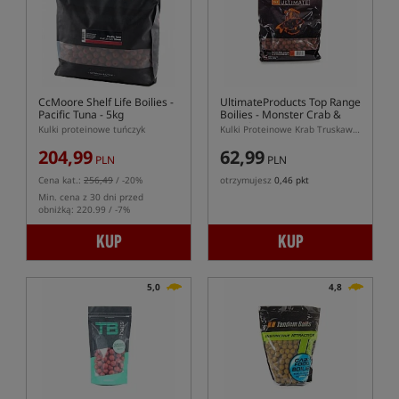
CcMoore Shelf Life Boilies -
UltimateProducts Top Range
Pacific Tuna - 5kg
Boilies - Monster Crab &
Strawberry
Kulki proteinowe tuńczyk
Kulki Proteinowe Krab Truskawka
204,99
62,99
PLN
PLN
Cena kat.:
256,49
/ -20%
otrzymujesz
0,46 pkt
Min. cena z 30 dni przed
obniżką: 220.99 / -7%
KUP
KUP
5,0
4,8