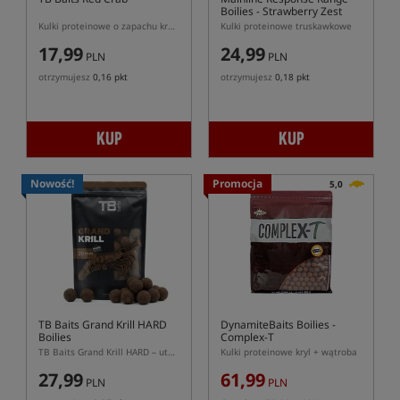
Boilies - Strawberry Zest
Kulki proteinowe o zapachu kraba i ostrych przypraw
Kulki proteinowe truskawkowe
17,99
24,99
PLN
PLN
otrzymujesz
0,16 pkt
otrzymujesz
0,18 pkt
KUP
KUP
Nowość!
Promocja
5,0
TB Baits Grand Krill HARD
DynamiteBaits Boilies -
Boilies
Complex-T
TB Baits Grand Krill HARD – utwardzane kulki proteinowe
Kulki proteinowe kryl + wątroba
27,99
61,99
PLN
PLN