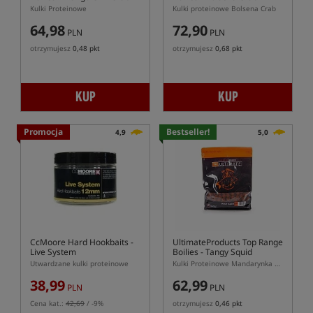
Kulki Proteinowe
Kulki proteinowe Bolsena Crab
64,98
72,90
PLN
PLN
otrzymujesz
0,48 pkt
otrzymujesz
0,68 pkt
KUP
KUP
Promocja
Bestseller!
4,9
5,0
CcMoore Hard Hookbaits -
UltimateProducts Top Range
Live System
Boilies - Tangy Squid
Utwardzane kulki proteinowe
Kulki Proteinowe Mandarynka Kałamarnica
38,99
62,99
PLN
PLN
Cena kat.:
42,69
/ -9%
otrzymujesz
0,46 pkt