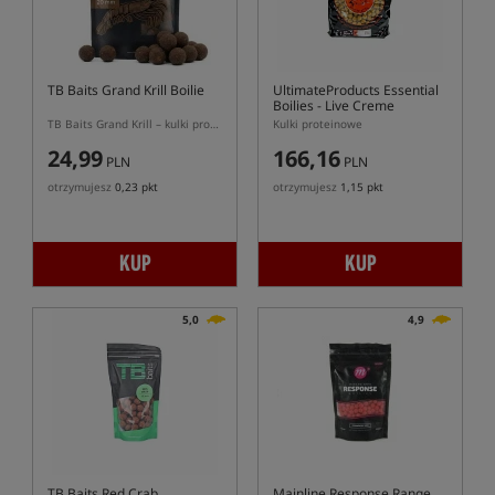
TB Baits Grand Krill Boilie
UltimateProducts Essential
Boilies - Live Creme
TB Baits Grand Krill – kulki proteinowe o aromacie kryla
Kulki proteinowe
24,99
166,16
PLN
PLN
otrzymujesz
0,23 pkt
otrzymujesz
1,15 pkt
KUP
KUP
5,0
4,9
TB Baits Red Crab
Mainline Response Range