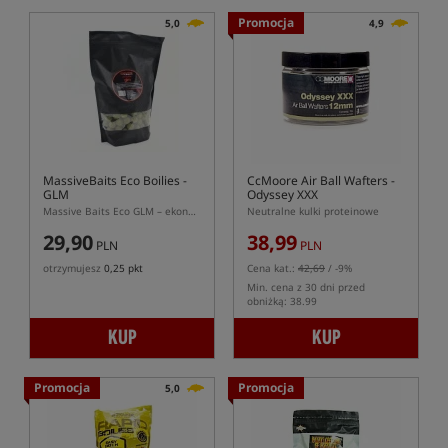
Promocja
5,0
4,9
MassiveBaits Eco Boilies -
CcMoore Air Ball Wafters -
GLM
Odyssey XXX
Massive Baits Eco GLM – ekonomiczne kulki proteinowe małżowe
Neutralne kulki proteinowe
29,90
38,99
PLN
PLN
otrzymujesz
0,25 pkt
Cena kat.:
42,69
/ -9%
Min. cena z 30 dni przed
obniżką: 38.99
KUP
KUP
Promocja
Promocja
5,0