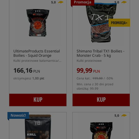
Promocja
5,0
5,0
PROMOCJA+
UltimateProducts Essential
Shimano Tribal TX1 Boilies -
Boilies - Squid Orange
Monster Crab - 5 kg
Kulki proteinowe kałamarnica/pomarańcza
Kulki proteinowe
166,16
99,99
PLN
PLN
otrzymujesz
1,00 pkt
Cena kat.:
199,00
/ -50%
Min. cena z 30 dni przed
obniżką: 99.99
KUP
KUP
Nowość!
5,0