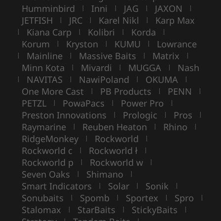
Humminbird
Inni
JAG
JAXON
|
|
|
|
JETFISH
JRC
Karel Nikl
Karp Max
|
|
|
Kiana Carp
Kolibri
Korda
|
|
|
|
Korum
Kryston
KUMU
Lowrance
|
|
|
Mainline
Massive Baits
Matrix
|
|
|
|
Minn Kota
Mivardi
MUGGA
Nash
|
|
|
NAVITAS
NawiPoland
OKUMA
|
|
|
|
One More Cast
PB Products
PENN
|
|
|
PETZL
PowaPacs
Power Pro
|
|
|
Preston Innovations
Prologic
Pros
|
|
|
Raymarine
Reuben Heaton
Rhino
|
|
|
RidgeMonkey
Rockworld
|
|
Rockworld c
Rockworld ł
|
|
Rockworld p
Rockworld w
|
|
Seven Oaks
Shimano
|
|
Smart Indicators
Solar
Sonik
|
|
|
Sonubaits
Spomb
Sportex
Spro
|
|
|
|
Stalomax
StarBaits
StickyBaits
|
|
|
|
|