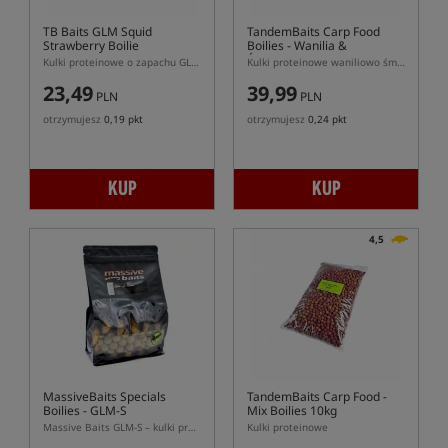
TB Baits GLM Squid
TandemBaits Carp Food
Strawberry Boilie
Boilies
- Wanilia &
Śmietanka
Kulki proteinowe o zapachu GLM, truskawka i kałamarnica
Kulki proteinowe waniliowo śmietankowe
23,49
39,99
PLN
PLN
otrzymujesz
0,19 pkt
otrzymujesz
0,24 pkt
KUP
KUP
4,5
MassiveBaits Specials
TandemBaits Carp Food -
Boilies - GLM-S
Mix Boilies 10kg
Massive Baits GLM-S – kulki proteinowe z ekstraktów małżowych
Kulki proteinowe