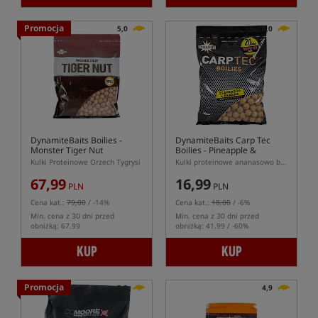
Promocja
5,0
5,0
DynamiteBaits Boilies -
DynamiteBaits Carp Tec
Monster Tiger Nut
Boilies - Pineapple &
Banana
Kulki Proteinowe Orzech Tygrysi
Kulki proteinowe ananasowo bananowe
67,99
16,99
PLN
PLN
Cena kat.:
79,00
/ -14%
Cena kat.:
18,00
/ -6%
Min. cena z 30 dni przed
Min. cena z 30 dni przed
obniżką: 67.99
obniżką: 41.99 / -60%
KUP
KUP
Promocja
5,0
4,9