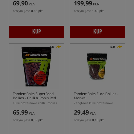
69,90
199,99
PLN
PLN
otrzymujesz
0,65 pkt
otrzymujesz
1,40 pkt
KUP
KUP
4,8
5,0
TandemBaits SuperFeed
TandemBaits Euro Boilies
-
Boilies - Chilli & Robin Red
Morwa
Kulki proteinowe chilli i robin red
Zanętowe kulki proteinowe
65,99
29,49
PLN
PLN
otrzymujesz
0,39 pkt
otrzymujesz
0,18 pkt