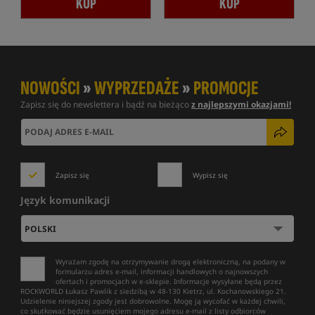
KUP
KUP
NOWOŚCI
»
WYPRZEDAŻE
»
PROMOCJE
Zapisz się do newslettera i bądź na bieżąco
z najlepszymi okazjami!
Zapisz się
Wypisz się
Język komunikacji
Wyrażam zgodę na otrzymywanie drogą elektroniczną, na podany w
formularzu adres e-mail, informacji handlowych o najnowszych
ofertach i promocjach w e-sklepie. Informacje wysyłane będą przez
ROCKWORLD Łukasz Pawlik z siedzibą w 48-130 Kietrz, ul. Kochanowskiego 21.
Udzielenie niniejszej zgody jest dobrowolne. Mogę ją wycofać w każdej chwili,
co skutkować będzie usunięciem mojego adresu e-mail z listy odbiorców