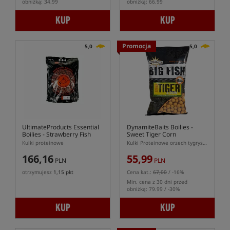
obniżką: 34.99
obniżką: 66.99
KUP
KUP
Promocja
5,0
5,0
UltimateProducts Essential
DynamiteBaits Boilies -
Boilies - Strawberry Fish
Sweet Tiger Corn
Kulki proteinowe
Kulki Proteinowe orzech tygrysi z kukurydzą
166,16
55,99
PLN
PLN
otrzymujesz
1,15 pkt
Cena kat.:
67,00
/ -16%
Min. cena z 30 dni przed
obniżką: 79.99 / -30%
KUP
KUP