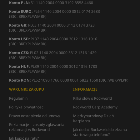
Konto PLN:
51 1140 2004 0000 3102 3558 4460
Konto EURO:
PL64 1140 2004 0000 3812 0174 2683
(BIC: BREXPLPWMBK)
Konto GB:
PL63 1140 2004 0000 3112 0174 3723
(BIC: BREXPLPWMBK)
Konto USD:
PL37 1140 2004 0000 3012 1316 1916
(BIC: BREXPLPWMBK)
Konto CZK:
PL02 1140 2004 0000 3312 1316 1429
(BIC: BREXPLPWMBK)
Konto HUF:
PL39 1140 2004 0000 3012 1316 1783
(BIC: BREXPLPWMBK)
Konto RON:
PL52 1090 1766 0000 0001 5822 1550 (BIC: WBKPPLPP)
WARUNKI ZAKUPU
INFORMACJE
Regulamin
Kilka słów o Rockworld
Polityka prywatności
Rockworld Carp Academy
Prawo odstąpienia od umowy
Międzynarodowy Dzień
Karpiarza
Reklamacje – zasady zgłaszania
reklamacji w Rockworld
Jak dodać Rockworld do ekranu
startowego telefonu?
Jak kupić na raty?