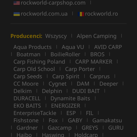
rockworld-carpshop.com
|
rockworld.com.ua
rockworld.ro
|
Producenci:
Wszyscy
Alpen Camping
|
|
Aqua Products
Aqua VU
AVID CARP
|
|
Boatman
BoilieRoller
BROS
|
|
|
|
Carp Fishing Poland
CARP MARKER
|
|
Carp Old School
Carp Porter
|
|
Carp Seeds
Carp Spirit
Carprus
|
|
|
CC Moore
Cygnet
DAM
Deeper
|
|
|
|
Delkim
Delphin
DUDI BAIT
|
|
|
DURACELL
Dynamite Baits
|
|
EKO BAITS
ENERGIZER
|
|
EnterpriseTackle
ESP
FIL
|
|
|
Fishstone
Fox
GABY
Gamakatsu
|
|
|
Gardner
Gazcamp
GREYS
GURU
|
|
|
|
Haibo
Haswing
Holdcarp
|
|
|
|