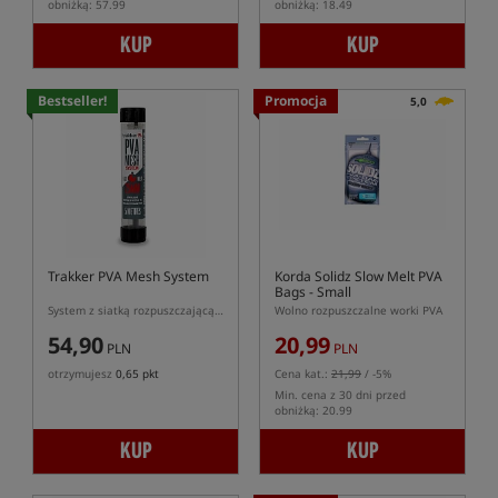
obniżką: 57.99
obniżką: 18.49
KUP
KUP
Bestseller!
Promocja
5,0
Trakker PVA Mesh System
Korda Solidz Slow Melt PVA
Bags - Small
System z siatką rozpuszczającą Trakker PVA Mesh System
Wolno rozpuszczalne worki PVA
54,90
20,99
PLN
PLN
otrzymujesz
0,65 pkt
Cena kat.:
21,99
/ -5%
Min. cena z 30 dni przed
obniżką: 20.99
KUP
KUP