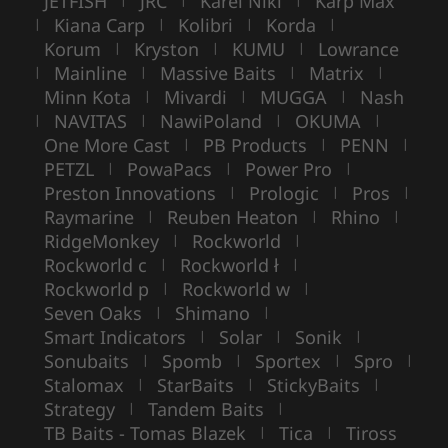
JETFISH
JRC
Karel Nikl
Karp Max
Kiana Carp
Kolibri
Korda
|
|
|
|
Korum
Kryston
KUMU
Lowrance
|
|
|
Mainline
Massive Baits
Matrix
|
|
|
|
Minn Kota
Mivardi
MUGGA
Nash
|
|
|
NAVITAS
NawiPoland
OKUMA
|
|
|
|
One More Cast
PB Products
PENN
|
|
|
PETZL
PowaPacs
Power Pro
|
|
|
Preston Innovations
Prologic
Pros
|
|
|
Raymarine
Reuben Heaton
Rhino
|
|
|
RidgeMonkey
Rockworld
|
|
Rockworld c
Rockworld ł
|
|
Rockworld p
Rockworld w
|
|
Seven Oaks
Shimano
|
|
Smart Indicators
Solar
Sonik
|
|
|
Sonubaits
Spomb
Sportex
Spro
|
|
|
|
Stalomax
StarBaits
StickyBaits
|
|
|
Strategy
Tandem Baits
|
|
TB Baits - Tomas Blazek
Tica
Tiross
|
|