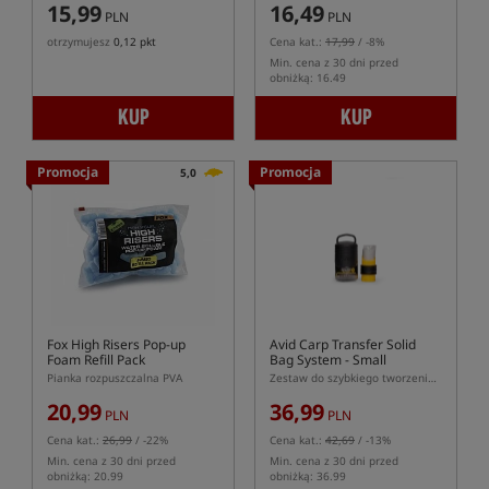
15,99
16,49
PLN
PLN
otrzymujesz
0,12 pkt
Cena kat.:
17,99
/ -8%
Min. cena z 30 dni przed
obniżką: 16.49
KUP
KUP
Promocja
Promocja
5,0
Fox High Risers Pop-up
Avid Carp Transfer Solid
Foam Refill Pack
Bag System - Small
Pianka rozpuszczalna PVA
Zestaw do szybkiego tworzenia pakunków Solid Bag
20,99
36,99
PLN
PLN
Cena kat.:
26,99
/ -22%
Cena kat.:
42,69
/ -13%
Min. cena z 30 dni przed
Min. cena z 30 dni przed
obniżką: 20.99
obniżką: 36.99