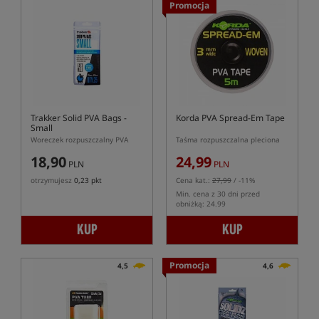
Promocja
Trakker Solid PVA Bags -
Korda PVA Spread-Em Tape
Small
Woreczek rozpuszczalny PVA
Taśma rozpuszczalna pleciona
18,90
24,99
PLN
PLN
otrzymujesz
0,23 pkt
Cena kat.:
27,99
/ -11%
Min. cena z 30 dni przed
obniżką: 24.99
KUP
KUP
Promocja
4,5
4,6