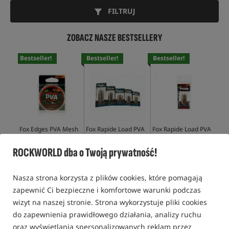
FILTRUJ
ZOBACZ NASZE BESTSELLERY
Bestseller!
Bestseller!
Bestseller!
Bes
Fox Edges PVA Mesh
Fox Rapide Load PVA
Fox Rapide Load PVA
Fox
System - Slow Melt
Bags - Fast Melt
Bags - Slow Melt
Sys
Refill
Refills
Refills
7m
ROCKWORLD dba o Twoją prywatność!
28,99
PLN
16,49
PLN
17,99
PLN
49,
KUP
KUP
KUP
Nasza strona korzysta z plików cookies, które pomagają
zapewnić Ci bezpieczne i komfortowe warunki podczas
wizyt na naszej stronie. Strona wykorzystuje pliki cookies
do zapewnienia prawidłowego działania, analizy ruchu
MATERIAŁY ROZPUSZCZALNE PVA
oraz wyświetlania spersonalizowanych reklam przez