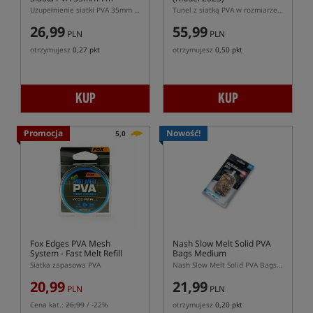
Uzupełnienie siatki PVA 35mm 7m
Tunel z siatką PVA w rozmiarze Wide (37mm)
26,99
55,99
PLN
PLN
otrzymujesz
0,27 pkt
otrzymujesz
0,50 pkt
KUP
KUP
Promocja
Nowość!
5,0
Fox Edges PVA Mesh
Nash Slow Melt Solid PVA
System - Fast Melt Refill
Bags Medium
Siatka zapasowa PVA
Nash Slow Melt Solid PVA Bags Medium – wolniej rozpuszczalne worki PVA 70x110 mm
20,99
21,99
PLN
PLN
Cena kat.:
26,99
/ -22%
otrzymujesz
0,20 pkt