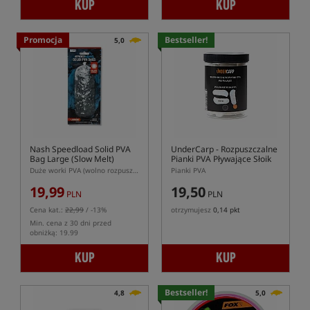
KUP
KUP
Promocja
Bestseller!
5,0
Nash Speedload Solid PVA
UnderCarp
- Rozpuszczalne
Bag Large (Slow Melt)
Pianki PVA Pływające Słoik
Duże worki PVA (wolno rozpuszczalne)
Pianki PVA
19,99
19,50
PLN
PLN
Cena kat.:
22,99
/ -13%
otrzymujesz
0,14 pkt
Min. cena z 30 dni przed
obniżką: 19.99
KUP
KUP
Bestseller!
4,8
5,0