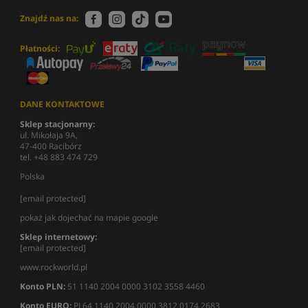
Znajdź nas na:
Płatności:
DANE KONTAKTOWE
Sklep stacjonarny:
ul. Mikołaja 9A,
47-400 Racibórz
tel. +48 883 474 729
Polska
[email protected]
pokaż jak dojechać na mapie google
Sklep internetowy:
[email protected]
www.rockworld.pl
Konto PLN:
51 1140 2004 0000 3102 3558 4460
Konto EURO:
PL64 1140 2004 0000 3812 0174 2683