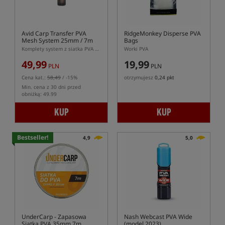
Avid Carp Transfer PVA
RidgeMonkey Disperse PVA
Mesh System 25mm / 7m
Bags
Komplety system z siatka PVA o średnicy 25mm
Worki PVA
49,99
19,99
PLN
PLN
Cena kat.:
58,49
/ -15%
otrzymujesz
0,24 pkt
Min. cena z 30 dni przed
obniżką: 49.99
KUP
KUP
Bestseller!
4,9
5,0
UnderCarp
- Zapasowa
Nash Webcast PVA Wide
Siatka PVA 35mm 7m
(model 2023)