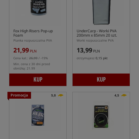
Fox High Risers Pop-up
UnderCarp
- Worki PVA
Foam
200mm x 85mm 20 szt.
Pianka rozpuszczalna PVA
Worki rozpuszczalne PVA
21,99
13,99
PLN
PLN
Cena kat.:
26,99
/ -19%
otrzymujesz
0,15 pkt
Min. cena z 30 dni przed
obniżką: 21.99
KUP
KUP
Promocja
5,0
4,5