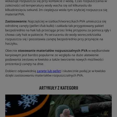
wskazuje rozpuszcza się przy kontakcie z wodą. Czas rozpuszczania w
zależności od temperatury wody wacha się od kilkunastu do
kilkudziesięciu sekund. Im cieplejsza woda tym szybciej rozpuszcza się
materiał PVA.
Zastosowanie:
Najczęściej w siatkach/woreczkach PVA umieszcza się
odrobinę zanęty (pellet i/lub kulki) i zakłada tak przygotowany pakiet
bezpośrednio na hak lub przeciąga przez linkę przyponu za pomocą igły i
chowa cały hak w pakiecie. Po wrzuceniu do wody woreczek/siatka
rozpuszcza się i pozostawia zanętę bezpośrednio przy przynęcie na
haczyku.
Obecnie
stosowanie materiałów rozpuszczalnych PVA
w wędkarstwie
karpiowym jest bardzo popularne ze względu na duże ułatwienie
podawania zestawu w łowisko a także tworzenie nowych możliwości
prezentacji zanęty na dnie.
Dobierz odpowiednią
zanętę lub pellet
i skutecznie podaj je w łowisko
dzięki zastosowaniu materiałów rozpuszczalnych PVA.
ARTYKUŁY Z KATEGORII