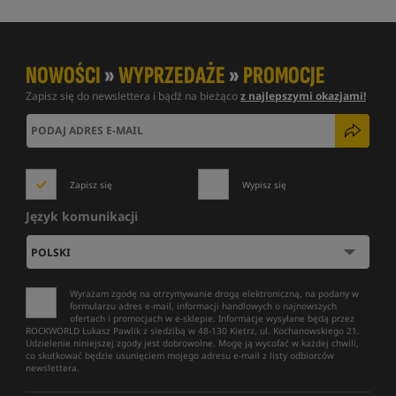
NOWOŚCI
»
WYPRZEDAŻE
»
PROMOCJE
Zapisz się do newslettera i bądź na bieżąco
z najlepszymi okazjami!
Zapisz się
Wypisz się
Język komunikacji
Wyrażam zgodę na otrzymywanie drogą elektroniczną, na podany w
formularzu adres e-mail, informacji handlowych o najnowszych
ofertach i promocjach w e-sklepie. Informacje wysyłane będą przez
ROCKWORLD Łukasz Pawlik z siedzibą w 48-130 Kietrz, ul. Kochanowskiego 21.
Udzielenie niniejszej zgody jest dobrowolne. Mogę ją wycofać w każdej chwili,
co skutkować będzie usunięciem mojego adresu e-mail z listy odbiorców
newslettera.