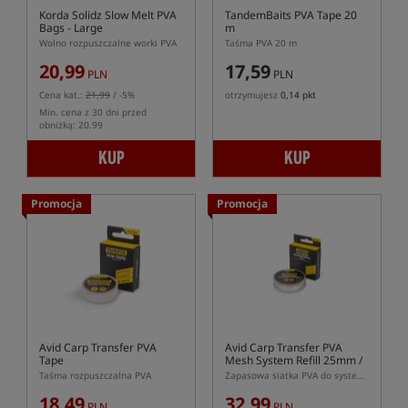
Korda Solidz Slow Melt PVA
TandemBaits PVA Tape 20
Bags - Large
m
Wolno rozpuszczalne worki PVA
Taśma PVA 20 m
20,99
17,59
PLN
PLN
Cena kat.:
21,99
/ -5%
otrzymujesz
0,14 pkt
Min. cena z 30 dni przed
obniżką: 20.99
KUP
KUP
Promocja
Promocja
Avid Carp Transfer PVA
Avid Carp Transfer PVA
Tape
Mesh System Refill 25mm /
7m
Taśma rozpuszczalna PVA
Zapasowa siatka PVA do systemów o średnicy 25mm
18,49
32,99
PLN
PLN