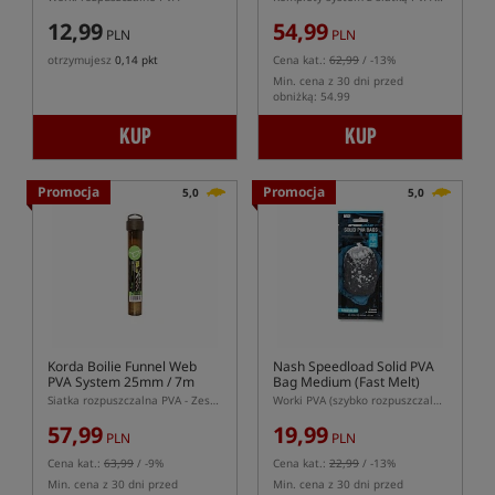
12,99
54,99
PLN
PLN
otrzymujesz
0,14 pkt
Cena kat.:
62,99
/ -13%
Min. cena z 30 dni przed
obniżką: 54.99
KUP
KUP
Promocja
Promocja
5,0
5,0
Korda Boilie Funnel Web
Nash Speedload Solid PVA
PVA System 25mm / 7m
Bag Medium (Fast Melt)
Siatka rozpuszczalna PVA - Zestaw średni
Worki PVA (szybko rozpuszczalne)
57,99
19,99
PLN
PLN
Cena kat.:
63,99
/ -9%
Cena kat.:
22,99
/ -13%
Min. cena z 30 dni przed
Min. cena z 30 dni przed