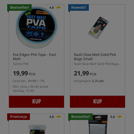
Bestseller!
Nowość!
4,8
Fox Edges PVA Tape - Fast
Nash Slow Melt Solid PVA
Melt
Bags Small
Taśma PVA
Nash Slow Melt Solid PVA Bags Small – wolniej rozpuszczalne worki PVA 60x100 mm
19,99
21,99
PLN
PLN
Cena kat.:
21,59
/ -7%
otrzymujesz
0,20 pkt
Min. cena z 30 dni przed
obniżką: 19.99
KUP
KUP
Promocja
Bestseller!
4,8
5,0