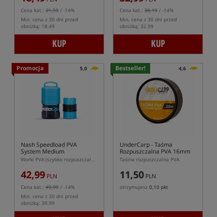
Cena kat.:
21,59
/ -14%
Cena kat.:
38,19
/ -14%
Min. cena z 30 dni przed
Min. cena z 30 dni przed
obniżką: 18.49
obniżką: 32.99
KUP
KUP
Promocja
Bestseller!
5,0
4,6
Nash Speedload PVA
UnderCarp
- Taśma
System Medium
Rozpuszczalna PVA 16mm
20m
Worki PVA (szybko rozpuszczalne) z systemem ładowania
Taśma rozpuszczalna PVA
42,99
11,50
PLN
PLN
Cena kat.:
49,99
/ -14%
otrzymujesz
0,10 pkt
Min. cena z 30 dni przed
obniżką: 39.99