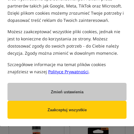
partnerów takich jak Google, Meta, TikTok oraz Microsoft.
Bestseller!
Dzięki plikom cookies możemy zrozumieć Twoje potrzeby i
5,0
5,0
dopasować treść reklam do Twoich zainteresowań.
Możesz zaakceptować wszystkie pliki cookies, jednak nie
jest to konieczne do korzystania ze strony. Możesz
dostosować zgody do swoich potrzeb - do Ciebie należy
decyzja. Zgody można zmienić w dowolnym momencie.
Korda Solidz PVA Bags Xtra
Fox Edges Rapide Pva
Small
System Fast Melt
Szczegółowe informacje ma temat plików cookies
Worki rozpuszczalne PVA Ekstra Małe
System napełniania woreczków PVA
znajdziesz w naszej
Polityce Prywatności
.
20,99
45,49
PLN
PLN
otrzymujesz
0,18 pkt
Cena kat.:
49,49
/ -8%
Min. cena z 30 dni przed
Zmień ustawienia
obniżką: 45.49
KUP
KUP
Zaakceptuj wszystkie
Bestseller!
Bestseller!
4,9
5,0