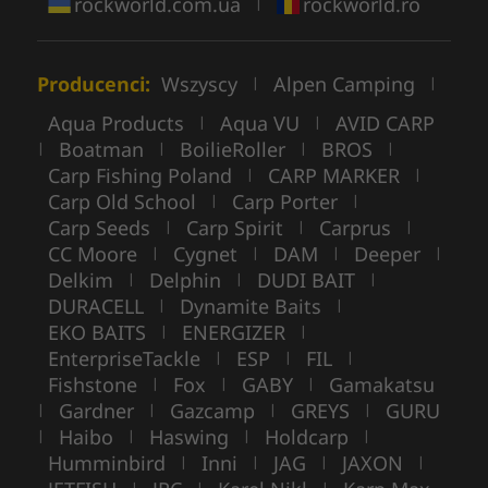
rockworld.com.ua
rockworld.ro
|
Producenci:
Wszyscy
Alpen Camping
|
|
Aqua Products
Aqua VU
AVID CARP
|
|
Boatman
BoilieRoller
BROS
|
|
|
|
Carp Fishing Poland
CARP MARKER
|
|
Carp Old School
Carp Porter
|
|
Carp Seeds
Carp Spirit
Carprus
|
|
|
CC Moore
Cygnet
DAM
Deeper
|
|
|
|
Delkim
Delphin
DUDI BAIT
|
|
|
DURACELL
Dynamite Baits
|
|
EKO BAITS
ENERGIZER
|
|
EnterpriseTackle
ESP
FIL
|
|
|
Fishstone
Fox
GABY
Gamakatsu
|
|
|
Gardner
Gazcamp
GREYS
GURU
|
|
|
|
Haibo
Haswing
Holdcarp
|
|
|
|
Humminbird
Inni
JAG
JAXON
|
|
|
|
|
|
|