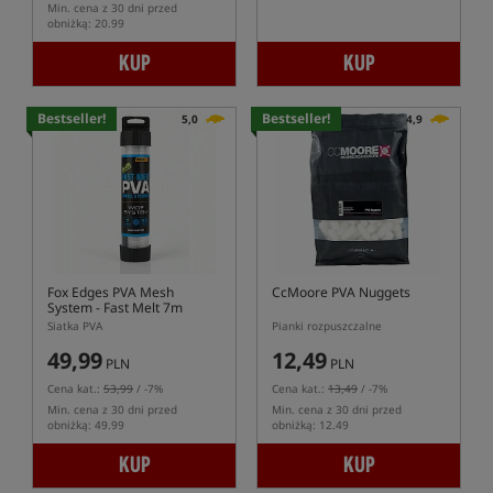
Min. cena z 30 dni przed
obniżką: 20.99
KUP
KUP
Bestseller!
Bestseller!
5,0
4,9
Fox Edges PVA Mesh
CcMoore PVA Nuggets
System - Fast Melt 7m
Siatka PVA
Pianki rozpuszczalne
49,99
12,49
PLN
PLN
Cena kat.:
53,99
/ -7%
Cena kat.:
13,49
/ -7%
Min. cena z 30 dni przed
Min. cena z 30 dni przed
obniżką: 49.99
obniżką: 12.49
KUP
KUP