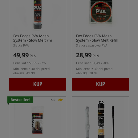
Fox Edges PVA Mesh
Fox Edges PVA Mesh
System - Slow Melt 7m
System - Slow Melt Refill
Siatka PVA
Siatka zapasowa PVA
49,99
28,99
PLN
PLN
Cena kat.:
53,99
/ -7%
Cena kat.:
31,49
/ -8%
Min. cena z 30 dni przed
Min. cena z 30 dni przed
obniżką: 49.99
obniżką: 28.99
KUP
KUP
Bestseller!
5,0