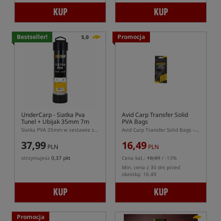
KUP
KUP
Bestseller!
Promocja
5,0
UnderCarp
- Siatka Pva
Avid Carp Transfer Solid
Tunel + Ubijak 35mm 7m
PVA Bags
Siatka PVA 35mm w zestawie z tubą i ubijakiem
Avid Carp Transfer Solid Bags – worki PVA
37,99
16,49
PLN
PLN
otrzymujesz
0,37 pkt
Cena kat.:
18,89
/ -13%
Min. cena z 30 dni przed
obniżką: 16.49
KUP
KUP
Promocja
5,0