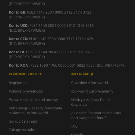
(BIC: BREXPLPWMBK)
Konto GB:
PL63 1140 2004 0000 3112 0174 3723
(BIC: BREXPLPWMBK)
Konto USD:
PL37 1140 2004 0000 3012 1316 1916
(BIC: BREXPLPWMBK)
Konto CZK:
PL02 1140 2004 0000 3312 1316 1429
(BIC: BREXPLPWMBK)
Konto HUF:
PL39 1140 2004 0000 3012 1316 1783
(BIC: BREXPLPWMBK)
Konto RON:
PL52 1090 1766 0000 0001 5822 1550 (BIC: WBKPPLPP)
WARUNKI ZAKUPU
INFORMACJE
Regulamin
Kilka słów o Rockworld
Polityka prywatności
Rockworld Carp Academy
Prawo odstąpienia od umowy
Międzynarodowy Dzień
Karpiarza
Reklamacje – zasady zgłaszania
reklamacji w Rockworld
Jak dodać Rockworld do ekranu
startowego telefonu?
Jak kupić na raty?
FAQ
Zakupy na aukcji
Kontakt