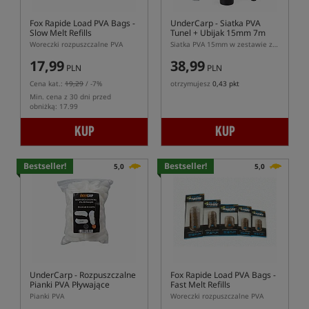
Fox Rapide Load PVA Bags -
UnderCarp
- Siatka PVA
Slow Melt Refills
Tunel + Ubijak 15mm 7m
Woreczki rozpuszczalne PVA
Siatka PVA 15mm w zestawie z tubą i ubijakiem
17,99
38,99
PLN
PLN
Cena kat.:
19,29
/ -7%
otrzymujesz
0,43 pkt
Min. cena z 30 dni przed
obniżką: 17.99
KUP
KUP
Bestseller!
Bestseller!
5,0
5,0
UnderCarp
- Rozpuszczalne
Fox Rapide Load PVA Bags -
Pianki PVA Pływające
Fast Melt Refills
Pianki PVA
Woreczki rozpuszczalne PVA