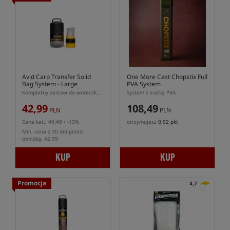
Avid Carp Transfer Solid
One More Cast Chopstix Full
Bag System - Large
PVA System
Kompletny zestaw do woreczków PVA
System z siatką PVA
42,99
108,49
PLN
PLN
Cena kat.:
49,49
/ -13%
otrzymujesz
0,92 pkt
Min. cena z 30 dni przed
obniżką: 42.99
KUP
KUP
Promocja
4,7