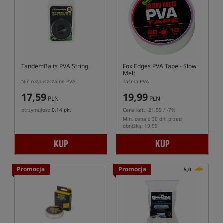
TandemBaits PVA String
Fox Edges PVA Tape - Slow
Melt
Nić rozpuszczalne PVA
Taśma PVA
17,59
19,99
PLN
PLN
otrzymujesz
0,14 pkt
Cena kat.:
21,59
/ -7%
Min. cena z 30 dni przed
obniżką: 19.99
KUP
KUP
Promocja
Promocja
5,0