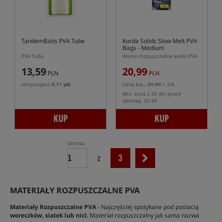
TandemBaits PVA Tube
Korda Solidz Slow Melt PVA
Bags - Medium
PVA Tuba
Wolno rozpuszczalne worki PVA
13,59
20,99
PLN
PLN
otrzymujesz
0,11 pkt
Cena kat.:
21,99
/ -5%
Min. cena z 30 dni przed
obniżką: 20.99
KUP
KUP
strona
z
3
MATERIAŁY ROZPUSZCZALNE PVA
Materiały Rozpuszczalne PVA
- Najczęściej spotykane pod postacią
woreczków, siatek lub nici.
Materiał rozpuszczalny jak sama nazwa