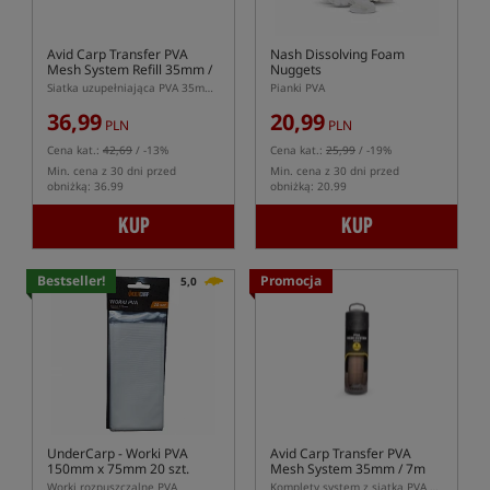
Avid Carp Transfer PVA
Nash Dissolving Foam
Mesh System Refill 35mm /
Nuggets
7m
Siatka uzupełniająca PVA 35mm o długości 7m
Pianki PVA
36,99
20,99
PLN
PLN
Cena kat.:
42,69
/ -13%
Cena kat.:
25,99
/ -19%
Min. cena z 30 dni przed
Min. cena z 30 dni przed
obniżką: 36.99
obniżką: 20.99
KUP
KUP
Bestseller!
Promocja
5,0
UnderCarp
- Worki PVA
Avid Carp Transfer PVA
150mm x 75mm 20 szt.
Mesh System 35mm / 7m
Worki rozpuszczalne PVA
Komplety system z siatką PVA o średnicy 35mm