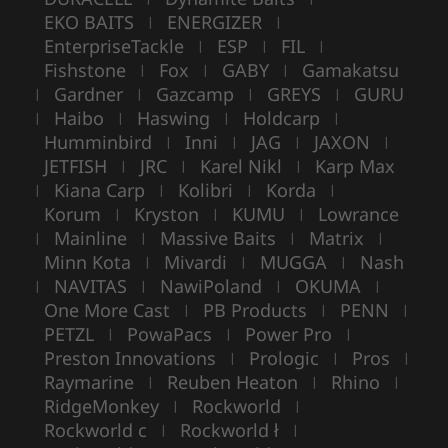
EKO BAITS
ENERGIZER
|
|
EnterpriseTackle
ESP
FIL
|
|
|
Fishstone
Fox
GABY
Gamakatsu
|
|
|
Gardner
Gazcamp
GREYS
GURU
|
|
|
|
Haibo
Haswing
Holdcarp
|
|
|
|
Humminbird
Inni
JAG
JAXON
|
|
|
|
JETFISH
JRC
Karel Nikl
Karp Max
|
|
|
Kiana Carp
Kolibri
Korda
|
|
|
|
Korum
Kryston
KUMU
Lowrance
|
|
|
Mainline
Massive Baits
Matrix
|
|
|
|
Minn Kota
Mivardi
MUGGA
Nash
|
|
|
NAVITAS
NawiPoland
OKUMA
|
|
|
|
One More Cast
PB Products
PENN
|
|
|
PETZL
PowaPacs
Power Pro
|
|
|
Preston Innovations
Prologic
Pros
|
|
|
Raymarine
Reuben Heaton
Rhino
|
|
|
RidgeMonkey
Rockworld
|
|
Rockworld c
Rockworld ł
|
|