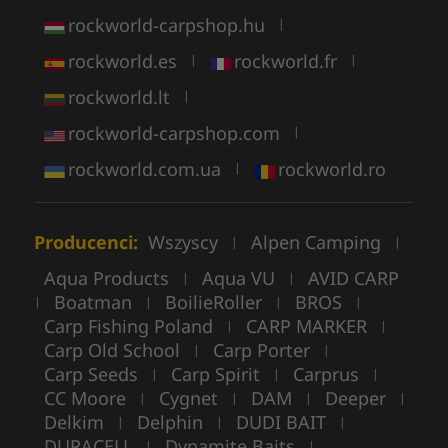
rockworld-carpshop.hu
|
rockworld.es
rockworld.fr
|
|
rockworld.lt
|
rockworld-carpshop.com
|
rockworld.com.ua
rockworld.ro
|
Producenci:
Wszyscy
Alpen Camping
|
|
Aqua Products
Aqua VU
AVID CARP
|
|
Boatman
BoilieRoller
BROS
|
|
|
|
Carp Fishing Poland
CARP MARKER
|
|
Carp Old School
Carp Porter
|
|
Carp Seeds
Carp Spirit
Carprus
|
|
|
CC Moore
Cygnet
DAM
Deeper
|
|
|
|
Delkim
Delphin
DUDI BAIT
|
|
|
DURACELL
Dynamite Baits
|
|