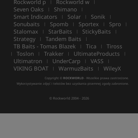
Rockworld p
Rockworld w
|
|
Seven Oaks
Shimano
|
|
Smart Indicators
Solar
Sonik
|
|
|
Sonubaits
Spomb
Sportex
Spro
|
|
|
|
Stalomax
StarBaits
StickyBaits
|
|
|
Strategy
Tandem Baits
|
|
TB Baits - Tomas Blazek
Tica
Tiross
|
|
Toslon
Trakker
UltimateProducts
|
|
|
|
Ultimatron
UnderCarp
VASS
|
|
|
VIKING BOAT
WarmuzBaits
WileyX
|
|
Copyright ©
ROCKWORLD
- Wszelkie prawa zastrzeżone.
Wykorzystywanie zdjęć i tekstów bez uzyskania pisemnej zgody zabronione.
© Rockworld 2004 - 2026