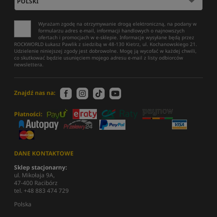
Wyrażam zgodę na otrzymywanie drogą elektroniczną, na podany w
formularzu adres e-mail, informacji handlowych o najnowszych
ofertach i promocjach w e-sklepie. Informacje wysyłane będą przez
ROCKWORLD Łukasz Pawlik z siedzibą w 48-130 Kietrz, ul. Kochanowskiego 21.
Udzielenie niniejszej zgody jest dobrowolne. Mogę ją wycofać w każdej chwili,
co skutkować będzie usunięciem mojego adresu e-mail z listy odbiorców
newslettera.
Znajdź nas na:
Płatności:
DANE KONTAKTOWE
Sklep stacjonarny:
ul. Mikołaja 9A,
47-400 Racibórz
tel. +48 883 474 729
Polska