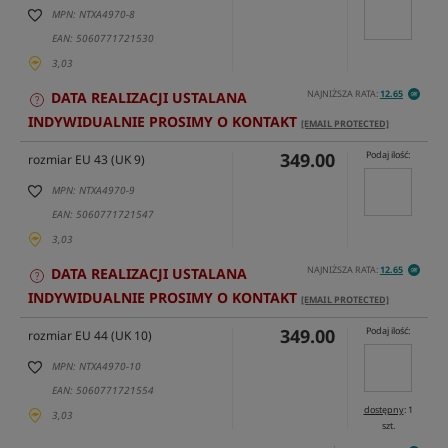
MPN: NTXA4970-8
EAN: 5060771721530
3,03
NAJNIŻSZA RATA:
12.65
DATA REALIZACJI USTALANA
INDYWIDUALNIE PROSIMY O KONTAKT
[EMAIL PROTECTED]
349.00
Podaj ilość:
rozmiar EU 43 (UK 9)
MPN: NTXA4970-9
EAN: 5060771721547
3,03
NAJNIŻSZA RATA:
12.65
DATA REALIZACJI USTALANA
INDYWIDUALNIE PROSIMY O KONTAKT
[EMAIL PROTECTED]
349.00
Podaj ilość:
rozmiar EU 44 (UK 10)
MPN: NTXA4970-10
EAN: 5060771721554
dostępny
: 1
3,03
szt.