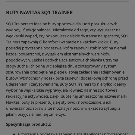
BUTY NAVITAS SQ1 TRAINER
SQ1 Trainers to idealne buty sportowe dla ludzi poszukujących
wygody i funkcjonalności. Niezależnie od tego, czy wyruszasz na
wędkarski wypad, czy pokonujesz dalekie dystanse na spacerze, SQ1
Trainers zapewnią Ci komfort i wsparcie na każdym kroku. Buty
posiadaj przyczepną podeszwę, która zapewni stabilność na niemal
każdej powierzchni, z wyjątkiem ekstremalnych warunków
pogodowych. Lekka i oddychająca siatkowa cholewka utrzyma
stopy suche i chłodne w cieplejsze dni, a zintegrowany system
sznurowania oraz pętle na pięcie ułatwią zakładanie i zdejmowanie
butów. Wzmocniony nosek buta zapewni dodatkową ochronę przed
uderzeniami i zarysowaniami. Buty SQ1 Trainers to nie tylko idealny
wybór na wędkarskie wyprawy, ale również na inne sportowe i
rekreacyjne aktywności. Dzięki subtelnej umieszczonej nazwie marki
Navitas, buty te prezentują się stylowo i nowocześnie, a ich
uniwersalność sprawia, że można je nosić w większości sytuacji z
jakimi przyjdzie nam się zmierzyć.
Specyfikacja produktu:
Przyczepna podeszwa zapewniająca stabilność i przyczepność