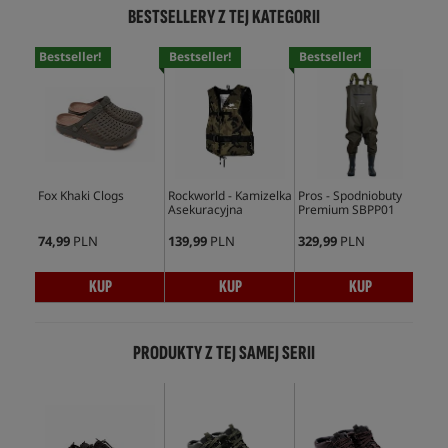
BESTSELLERY Z TEJ KATEGORII
Bestseller!
Bestseller!
Bestseller!
Bes
Fox Khaki Clogs
Rockworld - Kamizelka
Pros - Spodniobuty
Fox
Asekuracyjna
Premium SBPP01
Sli
74,99
PLN
139,99
PLN
329,99
PLN
81,
KUP
KUP
KUP
PRODUKTY Z TEJ SAMEJ SERII