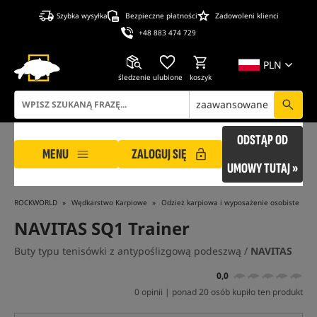
Szybka wysyłka
Bezpieczne płatności
Zadowoleni klienci
+48 883 474 729
PLN
śledzenie
ulubione
koszyk
zaawansowane
ODSTĄP OD
MENU
ZALOGUJ SIĘ
UMOWY TUTAJ »
ROCKWORLD
Wędkarstwo Karpiowe
Odzież karpiowa i wyposażenie osobiste
NAVITAS SQ1 Trainer
Buty typu tenisówki z antypoślizgową podeszwą /
NAVITAS
0,0
0 opinii | ponad 20 osób kupiło ten produkt