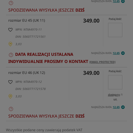
NAJNIŻSZA RATA:
12.65
SPODZIEWANA WYSYŁKA JESZCZE
DZIŚ
349.00
Podaj ilość:
rozmiar EU 45 (UK 11)
MPN: NTXA4970-11
EAN: 5060771721561
3,03
NAJNIŻSZA RATA:
12.65
DATA REALIZACJI USTALANA
INDYWIDUALNIE PROSIMY O KONTAKT
[EMAIL PROTECTED]
349.00
Podaj ilość:
rozmiar EU 46 (UK 12)
MPN: NTXA4970-12
EAN: 5060771721578
dostępny
: 1
3,03
szt.
NAJNIŻSZA RATA:
12.65
SPODZIEWANA WYSYŁKA JESZCZE
DZIŚ
Wszystkie podane ceny zawierają podatek VAT