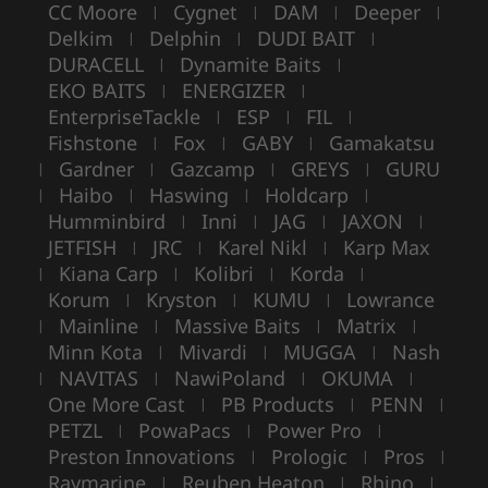
CC Moore
Cygnet
DAM
Deeper
|
|
|
|
Delkim
Delphin
DUDI BAIT
|
|
|
DURACELL
Dynamite Baits
|
|
EKO BAITS
ENERGIZER
|
|
EnterpriseTackle
ESP
FIL
|
|
|
Fishstone
Fox
GABY
Gamakatsu
|
|
|
Gardner
Gazcamp
GREYS
GURU
|
|
|
|
Haibo
Haswing
Holdcarp
|
|
|
|
Humminbird
Inni
JAG
JAXON
|
|
|
|
JETFISH
JRC
Karel Nikl
Karp Max
|
|
|
Kiana Carp
Kolibri
Korda
|
|
|
|
Korum
Kryston
KUMU
Lowrance
|
|
|
Mainline
Massive Baits
Matrix
|
|
|
|
Minn Kota
Mivardi
MUGGA
Nash
|
|
|
NAVITAS
NawiPoland
OKUMA
|
|
|
|
One More Cast
PB Products
PENN
|
|
|
PETZL
PowaPacs
Power Pro
|
|
|
Preston Innovations
Prologic
Pros
|
|
|
Raymarine
Reuben Heaton
Rhino
|
|
|