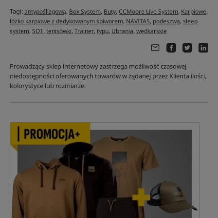
Tagi:
,
,
,
,
,
antypoślizgową
Box System
Buty
CCMoore Live System
Karpiowe
,
,
,
łóżko karpiowe z dedykowanym śpiworem
NAVITAS
podeszwą
sleep
,
,
,
,
,
,
system
SQ1
tenisówki
Trainer
typu
Ubrania
wędkarskie
Prowadzący sklep internetowy zastrzega możliwość czasowej
niedostępności oferowanych towarów w żądanej przez Klienta ilości,
kolorystyce lub rozmiarze.