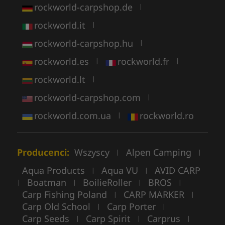
rockworld-carpshop.de
|
rockworld.it
|
rockworld-carpshop.hu
|
rockworld.es
rockworld.fr
|
|
rockworld.lt
|
rockworld-carpshop.com
|
rockworld.com.ua
rockworld.ro
|
Producenci:
Wszyscy
Alpen Camping
|
|
Aqua Products
Aqua VU
AVID CARP
|
|
Boatman
BoilieRoller
BROS
|
|
|
|
Carp Fishing Poland
CARP MARKER
|
|
Carp Old School
Carp Porter
|
|
Carp Seeds
Carp Spirit
Carprus
|
|
|