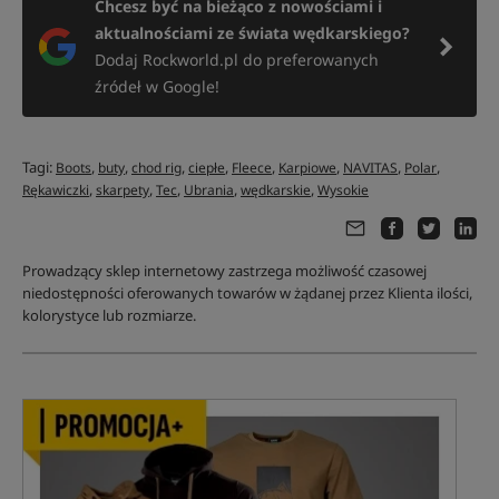
Chcesz być na bieżąco z nowościami i
aktualnościami ze świata wędkarskiego?
Dodaj Rockworld.pl do preferowanych
źródeł w Google!
Tagi:
,
,
,
,
,
,
,
,
Boots
buty
chod rig
ciepłe
Fleece
Karpiowe
NAVITAS
Polar
,
,
,
,
,
Rękawiczki
skarpety
Tec
Ubrania
wędkarskie
Wysokie
Prowadzący sklep internetowy zastrzega możliwość czasowej
niedostępności oferowanych towarów w żądanej przez Klienta ilości,
kolorystyce lub rozmiarze.