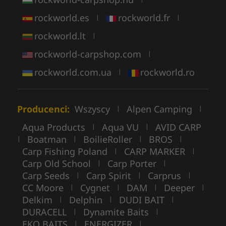
rockworld.es
rockworld.fr
|
|
rockworld.lt
|
rockworld-carpshop.com
|
rockworld.com.ua
rockworld.ro
|
Producenci:
Wszyscy
Alpen Camping
|
|
Aqua Products
Aqua VU
AVID CARP
|
|
Boatman
BoilieRoller
BROS
|
|
|
|
Carp Fishing Poland
CARP MARKER
|
|
Carp Old School
Carp Porter
|
|
Carp Seeds
Carp Spirit
Carprus
|
|
|
CC Moore
Cygnet
DAM
Deeper
|
|
|
|
Delkim
Delphin
DUDI BAIT
|
|
|
DURACELL
Dynamite Baits
|
|
EKO BAITS
ENERGIZER
|
|