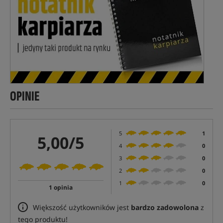
OPINIE
5
1
5,00/5
4
0
3
0
2
0
1
0
1 opinia
Większość użytkowników jest
bardzo zadowolona
z
tego produktu!