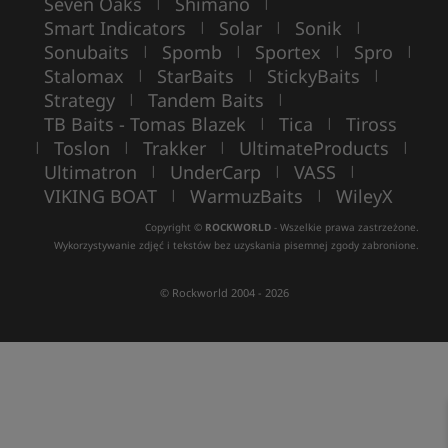
Seven Oaks
Shimano
|
|
Smart Indicators
Solar
Sonik
|
|
|
Sonubaits
Spomb
Sportex
Spro
|
|
|
|
Stalomax
StarBaits
StickyBaits
|
|
|
Strategy
Tandem Baits
|
|
TB Baits - Tomas Blazek
Tica
Tiross
|
|
Toslon
Trakker
UltimateProducts
|
|
|
|
Ultimatron
UnderCarp
VASS
|
|
|
VIKING BOAT
WarmuzBaits
WileyX
|
|
Copyright ©
ROCKWORLD
- Wszelkie prawa zastrzeżone.
Wykorzystywanie zdjęć i tekstów bez uzyskania pisemnej zgody zabronione.
© Rockworld 2004 - 2026