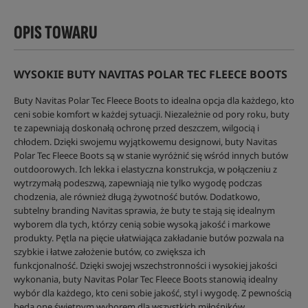
OPIS TOWARU
WYSOKIE BUTY NAVITAS POLAR TEC FLEECE BOOTS
Buty Navitas Polar Tec Fleece Boots to idealna opcja dla każdego, kto
ceni sobie komfort w każdej sytuacji. Niezależnie od pory roku, buty
te zapewniają doskonałą ochronę przed deszczem, wilgocią i
chłodem. Dzięki swojemu wyjątkowemu designowi, buty Navitas
Polar Tec Fleece Boots są w stanie wyróżnić się wśród innych butów
outdoorowych. Ich lekka i elastyczna konstrukcja, w połączeniu z
wytrzymałą podeszwą, zapewniają nie tylko wygodę podczas
chodzenia, ale również długą żywotność butów. Dodatkowo,
subtelny branding Navitas sprawia, że buty te stają się idealnym
wyborem dla tych, którzy cenią sobie wysoką jakość i markowe
produkty. Pętla na pięcie ułatwiająca zakładanie butów pozwala na
szybkie i łatwe założenie butów, co zwiększa ich
funkcjonalność. Dzięki swojej wszechstronności i wysokiej jakości
wykonania, buty Navitas Polar Tec Fleece Boots stanowią idealny
wybór dla każdego, kto ceni sobie jakość, styl i wygodę. Z pewnością
będą one świetnym wyborem dla wszystkich miłośników