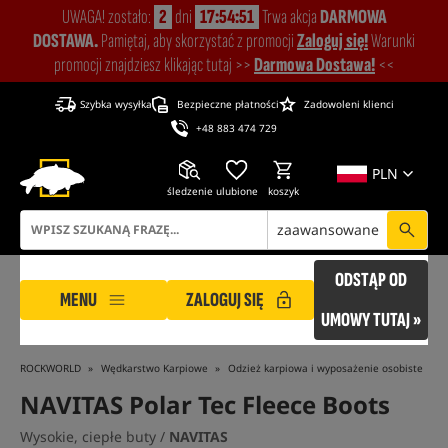
UWAGA! zostało:
2
dni
17:54:50
Trwa akcja
DARMOWA
DOSTAWA.
Pamiętaj, aby skorzystać z promocji
Zaloguj się!
Warunki
promocji znajdziesz klikając tutaj >>
Darmowa Dostawa!
<<
Szybka wysyłka
Bezpieczne płatności
Zadowoleni klienci
+48 883 474 729
PLN
śledzenie
ulubione
koszyk
zaawansowane
ODSTĄP OD
MENU
ZALOGUJ SIĘ
UMOWY TUTAJ »
ROCKWORLD
Wędkarstwo Karpiowe
Odzież karpiowa i wyposażenie osobiste
NAVITAS Polar Tec Fleece Boots
Wysokie, ciepłe buty /
NAVITAS