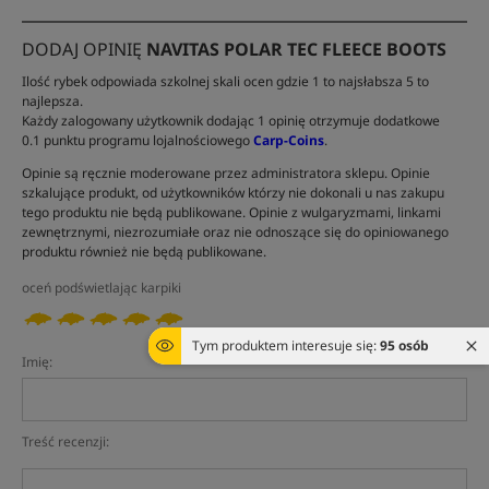
DODAJ OPINIĘ
NAVITAS POLAR TEC FLEECE BOOTS
Ilość rybek odpowiada szkolnej skali ocen gdzie 1 to najsłabsza 5 to
najlepsza.
Każdy zalogowany użytkownik dodając 1 opinię otrzymuje dodatkowe
0.1 punktu programu lojalnościowego
Carp-Coins
.
Opinie są ręcznie moderowane przez administratora sklepu. Opinie
szkalujące produkt, od użytkowników którzy nie dokonali u nas zakupu
tego produktu nie będą publikowane. Opinie z wulgaryzmami, linkami
zewnętrznymi, niezrozumiałe oraz nie odnoszące się do opiniowanego
produktu również nie będą publikowane.
oceń podświetlając karpiki
Tym produktem interesuje się:
95 osób
Imię:
Treść recenzji: