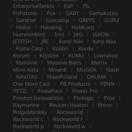
EnterpriseTackle
ESP
FIL
|
|
|
Fishstone
Fox
GABY
Gamakatsu
|
|
|
Gardner
Gazcamp
GREYS
GURU
|
|
|
|
Haibo
Haswing
Holdcarp
|
|
|
|
Humminbird
Inni
JAG
JAXON
|
|
|
|
JETFISH
JRC
Karel Nikl
Karp Max
|
|
|
Kiana Carp
Kolibri
Korda
|
|
|
|
Korum
Kryston
KUMU
Lowrance
|
|
|
Mainline
Massive Baits
Matrix
|
|
|
|
Minn Kota
Mivardi
MUGGA
Nash
|
|
|
NAVITAS
NawiPoland
OKUMA
|
|
|
|
One More Cast
PB Products
PENN
|
|
|
PETZL
PowaPacs
Power Pro
|
|
|
Preston Innovations
Prologic
Pros
|
|
|
Raymarine
Reuben Heaton
Rhino
|
|
|
RidgeMonkey
Rockworld
|
|
Rockworld c
Rockworld ł
|
|
Rockworld p
Rockworld w
|
|