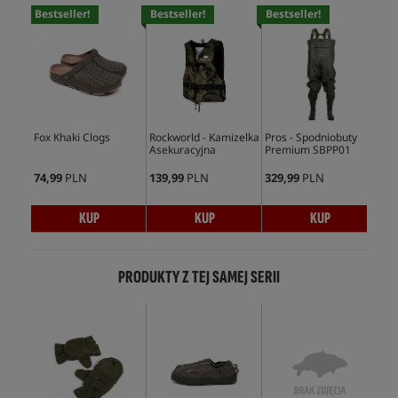
Bestseller!
Bestseller!
Bestseller!
Bes
Fox Khaki Clogs
Rockworld - Kamizelka
Pros - Spodniobuty
Fox
Asekuracyjna
Premium SBPP01
Sli
74,99
PLN
139,99
PLN
329,99
PLN
86,
KUP
KUP
KUP
PRODUKTY Z TEJ SAMEJ SERII