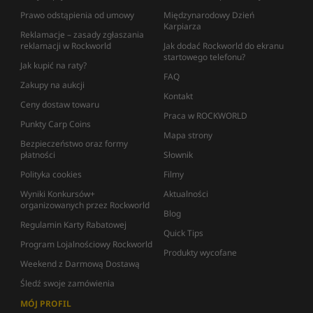
Prawo odstąpienia od umowy
Międzynarodowy Dzień
Karpiarza
Reklamacje – zasady zgłaszania
reklamacji w Rockworld
Jak dodać Rockworld do ekranu
startowego telefonu?
Jak kupić na raty?
FAQ
Zakupy na aukcji
Kontakt
Ceny dostaw towaru
Praca w ROCKWORLD
Punkty Carp Coins
Mapa strony
Bezpieczeństwo oraz formy
płatności
Słownik
Polityka cookies
Filmy
Wyniki Konkursów+
Aktualności
organizowanych przez Rockworld
Blog
Regulamin Karty Rabatowej
Quick Tips
Program Lojalnościowy Rockworld
Produkty wycofane
Weekend z Darmową Dostawą
Śledź swoje zamówienia
MÓJ PROFIL