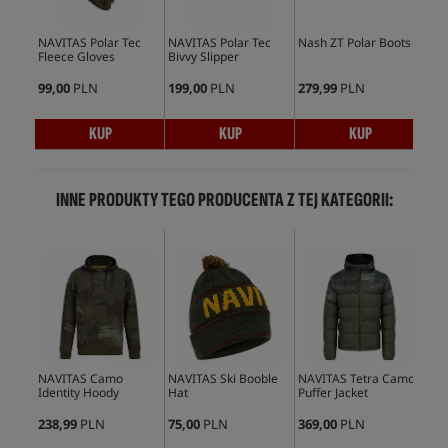
NAVITAS Polar Tec
NAVITAS Polar Tec
Nash ZT Polar Boots
NA
Fleece Gloves
Bivvy Slipper
Boo
99,00
PLN
199,00
PLN
279,99
PLN
99,
KUP
KUP
KUP
INNE PRODUKTY TEGO PRODUCENTA Z TEJ KATEGORII:
NAVITAS Camo
NAVITAS Ski Booble
NAVITAS Tetra Camo
NAV
Identity Hoody
Hat
Puffer Jacket
Jog
238,99
PLN
75,00
PLN
369,00
PLN
169