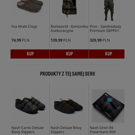
Fox Khaki Clogs
Rockworld - Kamizelka
Pros - Spodniobuty
Fox
Asekuracyjna
Premium SBPP01
Sli
74,99
PLN
139,99
PLN
329,99
PLN
81,
KUP
KUP
KUP
PRODUKTY Z TEJ SAMEJ SERII
Nash Camo Deluxe
Nash Deluxe Bivvy
Nash Siren R4
Nas
Bivvy Slippers
Slippers
Powerbanx 80K