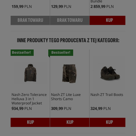
Bundle
159,99
PLN
129,99
PLN
2 859,99
PLN
159
BRAK TOWARU
BRAK TOWARU
KUP
INNE PRODUKTY TEGO PRODUCENTA Z TEJ KATEGORII:
Bestseller!
Bestseller!
Nash Zero Tolerance
Nash ZT Lite Luxe
Nash ZT Trail Boots
Nas
Helluva 3 in 1
Shorts Camo
Win
Waterproof Jacket
Ca
CAMO
934,99
PLN
309,99
PLN
324,99
PLN
409
KUP
KUP
KUP