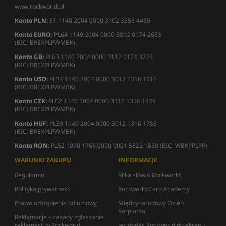
www.rockworld.pl
Konto PLN:
51 1140 2004 0000 3102 3558 4460
Konto EURO:
PL64 1140 2004 0000 3812 0174 2683
(BIC: BREXPLPWMBK)
Konto GB:
PL63 1140 2004 0000 3112 0174 3723
(BIC: BREXPLPWMBK)
Konto USD:
PL37 1140 2004 0000 3012 1316 1916
(BIC: BREXPLPWMBK)
Konto CZK:
PL02 1140 2004 0000 3312 1316 1429
(BIC: BREXPLPWMBK)
Konto HUF:
PL39 1140 2004 0000 3012 1316 1783
(BIC: BREXPLPWMBK)
Konto RON:
PL52 1090 1766 0000 0001 5822 1550 (BIC: WBKPPLPP)
WARUNKI ZAKUPU
INFORMACJE
Regulamin
Kilka słów o Rockworld
Polityka prywatności
Rockworld Carp Academy
Prawo odstąpienia od umowy
Międzynarodowy Dzień
Karpiarza
Reklamacje – zasady zgłaszania
reklamacji w Rockworld
Jak dodać Rockworld do ekranu