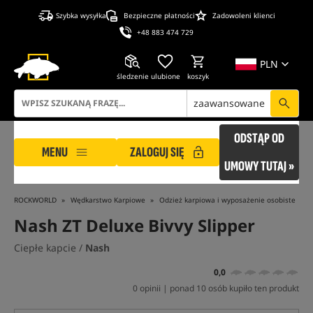
Szybka wysyłka
Bezpieczne płatności
Zadowoleni klienci
+48 883 474 729
PLN
śledzenie
ulubione
koszyk
zaawansowane
ODSTĄP OD
MENU
ZALOGUJ SIĘ
UMOWY TUTAJ »
ROCKWORLD
Wędkarstwo Karpiowe
Odzież karpiowa i wyposażenie osobiste
Nash ZT Deluxe Bivvy Slipper
Ciepłe kapcie /
Nash
0,0
0 opinii | ponad 10 osób kupiło ten produkt