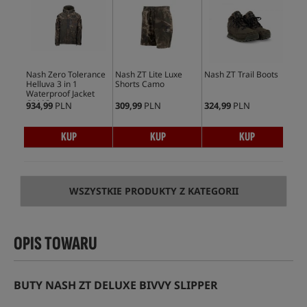
Nash Zero Tolerance
Nash ZT Lite Luxe
Nash ZT Trail Boots
Nas
Helluva 3 in 1
Shorts Camo
Win
Waterproof Jacket
Ca
CAMO
934,99
PLN
309,99
PLN
324,99
PLN
409
KUP
KUP
KUP
WSZYSTKIE PRODUKTY Z KATEGORII
OPIS TOWARU
BUTY NASH ZT DELUXE BIVVY SLIPPER