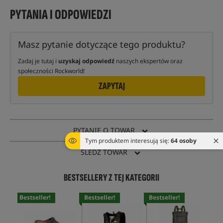
PYTANIA I ODPOWIEDZI
Masz pytanie dotyczące tego produktu?
Zadaj je tutaj i
uzyskaj odpowiedź
naszych ekspertów oraz
społeczności Rockworld!
ZAPYTAJ
PYTANIE O TOWAR
Tym produktem interesują się:
64 osoby
ŚLEDŹ TOWAR
BESTSELLERY Z TEJ KATEGORII
Bestseller!
Bestseller!
Bestseller!
Bes