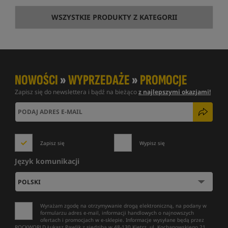
WSZYSTKIE PRODUKTY Z KATEGORII
NOWOŚCI
»
WYPRZEDAŻE
»
PROMOCJE
Zapisz się do newslettera i bądź na bieżąco
z najlepszymi okazjami!
Zapisz się
Wypisz się
Język komunikacji
Wyrażam zgodę na otrzymywanie drogą elektroniczną, na podany w
formularzu adres e-mail, informacji handlowych o najnowszych
ofertach i promocjach w e-sklepie. Informacje wysyłane będą przez
ROCKWORLD Łukasz Pawlik z siedzibą w 48-130 Kietrz, ul. Kochanowskiego 21.