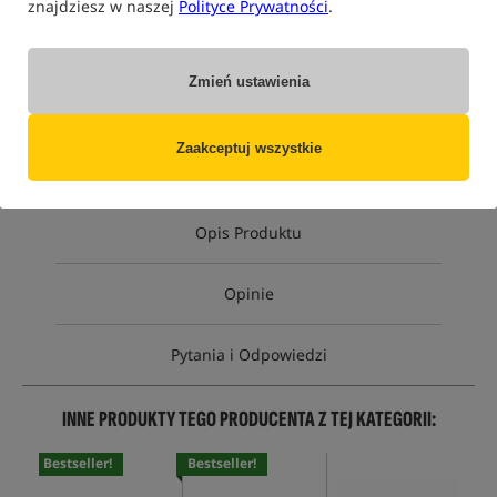
znajdziesz w naszej
Polityce Prywatności
.
Opcja
Cena PLN
Ilość
129.99
Zmień ustawienia
rozmiar 43 (UK 9)
Brak
produktu
MPN: C6137
EAN: 5055144861371
Zaakceptuj wszystkie
Opis Produktu
Opinie
Pytania i Odpowiedzi
INNE PRODUKTY TEGO PRODUCENTA Z TEJ KATEGORII:
Bestseller!
Bestseller!