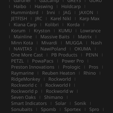
Gardner
Gazcamp
GREYS
GURU
|
|
|
|
Haibo
Haswing
Holdcarp
|
|
|
|
Humminbird
Inni
JAG
JAXON
|
|
|
|
JETFISH
JRC
Karel Nikl
Karp Max
|
|
|
Kiana Carp
Kolibri
Korda
|
|
|
|
Korum
Kryston
KUMU
Lowrance
|
|
|
Mainline
Massive Baits
Matrix
|
|
|
|
Minn Kota
Mivardi
MUGGA
Nash
|
|
|
NAVITAS
NawiPoland
OKUMA
|
|
|
|
One More Cast
PB Products
PENN
|
|
|
PETZL
PowaPacs
Power Pro
|
|
|
Preston Innovations
Prologic
Pros
|
|
|
Raymarine
Reuben Heaton
Rhino
|
|
|
RidgeMonkey
Rockworld
|
|
Rockworld c
Rockworld ł
|
|
Rockworld p
Rockworld w
|
|
Seven Oaks
Shimano
|
|
Smart Indicators
Solar
Sonik
|
|
|
Sonubaits
Spomb
Sportex
Spro
|
|
|
|