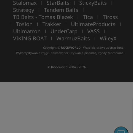
Stalomax
StarBaits
StickyBaits
|
|
|
Strategy
Tandem Baits
|
|
TB Baits - Tomas Blazek
Tica
Tiross
|
|
Toslon
Trakker
UltimateProducts
|
|
|
|
Ultimatron
UnderCarp
VASS
|
|
|
VIKING BOAT
WarmuzBaits
WileyX
|
|
Copyright ©
ROCKWORLD
- Wszelkie prawa zastrzeżone.
Wykorzystywanie zdjęć i tekstów bez uzyskania pisemnej zgody zabronione.
© Rockworld 2004 - 2026