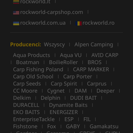
rockworld.lt
|
rockworld-carpshop.com
|
rockworld.com.ua
rockworld.ro
|
Producenci:
Wszyscy
Alpen Camping
|
|
Aqua Products
Aqua VU
AVID CARP
|
|
Boatman
BoilieRoller
BROS
|
|
|
|
Carp Fishing Poland
CARP MARKER
|
|
Carp Old School
Carp Porter
|
|
Carp Seeds
Carp Spirit
Carprus
|
|
|
CC Moore
Cygnet
DAM
Deeper
|
|
|
|
Delkim
Delphin
DUDI BAIT
|
|
|
DURACELL
Dynamite Baits
|
|
EKO BAITS
ENERGIZER
|
|
EnterpriseTackle
ESP
FIL
|
|
|
Fishstone
Fox
GABY
Gamakatsu
|
|
|