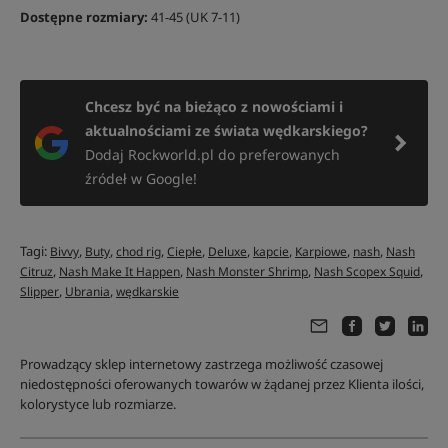
Dostępne rozmiary:
41-45 (UK 7-11)
Chcesz być na bieżąco z nowościami i
aktualnościami ze świata wędkarskiego?
Dodaj Rockworld.pl do preferowanych
źródeł w Google!
Tagi:
,
,
,
,
,
,
,
,
Bivvy
Buty
chod rig
Ciepłe
Deluxe
kapcie
Karpiowe
nash
Nash
,
,
,
,
Citruz
Nash Make It Happen
Nash Monster Shrimp
Nash Scopex Squid
,
,
Slipper
Ubrania
wędkarskie
Prowadzący sklep internetowy zastrzega możliwość czasowej
niedostępności oferowanych towarów w żądanej przez Klienta ilości,
kolorystyce lub rozmiarze.