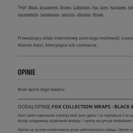
Tagi:
,
,
,
,
,
,
,
Black
brązowymi
Brown
Collection
Fox
Grey
Karpiowe
ko
,
,
,
,
soczewkami
Sunglasses
szarymi
Ubrania
Wraps
Prowadzący sklep internetowy zastrzega możliwość czas
Klienta ilości, kolorystyce lub rozmiarze.
OPINIE
Brak opinii tego towaru.
DODAJ OPINIĘ
FOX COLLECTION WRAPS - BLACK 
Ilość rybek odpowiada szkolnej skali ocen gdzie 1 to najsłabsza 5 to na
Każdy zalogowany użytkownik dodając 1 opinię otrzymuje dodatkowe
Opinie są ręcznie moderowane przez administratora sklepu. Opinie sz