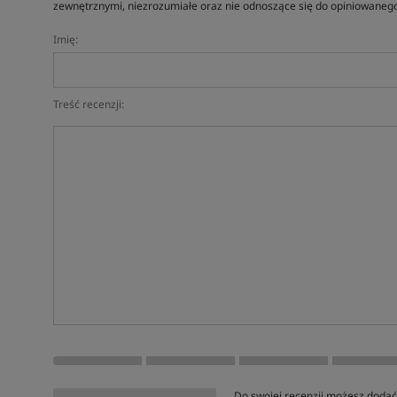
zewnętrznymi, niezrozumiałe oraz nie odnoszące się do opiniowanego
Imię:
Treść recenzji:
Do swojej recenzji możesz dodać 