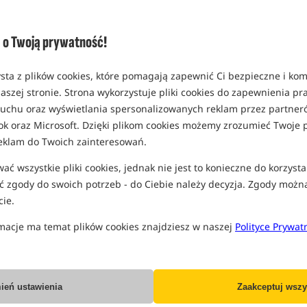
Opcja
Cena PLN
Standard
o Twoją prywatność!
MPN: CSN049
Koniec pro
EAN: 5056212171286
sta z plików cookies, które pomagają zapewnić Ci bezpieczne i ko
0,83
aszej stronie. Strona wykorzystuje pliki cookies do zapewnienia p
SPODZIEWANA WYSYŁKA JE
 ruchu oraz wyświetlania spersonalizowanych reklam przez partneró
ok oraz Microsoft. Dzięki plikom cookies możemy zrozumieć Twoje p
eklam do Twoich zainteresowań.
Wszystkie podane ceny zawierają pod
ć wszystkie pliki cookies, jednak nie jest to konieczne do korzysta
 zgody do swoich potrzeb - do Ciebie należy decyzja. Zgody możn
ie.
macje ma temat plików cookies znajdziesz w naszej
Polityce Prywat
Producent:
Fox
Dostawa już od:
7.99 PLN
ień ustawienia
Zaakceptuj wszy
Poleć ten produkt znajomym: