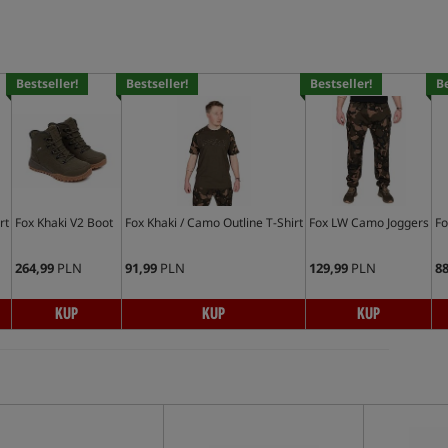
Bestseller!
Bestseller!
Bestseller!
Be
rt
Fox Khaki V2 Boot
Fox Khaki / Camo Outline T-Shirt
Fox LW Camo Joggers
Fo
264,99
PLN
91,99
PLN
129,99
PLN
88
KUP
KUP
KUP