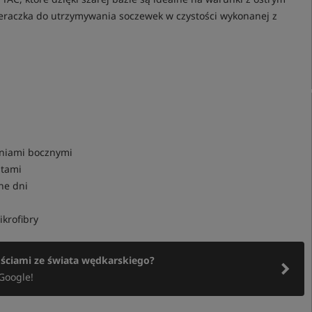
cieraczka do utrzymywania soczewek w czystości wykonanej z
eniami bocznymi
ntami
ne dni
krofibry
ościami ze świata wędkarskiego?
Google!