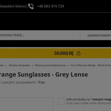
dowoleni klienci
|
+48 883 474 729
zaawansowan
ZALOGUJ SIĘ
ste
Ubrania Karpiowe
Okulary przeciwsłoneczne
Fox Collection Wraps - Black & O
Orange Sunglasses - Grey Lense
 z szarymi soczewkami /
Fox
tylko produkty na
"naszym mag
(część opcji mogła zostać ukryta prze