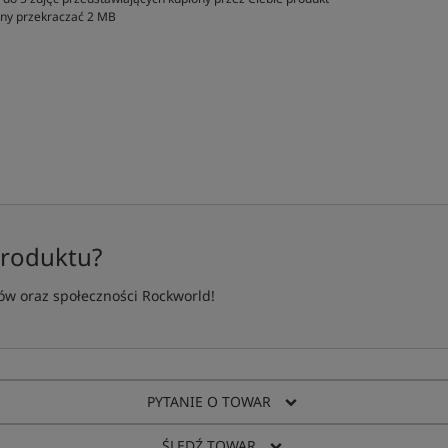
inny przekraczać 2 MB
produktu?
w oraz społeczności Rockworld!
PYTANIE O TOWAR
ŚLEDŹ TOWAR