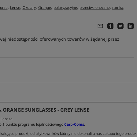
,
,
,
,
,
,
,
lorze
Lense
Okulary
Orange
polaryzacyjne
przeciwsłoneczne
ramką
owej niedostępności oferowanych towarów w żądanej przez
& ORANGE SUNGLASSES - GREY LENSE
jlepsza.
 0.1 punktu programu lojalnościowego
Carp-Coins
.
kalujące produkt, od użytkowników którzy nie dokonali u nas zakupu tego produk