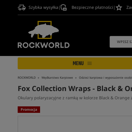
Szybka wysyłka
|
Bezpieczne płatności
|
Za
MENU
ROCKWORLD
Wędkarstwo Karpiowe
Odzież karpiowa i wyposażenie osobi
Fox Collection Wraps - Black & 
Okulary polaryzacyjne z ramką w kolorze Black & Orange
Promocja