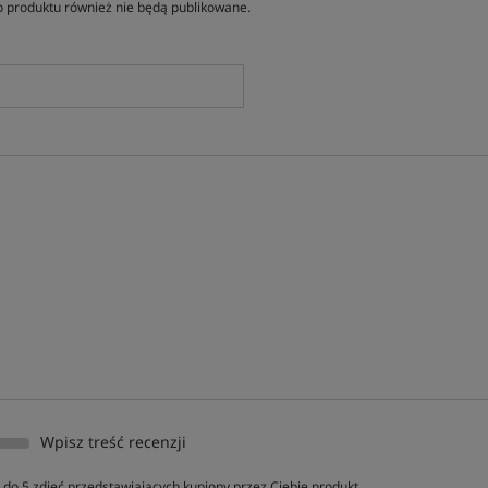
 produktu również nie będą publikowane.
Wpisz treść recenzji
do 5 zdjęć przedstawiających kupiony przez Ciebie produkt