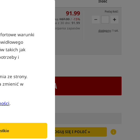
Ilość
91.99
Podaj ilość:
Cena katalogowa
107.99
/
-15%
Min. cena z 30 dni:
91.99
mocji: 09-08-2026, 23:59 lub do wyczerpania zapasów
dostępny
: 1 szt.
mfortowe warunki
rawidłowego
SZCZE
DZIŚ
w takich jak
otrzeby i
atek VAT
nia ze strony.
+ DODAJ DO KOSZYKA
a zmienić w
ności
.
stkie
ZALOGUJ SIĘ I POLEĆ »