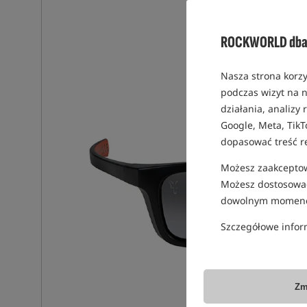
ROCKWORLD dba 
Nasza strona korzy
podczas wizyt na n
działania, analizy
Google, Meta, TikT
dopasować treść r
Możesz zaakceptowa
Możesz dostosować
dowolnym momenc
Szczegółowe infor
Zm