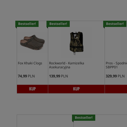
Bestseller!
Bestseller!
Bestseller!
Fox Khaki Clogs
Rockworld - Kamizelka
Pros - Spodn
Asekuracyjna
SBPP01
74,99
PLN
139,99
PLN
329,99
PLN
KUP
KUP
Bestseller!