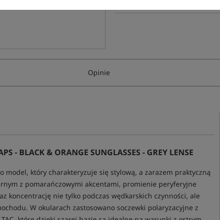
Opinie
S - BLACK & ORANGE SUNGLASSES - GREY LENSE
o model, który charakteryzuje się stylową, a zarazem praktyczną
zarnym z pomarańczowymi akcentami, promienie peryferyjne
az koncentrację nie tylko podczas wędkarskich czynności, ale
mochodu. W okularach zastosowano soczewki polaryzacyjne z
AC, które dzięki szarej bazie są idealne na warunki z ostrym