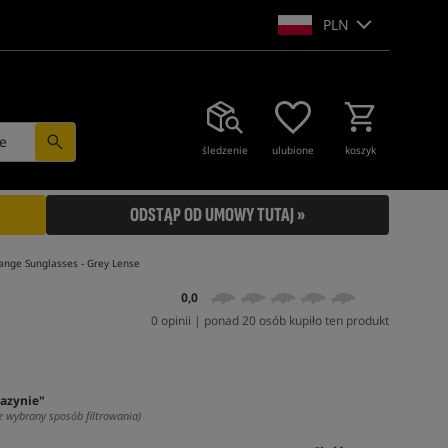
PLN
e
śledzenie
ulubione
koszyk
ODSTĄP OD UMOWY TUTAJ »
range Sunglasses - Grey Lense
0,0
0 opinii | ponad 20 osób kupiło ten produkt
azynie"
z wybrany sposób filtrowania)