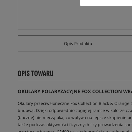
Opis Produktu
OPIS TOWARU
OKULARY POLARYZACYJNE FOX COLLECTION WRAP
Okulary przeciwsłoneczne Fox Collection Black & Orange t
budową. Dzięki odpowiednio zagiętej ramce w kolorze c
(boczne) nie męczą oka, co wpływa na lepsze skupienie or
także podczas aktywności fizycznych czy prowadzenia sa
warstwą ochronną UV 400 oraz odpornością na uderzenia T