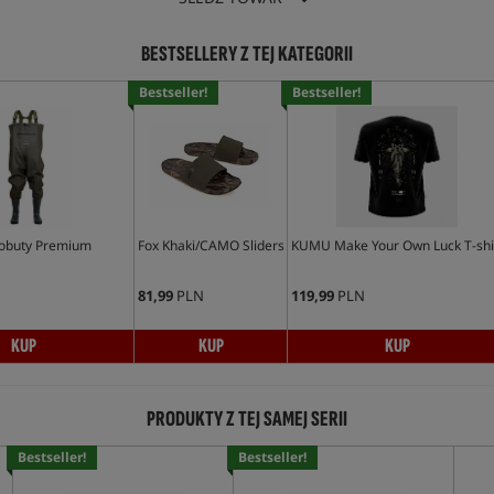
BESTSELLERY Z TEJ KATEGORII
Bestseller!
Bestseller!
iobuty Premium
Fox Khaki/CAMO Sliders
KUMU Make Your Own Luck T-shi
81,99
PLN
119,99
PLN
KUP
KUP
KUP
PRODUKTY Z TEJ SAMEJ SERII
Bestseller!
Bestseller!