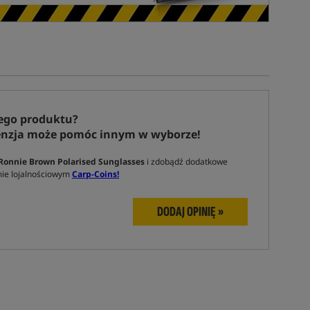
ego produktu?
enzja może pomóc innym w wyborze!
Ronnie Brown Polarised Sunglasses
i zdobądź dodatkowe
ie lojalnościowym
Carp-Coins!
DODAJ OPINIĘ »
Tym produktem interesuje się:
8 osób