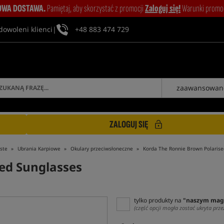
WA DOSTAWA.
Pamiętaj, aby skorzystać z promocji
Zaloguj się!
Warunki promocj
dowoleni klienci
|
+48 883 474 729
zaawansowan
ZALOGUJ SIĘ
ste
Ubrania Karpiowe
Okulary przeciwsłoneczne
Korda The Ronnie Brown Polarise
ed Sunglasses
tylko produkty na
"naszym mag
(część opcji mogła zostać ukryta prze