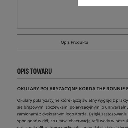
Opis Produktu
OPIS TOWARU
OKULARY POLARYZACYJNE KORDA THE RONNIE 
Okulary polaryzacyjne które łączą świetny wygląd z prak
się brązowymi soczewkami polaryzacyjnymi o uniwersaln
ramionami z dyskretnym logo Korda. Dzięki zastosowaniu 
spoglądać w dół, co ułatwi obserwację tafli wody w posz
etui z mikrofibry, które doskonale sprawdzi się jako ście