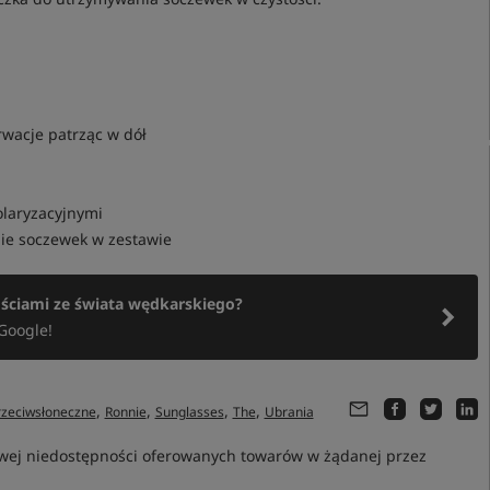
rwacje patrząc w dół
olaryzacyjnymi
nie soczewek w zestawie
ościami ze świata wędkarskiego?
Google!
,
,
,
,
rzeciwsłoneczne
Ronnie
Sunglasses
The
Ubrania
owej niedostępności oferowanych towarów w żądanej przez