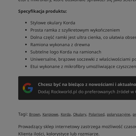
Specyfikacja produktu:
Stylowe okulary Korda
Prosta ramka z szylkretowym wykończeniem
Dolna część ramki jest ultra cienka, co ułatwia obse
Ramiona wykonana z drewna
Subtelne logo Korda na ramionach
Uniwersalne, brązowe soczewki z właściwościami p
Etui wykonane z mikrofibry umożliwiające czyszcze
Chcesz być na bieżąco z nowościami i aktualn
Dodaj Rockworld.pl do preferowanych źródeł w 
Tagi:
,
,
,
,
,
,
Brown
Karpiowe
Korda
Okulary
Polarised
polaryzacyjne
p
Prowadzący sklep internetowy zastrzega możliwość czas
Klienta ilości, kolorystyce lub rozmiarze.