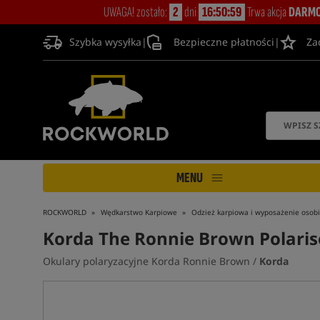
UWAGA! zostało:
2
dni
16:50:58
Trwa akcja
DARMO
Szybka wysyłka
|
Bezpieczne płatności
|
Za
MENU
ROCKWORLD
Wędkarstwo Karpiowe
Odzież karpiowa i wyposażenie osobi
Korda The Ronnie Brown Polaris
Okulary polaryzacyjne Korda Ronnie Brown /
Korda