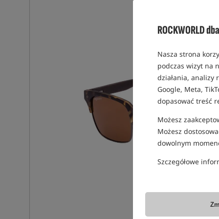
ROCKWORLD dba 
Nasza strona korzy
podczas wizyt na n
działania, analizy
Google, Meta, TikT
dopasować treść r
Możesz zaakceptowa
Możesz dostosować
dowolnym momenc
Szczegółowe infor
Zm