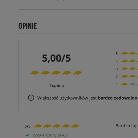
OPINIE
5,00/5
5
4
3
2
1
1 opinia
Większość użytkowników jest
bardzo zadowolon
Bardzo faj
5/5
potwierdzony zakup