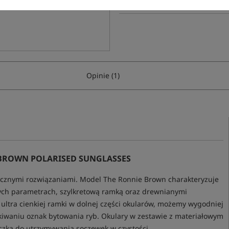
Opinie (1)
BROWN POLARISED SUNGLASSES
tycznymi rozwiązaniami. Model The Ronnie Brown charakteryzuje
ych parametrach, szylkretową ramką oraz drewnianymi
ultra cienkiej ramki w dolnej części okularów, możemy wygodniej
ukiwaniu oznak bytowania ryb. Okulary w zestawie z materiałowym
reczka do utrzymywania soczewek w czystości.