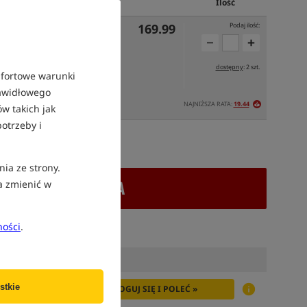
Cena PLN
Ilość
169.99
Podaj ilość:
dostępny
: 2 szt.
mfortowe warunki
rawidłowego
NAJNIŻSZA RATA:
19.44
OJUTRZE
w takich jak
otrzeby i
atek VAT
nia ze strony.
+ DODAJ DO KOSZYKA
a zmienić w
ności
.
stkie
ZALOGUJ SIĘ I POLEĆ »