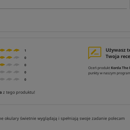
Używasz t
1
Twoja rec
0
0
Oceń produkt
Korda The 
0
punkty w naszym program
0
a
z tego produktu!
ne okulary świetnie wyglądają i spełniają swoje zadanie polecam