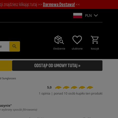
i znajdziesz klikając tutaj >>
Darmowa Dostawa!
<<
PLN
e
śledzenie
ulubione
koszyk
ODSTĄP OD UMOWY TUTAJ »
d Sunglasses
5,0
1 opinia | ponad 10 osób kupiło ten produkt
azynie"
z wybrany sposób filtrowania)