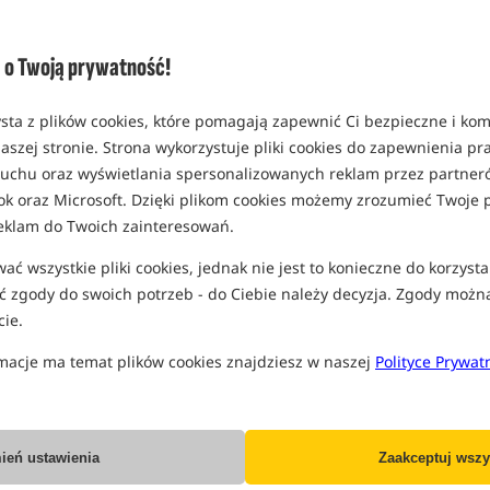
Opcja
Standard
o Twoją prywatność!
MPN: K4D20
EAN: 5060929023356
sta z plików cookies, które pomagają zapewnić Ci bezpieczne i ko
1,49
aszej stronie. Strona wykorzystuje pliki cookies do zapewnienia p
SPODZIEWANA WYSYŁKA
P
 ruchu oraz wyświetlania spersonalizowanych reklam przez partneró
ok oraz Microsoft. Dzięki plikom cookies możemy zrozumieć Twoje p
eklam do Twoich zainteresowań.
Wszystkie podane ceny zawierają pod
ć wszystkie pliki cookies, jednak nie jest to konieczne do korzysta
 zgody do swoich potrzeb - do Ciebie należy decyzja. Zgody możn
ie.
macje ma temat plików cookies znajdziesz w naszej
Polityce Prywat
Producent:
Korda
Dostawa już od:
7.99 PLN
ień ustawienia
Zaakceptuj wszy
Poleć ten produkt znajomym: