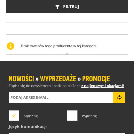
dopasować treść reklam do Twoich zainteresowań.
FILTRUJ
Możesz zaakceptować wszystkie pliki cookies, jednak nie
jest to konieczne do korzystania ze strony. Możesz
dostosować zgody do swoich potrzeb - do Ciebie należy
decyzja. Zgody można zmienić w dowolnym momencie.
Brak towarów tego producenta w tej kategorii
Szczegółowe informacje ma temat plików cookies
znajdziesz w naszej
Polityce Prywatności
.
Zmień ustawienia
NOWOŚCI
»
WYPRZEDAŻE
»
PROMOCJE
Zapisz się do newslettera i bądź na bieżąco
z najlepszymi okazjami!
Zaakceptuj wszystkie
Zapisz się
Wypisz się
Język komunikacji