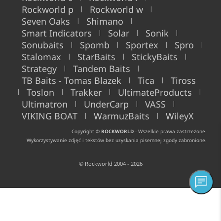
Rockworld p
Rockworld w
|
|
Seven Oaks
Shimano
|
|
Smart Indicators
Solar
Sonik
|
|
|
Sonubaits
Spomb
Sportex
Spro
|
|
|
|
Stalomax
StarBaits
StickyBaits
|
|
|
Strategy
Tandem Baits
|
|
TB Baits - Tomas Blazek
Tica
Tiross
|
|
Toslon
Trakker
UltimateProducts
|
|
|
|
Ultimatron
UnderCarp
VASS
|
|
|
VIKING BOAT
WarmuzBaits
WileyX
|
|
Copyright ©
ROCKWORLD
- Wszelkie prawa zastrzeżone.
Wykorzystywanie zdjęć i tekstów bez uzyskania pisemnej zgody zabronione.
© Rockworld 2004 - 2026