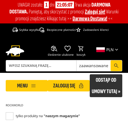
UWAGA! zostało:
1
dni
21:05:07
Trwa akcja
DARMOWA
DOSTAWA.
Pamiętaj, aby skorzystać z promocji
Zaloguj się!
Warunki
promocji znajdziesz klikając tutaj >>
Darmowa Dostawa!
<<
Szybka wysyłka
Bezpieczne płatności
Zadowoleni klienci
PLN
śledzenie
ulubione
koszyk
zaawansowane
ROCKWORLD dba o Twoją prywatność!
ODSTĄP OD
Nasza strona korzysta z plików cookies, które pomagają
MENU
ZALOGUJ SIĘ
zapewnić Ci bezpieczne i komfortowe warunki podczas
UMOWY TUTAJ »
wizyt na naszej stronie. Strona wykorzystuje pliki cookies
do zapewnienia prawidłowego działania, analizy ruchu
ROCKWORLD
oraz wyświetlania spersonalizowanych reklam przez
tylko produkty na
"naszym magazynie"
partnerów takich jak Google, Meta, TikTok oraz Microsoft.
Dzięki plikom cookies możemy zrozumieć Twoje potrzeby i