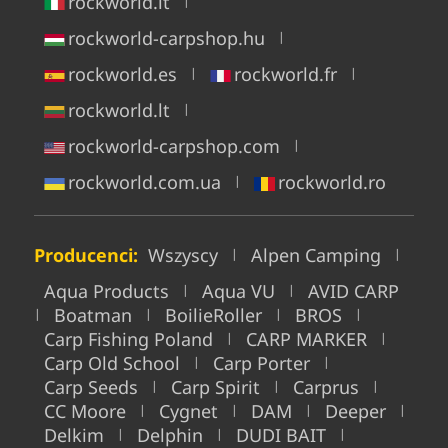
rockworld.it
|
rockworld-carpshop.hu
|
rockworld.es
rockworld.fr
|
|
rockworld.lt
|
rockworld-carpshop.com
|
rockworld.com.ua
rockworld.ro
|
Producenci:
Wszyscy
Alpen Camping
|
|
Aqua Products
Aqua VU
AVID CARP
|
|
Boatman
BoilieRoller
BROS
|
|
|
|
Carp Fishing Poland
CARP MARKER
|
|
Carp Old School
Carp Porter
|
|
Carp Seeds
Carp Spirit
Carprus
|
|
|
CC Moore
Cygnet
DAM
Deeper
|
|
|
|
Delkim
Delphin
DUDI BAIT
|
|
|