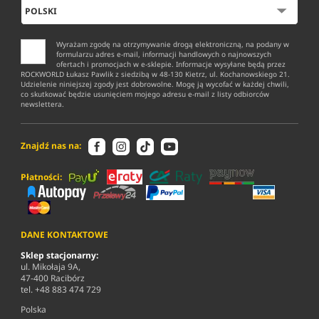
Wyrażam zgodę na otrzymywanie drogą elektroniczną, na podany w
formularzu adres e-mail, informacji handlowych o najnowszych
ofertach i promocjach w e-sklepie. Informacje wysyłane będą przez
ROCKWORLD Łukasz Pawlik z siedzibą w 48-130 Kietrz, ul. Kochanowskiego 21.
Udzielenie niniejszej zgody jest dobrowolne. Mogę ją wycofać w każdej chwili,
co skutkować będzie usunięciem mojego adresu e-mail z listy odbiorców
newslettera.
Znajdź nas na:
Płatności:
DANE KONTAKTOWE
Sklep stacjonarny:
ul. Mikołaja 9A,
47-400 Racibórz
tel. +48 883 474 729
Polska