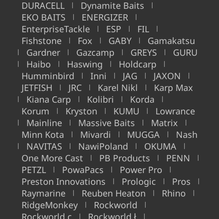
DURACELL
Dynamite Baits
|
|
EKO BAITS
ENERGIZER
|
|
EnterpriseTackle
ESP
FIL
|
|
|
Fishstone
Fox
GABY
Gamakatsu
|
|
|
Gardner
Gazcamp
GREYS
GURU
|
|
|
|
Haibo
Haswing
Holdcarp
|
|
|
|
Humminbird
Inni
JAG
JAXON
|
|
|
|
JETFISH
JRC
Karel Nikl
Karp Max
|
|
|
Kiana Carp
Kolibri
Korda
|
|
|
|
Korum
Kryston
KUMU
Lowrance
|
|
|
Mainline
Massive Baits
Matrix
|
|
|
|
Minn Kota
Mivardi
MUGGA
Nash
|
|
|
NAVITAS
NawiPoland
OKUMA
|
|
|
|
One More Cast
PB Products
PENN
|
|
|
PETZL
PowaPacs
Power Pro
|
|
|
Preston Innovations
Prologic
Pros
|
|
|
Raymarine
Reuben Heaton
Rhino
|
|
|
RidgeMonkey
Rockworld
|
|
Rockworld c
Rockworld ł
|
|