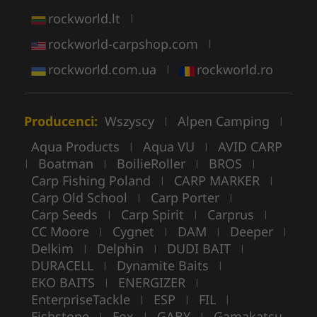
rockworld.lt
|
rockworld-carpshop.com
|
rockworld.com.ua
rockworld.ro
|
Producenci:
Wszyscy
Alpen Camping
|
|
Aqua Products
Aqua VU
AVID CARP
|
|
Boatman
BoilieRoller
BROS
|
|
|
|
Carp Fishing Poland
CARP MARKER
|
|
Carp Old School
Carp Porter
|
|
Carp Seeds
Carp Spirit
Carprus
|
|
|
CC Moore
Cygnet
DAM
Deeper
|
|
|
|
Delkim
Delphin
DUDI BAIT
|
|
|
DURACELL
Dynamite Baits
|
|
EKO BAITS
ENERGIZER
|
|
EnterpriseTackle
ESP
FIL
|
|
|
Fishstone
Fox
GABY
Gamakatsu
|
|
|