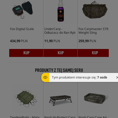
Fox Digital Scale
UnderCarp -
Fox Carpmaster STR
Tra
Odkażacz do Ran Ryb
Weight Sling
Ret
434,99
PLN
11,90
PLN
259,99
PLN
274
KUP
KUP
KUP
PRODUKTY Z TEJ SAMEJ SERII
Tym produktem interesuje się:
7 osób
TandemBaits - Mata
Nash Hi-Protect Carp
Nash Carp Care Air
Nas