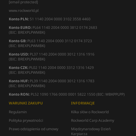
[email protected]
www.rockworld.pl
Konto PLN:
51 1140 2004 0000 3102 3558 4460
Konto EURO:
PL64 1140 2004 0000 3812 0174 2683
(BIC: BREXPLPWMBK)
Konto GB:
PL63 1140 2004 0000 3112 0174 3723
(BIC: BREXPLPWMBK)
Konto USD:
PL37 1140 2004 0000 3012 1316 1916
(BIC: BREXPLPWMBK)
Konto CZK:
PL02 1140 2004 0000 3312 1316 1429
(BIC: BREXPLPWMBK)
Konto HUF:
PL39 1140 2004 0000 3012 1316 1783
(BIC: BREXPLPWMBK)
Konto RON:
PL52 1090 1766 0000 0001 5822 1550 (BIC: WBKPPLPP)
WARUNKI ZAKUPU
INFORMACJE
Regulamin
Kilka słów o Rockworld
Polityka prywatności
Rockworld Carp Academy
Prawo odstąpienia od umowy
Międzynarodowy Dzień
Karpiarza