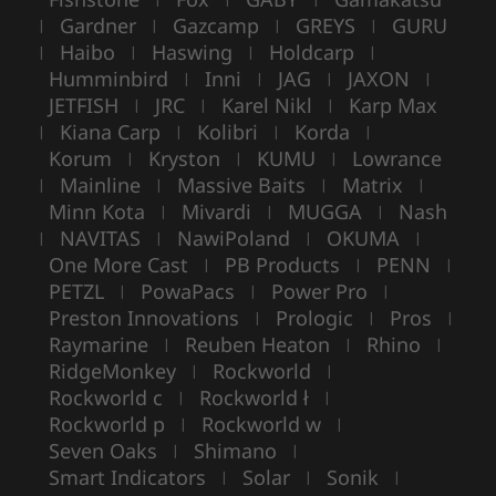
Gardner
Gazcamp
GREYS
GURU
|
|
|
|
Haibo
Haswing
Holdcarp
|
|
|
|
Humminbird
Inni
JAG
JAXON
|
|
|
|
JETFISH
JRC
Karel Nikl
Karp Max
|
|
|
Kiana Carp
Kolibri
Korda
|
|
|
|
Korum
Kryston
KUMU
Lowrance
|
|
|
Mainline
Massive Baits
Matrix
|
|
|
|
Minn Kota
Mivardi
MUGGA
Nash
|
|
|
NAVITAS
NawiPoland
OKUMA
|
|
|
|
One More Cast
PB Products
PENN
|
|
|
PETZL
PowaPacs
Power Pro
|
|
|
Preston Innovations
Prologic
Pros
|
|
|
Raymarine
Reuben Heaton
Rhino
|
|
|
RidgeMonkey
Rockworld
|
|
Rockworld c
Rockworld ł
|
|
Rockworld p
Rockworld w
|
|
Seven Oaks
Shimano
|
|
Smart Indicators
Solar
Sonik
|
|
|