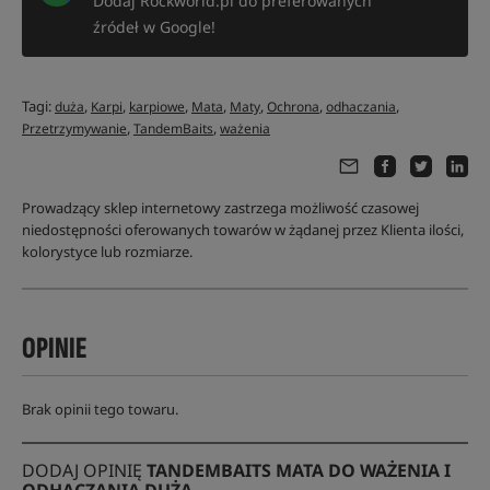
Dodaj Rockworld.pl do preferowanych
źródeł w Google!
Tagi:
,
,
,
,
,
,
,
duża
Karpi
karpiowe
Mata
Maty
Ochrona
odhaczania
,
,
Przetrzymywanie
TandemBaits
ważenia
Prowadzący sklep internetowy zastrzega możliwość czasowej
niedostępności oferowanych towarów w żądanej przez Klienta ilości,
kolorystyce lub rozmiarze.
OPINIE
Brak opinii tego towaru.
DODAJ OPINIĘ
TANDEMBAITS MATA DO WAŻENIA I