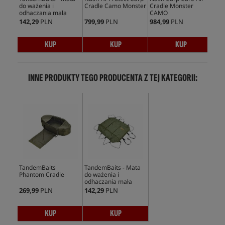
do ważenia i
Cradle Camo Monster
Cradle Monster
Inf
odhaczania mała
CAMO
XL
142,29
PLN
799,99
PLN
984,99
PLN
604
KUP
KUP
KUP
INNE PRODUKTY TEGO PRODUCENTA Z TEJ KATEGORII:
TandemBaits
TandemBaits - Mata
Phantom Cradle
do ważenia i
odhaczania mała
269,99
PLN
142,29
PLN
KUP
KUP