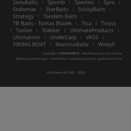
Sonubaits
Spomb
Sportex
Spro
|
|
|
|
Stalomax
StarBaits
StickyBaits
|
|
|
Strategy
Tandem Baits
|
|
TB Baits - Tomas Blazek
Tica
Tiross
|
|
Toslon
Trakker
UltimateProducts
|
|
|
|
Ultimatron
UnderCarp
VASS
|
|
|
VIKING BOAT
WarmuzBaits
WileyX
|
|
Copyright ©
ROCKWORLD
- Wszelkie prawa zastrzeżone.
Wykorzystywanie zdjęć i tekstów bez uzyskania pisemnej zgody zabronione.
© Rockworld 2004 - 2026