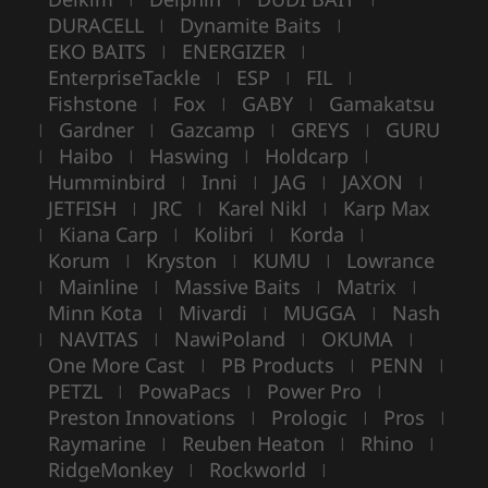
DURACELL
Dynamite Baits
|
|
EKO BAITS
ENERGIZER
|
|
EnterpriseTackle
ESP
FIL
|
|
|
Fishstone
Fox
GABY
Gamakatsu
|
|
|
Gardner
Gazcamp
GREYS
GURU
|
|
|
|
Haibo
Haswing
Holdcarp
|
|
|
|
Humminbird
Inni
JAG
JAXON
|
|
|
|
JETFISH
JRC
Karel Nikl
Karp Max
|
|
|
Kiana Carp
Kolibri
Korda
|
|
|
|
Korum
Kryston
KUMU
Lowrance
|
|
|
Mainline
Massive Baits
Matrix
|
|
|
|
Minn Kota
Mivardi
MUGGA
Nash
|
|
|
NAVITAS
NawiPoland
OKUMA
|
|
|
|
One More Cast
PB Products
PENN
|
|
|
PETZL
PowaPacs
Power Pro
|
|
|
Preston Innovations
Prologic
Pros
|
|
|
Raymarine
Reuben Heaton
Rhino
|
|
|
RidgeMonkey
Rockworld
|
|