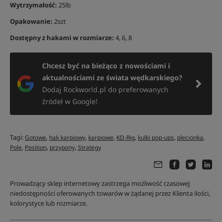
Wytrzymałość:
25lb
Opakowanie:
2szt
Dostępny z hakami w rozmiarze:
4, 6, 8
Chcesz być na bieżąco z nowościami i
aktualnościami ze świata wędkarskiego?
Dodaj Rockworld.pl do preferowanych
źródeł w Google!
Tagi:
,
,
,
,
,
,
Gotowe
hak karpiowy
karpiowe
KD-Rig
kulki pop-ups
plecionka
,
,
,
Pole
Position
przypony
Strategy
Prowadzący sklep internetowy zastrzega możliwość czasowej
niedostępności oferowanych towarów w żądanej przez Klienta ilości,
kolorystyce lub rozmiarze.