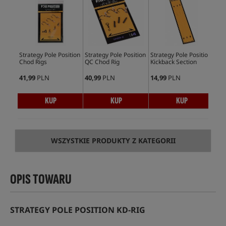
Strategy Pole Position
Strategy Pole Position
Strategy Pole Position
Str
Chod Rigs
QC Chod Rig
Kickback Section
Fix
Sn
41,99
PLN
40,99
PLN
14,99
PLN
28,
KUP
KUP
KUP
WSZYSTKIE PRODUKTY Z KATEGORII
OPIS TOWARU
STRATEGY POLE POSITION KD-RIG