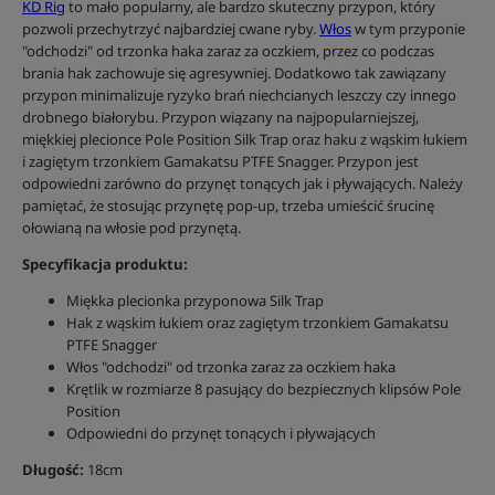
KD Rig
to mało popularny, ale bardzo skuteczny przypon, który
pozwoli przechytrzyć najbardziej cwane ryby.
Włos
w tym przyponie
"odchodzi" od trzonka haka zaraz za oczkiem, przez co podczas
brania hak zachowuje się agresywniej. Dodatkowo tak zawiązany
przypon minimalizuje ryzyko brań niechcianych leszczy czy innego
drobnego białorybu. Przypon wiązany na najpopularniejszej,
miękkiej plecionce Pole Position Silk Trap oraz haku z wąskim łukiem
i zagiętym trzonkiem Gamakatsu PTFE Snagger. Przypon jest
odpowiedni zarówno do przynęt tonących jak i pływających. Należy
pamiętać, że stosując przynętę pop-up, trzeba umieścić śrucinę
ołowianą na włosie pod przynętą.
Specyfikacja produktu:
Miękka plecionka przyponowa Silk Trap
Hak z wąskim łukiem oraz zagiętym trzonkiem Gamakatsu
PTFE Snagger
Włos "odchodzi" od trzonka zaraz za oczkiem haka
Krętlik w rozmiarze 8 pasujący do bezpiecznych klipsów Pole
Position
Odpowiedni do przynęt tonących i pływających
Długość:
18cm