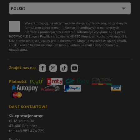
Wyrażam zgodę na otrzymywanie drogą elektroniczną, na podany w
formularzu adres e-mail, informacji handlowych o najnowszych
ofertach i promocjach w e-sklepie. Informacje wysyłane będą przez
ROCKWORLD Łukasz Pawlik z siedzibą w 48-130 Kietrz, ul. Kochanowskiego 21.
Udzielenie niniejszej zgody jest dobrowolne. Mogę ją wycofać w każdej chwili,
co skutkować będzie usunięciem mojego adresu e-mail z listy odbiorców
newslettera.
Znajdź nas na:
Płatności:
DANE KONTAKTOWE
Sklep stacjonarny:
ul. Mikołaja 9A,
47-400 Racibórz
tel. +48 883 474 729
Polska