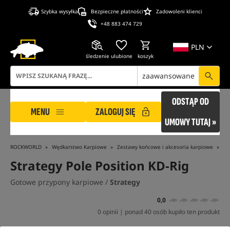
Szybka wysyłka
Bezpieczne płatności
Zadowoleni klienci
+48 883 474 729
PLN
śledzenie
ulubione
koszyk
zaawansowane
ODSTĄP OD
MENU
ZALOGUJ SIĘ
UMOWY TUTAJ »
ROCKWORLD
Wędkarstwo Karpiowe
Zestawy końcowe i akcesoria karpiowe
Go
Strategy Pole Position KD-Rig
Gotowe przypony karpiowe /
Strategy
0,0
0 opinii | ponad 40 osób kupiło ten produkt