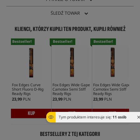
ŚLEDŹ TOWAR
KLIENCI, KTÓRZY KUPILI TEN PRODUKT, KUPILI RÓWNIEŻ
Bestseller!
Bestseller!
Bestseller!
Bes
Fox Edges Curve
Fox Edges Wide Gape
Fox Edges Wide Gape
Fox
Short Fluoro D-Rig
Camotex Semi Stiff
Camotex Semi Stiff
PVA
Ready Rigs
Ready Rigs
Ready Rigs
23,99
PLN
23,99
PLN
23,99
PLN
16,
KUP
KUP
KUP
Tym produktem interesuje się:
11 osób
BESTSELLERY Z TEJ KATEGORII