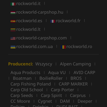
rockworld.it
|
rockworld-carpshop.hu
|
rockworld.es
rockworld.fr
|
|
rockworld.lt
|
rockworld-carpshop.com
|
rockworld.com.ua
rockworld.ro
|
Producenci:
Wszyscy
Alpen Camping
|
|
Aqua Products
Aqua VU
AVID CARP
|
|
Boatman
BoilieRoller
BROS
|
|
|
|
Carp Fishing Poland
CARP MARKER
|
|
Carp Old School
Carp Porter
|
|
Carp Seeds
Carp Spirit
Carprus
|
|
|
CC Moore
Cygnet
DAM
Deeper
|
|
|
|
Delkim
Delphin
DUDI BAIT
|
|
|