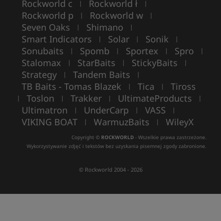
Rockworld c
Rockworld ł
|
|
Rockworld p
Rockworld w
|
|
Seven Oaks
Shimano
|
|
Smart Indicators
Solar
Sonik
|
|
|
Sonubaits
Spomb
Sportex
Spro
|
|
|
|
Stalomax
StarBaits
StickyBaits
|
|
|
Strategy
Tandem Baits
|
|
TB Baits - Tomas Blazek
Tica
Tiross
|
|
Toslon
Trakker
UltimateProducts
|
|
|
|
Ultimatron
UnderCarp
VASS
|
|
|
VIKING BOAT
WarmuzBaits
WileyX
|
|
Copyright ©
ROCKWORLD
- Wszelkie prawa zastrzeżone.
Wykorzystywanie zdjęć i tekstów bez uzyskania pisemnej zgody zabronione.
© Rockworld 2004 - 2026