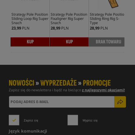
Strategy Pole Position
Strategy Pole Position
Strategy Pole Position
Str
Sliding Loop Rig Super
Fixaligner Rig Super
Sliding Ring Rig S-
Cla
Snach
Snach
Type
23,99
PLN
28,99
PLN
28,99
PLN
28,
KUP
KUP
BRAK TOWARU
NOWOŚCI
»
WYPRZEDAŻE
»
PROMOCJE
Zapisz się do newslettera i bądź na bieżąco
z najlepszymi okazjami!
Zapisz się
Wypisz się
Język komunikacji