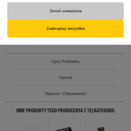
Opcja
Cena PLN
Ilość
Zmień ustawienia
12.99
rozmiar 4
Brak
produktu
Zaakceptuj wszystkie
MPN: 8541-404
EAN: 8716851368085
Opis Produktu
Opinie
Pytania i Odpowiedzi
INNE PRODUKTY TEGO PRODUCENTA Z TEJ KATEGORII: