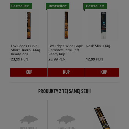
Bestseller!
Bestseller!
Bestseller!
Bes
Fox Edges Curve
Fox Edges Wide Gape
Nash Slip D Rig
Kor
Short Fluoro D-Rig
Camotex Semi Stiff
Sec
Ready Rigs
Ready Rigs
23,99
PLN
23,99
PLN
12,99
PLN
24,
KUP
KUP
KUP
PRODUKTY Z TEJ SAMEJ SERII