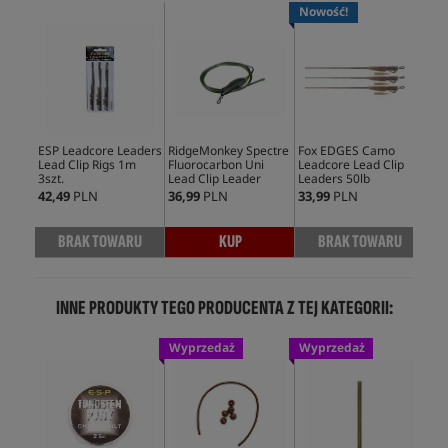
Nowość!
No
ESP Leadcore Leaders
RidgeMonkey Spectre
Fox EDGES Camo
Fo
Lead Clip Rigs 1m
Fluorocarbon Uni
Leadcore Lead Clip
Lea
3szt.
Lead Clip Leader
Leaders 50lb
50l
42,49
PLN
36,99
PLN
33,99
PLN
29,
BRAK TOWARU
KUP
BRAK TOWARU
INNE PRODUKTY TEGO PRODUCENTA Z TEJ KATEGORII:
Wyprzedaż
Wyprzedaż