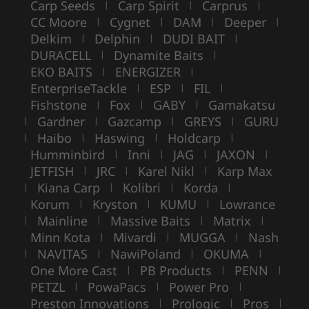
Carp Seeds
Carp Spirit
Carprus
|
|
|
CC Moore
Cygnet
DAM
Deeper
|
|
|
|
Delkim
Delphin
DUDI BAIT
|
|
|
DURACELL
Dynamite Baits
|
|
EKO BAITS
ENERGIZER
|
|
EnterpriseTackle
ESP
FIL
|
|
|
Fishstone
Fox
GABY
Gamakatsu
|
|
|
Gardner
Gazcamp
GREYS
GURU
|
|
|
|
Haibo
Haswing
Holdcarp
|
|
|
|
Humminbird
Inni
JAG
JAXON
|
|
|
|
JETFISH
JRC
Karel Nikl
Karp Max
|
|
|
Kiana Carp
Kolibri
Korda
|
|
|
|
Korum
Kryston
KUMU
Lowrance
|
|
|
Mainline
Massive Baits
Matrix
|
|
|
|
Minn Kota
Mivardi
MUGGA
Nash
|
|
|
NAVITAS
NawiPoland
OKUMA
|
|
|
|
One More Cast
PB Products
PENN
|
|
|
PETZL
PowaPacs
Power Pro
|
|
|
Preston Innovations
Prologic
Pros
|
|
|