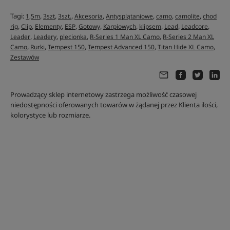
Tagi:
,
,
,
,
,
,
,
1,5m
3szt
3szt.
Akcesoria
Antysplątaniowe
camo
camolite
chod
,
,
,
,
,
,
,
,
,
rig
Clip
Elementy
ESP
Gotowy
Karpiowych
klipsem
Lead
Leadcore
,
,
,
,
Leader
Leadery
plecionka
R-Series 1 Man XL Camo
R-Series 2 Man XL
,
,
,
,
,
Camo
Rurki
Tempest 150
Tempest Advanced 150
Titan Hide XL Camo
Zestawów
Prowadzący sklep internetowy zastrzega możliwość czasowej
niedostępności oferowanych towarów w żądanej przez Klienta ilości,
kolorystyce lub rozmiarze.