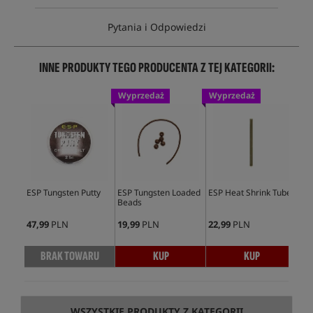
Pytania i Odpowiedzi
INNE PRODUKTY TEGO PRODUCENTA Z TEJ KATEGORII:
Wyprzedaż
Wyprzedaż
ESP Tungsten Putty
ESP Tungsten Loaded
ESP Heat Shrink Tube
ESP
Beads
Lea
3sz
47,99
PLN
19,99
PLN
22,99
PLN
42,
BRAK TOWARU
KUP
KUP
WSZYSTKIE PRODUKTY Z KATEGORII