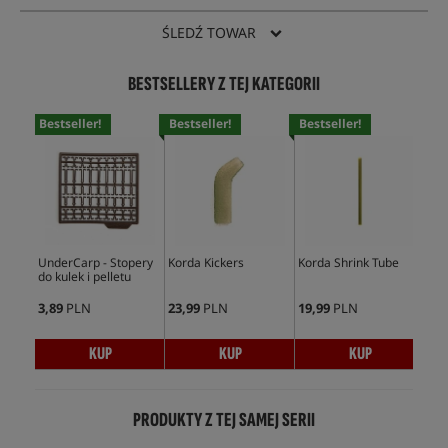
ŚLEDŹ TOWAR
BESTSELLERY Z TEJ KATEGORII
Bestseller!
Bestseller!
Bestseller!
Bes
UnderCarp - Stopery
Korda Kickers
Korda Shrink Tube
Und
do kulek i pelletu
Min
3,89
PLN
23,99
PLN
19,99
PLN
5,9
KUP
KUP
KUP
PRODUKTY Z TEJ SAMEJ SERII