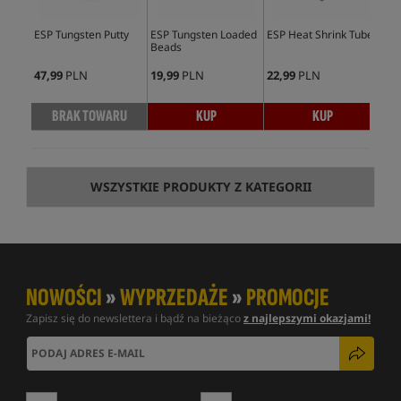
ESP Tungsten Putty
ESP Tungsten Loaded
ESP Heat Shrink Tube
ESP
Beads
Lea
3sz
47,99
PLN
19,99
PLN
22,99
PLN
42,
BRAK TOWARU
KUP
KUP
WSZYSTKIE PRODUKTY Z KATEGORII
NOWOŚCI
»
WYPRZEDAŻE
»
PROMOCJE
Zapisz się do newslettera i bądź na bieżąco
z najlepszymi okazjami!