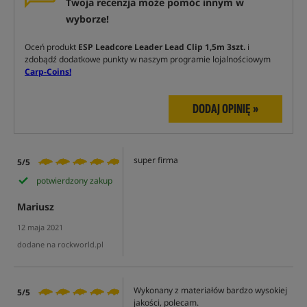
Twoja recenzja może pomóc innym w
wyborze!
Oceń produkt
ESP Leadcore Leader Lead Clip 1,5m 3szt.
i
zdobądź dodatkowe punkty w naszym programie lojalnościowym
Carp-Coins!
DODAJ OPINIĘ »
super firma
5/5
potwierdzony zakup
Mariusz
12 maja 2021
dodane na rockworld.pl
Wykonany z materiałów bardzo wysokiej
5/5
jakości, polecam.