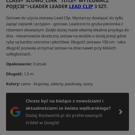
CLASS="SLOWO_LINK" TITLE="WYTŁUMACZ
POJĘCIE">LEADER LEADER
LEAD CLIP
3 SZT.
Gotowe do użycia zestawy Lead Clip. Wystarczy dowiązać do żyłki,
zapiąć ciężarek i przypon - gotowe. Leadcore to gruba plecionka z
rdzeniem ołowianym. Dzięki dużej masie własnej idealnie przylega do
dna - niesamowicie skuteczny zestaw na wodzie o dużej presji gdzie
ryby są bardzo ostrożne i płochliwe. Długość zestawu 150 cm - taka
długość pozwala utrzymać zestaw na dnie nawet przy bliskich
odległościach.
Opakowanie:
3 sztuki
Długość:
1,5 m
Kolory:
camo - brązowy, zielony, piaskowy, szary.
Chcesz być na bieżąco z nowościami i
aktualnościami ze świata wędkarskiego?
Dodaj Rockworld.pl do preferowanych
źródeł w Google!