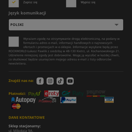
Zapisz się
Wypisz się
Język komunikacji
Wyrażam zgodę na otrzymywanie drogą elektroniczną, na podany w
formularzu adres e-mail, informacji handlowych o najnowszych
ofertach i promocjach w e-sklepie. Informacje wysyłane będą przez
ROCKWORLD Łukasz Pawlik z siedzibą w 48-130 Kietrz, ul. Kochanowskiego 21.
Udzielenie niniejszej zgody jest dobrowolne. Mogę ją wycofać w każdej chwili,
co skutkować będzie usunięciem mojego adresu e-mail z listy odbiorców
newslettera.
Znajdź nas na:
Płatności:
DANE KONTAKTOWE
Sklep stacjonarny:
ul. Mikołaja 9A,