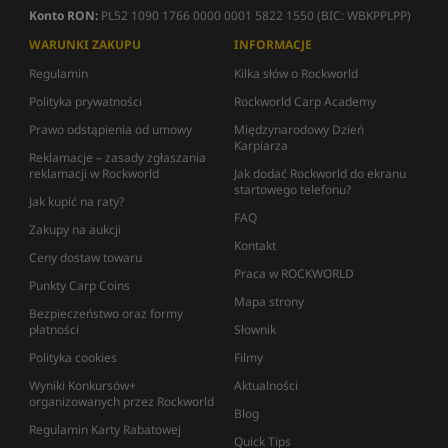
Konto RON:
PL52 1090 1766 0000 0001 5822 1550 (BIC: WBKPPLPP)
WARUNKI ZAKUPU
INFORMACJE
Regulamin
Kilka słów o Rockworld
Polityka prywatności
Rockworld Carp Academy
Prawo odstąpienia od umowy
Międzynarodowy Dzień
Karpiarza
Reklamacje – zasady zgłaszania
reklamacji w Rockworld
Jak dodać Rockworld do ekranu
startowego telefonu?
Jak kupić na raty?
FAQ
Zakupy na aukcji
Kontakt
Ceny dostaw towaru
Praca w ROCKWORLD
Punkty Carp Coins
Mapa strony
Bezpieczeństwo oraz formy
płatności
Słownik
Polityka cookies
Filmy
Wyniki Konkursów+
Aktualności
organizowanych przez Rockworld
Blog
Regulamin Karty Rabatowej
Quick Tips