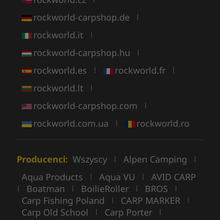
rockworld-carpshop.de
|
rockworld.it
|
rockworld-carpshop.hu
|
rockworld.es
rockworld.fr
|
|
rockworld.lt
|
rockworld-carpshop.com
|
rockworld.com.ua
rockworld.ro
|
Producenci:
Wszyscy
Alpen Camping
|
|
Aqua Products
Aqua VU
AVID CARP
|
|
Boatman
BoilieRoller
BROS
|
|
|
|
Carp Fishing Poland
CARP MARKER
|
|
Carp Old School
Carp Porter
|
|