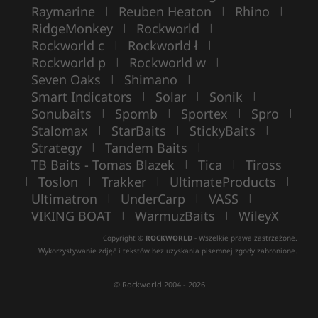
Raymarine
Reuben Heaton
Rhino
|
|
|
RidgeMonkey
Rockworld
|
|
Rockworld c
Rockworld ł
|
|
Rockworld p
Rockworld w
|
|
Seven Oaks
Shimano
|
|
Smart Indicators
Solar
Sonik
|
|
|
Sonubaits
Spomb
Sportex
Spro
|
|
|
|
Stalomax
StarBaits
StickyBaits
|
|
|
Strategy
Tandem Baits
|
|
TB Baits - Tomas Blazek
Tica
Tiross
|
|
Toslon
Trakker
UltimateProducts
|
|
|
|
Ultimatron
UnderCarp
VASS
|
|
|
VIKING BOAT
WarmuzBaits
WileyX
|
|
Copyright ©
ROCKWORLD
- Wszelkie prawa zastrzeżone.
Wykorzystywanie zdjęć i tekstów bez uzyskania pisemnej zgody zabronione.
© Rockworld 2004 - 2026