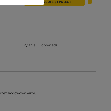
ZALOGUJ SIĘ I POLEĆ »
Pytania i Odpowiedzi
 przez hodowców karpi.