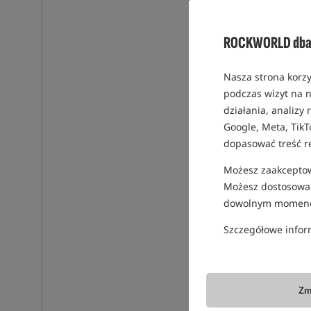
ROCKWORLD dba 
Nasza strona korzy
podczas wizyt na n
działania, analizy
Google, Meta, TikT
dopasować treść r
Możesz zaakceptowa
Możesz dostosować
dowolnym momenc
Szczegółowe infor
Zm