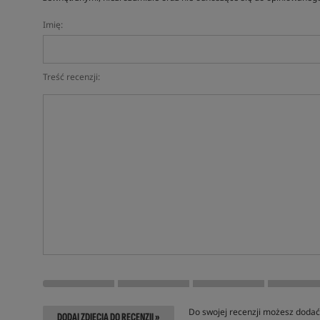
Imię:
Treść recenzji:
Do swojej recenzji możesz dodać 
DODAJ ZDJĘCIA DO RECENZJI »