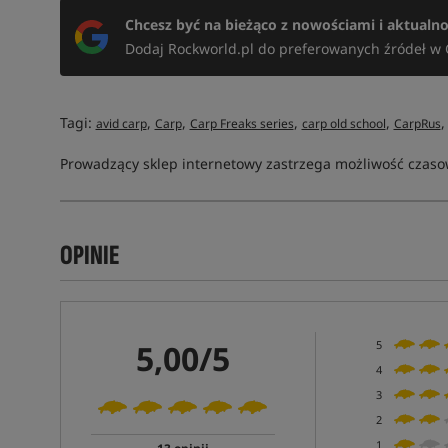
Chcesz być na bieżąco z nowościami i aktualn
Dodaj Rockworld.pl do preferowanych źródeł w 
Tagi:
,
,
,
,
avid carp
Carp
Carp Freaks series
carp old school
CarpRus
Prowadzący sklep internetowy zastrzega możliwość czasow
OPINIE
5,00/5
5
4
3
2
1