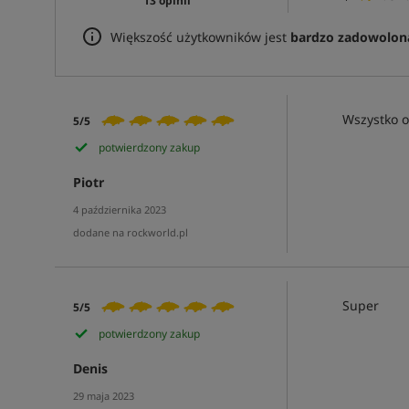
13 opinii
Większość użytkowników jest
bardzo zadowolon
Wszystko 
5/5
potwierdzony zakup
Piotr
4 października 2023
dodane na rockworld.pl
Super
5/5
potwierdzony zakup
Denis
29 maja 2023