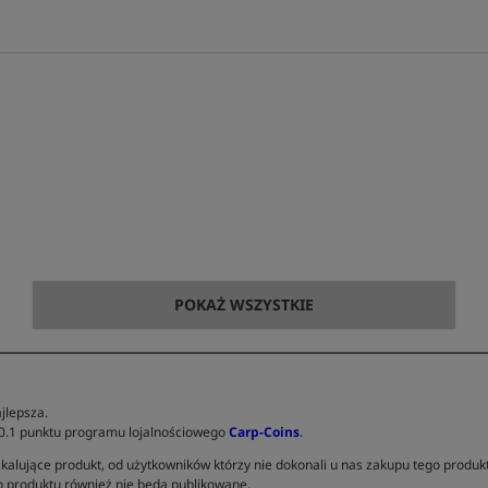
POKAŻ WSZYSTKIE
jlepsza.
 0.1 punktu programu lojalnościowego
Carp-Coins
.
kalujące produkt, od użytkowników którzy nie dokonali u nas zakupu tego produk
 produktu również nie będą publikowane.