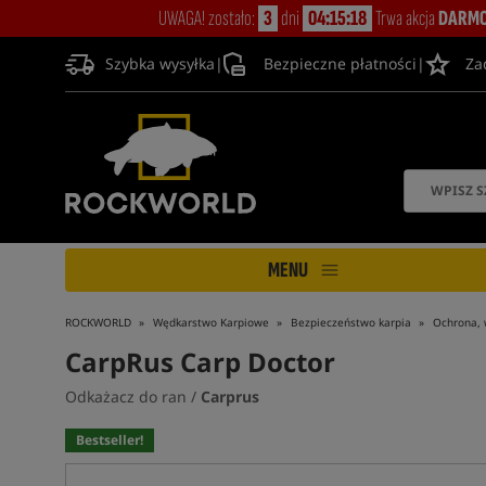
UWAGA! zostało:
3
dni
04:15:17
Trwa akcja
DARMO
Szybka wysyłka
|
Bezpieczne płatności
|
Za
MENU
ROCKWORLD
Wędkarstwo Karpiowe
Bezpieczeństwo karpia
Ochrona, 
CarpRus Carp Doctor
Odkażacz do ran /
Carprus
Bestseller!