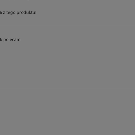
a
z tego produktu!
ok polecam