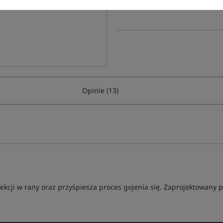
Poleć ten produkt znajomym:
Opinie (13)
ekcji w rany oraz przyśpiesza proces gojenia się. Zaprojektowany