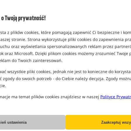
(część opcji mogła zostać ukryta prze
Opcja
o Twoją prywatność!
opakowanie 30ml
MPN: CRU920001
sta z plików cookies, które pomagają zapewnić Ci bezpieczne i ko
EAN: 8592400978376
aszej stronie. Strona wykorzystuje pliki cookies do zapewnienia p
0,29
 ruchu oraz wyświetlania spersonalizowanych reklam przez partneró
ok oraz Microsoft. Dzięki plikom cookies możemy zrozumieć Twoje p
W
SPODZIEWANA WYSYŁKA
eklam do Twoich zainteresowań.
ć wszystkie pliki cookies, jednak nie jest to konieczne do korzysta
Wszystkie podane ceny zawierają pod
 zgody do swoich potrzeb - do Ciebie należy decyzja. Zgody możn
ie.
macje ma temat plików cookies znajdziesz w naszej
Polityce Prywat
Producent:
Carprus
Dostawa już od:
7.99 PLN
ień ustawienia
Zaakceptuj wszy