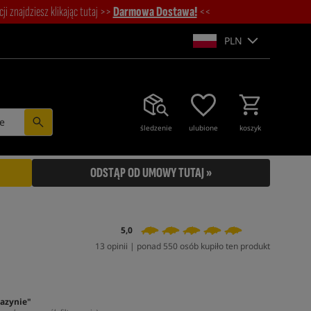
i znajdziesz klikając tutaj >>
Darmowa Dostawa!
<<
PLN
e
śledzenie
ulubione
koszyk
ODSTĄP OD UMOWY TUTAJ »
5,0
13 opinii | ponad 550 osób kupiło ten produkt
azynie"