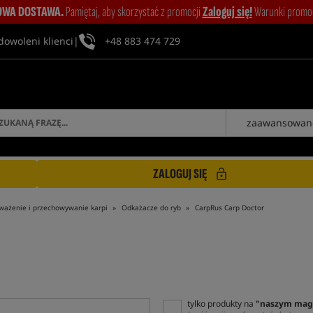
WA DOSTAWA.
Pamiętaj, aby skorzystać z promocji
Zaloguj się!
Warunki promocj
dowoleni klienci
|
+48 883 474 729
zaawansowan
ZALOGUJ SIĘ
ważenie i przechowywanie karpi
Odkażacze do ryb
CarpRus Carp Doctor
tylko produkty na
"naszym mag