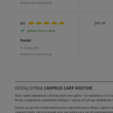
dodane na rockworld.pl
Jest ok
5/5
potwierdzony zakup
Daniel
11 lutego 2021
dodane na rockworld.pl
DODAJ OPINIĘ
CARPRUS CARP DOCTOR
Ilość rybek odpowiada szkolnej skali ocen gdzie 1 to najsłabsza 5 to na
Każdy zalogowany użytkownik dodając 1 opinię otrzymuje dodatkowe
Opinie są ręcznie moderowane przez administratora sklepu. Opinie sz
zewnętrznymi, niezrozumiałe oraz nie odnoszące się do opiniowanego