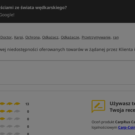
ościami ze świata wędkarskiego?
Google!
,
,
,
,
,
,
,
Doctor
Karpi
Ochrona
Odkażacz
Odkażacze
Przetrzymywanie
ran
ej niedostępności oferowanych towarów w żądanej przez Klienta ilo
Używasz t
13
Twoja rec
0
0
Oceń produkt
CarpRus Ca
0
lojalnościowym
Carp-Coin
0